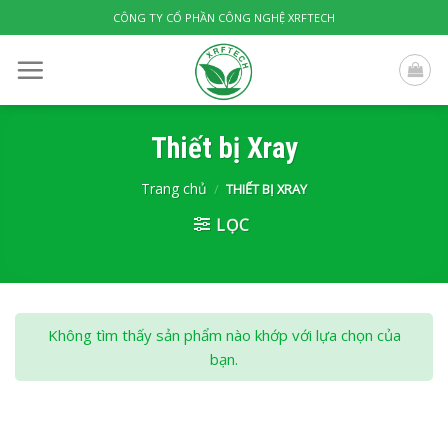
Skip
CÔNG TY CỔ PHẦN CÔNG NGHỆ XRFTECH
to
content
Thiết bị Xray
Trang chủ
/
THIẾT BỊ XRAY
LỌC
Không tìm thấy sản phẩm nào khớp với lựa chọn của
bạn.