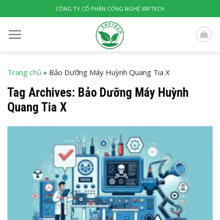
Skip
CÔNG TY CỔ PHẦN CÔNG NGHỆ XRFTECH
to
content
Trang chủ
»
Bảo Dưỡng Máy Huỳnh Quang Tia X
Tag Archives:
Bảo Dưỡng Máy Huỳnh
Quang Tia X