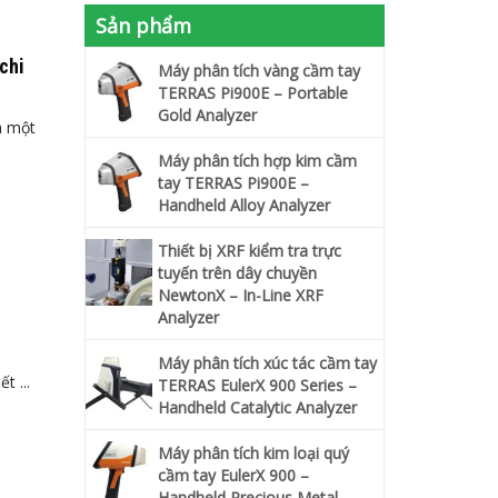
Sản phẩm
chi
Máy phân tích vàng cầm tay
TERRAS Pi900E – Portable
Gold Analyzer
à một
Máy phân tích hợp kim cầm
tay TERRAS Pi900E –
Handheld Alloy Analyzer
Thiết bị XRF kiểm tra trực
tuyến trên dây chuyền
NewtonX – In-Line XRF
Analyzer
Máy phân tích xúc tác cầm tay
t ...
TERRAS EulerX 900 Series –
Handheld Catalytic Analyzer
Máy phân tích kim loại quý
cầm tay EulerX 900 –
Handheld Precious Metal