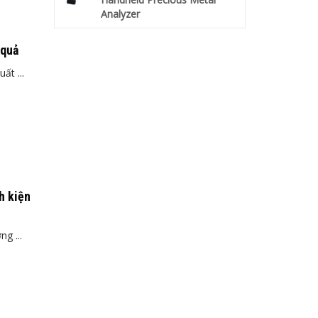
Analyzer
 quả
ất ...
h kiện
g ...