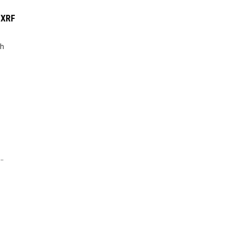
 XRF
nh
..