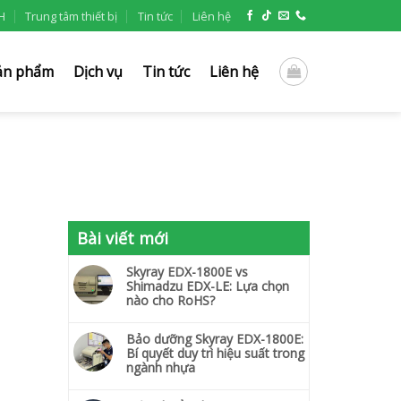
H
Trung tâm thiết bị
Tin tức
Liên hệ
ản phẩm
Dịch vụ
Tin tức
Liên hệ
Bài viết mới
Skyray EDX-1800E vs
Shimadzu EDX-LE: Lựa chọn
nào cho RoHS?
Bảo dưỡng Skyray EDX-1800E:
Bí quyết duy trì hiệu suất trong
ngành nhựa