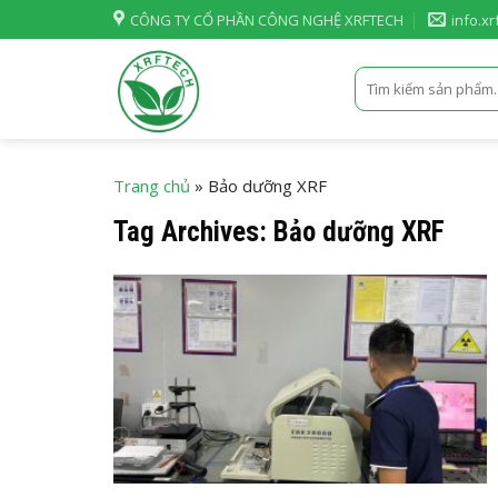
Skip
CÔNG TY CỔ PHẦN CÔNG NGHỆ XRFTECH
info.x
to
content
Tìm
kiếm:
Trang chủ
»
Bảo dưỡng XRF
Tag Archives:
Bảo dưỡng XRF