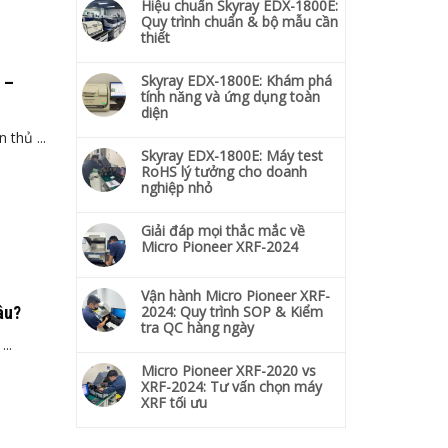
Hiệu chuẩn Skyray EDX-1800E:
Quy trình chuẩn & bộ mẫu cần
thiết
Skyray EDX-1800E: Khám phá
 –
tính năng và ứng dụng toàn
diện
 thủ ...
Skyray EDX-1800E: Máy test
RoHS lý tưởng cho doanh
nghiệp nhỏ
Giải đáp mọi thắc mắc về
Micro Pioneer XRF-2024
Vận hành Micro Pioneer XRF-
2024: Quy trình SOP & Kiểm
âu?
tra QC hàng ngày
..
Micro Pioneer XRF-2020 vs
XRF-2024: Tư vấn chọn máy
XRF tối ưu