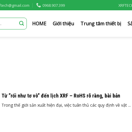
rftech@gmail.com
0968.907.399
XRFTEC
HOME
Giới thiệu
Trung tâm thiết bị
S
Từ “rối như tơ vò” đến lịch XRF – RoHS rõ ràng, bài bản
Trong thế giới sản xuất hiện đại, việc tuân thủ các quy định về vật ...