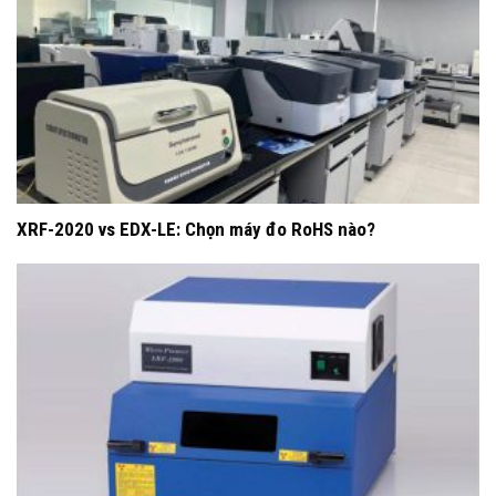
XRF-2020 vs EDX-LE: Chọn máy đo RoHS nào?