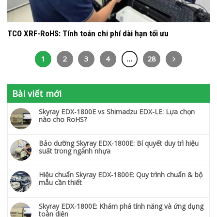
TCO XRF-RoHS: Tính toán chi phí dài hạn tối ưu
1
2
3
4
…
28
Bài viết mới
Skyray EDX-1800E vs Shimadzu EDX-LE: Lựa chọn
nào cho RoHS?
Bảo dưỡng Skyray EDX-1800E: Bí quyết duy trì hiệu
suất trong ngành nhựa
Hiệu chuẩn Skyray EDX-1800E: Quy trình chuẩn & bộ
mẫu cần thiết
Skyray EDX-1800E: Khám phá tính năng và ứng dụng
toàn diện