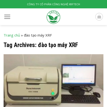
Skip
CÔNG TY CỔ PHẦN CÔNG NGHỆ XRFTECH
to
content
Trang chủ
»
đào tạo máy XRF
Tag Archives:
đào tạo máy XRF