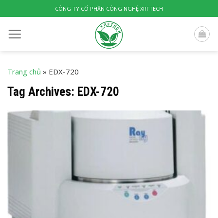
Skip
CÔNG TY CỔ PHẦN CÔNG NGHỆ XRFTECH
to
content
Trang chủ
»
EDX-720
Tag Archives:
EDX-720