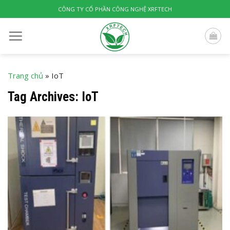
Skip
CÔNG TY CỔ PHẦN CÔNG NGHỆ XRFTECH
to
content
Trang chủ
»
IoT
Tag Archives:
IoT