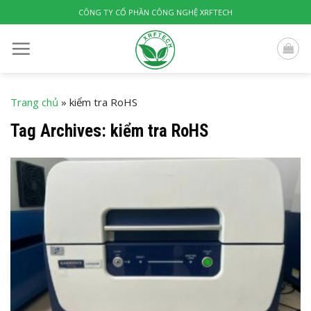
Skip
CÔNG TY CỔ PHẦN CÔNG NGHỆ XRFTECH
to
content
Trang chủ
»
kiểm tra RoHS
Tag Archives:
kiểm tra RoHS