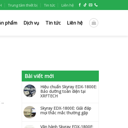
H
Trung tâm thiết bị
Tin tức
Liên hệ
ản phẩm
Dịch vụ
Tin tức
Liên hệ
Bài viết mới
Hiệu chuẩn Skyray EDX-1800E:
Bảo dưỡng toàn diện tại
XRFTECH
...
Skyray EDX-1800E: Giải đáp
mọi thắc mắc thường gặp
Vận hành Skyray EDX-1800E: