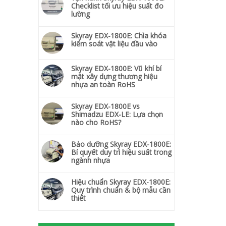
Checklist tối ưu hiệu suất đo
lường
Skyray EDX-1800E: Chìa khóa
kiểm soát vật liệu đầu vào
Skyray EDX-1800E: Vũ khí bí
mật xây dựng thương hiệu
nhựa an toàn RoHS
Skyray EDX-1800E vs
Shimadzu EDX-LE: Lựa chọn
nào cho RoHS?
Bảo dưỡng Skyray EDX-1800E:
Bí quyết duy trì hiệu suất trong
ngành nhựa
Hiệu chuẩn Skyray EDX-1800E:
Quy trình chuẩn & bộ mẫu cần
thiết