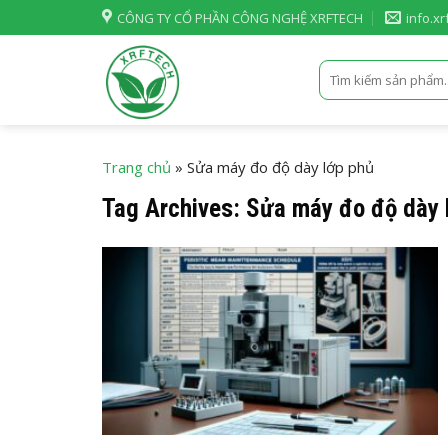
Skip
CÔNG TY CỔ PHẦN CÔNG NGHỆ XRFTECH
info.x
to
content
Tìm
kiếm:
Trang chủ
»
Sửa máy đo độ dày lớp phủ
Tag Archives:
Sửa máy đo độ dày 