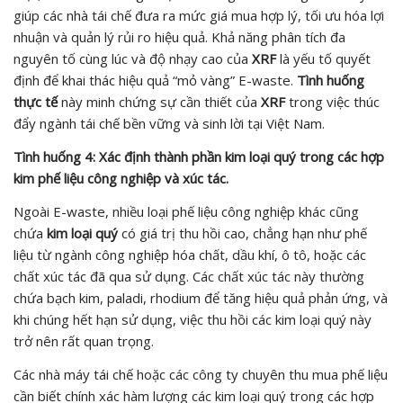
giúp các nhà tái chế đưa ra mức giá mua hợp lý, tối ưu hóa lợi
nhuận và quản lý rủi ro hiệu quả. Khả năng phân tích đa
nguyên tố cùng lúc và độ nhạy cao của
XRF
là yếu tố quyết
định để khai thác hiệu quả “mỏ vàng” E-waste.
Tình huống
thực tế
này minh chứng sự cần thiết của
XRF
trong việc thúc
đẩy ngành tái chế bền vững và sinh lời tại Việt Nam.
Tình huống 4: Xác định thành phần kim loại quý trong các hợp
kim phế liệu công nghiệp và xúc tác.
Ngoài E-waste, nhiều loại phế liệu công nghiệp khác cũng
chứa
kim loại quý
có giá trị thu hồi cao, chẳng hạn như phế
liệu từ ngành công nghiệp hóa chất, dầu khí, ô tô, hoặc các
chất xúc tác đã qua sử dụng. Các chất xúc tác này thường
chứa bạch kim, paladi, rhodium để tăng hiệu quả phản ứng, và
khi chúng hết hạn sử dụng, việc thu hồi các kim loại quý này
trở nên rất quan trọng.
Các nhà máy tái chế hoặc các công ty chuyên thu mua phế liệu
cần biết chính xác hàm lượng các kim loại quý trong các hợp