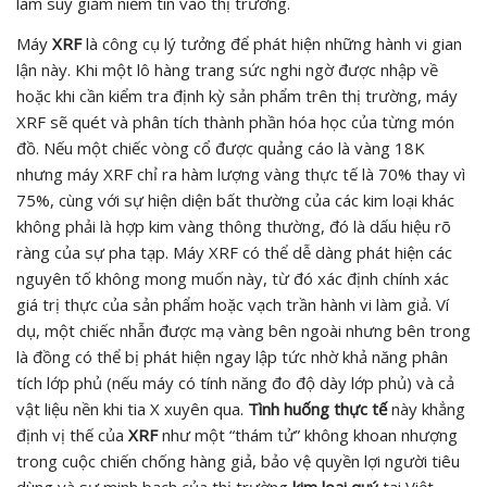
làm suy giảm niềm tin vào thị trường.
Máy
XRF
là công cụ lý tưởng để phát hiện những hành vi gian
lận này. Khi một lô hàng trang sức nghi ngờ được nhập về
hoặc khi cần kiểm tra định kỳ sản phẩm trên thị trường, máy
XRF sẽ quét và phân tích thành phần hóa học của từng món
đồ. Nếu một chiếc vòng cổ được quảng cáo là vàng 18K
nhưng máy XRF chỉ ra hàm lượng vàng thực tế là 70% thay vì
75%, cùng với sự hiện diện bất thường của các kim loại khác
không phải là hợp kim vàng thông thường, đó là dấu hiệu rõ
ràng của sự pha tạp. Máy XRF có thể dễ dàng phát hiện các
nguyên tố không mong muốn này, từ đó xác định chính xác
giá trị thực của sản phẩm hoặc vạch trần hành vi làm giả. Ví
dụ, một chiếc nhẫn được mạ vàng bên ngoài nhưng bên trong
là đồng có thể bị phát hiện ngay lập tức nhờ khả năng phân
tích lớp phủ (nếu máy có tính năng đo độ dày lớp phủ) và cả
vật liệu nền khi tia X xuyên qua.
Tình huống thực tế
này khẳng
định vị thế của
XRF
như một “thám tử” không khoan nhượng
trong cuộc chiến chống hàng giả, bảo vệ quyền lợi người tiêu
dùng và sự minh bạch của thị trường
kim loại quý
tại Việt