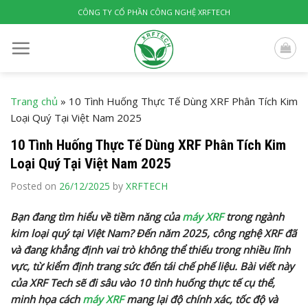
Skip
CÔNG TY CỔ PHẦN CÔNG NGHỆ XRFTECH
to
content
Trang chủ
»
10 Tình Huống Thực Tế Dùng XRF Phân Tích Kim
Loại Quý Tại Việt Nam 2025
10 Tình Huống Thực Tế Dùng XRF Phân Tích Kim
Loại Quý Tại Việt Nam 2025
Posted on
26/12/2025
by
XRFTECH
Bạn đang tìm hiểu về tiềm năng của
máy XRF
trong ngành
kim loại quý tại Việt Nam? Đến năm 2025, công nghệ XRF đã
và đang khẳng định vai trò không thể thiếu trong nhiều lĩnh
vực, từ kiểm định trang sức đến tái chế phế liệu. Bài viết này
của XRF Tech sẽ đi sâu vào 10 tình huống thực tế cụ thể,
minh họa cách
máy XRF
mang lại độ chính xác, tốc độ và