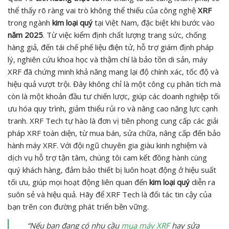
thể thấy rõ ràng vai trò không thể thiếu của công nghệ
XRF
trong ngành
kim loại quý
tại Việt Nam, đặc biệt khi bước vào
năm 2025
. Từ việc kiểm định chất lượng trang sức, chống
hàng giả, đến tái chế phế liệu điện tử, hỗ trợ giám định pháp
lý, nghiên cứu khoa học và thậm chí là bảo tồn di sản, máy
XRF đã chứng minh khả năng mang lại độ chính xác, tốc độ và
hiệu quả vượt trội. Đây không chỉ là một công cụ phân tích mà
còn là một khoản đầu tư chiến lược, giúp các doanh nghiệp tối
ưu hóa quy trình, giảm thiểu rủi ro và nâng cao năng lực cạnh
tranh. XRF Tech tự hào là đơn vị tiên phong cung cấp các giải
pháp XRF toàn diện, từ mua bán, sửa chữa, nâng cấp đến bảo
hành máy XRF. Với đội ngũ chuyên gia giàu kinh nghiệm và
dịch vụ hỗ trợ tận tâm, chúng tôi cam kết đồng hành cùng
quý khách hàng, đảm bảo thiết bị luôn hoạt động ở hiệu suất
tối ưu, giúp mọi hoạt động liên quan đến
kim loại quý
diễn ra
suôn sẻ và hiệu quả. Hãy để XRF Tech là đối tác tin cậy của
bạn trên con đường phát triển bền vững.
“Nếu bạn đang có nhu cầu
mua máy XRF
hay sửa