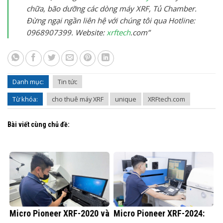
chữa, bão dưỡng các dòng máy XRF, Tủ Chamber.
Đừng ngại ngần liên hệ với chúng tôi qua Hotline:
0968907399. Website:
xrftech
.com”
Danh mục:
Tin tức
Từ khóa:
cho thuê máy XRF
unique
XRFtech.com
Bài viết cùng chủ đề:
Micro Pioneer XRF-2020 và
Micro Pioneer XRF-2024: