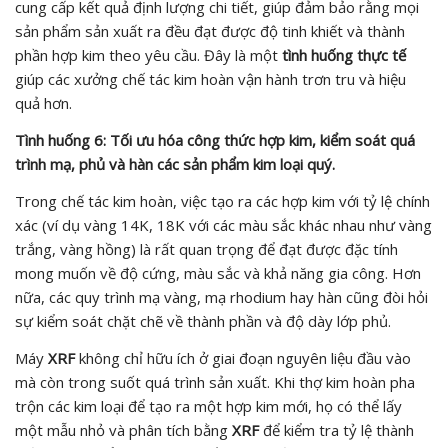
cung cấp kết quả định lượng chi tiết, giúp đảm bảo rằng mọi
sản phẩm sản xuất ra đều đạt được độ tinh khiết và thành
phần hợp kim theo yêu cầu. Đây là một
tình huống thực tế
giúp các xưởng chế tác kim hoàn vận hành trơn tru và hiệu
quả hơn.
Tình huống 6: Tối ưu hóa công thức hợp kim, kiểm soát quá
trình mạ, phủ và hàn các sản phẩm kim loại quý.
Trong chế tác kim hoàn, việc tạo ra các hợp kim với tỷ lệ chính
xác (ví dụ vàng 14K, 18K với các màu sắc khác nhau như vàng
trắng, vàng hồng) là rất quan trọng để đạt được đặc tính
mong muốn về độ cứng, màu sắc và khả năng gia công. Hơn
nữa, các quy trình mạ vàng, mạ rhodium hay hàn cũng đòi hỏi
sự kiểm soát chặt chẽ về thành phần và độ dày lớp phủ.
Máy
XRF
không chỉ hữu ích ở giai đoạn nguyên liệu đầu vào
mà còn trong suốt quá trình sản xuất. Khi thợ kim hoàn pha
trộn các kim loại để tạo ra một hợp kim mới, họ có thể lấy
một mẫu nhỏ và phân tích bằng
XRF
để kiểm tra tỷ lệ thành