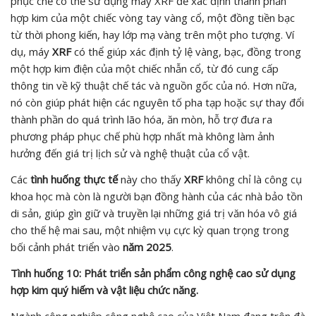
phục chế có thể sử dụng máy XRF để xác định thành phần
hợp kim của một chiếc vòng tay vàng cổ, một đồng tiền bạc
từ thời phong kiến, hay lớp mạ vàng trên một pho tượng. Ví
dụ, máy
XRF
có thể giúp xác định tỷ lệ vàng, bạc, đồng trong
một hợp kim điện của một chiếc nhẫn cổ, từ đó cung cấp
thông tin về kỹ thuật chế tác và nguồn gốc của nó. Hơn nữa,
nó còn giúp phát hiện các nguyên tố pha tạp hoặc sự thay đổi
thành phần do quá trình lão hóa, ăn mòn, hỗ trợ đưa ra
phương pháp phục chế phù hợp nhất mà không làm ảnh
hưởng đến giá trị lịch sử và nghệ thuật của cổ vật.
Các
tình huống thực tế
này cho thấy
XRF
không chỉ là công cụ
khoa học mà còn là người bạn đồng hành của các nhà bảo tồn
di sản, giúp gìn giữ và truyền lại những giá trị văn hóa vô giá
cho thế hệ mai sau, một nhiệm vụ cực kỳ quan trọng trong
bối cảnh phát triển vào
năm 2025
.
Tình huống 10: Phát triển sản phẩm công nghệ cao sử dụng
hợp kim quý hiếm và vật liệu chức năng.
Ngành công nghiệp công nghệ cao của Việt Nam đang trên đà