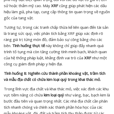
sử hoặc thẩm mỹ cao. Máy
XRF
cũng giúp phát hiện các dấu
hiệu làm giả, pha tạp, cung cấp thông tin quan trọng về nguồn
gốc của tang vật.
Tương tự, trong các tranh chấp thừa kế liên quan đến tài sản
là trang sức quý, việc phân tích bằng XRF giúp xác định rõ
ràng giá trị từng món đồ, đảm bảo sự công bằng cho các
bên.
Tình huống thực tế
này không chỉ giúp đẩy nhanh quá
trình tố tụng mà còn tăng cường tính minh bạch, khách quan
của hệ thống pháp luật, khẳng định vai trò của
XRF
như một
công cụ giám định pháp y hiện đại.
Tình huống 8: Nghiên cứu thành phần khoáng vật, trầm tích
và mẫu địa chất có chứa kim loại quý trong khai thác mỏ.
Trong lĩnh vực địa chất và khai thác mỏ, việc xác định các khu
vực tiềm năng có chứa
kim loại quý
như vàng, bạc, bạch kim là
bước đầu tiên và quan trọng nhất. Các nhà địa chất cần phân
tích nhanh chóng và chính xác thành phần hóa học của các
mẫu khoáng vật, đá, đất và trầm tích thu thập được từ các