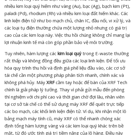
nhiều kim loại quý hiếm như vàng (Au), bạc (Ag), bạch kim (Pt),
paladi (Pd), rhodium (Rh) và nhiều kim loại đất hiếm khác. Các
linh kiện điện tử như bo mạch chủ, chân IC, đầu nối, vi xử lý, và
các loại tụ điện thường chứa một lượng nhỏ nhưng có giá trị
cao của các kim loại này. Việc thu hồi chúng không chỉ mang lại
lợi nhuận kinh tế mà còn góp phần bảo vệ môi trường.
Tuy nhiên, hàm lượng các
kim loại quý
trong E-waste thường
rất thấp và không đồng đều giữa các loại linh kiện. Để tối ưu
hóa quy trình thu hồi và định giá phế liệu đầu vào, các cơ sở
tái chế cần một phương pháp phân tích nhanh, chính xác và
không phá hủy. Máy
XRF
cầm tay hoặc để bàn của XRF Tech
chính là giải pháp lý tưởng. Thay vì phải gửi mẫu đến phòng
thí nghiệm với chi phí cao và thời gian chờ đợi lâu, nhân viên
tại cơ sở tái chế có thể sử dụng máy XRF để quét trực tiếp
các bo mạch, các khối linh kiện điện tử. Ví dụ, khi nhận một lô
bảng mạch máy tính cũ, máy XRF có thể nhanh chóng xác
định tổng hàm lượng vàng và các kim loại quý khác trên bề
mặt, từ đó ước tính giá trị tiềm năng của lô hàng. Điều này