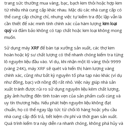
trang sức thường mua vàng, bạc, bạch kim thỏi hoặc hợp kim
từ nhiều nhà cung cấp khác nhau. Mặc dù các nhà cung cấp có
thể cung cấp chứng chỉ, nhưng việc tự kiểm tra độc lập vẫn là
cần thiết để xác minh tính chính xác của hàm lượng
kim loại
quý
và đảm bảo không có tạp chất hoặc kim loại không mong
muốn.
Sử dụng máy
XRF
để bàn tại xưởng sản xuất, các thợ kim
hoàn hoặc kỹ sư chất lượng có thể nhanh chóng kiểm tra từng
lô nguyên liệu đầu vào. Ví dụ, khi nhận một lô vàng thỏi 9999
(vàng 24K), máy XRF sẽ quét và hiển thị hàm lượng vàng
chính xác, cũng như bất kỳ nguyên tố pha tạp nào khác (ví dụ
như đồng, bạc) với nồng độ rất nhỏ. Việc này giúp nhà sản
xuất tránh được rủi ro sử dụng nguyên liệu kém chất lượng,
gây ảnh hưởng đến tính toàn vẹn của sản phẩm cuối cùng và
uy tín thương hiệu. Nếu phát hiện nguyên liệu không đạt
chuẩn, họ có thể ngay lập tức từ chối lô hàng hoặc yêu cầu
nhà cung cấp đổi trả, tiết kiệm chi phí và thời gian sản xuất.
Quá trình kiểm tra này diễn ra nhanh chóng, không phá hủy và