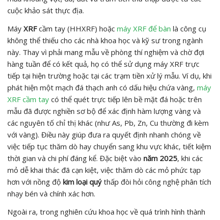
cuộc khảo sát thực địa.
Máy
XRF
cầm tay (HHXRF) hoặc
máy XRF để bàn
là công cụ
không thể thiếu cho các nhà khoa học và kỹ sư trong ngành
này. Thay vì phải mang mẫu về phòng thí nghiệm và chờ đợi
hàng tuần để có kết quả, họ có thể sử dụng máy XRF trực
tiếp tại hiện trường hoặc tại các trạm tiền xử lý mẫu. Ví dụ, khi
phát hiện một mạch đá thạch anh có dấu hiệu chứa vàng,
máy
XRF cầm tay
có thể quét trực tiếp lên bề mặt đá hoặc trên
mẫu đã được nghiền sơ bộ để xác định hàm lượng vàng và
các nguyên tố chỉ thị khác (như As, Pb, Zn, Cu thường đi kèm
với vàng). Điều này giúp đưa ra quyết định nhanh chóng về
việc tiếp tục thăm dò hay chuyển sang khu vực khác, tiết kiệm
thời gian và chi phí đáng kể. Đặc biệt vào
năm 2025
, khi các
mỏ dễ khai thác đã cạn kiệt, việc thăm dò các mỏ phức tạp
hơn với nồng độ
kim loại quý
thấp đòi hỏi công nghệ phân tích
nhạy bén và chính xác hơn.
Ngoài ra, trong nghiên cứu khoa học về quá trình hình thành