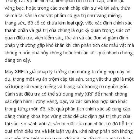
Trong các vụ án hình sự liên quan đến trộm cắp, buôn lậu
vàng bạc, hoặc trong các tranh chấp dân sự về tài sản, thừa
kế mà tài sản là các vật phẩm có giá trị như vàng miếng,
trang sức, đồ cổ có chứa
kim loại quý
, việc xác định chính xác
thành phần và giá trị của chúng là cực kỳ quan trọng. Các cơ
quan điều tra, viện kiểm sát, tòa án và các đơn vị giám định
pháp y thường gặp khó khăn khi cần phân tích các mẫu vật mà
không muốn phá hủy chúng hoặc khi cần kết quả nhanh chóng,
đáng tin cậy.
Máy
XRF
là giải pháp lý tưởng cho những trường hợp này. Ví
dụ, trong một vụ án trộm cắp tài sản, tang vật thu giữ là một
số lượng lớn vàng miếng và trang sức không rõ nguồn gốc.
Cảnh sát điều tra có thể sử dụng máy XRF để nhanh chóng
xác định hàm lượng vàng, bạc, và các kim loại hợp kim khác
trong từng món đồ. Kết quả phân tích chính xác sẽ cung cấp
bằng chứng khoa học vững chắc để xác định giá trị thực của
tài sản, so sánh với tài sản bị mất của nạn nhân, từ đó hỗ trợ
quá trình điều tra và kết luận vụ án. Khả năng phân tích không
phá hủy đặc biệt quan trọng đối với các đồ vật có giá trị lịch