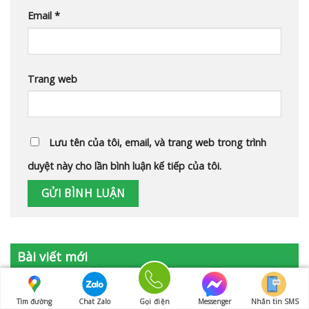
Email
*
Trang web
Lưu tên của tôi, email, và trang web trong trình
duyệt này cho lần bình luận kế tiếp của tôi.
Bài viết mới
Micro Pioneer XRF-2020 và XRF-2024: Nâng cấp nào
đáng chú ý?
Tìm đường
Chat Zalo
Gọi điện
Messenger
Nhắn tin SMS