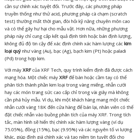
cần sự chính xác tuyệt đối. Trước đây, các phương pháp
truyền thống như thử acid, phương pháp cà chạm (scratch
test) thường mất thời gian, đòi hỏi kỹ năng chuyên môn cao
và có thể gây hư hại cho mẫu vật. Hơn nữa, những phương
pháp này chỉ cung cấp kết quả định tính hoặc bán định lượng,
không đủ độ tin cậy để xác định chính xác hàm lượng các
kim
loại quý
như vàng (Au), bạc (Ag), bạch kim (Pt) hoặc paladi
(Pd) trong hợp kim.
Với máy
XRF
của XRF Tech, quy trình kiểm định đã được cách
mạng hóa. Một chiếc máy
XRF
để bàn hoặc cầm tay có thể
phân tích thành phần kim loại trong vàng miếng, nhẫn cưới
hay các món trang sức cao cấp chỉ trong vài giây mà không
cần phá hủy mẫu. Ví dụ, khi một khách hàng mang một chiếc
nhẫn cưới vàng 18K đến cửa hàng để bán lại, nhân viên có thể
đặt chiếc nhẫn vào buồng phân tích của máy XRF. Trong tích
tắc, màn hình sẽ hiển thị chính xác hàm lượng vàng (ví dụ
75.05%), đồng (15%), bạc (9.95%) và các nguyên tố vi lượng
khác, giúp định giá chính xác và tạo niềm tin tuyệt đối cho