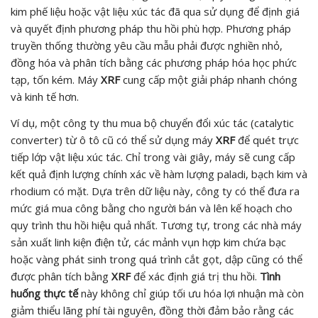
kim phế liệu hoặc vật liệu xúc tác đã qua sử dụng để định giá
và quyết định phương pháp thu hồi phù hợp. Phương pháp
truyền thống thường yêu cầu mẫu phải được nghiền nhỏ,
đồng hóa và phân tích bằng các phương pháp hóa học phức
tạp, tốn kém. Máy
XRF
cung cấp một giải pháp nhanh chóng
và kinh tế hơn.
Ví dụ, một công ty thu mua bộ chuyển đổi xúc tác (catalytic
converter) từ ô tô cũ có thể sử dụng máy
XRF
để quét trực
tiếp lớp vật liệu xúc tác. Chỉ trong vài giây, máy sẽ cung cấp
kết quả định lượng chính xác về hàm lượng paladi, bạch kim và
rhodium có mặt. Dựa trên dữ liệu này, công ty có thể đưa ra
mức giá mua công bằng cho người bán và lên kế hoạch cho
quy trình thu hồi hiệu quả nhất. Tương tự, trong các nhà máy
sản xuất linh kiện điện tử, các mảnh vụn hợp kim chứa bạc
hoặc vàng phát sinh trong quá trình cắt gọt, dập cũng có thể
được phân tích bằng
XRF
để xác định giá trị thu hồi.
Tình
huống thực tế
này không chỉ giúp tối ưu hóa lợi nhuận mà còn
giảm thiểu lãng phí tài nguyên, đồng thời đảm bảo rằng các