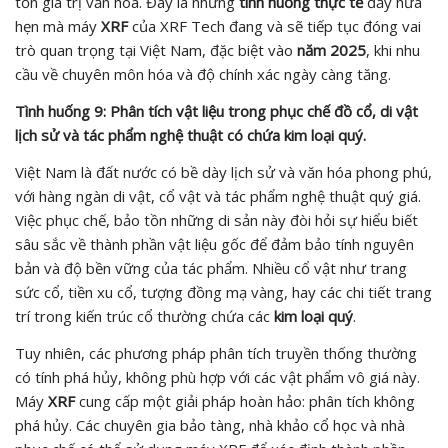
tồn giá trị văn hóa. Đây là những
tình huống thực tế
đầy hứa
hẹn mà máy
XRF
của XRF Tech đang và sẽ tiếp tục đóng vai
trò quan trọng tại Việt Nam, đặc biệt vào
năm 2025
, khi nhu
cầu về chuyên môn hóa và độ chính xác ngày càng tăng.
Tình huống 9: Phân tích vật liệu trong phục chế đồ cổ, di vật
lịch sử và tác phẩm nghệ thuật có chứa kim loại quý.
Việt Nam là đất nước có bề dày lịch sử và văn hóa phong phú,
với hàng ngàn di vật, cổ vật và tác phẩm nghệ thuật quý giá.
Việc phục chế, bảo tồn những di sản này đòi hỏi sự hiểu biết
sâu sắc về thành phần vật liệu gốc để đảm bảo tính nguyên
bản và độ bền vững của tác phẩm. Nhiều cổ vật như trang
sức cổ, tiền xu cổ, tượng đồng mạ vàng, hay các chi tiết trang
trí trong kiến trúc cổ thường chứa các
kim loại quý
.
Tuy nhiên, các phương pháp phân tích truyền thống thường
có tính phá hủy, không phù hợp với các vật phẩm vô giá này.
Máy
XRF
cung cấp một giải pháp hoàn hảo: phân tích không
phá hủy. Các chuyên gia bảo tàng, nhà khảo cổ học và nhà