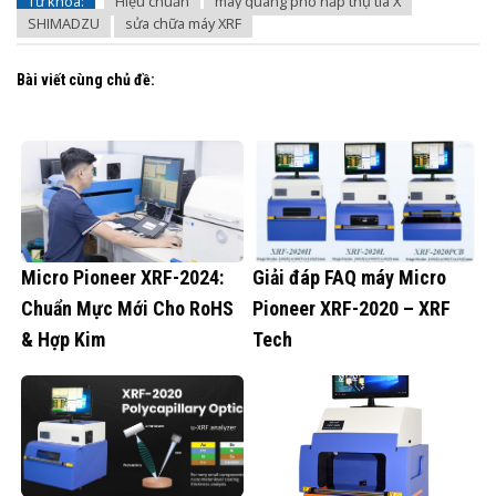
Từ khóa:
Hiệu chuẩn
máy quang phổ hấp thụ tia X
SHIMADZU
sửa chữa máy XRF
Bài viết cùng chủ đề:
Micro Pioneer XRF-2024:
Giải đáp FAQ máy Micro
Chuẩn Mực Mới Cho RoHS
Pioneer XRF-2020 – XRF
& Hợp Kim
Tech