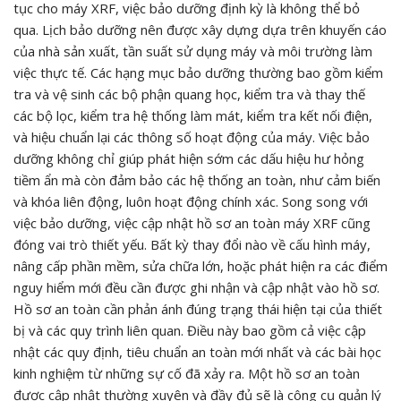
tục cho máy XRF, việc bảo dưỡng định kỳ là không thể bỏ
qua. Lịch bảo dưỡng nên được xây dựng dựa trên khuyến cáo
của nhà sản xuất, tần suất sử dụng máy và môi trường làm
việc thực tế. Các hạng mục bảo dưỡng thường bao gồm kiểm
tra và vệ sinh các bộ phận quang học, kiểm tra và thay thế
các bộ lọc, kiểm tra hệ thống làm mát, kiểm tra kết nối điện,
và hiệu chuẩn lại các thông số hoạt động của máy. Việc bảo
dưỡng không chỉ giúp phát hiện sớm các dấu hiệu hư hỏng
tiềm ẩn mà còn đảm bảo các hệ thống an toàn, như cảm biến
và khóa liên động, luôn hoạt động chính xác. Song song với
việc bảo dưỡng, việc cập nhật hồ sơ an toàn máy XRF cũng
đóng vai trò thiết yếu. Bất kỳ thay đổi nào về cấu hình máy,
nâng cấp phần mềm, sửa chữa lớn, hoặc phát hiện ra các điểm
nguy hiểm mới đều cần được ghi nhận và cập nhật vào hồ sơ.
Hồ sơ an toàn cần phản ánh đúng trạng thái hiện tại của thiết
bị và các quy trình liên quan. Điều này bao gồm cả việc cập
nhật các quy định, tiêu chuẩn an toàn mới nhất và các bài học
kinh nghiệm từ những sự cố đã xảy ra. Một hồ sơ an toàn
được cập nhật thường xuyên và đầy đủ sẽ là công cụ quản lý