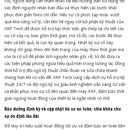
cơ), người dùng cần tham khảo tài liệu hướng dẫn sử dụng để
xác định nguyên nhân ban đầu và thực hiện các bước khắc
phục đơn giản theo chỉ dẫn. Nếu sự cố phức tạp hoặc vượt
quá khả năng xử lý, cần liên hệ ngay với bộ phận kỹ thuật của
XRF Tech để được hỗ trợ kịp thời. Việc ghi chép lại chi tiết các
sự cố xảy ra, bao gồm thời gian, mô tả lỗi, các bước đã thực
hiện và kết quả, là cực kỳ quan trọng. Nhật ký sự cố này
không chỉ giúp theo dõi tình trạng của máy theo thời gian mà
còn là cơ sở để phân tích nguyên nhân gốc rễ, từ đó đưa ra
các biện pháp phòng ngừa hiệu quả hơn trong tương lai, đồng
thời hỗ trợ đội ngũ kỹ thuật chẩn đoán và sửa chữa nhanh
chóng hơn khi có vấn đề. XRF Tech cung cấp dịch vụ hỗ trợ kỹ
thuật 24/7 và đội ngũ kỹ sư giàu kinh nghiệm sẵn sàng tư vấn
và khắc phục mọi sự cố liên quan đến máy XRF, đảm bảo thời
gian ngừng hoạt động của thiết bị là ngắn nhất có thể.
Bảo dưỡng định kỳ và cập nhật hồ sơ an toàn: chìa khóa cho
sự ổn định lâu dài
Để duy trì hiệu suất hoạt động tối ưu và đảm bảo an toàn liên