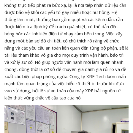
không trực tiếp phát ra bức xạ, lại là nơi tiếp nhận dữ liệu cần
được bảo vệ khỏi các yếu tố gây nhiễu hoặc hư hỏng. Hệ
thống làm mát, thường bao gồm quạt và các kênh dẫn, cần
được kiểm tra định kỳ để tránh quá nhiệt, có thể dẫn đến
hỏng hóc các linh kiện điện tử nhạy cảm bên trong. Việc xây
dựng một bản sơ đồ chi tiết, có chú thích rõ ràng về chức
năng và các yêu cầu an toàn liên quan đến từng bộ phận, sẽ là
tài liệu tham khảo vô giá cho mọi quy trình vận hành, bảo trì
và xử lý sự cố. Nó giúp người vận hành mới làm quen nhanh
chóng, đồng thời là cơ sở để chuyên gia đánh giá rủi ro và đề
xuất các biện pháp phòng ngừa. Công ty XRF Tech luôn nhấn
mạnh tầm quan trọng của việc hiểu rõ thiết bị trước khi đưa
vào sử dụng, bởi lẽ sự an toàn của máy XRF bắt nguồn từ
kiến thức vững chắc về cấu tạo của nó.