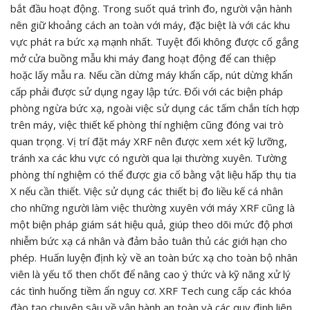
bắt đầu hoạt động. Trong suốt quá trình đo, người vận hành
nên giữ khoảng cách an toàn với máy, đặc biệt là với các khu
vực phát ra bức xạ mạnh nhất. Tuyệt đối không được cố gắng
mở cửa buồng mẫu khi máy đang hoạt động để can thiệp
hoặc lấy mẫu ra. Nếu cần dừng máy khẩn cấp, nút dừng khẩn
cấp phải được sử dụng ngay lập tức. Đối với các biện pháp
phòng ngừa bức xạ, ngoài việc sử dụng các tấm chắn tích hợp
trên máy, việc thiết kế phòng thí nghiệm cũng đóng vai trò
quan trọng. Vị trí đặt máy XRF nên được xem xét kỹ lưỡng,
tránh xa các khu vực có người qua lại thường xuyên. Tường
phòng thí nghiệm có thể được gia cố bằng vật liệu hấp thụ tia
X nếu cần thiết. Việc sử dụng các thiết bị đo liều kế cá nhân
cho những người làm việc thường xuyên với máy XRF cũng là
một biện pháp giám sát hiệu quả, giúp theo dõi mức độ phơi
nhiễm bức xạ cá nhân và đảm bảo tuân thủ các giới hạn cho
phép. Huấn luyện định kỳ về an toàn bức xạ cho toàn bộ nhân
viên là yếu tố then chốt để nâng cao ý thức và kỹ năng xử lý
các tình huống tiềm ẩn nguy cơ. XRF Tech cung cấp các khóa
đào tạo chuyên sâu về vận hành an toàn và các quy định liên