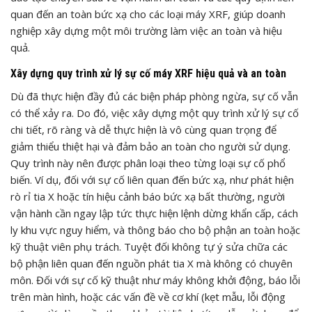
quan đến an toàn bức xạ cho các loại máy XRF, giúp doanh
nghiệp xây dựng một môi trường làm việc an toàn và hiệu
quả.
Xây dựng quy trình xử lý sự cố máy XRF hiệu quả và an toàn
Dù đã thực hiện đầy đủ các biện pháp phòng ngừa, sự cố vẫn
có thể xảy ra. Do đó, việc xây dựng một quy trình xử lý sự cố
chi tiết, rõ ràng và dễ thực hiện là vô cùng quan trọng để
giảm thiểu thiệt hại và đảm bảo an toàn cho người sử dụng.
Quy trình này nên được phân loại theo từng loại sự cố phổ
biến. Ví dụ, đối với sự cố liên quan đến bức xạ, như phát hiện
rò rỉ tia X hoặc tín hiệu cảnh báo bức xạ bất thường, người
vận hành cần ngay lập tức thực hiện lệnh dừng khẩn cấp, cách
ly khu vực nguy hiểm, và thông báo cho bộ phận an toàn hoặc
kỹ thuật viên phụ trách. Tuyệt đối không tự ý sửa chữa các
bộ phận liên quan đến nguồn phát tia X mà không có chuyên
môn. Đối với sự cố kỹ thuật như máy không khởi động, báo lỗi
trên màn hình, hoặc các vấn đề về cơ khí (kẹt mẫu, lỗi động