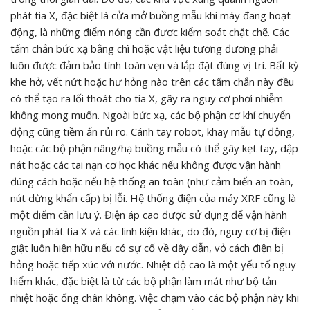
phát tia X, đặc biệt là cửa mở buồng mẫu khi máy đang hoạt
động, là những điểm nóng cần được kiểm soát chặt chẽ. Các
tấm chắn bức xạ bằng chì hoặc vật liệu tương đương phải
luôn được đảm bảo tính toàn vẹn và lắp đặt đúng vị trí. Bất kỳ
khe hở, vết nứt hoặc hư hỏng nào trên các tấm chắn này đều
có thể tạo ra lối thoát cho tia X, gây ra nguy cơ phơi nhiễm
không mong muốn. Ngoài bức xạ, các bộ phận cơ khí chuyển
động cũng tiềm ẩn rủi ro. Cánh tay robot, khay mẫu tự động,
hoặc các bộ phận nâng/hạ buồng mẫu có thể gây kẹt tay, dập
nát hoặc các tai nạn cơ học khác nếu không được vận hành
đúng cách hoặc nếu hệ thống an toàn (như cảm biến an toàn,
nút dừng khẩn cấp) bị lỗi. Hệ thống điện của máy XRF cũng là
một điểm cần lưu ý. Điện áp cao được sử dụng để vận hành
nguồn phát tia X và các linh kiện khác, do đó, nguy cơ bị điện
giật luôn hiện hữu nếu có sự cố về dây dẫn, vỏ cách điện bị
hỏng hoặc tiếp xúc với nước. Nhiệt độ cao là một yếu tố nguy
hiểm khác, đặc biệt là từ các bộ phận làm mát như bộ tản
nhiệt hoặc ống chân không. Việc chạm vào các bộ phận này khi