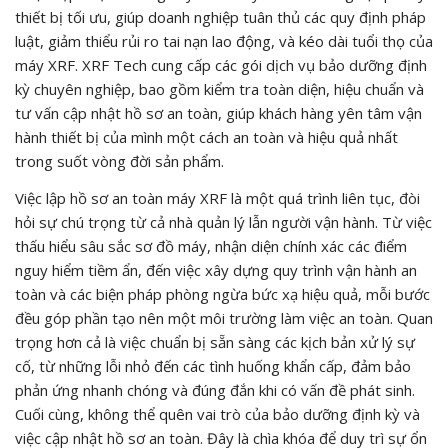
thiết bị tối ưu, giúp doanh nghiệp tuân thủ các quy định pháp
luật, giảm thiểu rủi ro tai nạn lao động, và kéo dài tuổi thọ của
máy XRF. XRF Tech cung cấp các gói dịch vụ bảo dưỡng định
kỳ chuyên nghiệp, bao gồm kiểm tra toàn diện, hiệu chuẩn và
tư vấn cập nhật hồ sơ an toàn, giúp khách hàng yên tâm vận
hành thiết bị của mình một cách an toàn và hiệu quả nhất
trong suốt vòng đời sản phẩm.
Việc lập hồ sơ an toàn máy XRF là một quá trình liên tục, đòi
hỏi sự chú trọng từ cả nhà quản lý lẫn người vận hành. Từ việc
thấu hiểu sâu sắc sơ đồ máy, nhận diện chính xác các điểm
nguy hiểm tiềm ẩn, đến việc xây dựng quy trình vận hành an
toàn và các biện pháp phòng ngừa bức xạ hiệu quả, mỗi bước
đều góp phần tạo nên một môi trường làm việc an toàn. Quan
trọng hơn cả là việc chuẩn bị sẵn sàng các kịch bản xử lý sự
cố, từ những lỗi nhỏ đến các tình huống khẩn cấp, đảm bảo
phản ứng nhanh chóng và đúng đắn khi có vấn đề phát sinh.
Cuối cùng, không thể quên vai trò của bảo dưỡng định kỳ và
việc cập nhật hồ sơ an toàn. Đây là chìa khóa để duy trì sự ổn