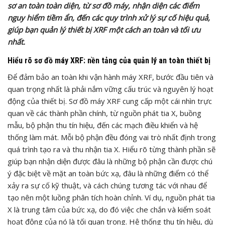
sơ an toàn toàn diện, từ sơ đồ máy, nhận diện các điểm
nguy hiểm tiềm ẩn, đến các quy trình xử lý sự cố hiệu quả,
giúp bạn quản lý thiết bị XRF một cách an toàn và tối ưu
nhất.
Hiểu rõ sơ đồ máy XRF: nền tảng của quản lý an toàn thiết bị
Để đảm bảo an toàn khi vận hành máy XRF, bước đầu tiên và
quan trọng nhất là phải nắm vững cấu trúc và nguyên lý hoạt
động của thiết bị. Sơ đồ máy XRF cung cấp một cái nhìn trực
quan về các thành phần chính, từ nguồn phát tia X, buồng
mẫu, bộ phận thu tín hiệu, đến các mạch điều khiển và hệ
thống làm mát. Mỗi bộ phận đều đóng vai trò nhất định trong
quá trình tạo ra và thu nhận tia X. Hiểu rõ từng thành phần sẽ
giúp bạn nhận diện được đâu là những bộ phận cần được chú
ý đặc biệt về mặt an toàn bức xạ, đâu là những điểm có thể
xảy ra sự cố kỹ thuật, và cách chúng tương tác với nhau để
tạo nên một luồng phân tích hoàn chỉnh. Ví dụ, nguồn phát tia
X là trung tâm của bức xạ, do đó việc che chắn và kiểm soát
hoạt động của nó là tối quan trọng. Hệ thống thu tín hiệu, dù