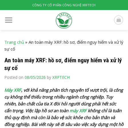
Skip
CÔNG TY CỔ PHẦN CÔNG NGHỆ XRFTECH
to
content
Trang chủ
»
An toàn máy XRF: hồ sơ, điểm nguy hiểm và xử lý
sự cố
An toàn máy XRF: hồ sơ, điểm nguy hiểm và xử lý
sự cố
Posted on
08/05/2026
by
XRFTECH
Máy XRF
, với khả năng phân tích nguyên tố vượt trội, là công
cụ không thể thiếu trong nhiều ngành công nghiệp. Tuy
nhiên, bản chất của tia X đòi hỏi người dùng phải hết sức
cẩn trọng. Việc lập hồ sơ an toàn
máy XRF
không chỉ là tuân
thủ quy định mà còn là bảo vệ sức khỏe cho bản thân và
đồng nghiệp. Bài viết này sẽ đi sâu vào việc xây dựng một hồ