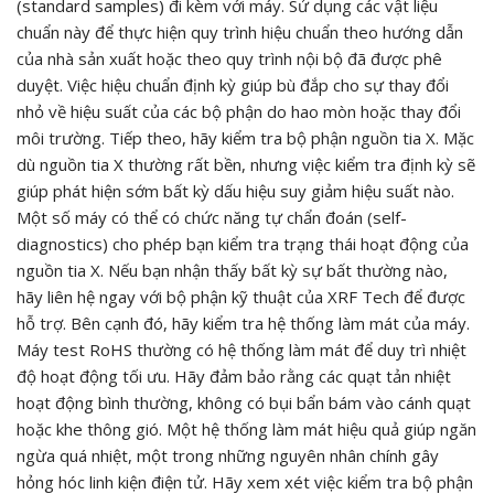
(standard samples) đi kèm với máy. Sử dụng các vật liệu
chuẩn này để thực hiện quy trình hiệu chuẩn theo hướng dẫn
của nhà sản xuất hoặc theo quy trình nội bộ đã được phê
duyệt. Việc hiệu chuẩn định kỳ giúp bù đắp cho sự thay đổi
nhỏ về hiệu suất của các bộ phận do hao mòn hoặc thay đổi
môi trường. Tiếp theo, hãy kiểm tra bộ phận nguồn tia X. Mặc
dù nguồn tia X thường rất bền, nhưng việc kiểm tra định kỳ sẽ
giúp phát hiện sớm bất kỳ dấu hiệu suy giảm hiệu suất nào.
Một số máy có thể có chức năng tự chẩn đoán (self-
diagnostics) cho phép bạn kiểm tra trạng thái hoạt động của
nguồn tia X. Nếu bạn nhận thấy bất kỳ sự bất thường nào,
hãy liên hệ ngay với bộ phận kỹ thuật của XRF Tech để được
hỗ trợ. Bên cạnh đó, hãy kiểm tra hệ thống làm mát của máy.
Máy test RoHS thường có hệ thống làm mát để duy trì nhiệt
độ hoạt động tối ưu. Hãy đảm bảo rằng các quạt tản nhiệt
hoạt động bình thường, không có bụi bẩn bám vào cánh quạt
hoặc khe thông gió. Một hệ thống làm mát hiệu quả giúp ngăn
ngừa quá nhiệt, một trong những nguyên nhân chính gây
hỏng hóc linh kiện điện tử. Hãy xem xét việc kiểm tra bộ phận