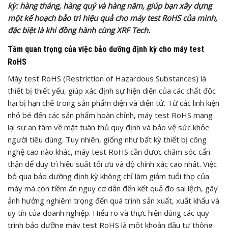
kỳ: hàng tháng, hàng quý và hàng năm, giúp bạn xây dựng
một kế hoạch bảo trì hiệu quả cho máy test RoHS của mình,
đặc biệt là khi đồng hành cùng XRF Tech.
Tầm quan trọng của việc bảo dưỡng định kỳ cho máy test
RoHS
Máy test RoHS (Restriction of Hazardous Substances) là
thiết bị thiết yếu, giúp xác định sự hiện diện của các chất độc
hại bị hạn chế trong sản phẩm điện và điện tử. Từ các linh kiện
nhỏ bé đến các sản phẩm hoàn chỉnh, máy test RoHS mang
lại sự an tâm về mặt tuân thủ quy định và bảo vệ sức khỏe
người tiêu dùng. Tuy nhiên, giống như bất kỳ thiết bị công
nghệ cao nào khác, máy test RoHS cần được chăm sóc cẩn
thận để duy trì hiệu suất tối ưu và độ chính xác cao nhất. Việc
bỏ qua bảo dưỡng định kỳ không chỉ làm giảm tuổi thọ của
máy mà còn tiềm ẩn nguy cơ dẫn đến kết quả đo sai lệch, gây
ảnh hưởng nghiêm trọng đến quá trình sản xuất, xuất khẩu và
uy tín của doanh nghiệp. Hiểu rõ và thực hiện đúng các quy
trình bảo dưỡng máy test RoHS là một khoản đầu tư thông