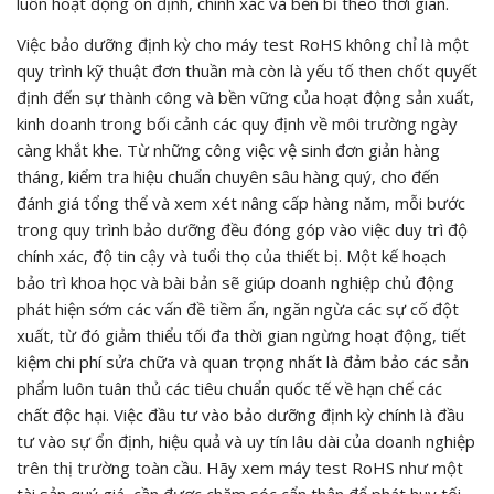
luôn hoạt động ổn định, chính xác và bền bỉ theo thời gian.
Việc bảo dưỡng định kỳ cho máy test RoHS không chỉ là một
quy trình kỹ thuật đơn thuần mà còn là yếu tố then chốt quyết
định đến sự thành công và bền vững của hoạt động sản xuất,
kinh doanh trong bối cảnh các quy định về môi trường ngày
càng khắt khe. Từ những công việc vệ sinh đơn giản hàng
tháng, kiểm tra hiệu chuẩn chuyên sâu hàng quý, cho đến
đánh giá tổng thể và xem xét nâng cấp hàng năm, mỗi bước
trong quy trình bảo dưỡng đều đóng góp vào việc duy trì độ
chính xác, độ tin cậy và tuổi thọ của thiết bị. Một kế hoạch
bảo trì khoa học và bài bản sẽ giúp doanh nghiệp chủ động
phát hiện sớm các vấn đề tiềm ẩn, ngăn ngừa các sự cố đột
xuất, từ đó giảm thiểu tối đa thời gian ngừng hoạt động, tiết
kiệm chi phí sửa chữa và quan trọng nhất là đảm bảo các sản
phẩm luôn tuân thủ các tiêu chuẩn quốc tế về hạn chế các
chất độc hại. Việc đầu tư vào bảo dưỡng định kỳ chính là đầu
tư vào sự ổn định, hiệu quả và uy tín lâu dài của doanh nghiệp
trên thị trường toàn cầu. Hãy xem máy test RoHS như một
tài sản quý giá, cần được chăm sóc cẩn thận để phát huy tối