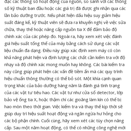
đạc các thông số hoạt động của nguồn, so sánh với các thông
số kỹ thuật ban đầu hoặc các giá trị đã được ghi nhận qua các
lần bảo dưỡng trước. Nếu phát hiện dấu hiệu suy giảm hiệu
suất đáng kể, kỹ thuật viên sẽ đưa ra khuyến nghị về việc sửa
chữa, thay thế hoặc nâng cấp nguồn tia X để đảm bảo độ
chính xác của các phép đo. Ngoài ra, hãy xem xét việc đánh
giá hiệu suất tổng thể của máy bằng cách sử dụng các vật
liệu chuẩn đa dạng. Điều này giúp xác định xem máy có còn
khả năng phát hiện và định lượng các chất cần kiểm tra với độ
nhạy và độ chính xác mong muốn hay không. Các bài kiểm tra
này cũng giúp phát hiện các vấn đề tiềm ẩn mà các quy trình
hiệu chuẩn thông thường có thể bỏ sót. Một khía cạnh quan
trọng khác của bảo dưỡng hàng năm là đánh giá tình trạng
của các vật tư tiêu hao. Các vật tư như cửa sổ detector, lớp
bảo vệ ống tia X, hoặc thậm chí các gioăng làm kín có thể bị
hao mòn theo thời gian. Việc kiểm tra và thay thế kịp thời sẽ
giúp duy trì hiệu suất hoạt động và ngăn ngừa hư hỏng cho
các bộ phận chính. Cuối cùng, hãy xem xét các tùy chọn nâng
cấp. Sau một năm hoạt động, có thể có những công nghệ mới