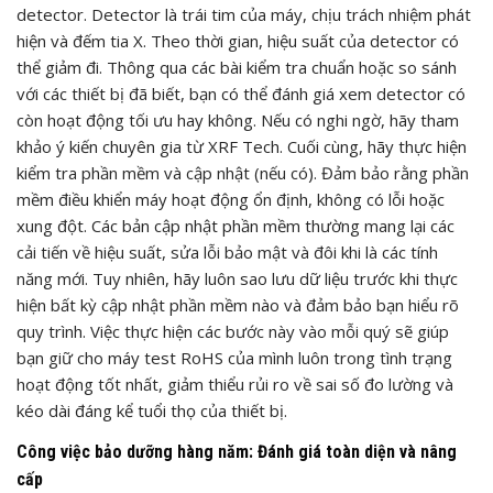
detector. Detector là trái tim của máy, chịu trách nhiệm phát
hiện và đếm tia X. Theo thời gian, hiệu suất của detector có
thể giảm đi. Thông qua các bài kiểm tra chuẩn hoặc so sánh
với các thiết bị đã biết, bạn có thể đánh giá xem detector có
còn hoạt động tối ưu hay không. Nếu có nghi ngờ, hãy tham
khảo ý kiến chuyên gia từ XRF Tech. Cuối cùng, hãy thực hiện
kiểm tra phần mềm và cập nhật (nếu có). Đảm bảo rằng phần
mềm điều khiển máy hoạt động ổn định, không có lỗi hoặc
xung đột. Các bản cập nhật phần mềm thường mang lại các
cải tiến về hiệu suất, sửa lỗi bảo mật và đôi khi là các tính
năng mới. Tuy nhiên, hãy luôn sao lưu dữ liệu trước khi thực
hiện bất kỳ cập nhật phần mềm nào và đảm bảo bạn hiểu rõ
quy trình. Việc thực hiện các bước này vào mỗi quý sẽ giúp
bạn giữ cho máy test RoHS của mình luôn trong tình trạng
hoạt động tốt nhất, giảm thiểu rủi ro về sai số đo lường và
kéo dài đáng kể tuổi thọ của thiết bị.
Công việc bảo dưỡng hàng năm: Đánh giá toàn diện và nâng
cấp