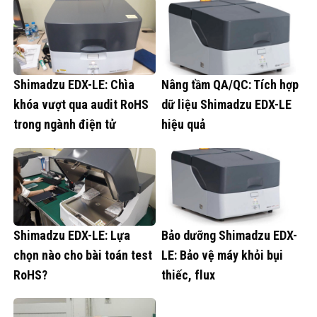
Shimadzu EDX-LE: Chìa
Nâng tầm QA/QC: Tích hợp
khóa vượt qua audit RoHS
dữ liệu Shimadzu EDX-LE
trong ngành điện tử
hiệu quả
Shimadzu EDX-LE: Lựa
Bảo dưỡng Shimadzu EDX-
chọn nào cho bài toán test
LE: Bảo vệ máy khỏi bụi
RoHS?
thiếc, flux