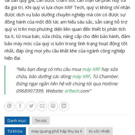
đa giá trị. Khi quý vị lựa chọn XRF Tech, quý vị không chỉ nhận
được dịch vụ bảo dưỡng chuyên nghiệp mà còn có được sự
đồng hành của một đối tác am hiểu sâu sắc, sẵn sàng hỗ trợ
quý vị trên mọi phương diện liên quan đến thiết bị phân tích
tia X, từ mua bán, sửa chữa, nâng cấp cho đến bảo hành, đảm
bảo máy móc của quý vị luôn trong tình trạng hoạt động tốt
nhất, đáp ứng mọi yêu cầu khắt khe của ngành công nghiệp
hiện đại.
“Nếu bạn đang có nhu cầu mua
máy XRF
hay sửa
chữa, bão dưỡng các dòng
máy XRF
, Tủ Chamber.
Đừng ngại ngần liên hệ với chúng tôi qua Hotline:
0968907399. Website:
xrftech
.com”
Danh mục:
Tin tức
Từ khóa:
máy quang phổ hấp thụ tia X
tủ sốc nhiệt