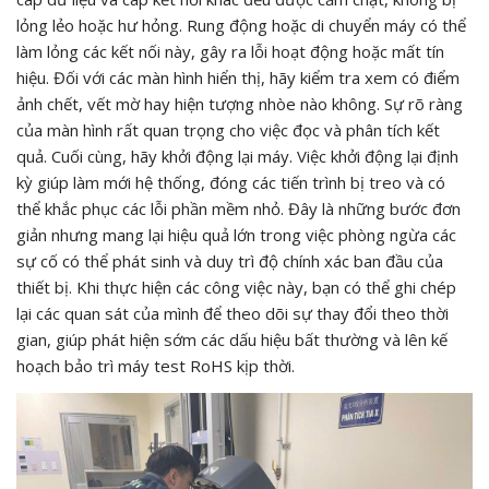
lỏng lẻo hoặc hư hỏng. Rung động hoặc di chuyển máy có thể
làm lỏng các kết nối này, gây ra lỗi hoạt động hoặc mất tín
hiệu. Đối với các màn hình hiển thị, hãy kiểm tra xem có điểm
ảnh chết, vết mờ hay hiện tượng nhòe nào không. Sự rõ ràng
của màn hình rất quan trọng cho việc đọc và phân tích kết
quả. Cuối cùng, hãy khởi động lại máy. Việc khởi động lại định
kỳ giúp làm mới hệ thống, đóng các tiến trình bị treo và có
thể khắc phục các lỗi phần mềm nhỏ. Đây là những bước đơn
giản nhưng mang lại hiệu quả lớn trong việc phòng ngừa các
sự cố có thể phát sinh và duy trì độ chính xác ban đầu của
thiết bị. Khi thực hiện các công việc này, bạn có thể ghi chép
lại các quan sát của mình để theo dõi sự thay đổi theo thời
gian, giúp phát hiện sớm các dấu hiệu bất thường và lên kế
hoạch bảo trì máy test RoHS kịp thời.