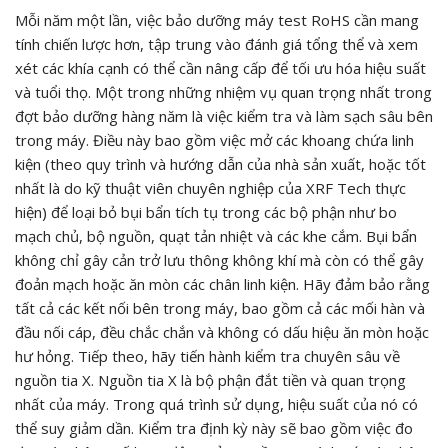
Mỗi năm một lần, việc bảo dưỡng máy test RoHS cần mang
tính chiến lược hơn, tập trung vào đánh giá tổng thể và xem
xét các khía cạnh có thể cần nâng cấp để tối ưu hóa hiệu suất
và tuổi thọ. Một trong những nhiệm vụ quan trọng nhất trong
đợt bảo dưỡng hàng năm là việc kiểm tra và làm sạch sâu bên
trong máy. Điều này bao gồm việc mở các khoang chứa linh
kiện (theo quy trình và hướng dẫn của nhà sản xuất, hoặc tốt
nhất là do kỹ thuật viên chuyên nghiệp của XRF Tech thực
hiện) để loại bỏ bụi bẩn tích tụ trong các bộ phận như bo
mạch chủ, bộ nguồn, quạt tản nhiệt và các khe cắm. Bụi bẩn
không chỉ gây cản trở lưu thông không khí mà còn có thể gây
đoản mạch hoặc ăn mòn các chân linh kiện. Hãy đảm bảo rằng
tất cả các kết nối bên trong máy, bao gồm cả các mối hàn và
đầu nối cáp, đều chắc chắn và không có dấu hiệu ăn mòn hoặc
hư hỏng. Tiếp theo, hãy tiến hành kiểm tra chuyên sâu về
nguồn tia X. Nguồn tia X là bộ phận đắt tiền và quan trọng
nhất của máy. Trong quá trình sử dụng, hiệu suất của nó có
thể suy giảm dần. Kiểm tra định kỳ này sẽ bao gồm việc đo