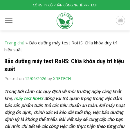
Skip
CÔNG TY CỔ PHẦN CÔNG NGHỆ XRFTECH
to
content
Trang chủ
»
Bảo dưỡng máy test RoHS: Chìa khóa duy trì
hiệu suất
Bảo dưỡng máy test RoHS: Chìa khóa duy trì hiệu
suất
Posted on
15/06/2026
by
XRFTECH
Trong bối cảnh các quy định về môi trường ngày càng khắt
khe,
máy test RoHS
đóng vai trò quan trọng trong việc đảm
bảo sản phẩm tuân thủ các tiêu chuẩn an toàn. Để máy hoạt
động ổn định, chính xác và kéo dài tuổi thọ, việc bảo dưỡng
định kỳ là không thể thiếu. Bài viết này sẽ cung cấp cho bạn
cái nhìn chi tiết về các công việc cần thực hiện theo từng chu