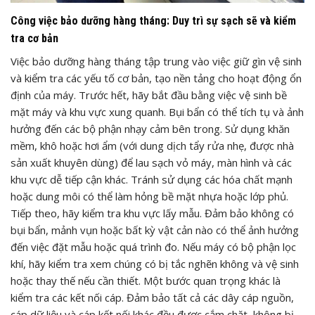
Công việc bảo dưỡng hàng tháng: Duy trì sự sạch sẽ và kiểm
tra cơ bản
Việc bảo dưỡng hàng tháng tập trung vào việc giữ gìn vệ sinh
và kiểm tra các yếu tố cơ bản, tạo nền tảng cho hoạt động ổn
định của máy. Trước hết, hãy bắt đầu bằng việc vệ sinh bề
mặt máy và khu vực xung quanh. Bụi bẩn có thể tích tụ và ảnh
hưởng đến các bộ phận nhạy cảm bên trong. Sử dụng khăn
mềm, khô hoặc hơi ẩm (với dung dịch tẩy rửa nhẹ, được nhà
sản xuất khuyên dùng) để lau sạch vỏ máy, màn hình và các
khu vực dễ tiếp cận khác. Tránh sử dụng các hóa chất mạnh
hoặc dung môi có thể làm hỏng bề mặt nhựa hoặc lớp phủ.
Tiếp theo, hãy kiểm tra khu vực lấy mẫu. Đảm bảo không có
bụi bẩn, mảnh vụn hoặc bất kỳ vật cản nào có thể ảnh hưởng
đến việc đặt mẫu hoặc quá trình đo. Nếu máy có bộ phận lọc
khí, hãy kiểm tra xem chúng có bị tắc nghẽn không và vệ sinh
hoặc thay thế nếu cần thiết. Một bước quan trọng khác là
kiểm tra các kết nối cáp. Đảm bảo tất cả các dây cáp nguồn,
cáp dữ liệu và cáp kết nối khác đều được cắm chặt, không bị