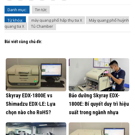
Danh mục:
Tin tức
Từ khóa:
máy quang phổ hấp thụ tia X
Máy quang phổ huỳnh
quang tia X
Tủ Chamber
Bài viết cùng chủ đề:
Skyray EDX-1800E vs
Bảo dưỡng Skyray EDX-
Shimadzu EDX-LE: Lựa
1800E: Bí quyết duy trì hiệu
chọn nào cho RoHS?
suất trong ngành nhựa