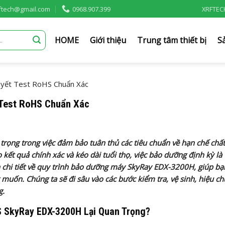
rftech@gmail.com
0968.907.399
XRFTEC
HOME
Giới thiệu
Trung tâm thiết bị
S
yết Test RoHS Chuẩn Xác
 Test RoHS Chuẩn Xác
n trọng trong việc đảm bảo tuân thủ các tiêu chuẩn về hạn chế chấ
kết quả chính xác và kéo dài tuổi thọ, việc bảo dưỡng định kỳ là
ẫn chi tiết về quy trình bảo dưỡng máy SkyRay EDX-3200H, giúp b
 muốn. Chúng ta sẽ đi sâu vào các bước kiểm tra, vệ sinh, hiệu c
g.
S SkyRay EDX-3200H Lại Quan Trọng?