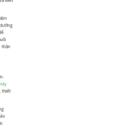
hiệm
o dưỡng
dễ
uổi
 thận
X-
máy
 thiết
ng
bảo
ắc