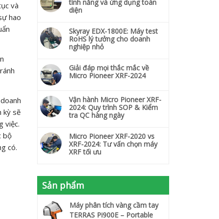
tính năng và ứng dụng toàn
tục và
diện
 sự hao
uẩn
Skyray EDX-1800E: Máy test
RoHS lý tưởng cho doanh
nghiệp nhỏ
ăn
Giải đáp mọi thắc mắc về
tránh
Micro Pioneer XRF-2024
Vận hành Micro Pioneer XRF-
p doanh
2024: Quy trình SOP & Kiểm
h kỳ sẽ
tra QC hàng ngày
 việc.
c bộ
Micro Pioneer XRF-2020 vs
XRF-2024: Tư vấn chọn máy
ng có.
XRF tối ưu
Sản phẩm
Máy phân tích vàng cầm tay
TERRAS Pi900E – Portable