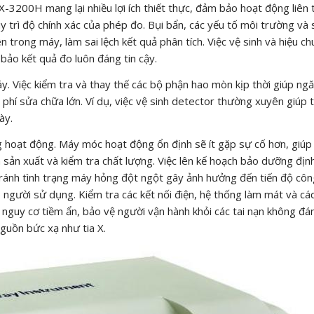
200H mang lại nhiều lợi ích thiết thực, đảm bảo hoạt động liên 
uy trì độ chính xác của phép đo. Bụi bẩn, các yếu tố môi trường và
trong máy, làm sai lệch kết quả phân tích. Việc vệ sinh và hiệu ch
bảo kết quả đo luôn đáng tin cậy.
y. Việc kiểm tra và thay thế các bộ phận hao mòn kịp thời giúp ng
phí sửa chữa lớn. Ví dụ, việc vệ sinh detector thường xuyên giúp 
ày.
g hoạt động. Máy móc hoạt động ổn định sẽ ít gặp sự cố hơn, giú
sản xuất và kiểm tra chất lượng. Việc lên kế hoạch bảo dưỡng địn
 tránh tình trạng máy hỏng đột ngột gây ảnh hưởng đến tiến độ công
người sử dụng. Kiểm tra các kết nối điện, hệ thống làm mát và cá
c nguy cơ tiềm ẩn, bảo vệ người vận hành khỏi các tai nạn không đá
guồn bức xạ như tia X.