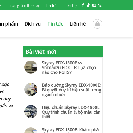
H
Trung tâm thiết bị
Tin tức
Liên hệ
ản phẩm
Dịch vụ
Tin tức
Liên hệ
Bài viết mới
Skyray EDX-1800E vs
Shimadzu EDX-LE: Lựa chọn
nào cho RoHS?
t độc
Bảo dưỡng Skyray EDX-1800E:
Bí quyết duy trì hiệu suất trong
 vô
ngành nhựa
ạn duy
huẩn và
Hiệu chuẩn Skyray EDX-1800E:
Quy trình chuẩn & bộ mẫu cần
thiết
Skyray EDX-1800E: Khám phá