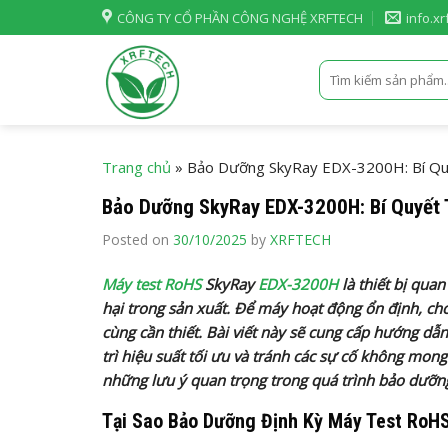
Skip
CÔNG TY CỔ PHẦN CÔNG NGHỆ XRFTECH
info.x
to
content
Tìm
kiếm:
Trang chủ
»
Bảo Dưỡng SkyRay EDX-3200H: Bí Qu
Bảo Dưỡng SkyRay EDX-3200H: Bí Quyết
Posted on
30/10/2025
by
XRFTECH
Máy test RoHS
SkyRay
EDX-3200H
là thiết bị qua
hại trong sản xuất. Để máy hoạt động ổn định, cho 
cùng cần thiết. Bài viết này sẽ cung cấp hướng d
trì hiệu suất tối ưu và tránh các sự cố không mong
những lưu ý quan trọng trong quá trình bảo dưỡn
Tại Sao Bảo Dưỡng Định Kỳ Máy Test RoH