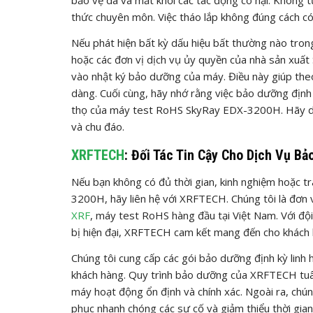
thức chuyên môn. Việc tháo lắp không đúng cách c
Nếu phát hiện bất kỳ dấu hiệu bất thường nào trong
hoặc các đơn vị dịch vụ ủy quyền của nhà sản xuất 
vào nhật ký bảo dưỡng của máy. Điều này giúp theo
dàng. Cuối cùng, hãy nhớ rằng việc bảo dưỡng định k
thọ của máy test RoHS SkyRay EDX-3200H. Hãy dàn
và chu đáo.
XRFTECH
: Đối Tác Tin Cậy Cho Dịch Vụ B
Nếu bạn không có đủ thời gian, kinh nghiệm hoặc 
3200H, hãy liên hệ với XRFTECH. Chúng tôi là đơn
XRF
, máy test RoHS hàng đầu tại Việt Nam. Với đội
bị hiện đại, XRFTECH cam kết mang đến cho khách 
Chúng tôi cung cấp các gói bảo dưỡng định kỳ linh 
khách hàng. Quy trình bảo dưỡng của XRFTECH tuâ
máy hoạt động ổn định và chính xác. Ngoài ra, chú
phục nhanh chóng các sự cố và giảm thiểu thời gi