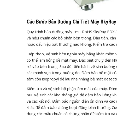
Các Bước Bảo Dưỡng Chi Tiết Máy SkyRay
Quy trình bảo dưỡng máy test RoHS SkyRay EDX-32
và hiệu chuẩn các bộ phận bên trong. Đầu tiên, cầ
hoặc dấu hiệu bất thường nào không. Kiểm tra các 
Tiếp theo, vệ sinh bên ngoài máy bằng khăn mềm v
có thể làm hỏng bề mặt máy. Đặc biệt chú ý đến khu
rơi vào bên trong. Sau đó, tiến hành vệ sinh buồn
các mảnh vụn trong buồng đo. Đảm bảo bề mặt của 
tẩm cồn isopropyl để lau nhẹ nhàng bề mặt detecto
Kiểm tra và vệ sinh bộ phận làm mát của máy. Đảm
bụi. Vệ sinh các khe thông gió để đảm bảo luồng kh
và các kết nối. Đảm bảo nguồn điện ổn định và các d
khác để đảm bảo chúng hoạt động bình thường. Cuố
dụng các mẫu chuẩn có chứng nhận để kiểm tra và đ