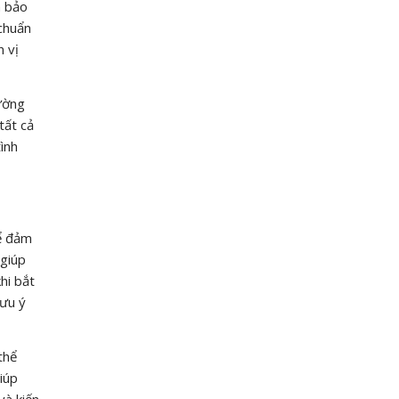
h bảo
 chuẩn
n vị
rường
tất cả
ình
ể đảm
 giúp
hi bắt
lưu ý
thể
iúp
và kiến