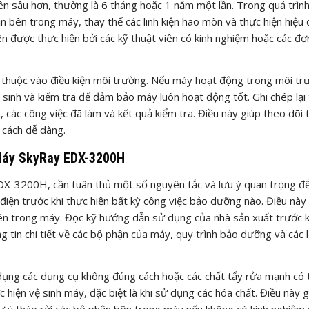
ên sâu hơn, thường là 6 tháng hoặc 1 năm một lần. Trong quá trìn
n bên trong máy, thay thế các linh kiện hao mòn và thực hiện hiệu
n được thực hiện bởi các kỹ thuật viên có kinh nghiệm hoặc các đơ
ùy thuộc vào điều kiện môi trường. Nếu máy hoạt động trong môi t
 sinh và kiểm tra để đảm bảo máy luôn hoạt động tốt. Ghi chép lại 
ác công việc đã làm và kết quả kiểm tra. Điều này giúp theo dõi t
 cách dễ dàng.
Máy SkyRay EDX-3200H
X-3200H, cần tuân thủ một số nguyên tắc và lưu ý quan trọng đ
 điện trước khi thực hiện bất kỳ công việc bảo dưỡng nào. Điều này
 bên trong máy. Đọc kỹ hướng dẫn sử dụng của nhà sản xuất trước k
in chi tiết về các bộ phận của máy, quy trình bảo dưỡng và các 
dụng các dụng cụ không đúng cách hoặc các chất tẩy rửa mạnh có 
hiện vệ sinh máy, đặc biệt là khi sử dụng các hóa chất. Điều này g
tự ý tháo rời các bộ phận bên trong máy nếu không có kinh nghiệm 