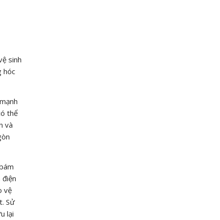
ệ sinh
g hóc
a mạnh
có thể
n và
gòn
 bám
 điện
o vệ
t. Sử
u lại