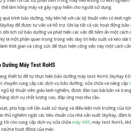
ó thể làm hỏng máy và gây nguy hiểm cho người sử dụng.
 quá trình bảo dưỡng, hãy liên hệ với các kỹ thuật viên có kinh ng
SkyRay để được tư vấn và hỗ trợ. Ghi lại tất cả các hoạt động bả
 dõi lịch sử bảo dưỡng và phát hiện các vấn đề tiềm ẩn một cách 
ỳ là một phần quan trọng trong việc duy trì hiệu suất và kéo dài t
h thời gian và công sức để thực hiện công việc này một cách cẩn
ảo Dưỡng Máy Test RoHS
trang thiết bị để tự thực hiện bảo dưỡng máy test RoHS SkyRay ED
 vị chuyên cung cấp các dịch vụ bảo dưỡng, sửa chữa và nâng cấp
 ngũ kỹ thuật viên giàu kinh nghiệm, được đào tạo bài bản và trang
hàng dịch vụ chất lượng cao, đáp ứng mọi nhu cầu.
hoạt, phù hợp với tần suất sử dụng và điều kiện môi trường của từ
n thủ nghiêm ngặt các tiêu chuẩn của nhà sản xuất SkyRay, đảm 
ng tôi còn cung cấp dịch vụ sửa chữa
máy XRF
, máy test RoHS, kh
an ngừng hoạt động của máy.