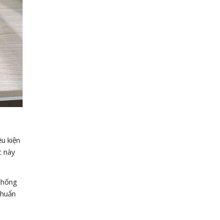
u kiện
c này
thống
chuẩn