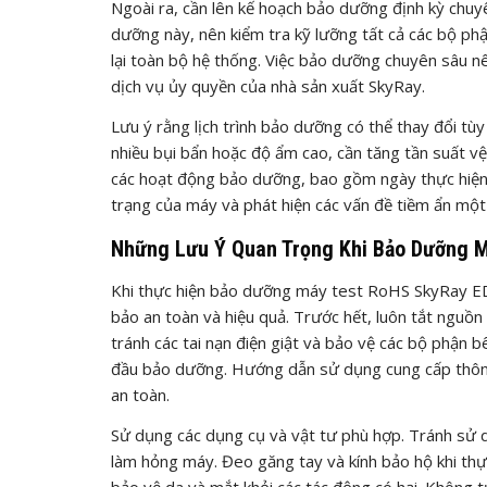
Ngoài ra, cần lên kế hoạch bảo dưỡng định kỳ chuy
dưỡng này, nên kiểm tra kỹ lưỡng tất cả các bộ phậ
lại toàn bộ hệ thống. Việc bảo dưỡng chuyên sâu nê
dịch vụ ủy quyền của nhà sản xuất SkyRay.
Lưu ý rằng lịch trình bảo dưỡng có thể thay đổi t
nhiều bụi bẩn hoặc độ ẩm cao, cần tăng tần suất vệ
các hoạt động bảo dưỡng, bao gồm ngày thực hiện, c
trạng của máy và phát hiện các vấn đề tiềm ẩn một
Những Lưu Ý Quan Trọng Khi Bảo Dưỡng 
Khi thực hiện bảo dưỡng máy test RoHS SkyRay ED
bảo an toàn và hiệu quả. Trước hết, luôn tắt nguồn
tránh các tai nạn điện giật và bảo vệ các bộ phận
đầu bảo dưỡng. Hướng dẫn sử dụng cung cấp thông t
an toàn.
Sử dụng các dụng cụ và vật tư phù hợp. Tránh sử 
làm hỏng máy. Đeo găng tay và kính bảo hộ khi thực 
bảo vệ da và mắt khỏi các tác động có hại. Không 