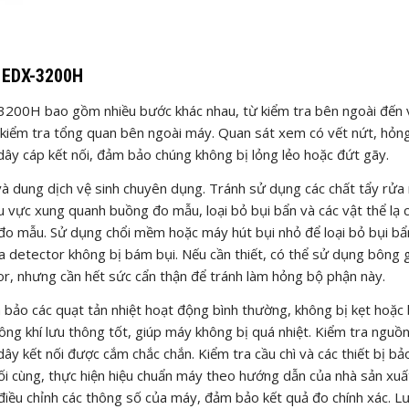
 EDX-3200H
00H bao gồm nhiều bước khác nhau, từ kiểm tra bên ngoài đến v
n kiểm tra tổng quan bên ngoài máy. Quan sát xem có vết nứt, hỏn
dây cáp kết nối, đảm bảo chúng không bị lỏng lẻo hoặc đứt gãy.
à dung dịch vệ sinh chuyên dụng. Tránh sử dụng các chất tẩy rử
 vực xung quanh buồng đo mẫu, loại bỏ bụi bẩn và các vật thể lạ 
g đo mẫu. Sử dụng chổi mềm hoặc máy hút bụi nhỏ để loại bỏ bụi bẩ
detector không bị bám bụi. Nếu cần thiết, có thể sử dụng bông 
r, nhưng cần hết sức cẩn thận để tránh làm hỏng bộ phận này.
 bảo các quạt tản nhiệt hoạt động bình thường, không bị kẹt hoặc
ông khí lưu thông tốt, giúp máy không bị quá nhiệt. Kiểm tra nguồn
ây kết nối được cắm chắc chắn. Kiểm tra cầu chì và các thiết bị bả
i cùng, thực hiện hiệu chuẩn máy theo hướng dẫn của nhà sản xuấ
iều chỉnh các thông số của máy, đảm bảo kết quả đo chính xác. Lư