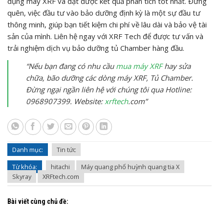
dụng máy XRF và đạt được kết quả phân tích tốt nhất. Đừng
quên, việc đầu tư vào bảo dưỡng định kỳ là một sự đầu tư
thông minh, giúp bạn tiết kiệm chi phí về lâu dài và bảo vệ tài
sản của mình. Liên hệ ngay với XRF Tech để được tư vấn và
trải nghiệm dịch vụ bảo dưỡng tủ Chamber hàng đầu.
“Nếu bạn đang có nhu cầu
mua máy XRF
hay sửa
chữa, bão dưỡng các dòng máy XRF, Tủ Chamber.
Đừng ngại ngần liên hệ với chúng tôi qua Hotline:
0968907399. Website:
xrftech
.com”
Danh mục:
Tin tức
Từ khóa:
hitachi
Máy quang phổ huỳnh quang tia X
Skyray
XRFtech.com
Bài viết cùng chủ đề: