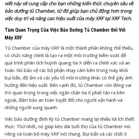
viết này sẽ cung cấp cho bạn những kiến thức chuyên sâu về
bảo dưỡng tủ Chamber, từ đó giúp bạn chủ động hơn trong
việc duy trì và nâng cao hiệu suất của máy XRF tại XRF Tech.
Tầm Quan Trọng Của Việc Bảo Dưỡng Tủ Chamber Đối Với
Máy XRF
Tủ Chamber của máy XRF là một thành phần không thể thiếu,
có chức năng chính là tạo ra một môi trường kiểm soát để
quá trình phân tích huỳnh quang tia X diễn ra chính xác và an
toàn. Nó bảo vệ các bộ phận nhạy cảm bên trong máy khỏi
bụi bẩn, độ ẩm và các yếu tố môi trường khác có thể gây ảnh
hưởng đến hiệu suất. Bên cạnh đó, tủ Chamber còn đóng vai
trò quan trọng trong việc ngăn chặn tia X phát tán ra bên
ngoài, đảm bảo an toàn tuyệt đối cho người vận hành và
những người xung quanh.
Việc bảo dưỡng định kỳ tủ Chamber mang lại nhiều lợi ích thiết
thực. Thứ nhất, nó giúp kéo dài tuổi thọ của tủ Chamber nói
riêng và toàn bộ máy XRF nói chung. Bụi bẩn và các chất ô