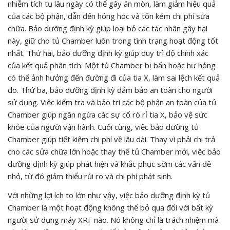
nhiễm tích tụ lâu ngày có thể gây ăn mòn, làm giảm hiệu quả
của các bộ phận, dẫn đến hỏng hóc và tốn kém chi phí sửa
chữa. Bảo dưỡng định kỳ giúp loại bỏ các tác nhân gây hại
này, giữ cho tủ Chamber luôn trong tình trạng hoạt động tốt
nhất. Thứ hai, bảo dưỡng định kỳ giúp duy trì độ chính xác
của kết quả phân tích. Một tủ Chamber bị bẩn hoặc hư hỏng
có thể ảnh hưởng đến đường đi của tia X, làm sai lệch kết quả
đo. Thứ ba, bảo dưỡng định kỳ đảm bảo an toàn cho người
sử dụng. Việc kiểm tra và bảo trì các bộ phận an toàn của tủ
Chamber giúp ngăn ngừa các sự cố rò rỉ tia X, bảo vệ sức
khỏe của người vận hành. Cuối cùng, việc bảo dưỡng tủ
Chamber giúp tiết kiệm chi phí về lâu dài. Thay vì phải chi trả
cho các sửa chữa lớn hoặc thay thế tủ Chamber mới, việc bảo
dưỡng định kỳ giúp phát hiện và khắc phục sớm các vấn đề
nhỏ, từ đó giảm thiểu rủi ro và chi phí phát sinh.
Với những lợi ích to lớn như vậy, việc bảo dưỡng định kỳ tủ
Chamber là một hoạt động không thể bỏ qua đối với bất kỳ
người sử dụng máy XRF nào. Nó không chỉ là trách nhiệm mà