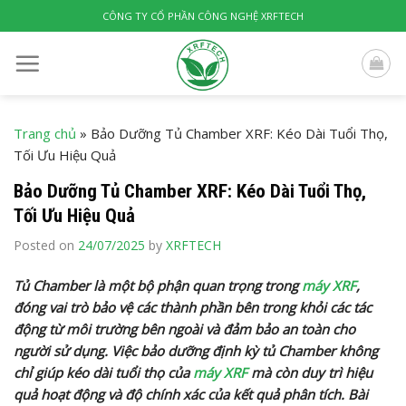
Skip
CÔNG TY CỔ PHẦN CÔNG NGHỆ XRFTECH
to
content
Trang chủ
»
Bảo Dưỡng Tủ Chamber XRF: Kéo Dài Tuổi Thọ,
Tối Ưu Hiệu Quả
Bảo Dưỡng Tủ Chamber XRF: Kéo Dài Tuổi Thọ,
Tối Ưu Hiệu Quả
Posted on
24/07/2025
by
XRFTECH
Tủ Chamber là một bộ phận quan trọng trong
máy XRF
,
đóng vai trò bảo vệ các thành phần bên trong khỏi các tác
động từ môi trường bên ngoài và đảm bảo an toàn cho
người sử dụng. Việc bảo dưỡng định kỳ tủ Chamber không
chỉ giúp kéo dài tuổi thọ của
máy XRF
mà còn duy trì hiệu
quả hoạt động và độ chính xác của kết quả phân tích. Bài