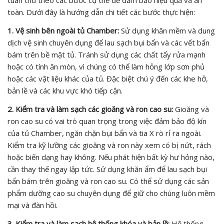
tuân thủ theo các bước cụ thể để đảm bảo hiệu quả và an
toàn. Dưới đây là hướng dẫn chi tiết các bước thực hiện:
1. Vệ sinh bên ngoài tủ Chamber:
Sử dụng khăn mềm và dung
dịch vệ sinh chuyên dụng để lau sạch bụi bẩn và các vết bẩn
bám trên bề mặt tủ. Tránh sử dụng các chất tẩy rửa mạnh
hoặc có tính ăn mòn, vì chúng có thể làm hỏng lớp sơn phủ
hoặc các vật liệu khác của tủ. Đặc biệt chú ý đến các khe hở,
bản lề và các khu vực khó tiếp cận.
2. Kiểm tra và làm sạch các gioăng và ron cao su:
Gioăng và
ron cao su có vai trò quan trọng trong việc đảm bảo độ kín
của tủ Chamber, ngăn chặn bụi bẩn và tia X rò rỉ ra ngoài.
Kiểm tra kỹ lưỡng các gioăng và ron này xem có bị nứt, rách
hoặc biến dạng hay không. Nếu phát hiện bất kỳ hư hỏng nào,
cần thay thế ngay lập tức. Sử dụng khăn ẩm để lau sạch bụi
bẩn bám trên gioăng và ron cao su. Có thể sử dụng các sản
phẩm dưỡng cao su chuyên dụng để giữ cho chúng luôn mềm
mại và đàn hồi.
3. Kiểm tra và làm sạch hệ thống khóa và bản lề:
Hệ thống