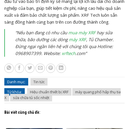
đầu tư vào bảo trì định kỳ sẽ mang lại lợi ích lâu dài cho doanh
nghiệp của bạn, giúp tiết kiệm chi phí, nâng cao hiệu quả sản
xuất và đảm bảo chất lượng sản phẩm. XRF Tech luôn sẵn
sàng đồng hành cùng bạn trên con đường thành công.
“Nếu bạn đang có nhu cầu
mua máy XRF
hay sửa
chữa, bão dưỡng các dòng
máy XRF
, Tủ Chamber.
Đừng ngại ngần liên hệ với chúng tôi qua Hotline:
0968907399. Website:
xrftech
.com”
Danh mục:
Tin tức
Từ khóa:
Hiệu chuẩn thiết bị XRF
máy quang phổ hấp thụ tia
X
sửa chữa tủ sốc nhiệt
Bài viết cùng chủ đề: