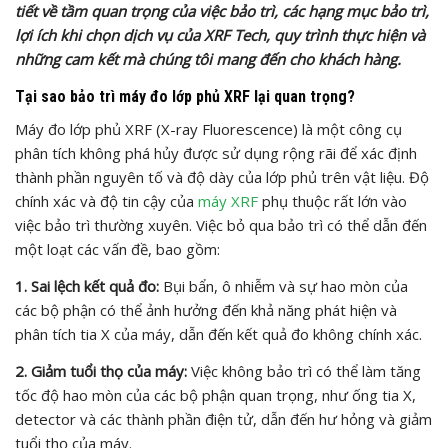
tiết về tầm quan trọng của việc bảo trì, các hạng mục bảo trì,
lợi ích khi chọn dịch vụ của XRF Tech, quy trình thực hiện và
những cam kết mà chúng tôi mang đến cho khách hàng.
Tại sao bảo trì máy đo lớp phủ XRF lại quan trọng?
Máy đo lớp phủ XRF (X-ray Fluorescence) là một công cụ
phân tích không phá hủy được sử dụng rộng rãi để xác định
thành phần nguyên tố và độ dày của lớp phủ trên vật liệu. Độ
chính xác và độ tin cậy của
máy XRF
phụ thuộc rất lớn vào
việc bảo trì thường xuyên. Việc bỏ qua bảo trì có thể dẫn đến
một loạt các vấn đề, bao gồm:
1. Sai lệch kết quả đo:
Bụi bẩn, ô nhiễm và sự hao mòn của
các bộ phận có thể ảnh hưởng đến khả năng phát hiện và
phân tích tia X của máy, dẫn đến kết quả đo không chính xác.
2. Giảm tuổi thọ của máy:
Việc không bảo trì có thể làm tăng
tốc độ hao mòn của các bộ phận quan trọng, như ống tia X,
detector và các thành phần điện tử, dẫn đến hư hỏng và giảm
tuổi thọ của máy.