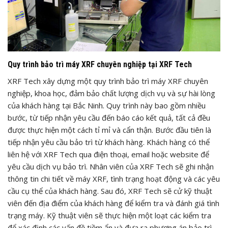
Quy trình bảo trì máy XRF chuyên nghiệp tại XRF Tech
XRF Tech xây dựng một quy trình bảo trì máy XRF chuyên
nghiệp, khoa học, đảm bảo chất lượng dịch vụ và sự hài lòng
của khách hàng tại Bắc Ninh. Quy trình này bao gồm nhiều
bước, từ tiếp nhận yêu cầu đến báo cáo kết quả, tất cả đều
được thực hiện một cách tỉ mỉ và cẩn thận. Bước đầu tiên là
tiếp nhận yêu cầu bảo trì từ khách hàng. Khách hàng có thể
liên hệ với XRF Tech qua điện thoại, email hoặc website để
yêu cầu dịch vụ bảo trì. Nhân viên của XRF Tech sẽ ghi nhận
thông tin chi tiết về máy XRF, tình trạng hoạt động và các yêu
cầu cụ thể của khách hàng. Sau đó, XRF Tech sẽ cử kỹ thuật
viên đến địa điểm của khách hàng để kiểm tra và đánh giá tình
trạng máy. Kỹ thuật viên sẽ thực hiện một loạt các kiểm tra
để xác định các vấn đề tiềm ẩn và đưa ra phương án bảo trì