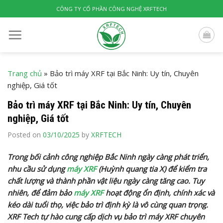
Skip
CÔNG TY CỔ PHẦN CÔNG NGHỆ XRFTECH
to
content
Trang chủ
»
Bảo trì máy XRF tại Bắc Ninh: Uy tín, Chuyên
nghiệp, Giá tốt
Bảo trì máy XRF tại Bắc Ninh: Uy tín, Chuyên
nghiệp, Giá tốt
Posted on
03/10/2025
by
XRFTECH
Trong bối cảnh công nghiệp Bắc Ninh ngày càng phát triển,
nhu cầu sử dụng
máy XRF
(Huỳnh quang tia X) để kiểm tra
chất lượng và thành phần vật liệu ngày càng tăng cao. Tuy
nhiên, để đảm bảo
máy XRF
hoạt động ổn định, chính xác và
kéo dài tuổi thọ, việc bảo trì định kỳ là vô cùng quan trọng.
XRF Tech tự hào cung cấp dịch vụ bảo trì máy XRF chuyên