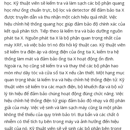
học. Kỹ thuật viên sẽ kiểm tra và làm sạch các bộ phận quang
học như ống chuẩn trực, bộ lọc và detector để đảm bảo tia X
được truyền dẫn và thu nhận một cách hiệu quả nhất. Việc
hiệu chỉnh hệ thống quang học giúp đảm bảo độ chính xác của
kết quả phân tích. Tiếp theo là kiểm tra và bảo dưỡng nguồn
phát tia X. Nguồn phát tia X là bộ phận quan trọng nhất của
máy XRF, và việc bảo trì nó đòi hỏi kỹ thuật cao. Kỹ thuật viên
sẽ kiểm tra điện áp và dòng điện của ống tia X, kiểm tra hệ
thống làm mát và đảm bảo ống tia X hoạt động ổn định.
Ngoài ra, họ cũng sẽ kiểm tra và thay thế các bộ phận hao
mòn như dây tóc và cửa sổ tia X nếu cần thiết. Một hạng mục
quan trọng khác là kiểm tra và hiệu chỉnh hệ thống điện tử. Kỹ
thuật viên sẽ kiểm tra các mạch điện, bộ khuếch đại và bộ xử
lý tín hiệu để đảm bảo chúng hoạt động đúng chức năng. Việc
hiệu chỉnh hệ thống điện tử giúp đảm bảo độ nhạy và độ phân
giải của máy. Việc vệ sinh và làm sạch máy cũng là một phần
không thể thiếu của quy trình bảo trì. Bụi bẩn và các chất ô
nhiễm có thể tích tụ bên trong máy và ảnh hưởng đến hiệu
suất của nó. Kỹ thuật viên sẽ vệ sinh các bộ phận bên trong