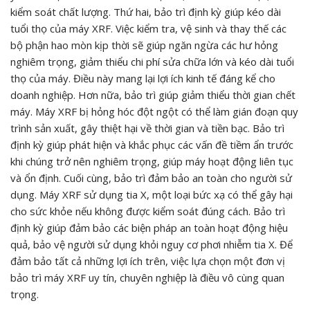
kiểm soát chất lượng. Thứ hai, bảo trì định kỳ giúp kéo dài
tuổi thọ của máy XRF. Việc kiểm tra, vệ sinh và thay thế các
bộ phận hao mòn kịp thời sẽ giúp ngăn ngừa các hư hỏng
nghiêm trọng, giảm thiểu chi phí sửa chữa lớn và kéo dài tuổi
thọ của máy. Điều này mang lại lợi ích kinh tế đáng kể cho
doanh nghiệp. Hơn nữa, bảo trì giúp giảm thiểu thời gian chết
máy. Máy XRF bị hỏng hóc đột ngột có thể làm gián đoạn quy
trình sản xuất, gây thiệt hại về thời gian và tiền bạc. Bảo trì
định kỳ giúp phát hiện và khắc phục các vấn đề tiềm ẩn trước
khi chúng trở nên nghiêm trọng, giúp máy hoạt động liên tục
và ổn định. Cuối cùng, bảo trì đảm bảo an toàn cho người sử
dụng. Máy XRF sử dụng tia X, một loại bức xạ có thể gây hại
cho sức khỏe nếu không được kiểm soát đúng cách. Bảo trì
định kỳ giúp đảm bảo các biện pháp an toàn hoạt động hiệu
quả, bảo vệ người sử dụng khỏi nguy cơ phơi nhiễm tia X. Để
đảm bảo tất cả những lợi ích trên, việc lựa chọn một đơn vị
bảo trì máy XRF uy tín, chuyên nghiệp là điều vô cùng quan
trọng.