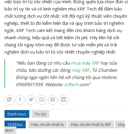
việc bảo trì tủ sốc nhiệt của mình. Đừng quên lựa chọn đơn vị
bảo trì uy tín và có kinh nghiệm như XRF Tech để đảm bảo
chất lượng dịch vụ tốt nhất. Với đội ngũ kỹ thuật viên chuyên
nghiệp, thiết bị đo kiểm hiện đại và quy trình bảo trì nghiêm
ngặt, XRF Tech cam kết mang đến cho khách hàng dịch vụ
nhanh chóng, hiệu quả và tiết kiệm chi phí. Hãy liên hệ với
chúng tôi ngay hôm nay để được tư vấn miễn phí và trải
nghiệm dịch vụ bảo trì tủ sốc nhiệt chuyên nghiệp nhất.
“Nếu bạn đang có nhu cầu
mua máy XRF
hay sửa
chữa, bão dưỡng các dòng
máy XRF
, Tủ Chamber.
Đừng ngại ngần liên hệ với chúng tôi qua Hotline:
0968907399. Website:
xrftech
.com”
Danh mục:
Tin tức
Từ khóa:
Hiệu chuẩn thiết bị
Hiệu chuẩn thiết bị XRF
Máy
XRAY