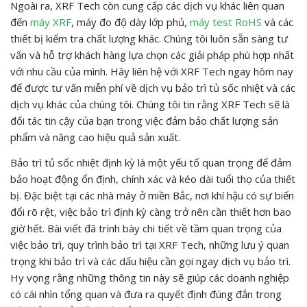
Ngoài ra, XRF Tech còn cung cấp các dịch vụ khác liên quan
đến
máy XRF
, máy đo độ dày lớp phủ,
máy test RoHS
và các
thiết bị kiểm tra chất lượng khác. Chúng tôi luôn sẵn sàng tư
vấn và hỗ trợ khách hàng lựa chọn các giải pháp phù hợp nhất
với nhu cầu của mình. Hãy liên hệ với XRF Tech ngay hôm nay
để được tư vấn miễn phí về dịch vụ bảo trì tủ sốc nhiệt và các
dịch vụ khác của chúng tôi. Chúng tôi tin rằng XRF Tech sẽ là
đối tác tin cậy của bạn trong việc đảm bảo chất lượng sản
phẩm và nâng cao hiệu quả sản xuất.
Bảo trì tủ sốc nhiệt định kỳ là một yếu tố quan trọng để đảm
bảo hoạt động ổn định, chính xác và kéo dài tuổi thọ của thiết
bị. Đặc biệt tại các nhà máy ở miền Bắc, nơi khí hậu có sự biến
đổi rõ rệt, việc bảo trì định kỳ càng trở nên cần thiết hơn bao
giờ hết. Bài viết đã trình bày chi tiết về tầm quan trọng của
việc bảo trì, quy trình bảo trì tại XRF Tech, những lưu ý quan
trọng khi bảo trì và các dấu hiệu cần gọi ngay dịch vụ bảo trì.
Hy vọng rằng những thông tin này sẽ giúp các doanh nghiệp
có cái nhìn tổng quan và đưa ra quyết định đúng đắn trong