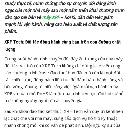
study thực tế, minh chứng cho sự chuyển đổi đáng kinh
ngạc của một nhà máy sau một năm triển khai chương trình
đào tạo bài bản về
máy XRF
– RoHS, dẫn đến việc giảm
mạnh lỗi vận hành, nâng cao hiệu suất và chất lượng sản
phẩm.
XRF Tech: Đối tác đồng hành cùng bạn trên con đường chất
lượng
Trong suốt hành trình chuyển đổi đầy ấn tượng của nhà máy
đối tác, vai trò của XRF Tech không chỉ dừng lại ở việc cung
cấp chương trình `case đào tạo` ban đầu mà còn là một đối
tác chiến lược, đồng hành liên tục để đảm bảo thành công và
bền vững. Chúng tôi hiểu rằng việc `giảm lỗi vận hành` máy
XRF và tuân thủ RoHS là một quá trình liên tục, đòi hỏi sự hỗ
trợ không ngừng nghỉ từ các chuyên gia.
Sau khi khóa đào tạo kết thúc, XRF Tech vẫn duy trì kênh liên
lạc chặt chẽ với nhà máy, cung cấp dịch vụ hỗ trợ kỹ thuật
nhanh chóng mỗi khi có vấn đề phát sinh. Đội ngũ kỹ sư của