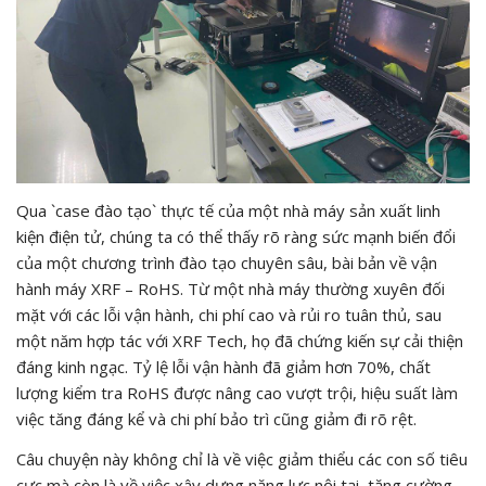
Qua `case đào tạo` thực tế của một nhà máy sản xuất linh
kiện điện tử, chúng ta có thể thấy rõ ràng sức mạnh biến đổi
của một chương trình đào tạo chuyên sâu, bài bản về vận
hành máy XRF – RoHS. Từ một nhà máy thường xuyên đối
mặt với các lỗi vận hành, chi phí cao và rủi ro tuân thủ, sau
một năm hợp tác với XRF Tech, họ đã chứng kiến sự cải thiện
đáng kinh ngạc. Tỷ lệ lỗi vận hành đã giảm hơn 70%, chất
lượng kiểm tra RoHS được nâng cao vượt trội, hiệu suất làm
việc tăng đáng kể và chi phí bảo trì cũng giảm đi rõ rệt.
Câu chuyện này không chỉ là về việc giảm thiểu các con số tiêu
cực mà còn là về việc xây dựng năng lực nội tại, tăng cường