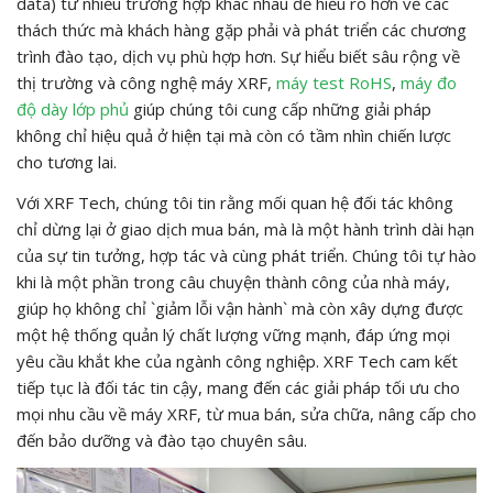
data) từ nhiều trường hợp khác nhau để hiểu rõ hơn về các
thách thức mà khách hàng gặp phải và phát triển các chương
trình đào tạo, dịch vụ phù hợp hơn. Sự hiểu biết sâu rộng về
thị trường và công nghệ máy XRF,
máy test RoHS
,
máy đo
độ dày lớp phủ
giúp chúng tôi cung cấp những giải pháp
không chỉ hiệu quả ở hiện tại mà còn có tầm nhìn chiến lược
cho tương lai.
Với XRF Tech, chúng tôi tin rằng mối quan hệ đối tác không
chỉ dừng lại ở giao dịch mua bán, mà là một hành trình dài hạn
của sự tin tưởng, hợp tác và cùng phát triển. Chúng tôi tự hào
khi là một phần trong câu chuyện thành công của nhà máy,
giúp họ không chỉ `giảm lỗi vận hành` mà còn xây dựng được
một hệ thống quản lý chất lượng vững mạnh, đáp ứng mọi
yêu cầu khắt khe của ngành công nghiệp. XRF Tech cam kết
tiếp tục là đối tác tin cậy, mang đến các giải pháp tối ưu cho
mọi nhu cầu về máy XRF, từ mua bán, sửa chữa, nâng cấp cho
đến bảo dưỡng và đào tạo chuyên sâu.