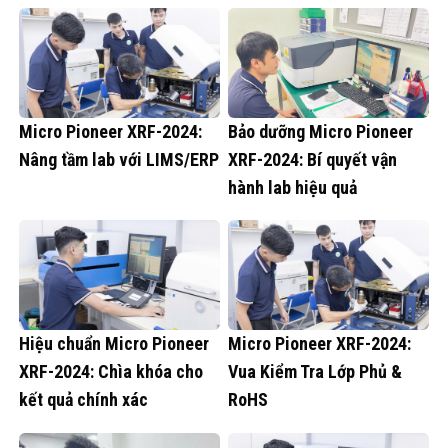
Micro Pioneer XRF-2024:
Bảo dưỡng Micro Pioneer
Nâng tầm lab với LIMS/ERP
XRF-2024: Bí quyết vận
hành lab hiệu quả
Hiệu chuẩn Micro Pioneer
Micro Pioneer XRF-2024:
XRF-2024: Chìa khóa cho
Vua Kiểm Tra Lớp Phủ &
kết quả chính xác
RoHS