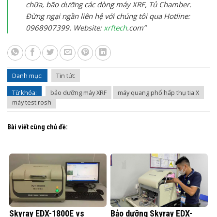
chữa, bão dưỡng các dòng máy XRF, Tủ Chamber.
Đừng ngại ngần liên hệ với chúng tôi qua Hotline:
0968907399. Website:
xrftech
.com”
Danh mục:
Tin tức
Từ khóa:
bảo dưỡng máy XRF
máy quang phổ hấp thụ tia X
máy test rosh
Bài viết cùng chủ đề:
Skyray EDX-1800E vs
Bảo dưỡng Skyray EDX-