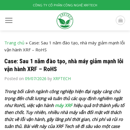
Skip
CÔNG TY CỔ PHẦN CÔNG NGHỆ XRFTECH
to
content
Trang chủ
»
Case: Sau 1 năm đào tạo, nhà máy giảm mạnh lỗi
vận hành XRF – RoHS
Case: Sau 1 năm đào tạo, nhà máy giảm mạnh lỗi
vận hành XRF – RoHS
Posted on
09/07/2026
by
XRFTECH
Trong bối cảnh ngành công nghiệp hiện đại ngày càng chú
trọng đến chất lượng và tuân thủ các quy định nghiêm ngặt
như RoHS, việc vận hành
máy XRF
hiệu quả trở thành yếu tố
then chốt. Tuy nhiên, nhiều nhà máy vẫn đối mặt với thách
thức về lỗi vận hành, gây lãng phí thời gian, chi phí và rủi ro
tuân thủ. Bài viết này của XRF Tech sẽ đi sâu vào một case