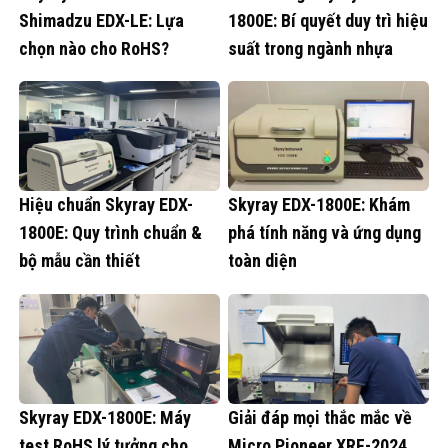
Shimadzu EDX-LE: Lựa
1800E: Bí quyết duy trì hiệu
chọn nào cho RoHS?
suất trong ngành nhựa
Hiệu chuẩn Skyray EDX-
Skyray EDX-1800E: Khám
1800E: Quy trình chuẩn &
phá tính năng và ứng dụng
bộ mẫu cần thiết
toàn diện
Skyray EDX-1800E: Máy
Giải đáp mọi thắc mắc về
test RoHS lý tưởng cho
Micro Pioneer XRF-2024