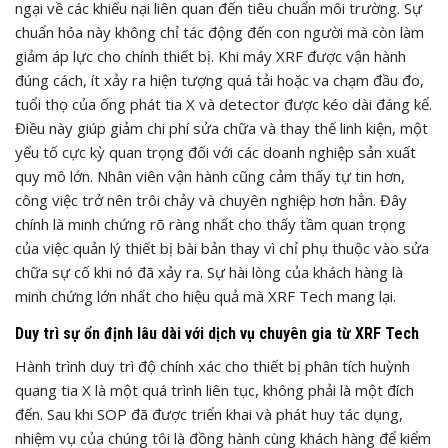
ngại về các khiếu nại liên quan đến tiêu chuẩn môi trường. Sự
chuẩn hóa này không chỉ tác động đến con người mà còn làm
giảm áp lực cho chính thiết bị. Khi máy XRF được vận hành
đúng cách, ít xảy ra hiện tượng quá tải hoặc va chạm đầu đo,
tuổi thọ của ống phát tia X và detector được kéo dài đáng kể.
Điều này giúp giảm chi phí sửa chữa và thay thế linh kiện, một
yếu tố cực kỳ quan trọng đối với các doanh nghiệp sản xuất
quy mô lớn. Nhân viên vận hành cũng cảm thấy tự tin hơn,
công việc trở nên trôi chảy và chuyên nghiệp hơn hẳn. Đây
chính là minh chứng rõ ràng nhất cho thấy tầm quan trọng
của việc quản lý thiết bị bài bản thay vì chỉ phụ thuộc vào sửa
chữa sự cố khi nó đã xảy ra. Sự hài lòng của khách hàng là
minh chứng lớn nhất cho hiệu quả mà XRF Tech mang lại.
Duy trì sự ổn định lâu dài với dịch vụ chuyên gia từ XRF Tech
Hành trình duy trì độ chính xác cho thiết bị phân tích huỳnh
quang tia X là một quá trình liên tục, không phải là một đích
đến. Sau khi SOP đã được triển khai và phát huy tác dụng,
nhiệm vụ của chúng tôi là đồng hành cùng khách hàng để kiểm