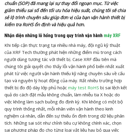
chuẩn (SOP) đã mang lại sự thay đổi ngoạn mục. Từ việc
giảm thiểu sai số đến tối ưu hóa hiệu suất, chúng tôi sẽ chia
sẻ lộ trình chuyên sâu giúp đơn vị của bạn vận hành thiết bị
kiểm tra RoHS ổn định và hiệu quả hơn.
Nhận diện những lỗ hổng trong quy trình vận hành
máy XRF
Khi tiếp cận thực trạng tại nhiều nhà máy, đội ngũ kỹ thuật
của XRF Tech thường phát hiện những điểm mù trong cách
người dùng tương tác với thiết bị. Case XRF đầu tiên mà
chúng tôi giải quyết cho thấy lỗi vận hành phổ biến nhất xuất
phát từ việc người vận hành thiếu kỹ năng chuyên sâu về cấu
tạo và nguyên lý hoạt động của máy. Rất nhiều trường hợp
thiết bị đo độ dày lớp phủ hoặc
máy test RoHS
bị sai lệch kết
quả do cách đặt mẫu không chuẩn, làm nhiễu tia X hoặc do
việc không làm sạch buồng đo định kỳ. Khi không có một bộ
quy trình thống nhất, mỗi nhân viên vận hành theo kinh
nghiệm cá nhân, dẫn đến sự thiếu ổn định trong dữ liệu phân
tích. Những sai sót như chỉnh tiêu cự không chính xác, chọn
sai phương pháp đo cho từng loại vật liệu hay bỏ qua việc