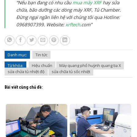
“Nếu bạn đang có nhu cầu
mua máy XRF
hay sửa
chữa, bão dưỡng các dòng máy XRF, Tủ Chamber.
Đừng ngại ngần liên hệ với chúng tôi qua Hotline:
0968907399. Website:
xrftech
.com”
Danh mục:
Tin tức
Từ khóa:
Hiệu chuẩn
Máy quang phổ huỳnh quang tia X
sửa chửa tủ nhiệt độ
sửa chữa tủ sốc nhiệt
Bài viết cùng chủ đề: