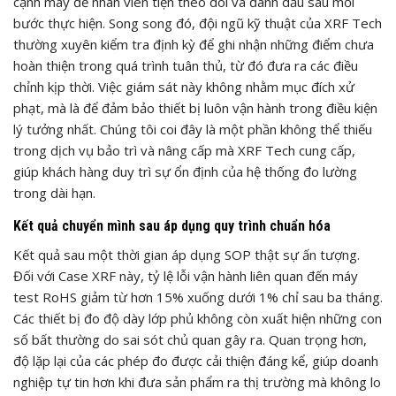
cạnh máy để nhân viên tiện theo dõi và đánh dấu sau mỗi
bước thực hiện. Song song đó, đội ngũ kỹ thuật của XRF Tech
thường xuyên kiểm tra định kỳ để ghi nhận những điểm chưa
hoàn thiện trong quá trình tuân thủ, từ đó đưa ra các điều
chỉnh kịp thời. Việc giám sát này không nhằm mục đích xử
phạt, mà là để đảm bảo thiết bị luôn vận hành trong điều kiện
lý tưởng nhất. Chúng tôi coi đây là một phần không thể thiếu
trong dịch vụ bảo trì và nâng cấp mà XRF Tech cung cấp,
giúp khách hàng duy trì sự ổn định của hệ thống đo lường
trong dài hạn.
Kết quả chuyển mình sau áp dụng quy trình chuẩn hóa
Kết quả sau một thời gian áp dụng SOP thật sự ấn tượng.
Đối với Case XRF này, tỷ lệ lỗi vận hành liên quan đến máy
test RoHS giảm từ hơn 15% xuống dưới 1% chỉ sau ba tháng.
Các thiết bị đo độ dày lớp phủ không còn xuất hiện những con
số bất thường do sai sót chủ quan gây ra. Quan trọng hơn,
độ lặp lại của các phép đo được cải thiện đáng kể, giúp doanh
nghiệp tự tin hơn khi đưa sản phẩm ra thị trường mà không lo