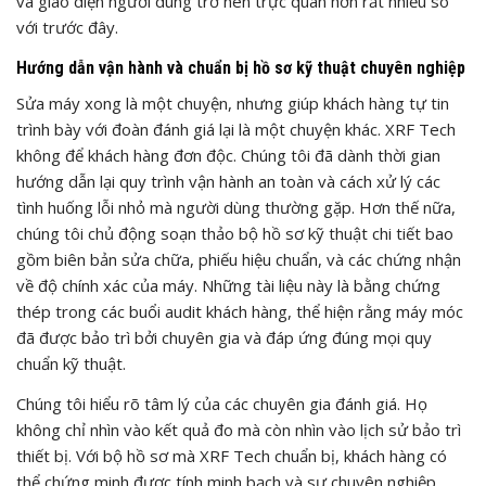
và giao diện người dùng trở nên trực quan hơn rất nhiều so
với trước đây.
Hướng dẫn vận hành và chuẩn bị hồ sơ kỹ thuật chuyên nghiệp
Sửa máy xong là một chuyện, nhưng giúp khách hàng tự tin
trình bày với đoàn đánh giá lại là một chuyện khác. XRF Tech
không để khách hàng đơn độc. Chúng tôi đã dành thời gian
hướng dẫn lại quy trình vận hành an toàn và cách xử lý các
tình huống lỗi nhỏ mà người dùng thường gặp. Hơn thế nữa,
chúng tôi chủ động soạn thảo bộ hồ sơ kỹ thuật chi tiết bao
gồm biên bản sửa chữa, phiếu hiệu chuẩn, và các chứng nhận
về độ chính xác của máy. Những tài liệu này là bằng chứng
thép trong các buổi audit khách hàng, thể hiện rằng máy móc
đã được bảo trì bởi chuyên gia và đáp ứng đúng mọi quy
chuẩn kỹ thuật.
Chúng tôi hiểu rõ tâm lý của các chuyên gia đánh giá. Họ
không chỉ nhìn vào kết quả đo mà còn nhìn vào lịch sử bảo trì
thiết bị. Với bộ hồ sơ mà XRF Tech chuẩn bị, khách hàng có
thể chứng minh được tính minh bạch và sự chuyên nghiệp