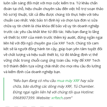
luôn sẵn sàng đối mặt với mọi cuộc kiểm tra. Từ khâu chẩn
đoán tại chỗ, hiệu chuẩn chuyên sâu đến việc hỗ trợ soạn thảo
hồ sơ kỹ thuật, tất cả đều được chúng tôi thực hiện với tiêu
chuẩn cao nhất. Việc bảo trì định kỳ và chọn lựa đơn vị sửa
chữa uy tín chính là chìa khóa để bảo vệ uy tín doanh nghiệp
trước các yêu cầu khắt khe từ đối tác. Nếu bạn đang lo lắng
về thiết bị XRF của mình trước thềm kỳ audit, đừng ngần ngại
liên hệ với đội ngũ chuyên gia của XRF Tech. Chúng tôi cam
kết sẽ là người đồng hành tin cậy, giúp bạn yên tâm tuyệt đối
về chất lượng và hiệu suất thiết bị, từ đó khẳng định vị thế
vững chắc trong chuỗi cung ứng toàn cầu. Hãy để XRF Tech
trở thành điểm tựa vững chãi nhất cho mọi nhu cầu đo lường
và kiểm định của doanh nghiệp bạn.
“Nếu bạn đang có nhu cầu
mua máy XRF
hay sửa
chữa, bão dưỡng các dòng máy XRF, Tủ Chamber.
Đừng ngại ngần liên hệ với chúng tôi qua Hotline:
0968907399. Website:
xrftech
.com”