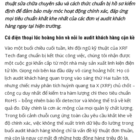
thuật sửa chữa chuyên sâu và cách thức chuẩn bị hồ sơ kiểm
định để đảm bảo máy móc hoạt động chính xác, đáp ứng
mọi tiêu chuẩn khắt khe nhất của các đơn vị audit khách
hàng ngay tại hiện trường.
Cú điện thoại lúc hoàng hôn và nỗi lo audit khách hàng cận kề
Vào một buổi chiều cuối tuần, khi đội ngũ kỹ thuật của XRF
Tech đang chuẩn bị kết thúc công việc, chúng tôi nhận được
một cuộc gọi khẩn cấp từ một nhà máy sản xuất linh kiện điện
tử lớn. Giọng nói bên kia đầu dây vô cùng hoảng hốt: Họ có
lịch audit khách hàng quan trọng vào sáng thứ Hai tuần tới,
nhưng chiếc máy phân tích huỳnh quang tia X (XRF) chủ chốt –
công cụ duy nhất để kiểm tra hàm lượng chì theo tiêu chuẩn
RoHS – bỗng nhiên báo lỗi detector và không thể trả về kết
quả đo. Đây chính là cơn ác mộng của mọi quản lý chất lượng.
Trong bối cảnh chuỗi cung ứng toàn cầu yêu cầu khắt khe về
độ chính xác, việc không thể xuất trình dữ liệu đo lường trong
buổi audit khách hàng không chỉ là vấn đề kỹ thuật đơn thuần,
mà còn là nguy cơ mất đi những hợp đồng hàng triệu đô la.