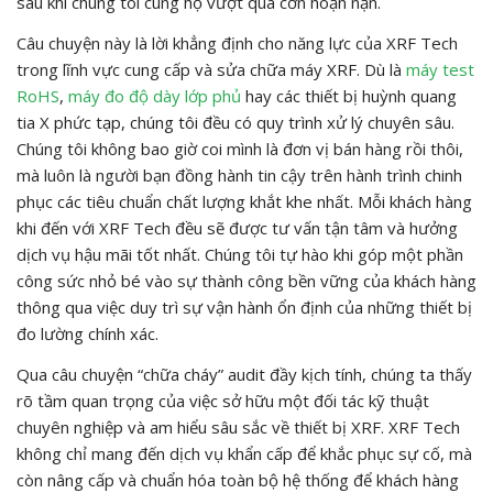
sau khi chúng tôi cùng họ vượt qua cơn hoạn nạn.
Câu chuyện này là lời khẳng định cho năng lực của XRF Tech
trong lĩnh vực cung cấp và sửa chữa máy XRF. Dù là
máy test
RoHS
,
máy đo độ dày lớp phủ
hay các thiết bị huỳnh quang
tia X phức tạp, chúng tôi đều có quy trình xử lý chuyên sâu.
Chúng tôi không bao giờ coi mình là đơn vị bán hàng rồi thôi,
mà luôn là người bạn đồng hành tin cậy trên hành trình chinh
phục các tiêu chuẩn chất lượng khắt khe nhất. Mỗi khách hàng
khi đến với XRF Tech đều sẽ được tư vấn tận tâm và hưởng
dịch vụ hậu mãi tốt nhất. Chúng tôi tự hào khi góp một phần
công sức nhỏ bé vào sự thành công bền vững của khách hàng
thông qua việc duy trì sự vận hành ổn định của những thiết bị
đo lường chính xác.
Qua câu chuyện “chữa cháy” audit đầy kịch tính, chúng ta thấy
rõ tầm quan trọng của việc sở hữu một đối tác kỹ thuật
chuyên nghiệp và am hiểu sâu sắc về thiết bị XRF. XRF Tech
không chỉ mang đến dịch vụ khẩn cấp để khắc phục sự cố, mà
còn nâng cấp và chuẩn hóa toàn bộ hệ thống để khách hàng