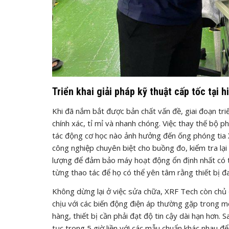
Triển khai giải pháp kỹ thuật cấp tốc tại 
Khi đã nắm bắt được bản chất vấn đề, giai đoạn tri
chính xác, tỉ mỉ và nhanh chóng. Việc thay thế bộ 
tác động cơ học nào ảnh hưởng đến ống phóng tia X
công nghiệp chuyên biệt cho buồng đo, kiểm tra lại 
lượng để đảm bảo máy hoạt động ổn định nhất có thể
từng thao tác để họ có thể yên tâm rằng thiết bị đ
Không dừng lại ở việc sửa chữa, XRF Tech còn chủ
chịu với các biến động điện áp thường gặp trong mô
hàng, thiết bị cần phải đạt độ tin cậy dài hạn hơn. S
tục trong 5 giờ liền với các mẫu chuẩn khác nhau 