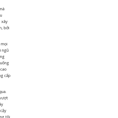
 mà
âu
n xây
h, bởi
, mọi
i ngũ
ảng
huống
 cao
ng cấp
qua.
 vượt
áy
 cậy
ng tôi