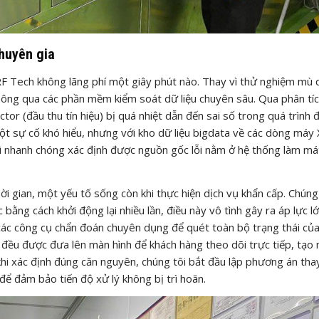
huyên gia
RF Tech không lãng phí một giây phút nào. Thay vì thử nghiệm mù 
thông qua các phần mềm kiểm soát dữ liệu chuyên sâu. Qua phân tíc
tor (đầu thu tín hiệu) bị quá nhiệt dẫn đến sai số trong quá trình 
ột sự cố khó hiểu, nhưng với kho dữ liệu bigdata về các dòng máy
ôi nhanh chóng xác định được nguồn gốc lỗi nằm ở hệ thống làm má
hời gian, một yếu tố sống còn khi thực hiện dịch vụ khẩn cấp. Chúng
ằng cách khởi động lại nhiều lần, điều này vô tình gây ra áp lực l
các công cụ chẩn đoán chuyên dụng để quét toàn bộ trạng thái củ
t đều được đưa lên màn hình để khách hàng theo dõi trực tiếp, tạo
 khi xác định đúng căn nguyên, chúng tôi bắt đầu lập phương án tha
để đảm bảo tiến độ xử lý không bị trì hoãn.