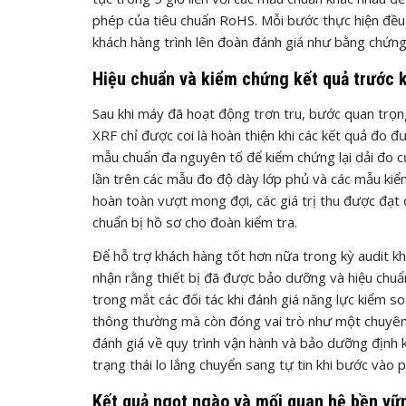
phép của tiêu chuẩn RoHS. Mỗi bước thực hiện đều đ
khách hàng trình lên đoàn đánh giá như bằng chứng v
Hiệu chuẩn và kiểm chứng kết quả trước k
Sau khi máy đã hoạt động trơn tru, bước quan trọng
XRF chỉ được coi là hoàn thiện khi các kết quả đo
mẫu chuẩn đa nguyên tố để kiểm chứng lại dải đo củ
lần trên các mẫu đo độ dày lớp phủ và các mẫu kiểm
hoàn toàn vượt mong đợi, các giá trị thu được đạt đ
chuẩn bị hồ sơ cho đoàn kiểm tra.
Để hỗ trợ khách hàng tốt hơn nữa trong kỳ audit kh
nhận rằng thiết bị đã được bảo dưỡng và hiệu chuẩ
trong mắt các đối tác khi đánh giá năng lực kiểm s
thông thường mà còn đóng vai trò như một chuyên g
đánh giá về quy trình vận hành và bảo dưỡng định 
trạng thái lo lắng chuyển sang tự tin khi bước vào 
Kết quả ngọt ngào và mối quan hệ bền vữ