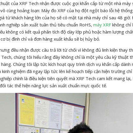
 thuật của XRF Tech nhận được cuộc gọi khẩn cấp từ một nhà máy 
ây vô cùng hoảng loạn: Máy đo XRF của họ đột ngột báo lỗi hệ thống
iá từ khách hàng lớn của họ sẽ có mặt tại nhà máy chỉ sau 48 giờ. 
oanh nghiệp sản xuất tuân thủ tiêu chuẩn RoHS,
máy XRF
không chỉ l
. Nếu không có kết quả phân tích độ dày lớp phủ hoặc hàm lượng chấ
cơ bị đình chỉ và đơn hàng xuất khẩu sẽ bị hủy bỏ.
hưng đều nhận được câu trả lời từ chối vì không đủ linh kiện thay t
F Tech, chúng tôi hiểu rằng đây không chỉ là một yêu cầu kỹ thuật 
hàng. Chúng tôi lập tức kích hoạt quy trình dịch vụ khẩn cấp dành 
 kinh nghiệm đã ngay lập tức lên kế hoạch tiếp cận hiện trường chỉ
 nghiệp chính là điều kiện tiên quyết mà XRF Tech cam kết mang lại, 
 đối tác thể hiện năng lực sản xuất chuẩn mực quốc tế.