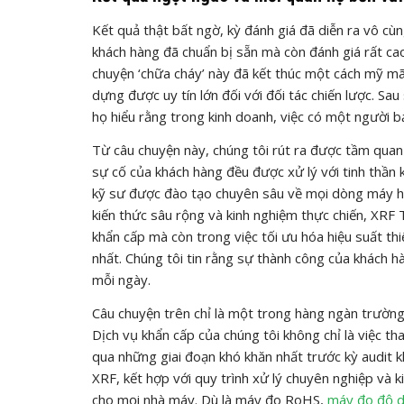
Kết quả thật bất ngờ, kỳ đánh giá đã diễn ra vô cù
khách hàng đã chuẩn bị sẵn mà còn đánh giá rất cao
chuyện ‘chữa cháy’ này đã kết thúc một cách mỹ 
dựng được uy tín lớn đối với đối tác chiến lược. Sa
họ hiểu rằng trong kinh doanh, việc có một người bạ
Từ câu chuyện này, chúng tôi rút ra được tầm quan 
sự cố của khách hàng đều được xử lý với tinh thần 
kỹ sư được đào tạo chuyên sâu về mọi dòng máy huỳ
kiến thức sâu rộng và kinh nghiệm thực chiến, XRF
khẩn cấp mà còn trong việc tối ưu hóa hiệu suất th
nhất. Chúng tôi tin rằng sự thành công của khách h
mỗi ngày.
Câu chuyện trên chỉ là một trong hàng ngàn trườn
Dịch vụ khẩn cấp của chúng tôi không chỉ là việc th
qua những giai đoạn khó khăn nhất trước kỳ audit 
XRF, kết hợp với quy trình xử lý chuyên nghiệp và 
cho mọi nhà máy. Dù là máy đo RoHS,
máy đo độ d