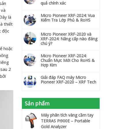
sản
quả chính xác
 và
Micro Pioneer XRF-2024: Vua
Đây là
Kiểm Tra Lớp Phủ & RoHS
à thiết
t độc
Micro Pioneer XRF-2020 và
XRF-2024: Nâng cấp nào đáng
chú ý?
hế hoặc
thông
Micro Pioneer XRF-2024:
Chuẩn Mực Mới Cho RoHS &
riêng
Hợp Kim
 sau 2
bởi
Giải đáp FAQ máy Micro
Pioneer XRF-2020 – XRF Tech
Sản phẩm
Máy phân tích vàng cầm tay
TERRAS Pi900E – Portable
Gold Analyzer