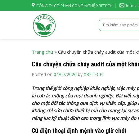
Skip
CÔNG TY CỔ PHẦN CÔNG NGHỆ XRFTECH
info.x
to
content
Tìm
kiếm:
Trang chủ
»
Câu chuyện chữa cháy audit của một kh
Câu chuyện chữa cháy audit của một khác
Posted on
04/07/2026
by
XRFTECH
Trong thế giới công nghiệp khắc nghiệt, việc máy 
là cơn ác mộng của mọi doanh nghiệp. Bài viết này
cho một đối tác thông qua dịch vụ khẩn cấp, giúp
không chỉ sửa chữa thiết bị mà còn mang lại sự a
năng lực kỹ thuật đỉnh cao trong lĩnh vực máy đo
Cú điện thoại định mệnh vào giờ chót