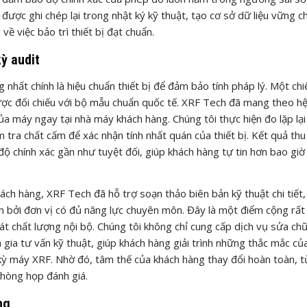
ược ghi chép lại trong nhật ký kỹ thuật, tạo cơ sở dữ liệu vững c
ề việc bảo trì thiết bị đạt chuẩn.
ỳ audit
 nhất chính là hiệu chuẩn thiết bị để đảm bảo tính pháp lý. Một ch
 được đối chiếu với bộ mẫu chuẩn quốc tế. XRF Tech đã mang theo h
a máy ngay tại nhà máy khách hàng. Chúng tôi thực hiện đo lặp lại
 tra chất cấm để xác nhận tính nhất quán của thiết bị. Kết quả th
ộ chính xác gần như tuyệt đối, giúp khách hàng tự tin hơn bao giờ 
ách hàng, XRF Tech đã hỗ trợ soạn thảo biên bản kỹ thuật chi tiết,
n bởi đơn vị có đủ năng lực chuyên môn. Đây là một điểm cộng rất
oát chất lượng nội bộ. Chúng tôi không chỉ cung cấp dịch vụ sửa ch
ia tư vấn kỹ thuật, giúp khách hàng giải trình những thắc mắc củ
kỳ máy XRF. Nhờ đó, tâm thế của khách hàng thay đổi hoàn toàn, t
phòng họp đánh giá.
ng