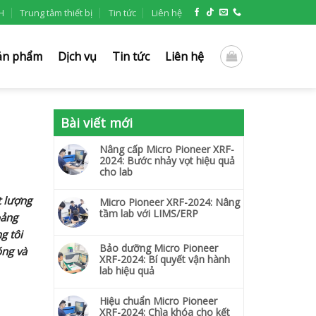
H
Trung tâm thiết bị
Tin tức
Liên hệ
ản phẩm
Dịch vụ
Tin tức
Liên hệ
Bài viết mới
Nâng cấp Micro Pioneer XRF-
2024: Bước nhảy vọt hiệu quả
cho lab
t lượng
Micro Pioneer XRF-2024: Nâng
tầm lab với LIMS/ERP
oảng
g tôi
Bảo dưỡng Micro Pioneer
óng và
XRF-2024: Bí quyết vận hành
lab hiệu quả
Hiệu chuẩn Micro Pioneer
XRF-2024: Chìa khóa cho kết