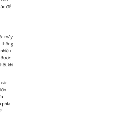
hắc để
iếc máy
ệ thống
 nhiều
u được
hết khi
 xác
 lớn
ữa
a phía
ừ