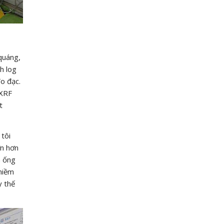
quáng,
h log
đo đạc.
 XRF
t
 tôi
ớn hơn
a ống
 niềm
y thế