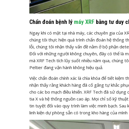
Chẩn đoán bệnh lý
máy XRF
bằng tư duy c
Ngay khi có mặt tại nhà máy, các chuyên gia của X
chúng tôi thực hiện quá trình chẩn đoán hệ thống 
lỗi, chúng tôi nhận thấy vấn đề nằm ở bộ phận detec
Đối với những người không chuyên, đây có thể là m
mà XRF Tech tích lũy suốt nhiều năm qua, chúng t
Peltier đang vận hành không hiệu quả.
Việc chẩn đoán chính xác là chìa khóa để tiết kiệm t
nhận thấy rằng khách hàng đã cố gắng tự khắc phục b
cho các bo mạch điều khiển. XRF Tech đã sử dụng 
tia X và hệ thống nguồn cao áp. Mọi chỉ số kỹ thuậ
tin tuyệt đối vào quy trình làm việc minh bạch. Sau
linh kiện dự phòng sẵn có trong kho hàng của mình 