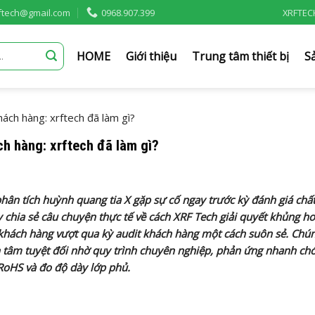
rftech@gmail.com
0968.907.399
XRFTEC
HOME
Giới thiệu
Trung tâm thiết bị
S
ách hàng: xrftech đã làm gì?
h hàng: xrftech đã làm gì?
phân tích huỳnh quang tia X gặp sự cố ngay trước kỳ đánh giá chấ
 chia sẻ câu chuyện thực tế về cách XRF Tech giải quyết khủng h
 khách hàng vượt qua kỳ audit khách hàng một cách suôn sẻ. Chún
n tâm tuyệt đối nhờ quy trình chuyên nghiệp, phản ứng nhanh ch
 RoHS và đo độ dày lớp phủ.