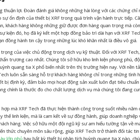
ng thuận lợi. Đoàn đánh giá không những hài lòng với các chứng chỉ
 sự ổn định của thiết bị XRF trong quá trình vận hành trực tiếp. C
mãn, khách hàng không những giữ được đơn hàng quan trọng mà cò
u sự kiện đó, họ đã ký kết một hợp đồng bảo trì dài hạn với XRF Tec
n đồng hành tin cậy trong những lúc khó khăn nhất là điều vô giá.
trọng của việc chủ động trong dịch vụ kỹ thuật. Đối với XRF Tech
khẩn trương cao nhất. Chúng tôi sở hữu kho linh kiện phong phú, độ
nh quang tia X phổ biến nhất trên thị trường hiện nay. Với nền t
 Tech luôn sẵn sàng hỗ trợ khách hàng không chỉ trong những tình 
iết bị định kỳ, đảm bảo mọi hoạt động sản xuất luôn đạt tiêu chuẩn
àng chính là thước đo cho chất lượng dịch vụ mà chúng tôi đang cu
g hợp mà XRF Tech đã thực hiện thành công trong suốt nhiều năm 
ay thế linh kiện, mà là cam kết về sự đồng hành, giúp doanh nghiệp
khách hàng. Việc sở hữu một đội ngũ kỹ sư am hiểu tường tận về m
kiến thức chuyên môn sâu rộng, giúp XRF Tech trở thành đối tác tin
ày lớp phủ
hay bất kỳ thiết bị phân tích huỳnh quang tia X nào, chú