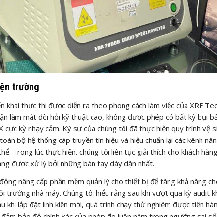
hiện trường
ển khai thực thi được diễn ra theo phong cách làm việc của XRF Tec
phận làm mát đòi hỏi kỹ thuật cao, không được phép có bất kỳ bụi b
 cực kỳ nhạy cảm. Kỹ sư của chúng tôi đã thực hiện quy trình vệ s
toàn bộ hệ thống cáp truyền tín hiệu và hiệu chuẩn lại các kênh nă
. Trong lúc thực hiện, chúng tôi liên tục giải thích cho khách hàn
ang được xử lý bởi những bàn tay dày dặn nhất.
 động nâng cấp phần mềm quản lý cho thiết bị để tăng khả năng c
i trường nhà máy. Chúng tôi hiểu rằng sau khi vượt qua kỳ audit k
au khi lắp đặt linh kiện mới, quá trình chạy thử nghiệm được tiến hàn
để đảm bảo độ chính xác của phép đo luôn nằm trong ngưỡng sai số