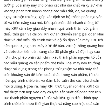
tưởng. Loại máy này cho phép các nhà địa chất và kỹ sư khai
khoáng phân tích nhanh chóng các mẫu đất, đá, và quặng
ngay tại hiện trường, giúp xác định sơ bộ thành phần nguyên
tố và tiềm năng của mỏ. Kết quả phân tích nhanh chóng từ
máy XRF cầm tay giúp đẩy nhanh quá trình thăm dò, giảm
thiểu thời gian và chi phí. Khi dự án chuyển sang giai đoạn khai
thác và chế biến, độ chính xác và độ ổn định của máy XRF trở
nên quan trọng hơn. Máy XRF để bàn, với hệ thống quang học
và detector tiên tiến, cung cấp độ phân giải và độ nhạy cao
hơn, cho phép phân tích chính xác thành phần nguyên tố của
các mẫu quặng và sản phẩm chế biến. Loại máy này thường
được sử dụng trong các phòng thí nghiệm và nhà máy chế
biến khoáng sản để kiểm soát chất lượng sản phẩm, tối ưu
hóa quy trình chế biến, và đảm bảo tuân thủ các tiêu chuẩn
môi trường. Ngoài ra, máy XRF trực tuyến (on-line XRF) có
thể được tích hợp vào dây chuyền sản xuất để phân tích liên
tục thành phần nguyên tố của vật liệu, giúp điều chỉnh quy
trình chế biến theo thời gian thực và nâng cao hiệu quả sản