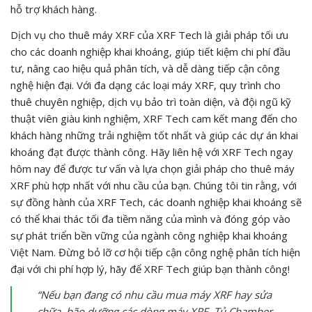
hỗ trợ khách hàng.
Dịch vụ cho thuê máy XRF của XRF Tech là giải pháp tối ưu
cho các doanh nghiệp khai khoáng, giúp tiết kiệm chi phí đầu
tư, nâng cao hiệu quả phân tích, và dễ dàng tiếp cận công
nghệ hiện đại. Với đa dạng các loại máy XRF, quy trình cho
thuê chuyên nghiệp, dịch vụ bảo trì toàn diện, và đội ngũ kỹ
thuật viên giàu kinh nghiệm, XRF Tech cam kết mang đến cho
khách hàng những trải nghiệm tốt nhất và giúp các dự án khai
khoáng đạt được thành công. Hãy liên hệ với XRF Tech ngay
hôm nay để được tư vấn và lựa chọn giải pháp cho thuê máy
XRF phù hợp nhất với nhu cầu của bạn. Chúng tôi tin rằng, với
sự đồng hành của XRF Tech, các doanh nghiệp khai khoáng sẽ
có thể khai thác tối đa tiềm năng của mình và đóng góp vào
sự phát triển bền vững của ngành công nghiệp khai khoáng
Việt Nam. Đừng bỏ lỡ cơ hội tiếp cận công nghệ phân tích hiện
đại với chi phí hợp lý, hãy để XRF Tech giúp bạn thành công!
“Nếu bạn đang có nhu cầu mua máy XRF hay sửa
chữa, bão dưỡng các dòng máy XRF, Tủ Chamber.