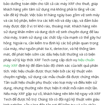
bảo dưỡng toàn diện cho tất cả các máy XRF cho thuê, giúp
khách hàng yên tâm sử dụng mà không phải lo lắng về các
vấn đề kỹ thuật. Việc bảo trì hàng ngày bao gồm vệ sinh máy
và các bộ phận, kiểm tra các kết nối và dây cáp, và đảm bảo
máy được đặt ở vị trí khô ráo, thoáng mát. Khách hàng nên
sử dụng khăn mềm và dung dịch vệ sinh chuyên dụng để lau
chùi máy, tránh sử dụng các chất tẩy rửa mạnh có thể gây hư
hỏng. Ngoài ra, cần kiểm tra định kỳ các bộ phận quan trọng
của máy, như nguồn phát tia X, detector, và hệ thống làm
mát, để phát hiện sớm các dấu hiệu bất thường và có biện
pháp xử lý kịp thời. XRF Tech cung cấp dịch vụ
hiệu chuẩn
máy XRF
định kỳ để đảm bảo độ chính xác của kết quả phân
tích. Việc hiệu chuẩn được thực hiện bởi các kỹ thuật viên
chuyên nghiệp, sử dụng các mẫu chuẩn đã được chứng nhận.
Tần suất hiệu chuẩn phụ thuộc vào loại máy và điều kiện sử
dụng, nhưng thường nên thực hiện ít nhất mỗi năm một lần.
Nếu máy XRF gặp sự cố, khách hàng nên liên hệ ngay với XRF
Tech để được hỗ trợ. Chúng tôi có đội ngũ kỹ thuật viên giàu
kinh nghiệm, sẵn sàng đến tận nơi để kiểm tra và sửa chữa