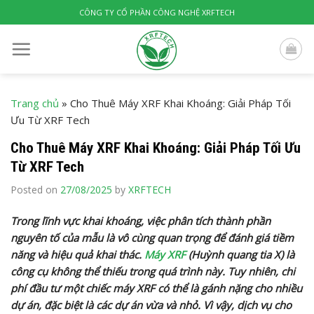
Skip
CÔNG TY CỔ PHẦN CÔNG NGHỆ XRFTECH
to
content
Trang chủ
»
Cho Thuê Máy XRF Khai Khoáng: Giải Pháp Tối
Ưu Từ XRF Tech
Cho Thuê Máy XRF Khai Khoáng: Giải Pháp Tối Ưu
Từ XRF Tech
Posted on
27/08/2025
by
XRFTECH
Trong lĩnh vực khai khoáng, việc phân tích thành phần
nguyên tố của mẫu là vô cùng quan trọng để đánh giá tiềm
năng và hiệu quả khai thác.
Máy XRF
(Huỳnh quang tia X) là
công cụ không thể thiếu trong quá trình này. Tuy nhiên, chi
phí đầu tư một chiếc máy XRF có thể là gánh nặng cho nhiều
dự án, đặc biệt là các dự án vừa và nhỏ. Vì vậy, dịch vụ cho