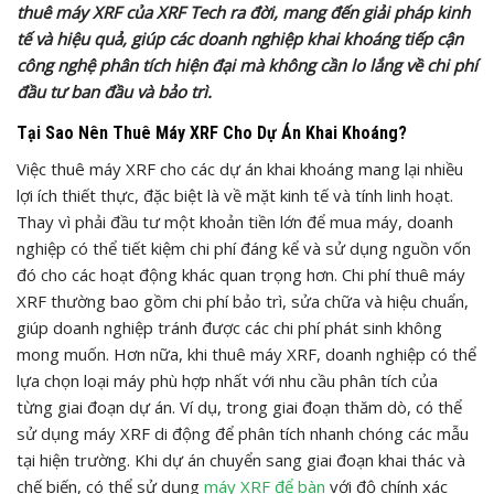
thuê máy XRF của XRF Tech ra đời, mang đến giải pháp kinh
tế và hiệu quả, giúp các doanh nghiệp khai khoáng tiếp cận
công nghệ phân tích hiện đại mà không cần lo lắng về chi phí
đầu tư ban đầu và bảo trì.
Tại Sao Nên Thuê Máy XRF Cho Dự Án Khai Khoáng?
Việc thuê máy XRF cho các dự án khai khoáng mang lại nhiều
lợi ích thiết thực, đặc biệt là về mặt kinh tế và tính linh hoạt.
Thay vì phải đầu tư một khoản tiền lớn để mua máy, doanh
nghiệp có thể tiết kiệm chi phí đáng kể và sử dụng nguồn vốn
đó cho các hoạt động khác quan trọng hơn. Chi phí thuê máy
XRF thường bao gồm chi phí bảo trì, sửa chữa và hiệu chuẩn,
giúp doanh nghiệp tránh được các chi phí phát sinh không
mong muốn. Hơn nữa, khi thuê máy XRF, doanh nghiệp có thể
lựa chọn loại máy phù hợp nhất với nhu cầu phân tích của
từng giai đoạn dự án. Ví dụ, trong giai đoạn thăm dò, có thể
sử dụng máy XRF di động để phân tích nhanh chóng các mẫu
tại hiện trường. Khi dự án chuyển sang giai đoạn khai thác và
chế biến, có thể sử dụng
máy XRF để bàn
với độ chính xác