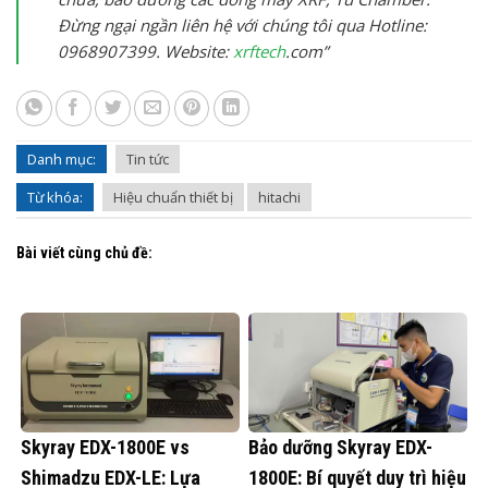
Đừng ngại ngần liên hệ với chúng tôi qua Hotline:
0968907399. Website:
xrftech
.com”
Danh mục:
Tin tức
Từ khóa:
Hiệu chuẩn thiết bị
hitachi
Bài viết cùng chủ đề:
Skyray EDX-1800E vs
Bảo dưỡng Skyray EDX-
Shimadzu EDX-LE: Lựa
1800E: Bí quyết duy trì hiệu