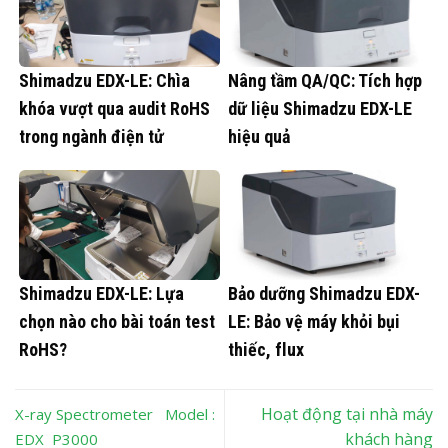
Shimadzu EDX-LE: Chìa
Nâng tầm QA/QC: Tích hợp
khóa vượt qua audit RoHS
dữ liệu Shimadzu EDX-LE
trong ngành điện tử
hiệu quả
Shimadzu EDX-LE: Lựa
Bảo dưỡng Shimadzu EDX-
chọn nào cho bài toán test
LE: Bảo vệ máy khỏi bụi
RoHS?
thiếc, flux
Hoạt động tại nhà máy
X-ray Spectrometer Model :
khách hàng
EDX P3000