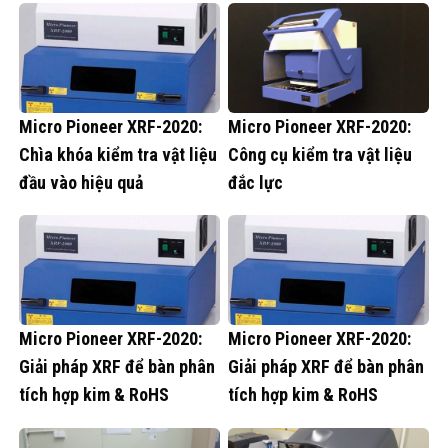
Micro Pioneer XRF-2020:
Micro Pioneer XRF-2020:
Chìa khóa kiểm tra vật liệu
Công cụ kiểm tra vật liệu
đầu vào hiệu quả
đắc lực
Micro Pioneer XRF-2020:
Micro Pioneer XRF-2020:
Giải pháp XRF để bàn phân
Giải pháp XRF để bàn phân
tích hợp kim & RoHS
tích hợp kim & RoHS