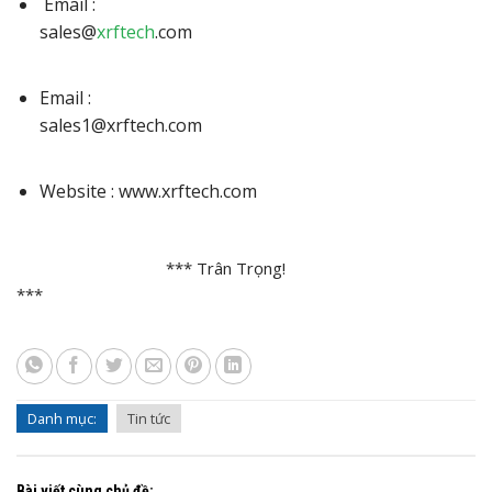
Email :
sales@
xrftech
.co
Email :
sales1@xrftech.
Website : www.xrftech.com
*** Trân Trọng!
***
Danh mục:
Tin tức
Bài viết cùng chủ đề: