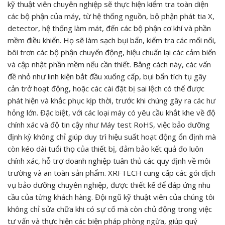
kỹ thuật viên chuyên nghiệp sẽ thực hiện kiểm tra toàn diện
các bộ phận của máy, từ hệ thống nguồn, bộ phận phát tia X,
detector, hệ thống làm mát, đến các bộ phận cơ khí và phần
mềm điều khiển. Họ sẽ làm sạch bụi bẩn, kiểm tra các mối nối,
bôi trơn các bộ phận chuyển động, hiệu chuẩn lại các cảm biến
và cập nhật phần mềm nếu cần thiết. Bằng cách này, các vấn
đề nhỏ như linh kiện bắt đầu xuống cấp, bụi bẩn tích tụ gây
cản trở hoạt động, hoặc các cài đặt bị sai lệch có thể được
phát hiện và khắc phục kịp thời, trước khi chúng gây ra các hư
hỏng lớn. Đặc biệt, với các loại máy có yêu cầu khắt khe về độ
chính xác và độ tin cậy như Máy test RoHS, việc bảo dưỡng
định kỳ không chỉ giúp duy trì hiệu suất hoạt động ổn định mà
còn kéo dài tuổi thọ của thiết bị, đảm bảo kết quả đo luôn
chính xác, hỗ trợ doanh nghiệp tuân thủ các quy định về môi
trường và an toàn sản phẩm. XRFTECH cung cấp các gói dịch
vụ bảo dưỡng chuyên nghiệp, được thiết kế để đáp ứng nhu
cầu của từng khách hàng. Đội ngũ kỹ thuật viên của chúng tôi
không chỉ sửa chữa khi có sự cố mà còn chủ động trong việc
tư vấn và thực hiện các biện pháp phòng ngừa, giúp quý