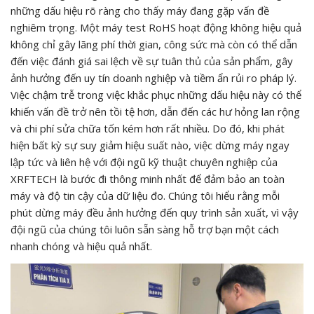
những dấu hiệu rõ ràng cho thấy máy đang gặp vấn đề
nghiêm trọng. Một máy test RoHS hoạt động không hiệu quả
không chỉ gây lãng phí thời gian, công sức mà còn có thể dẫn
đến việc đánh giá sai lệch về sự tuân thủ của sản phẩm, gây
ảnh hưởng đến uy tín doanh nghiệp và tiềm ẩn rủi ro pháp lý.
Việc chậm trễ trong việc khắc phục những dấu hiệu này có thể
khiến vấn đề trở nên tồi tệ hơn, dẫn đến các hư hỏng lan rộng
và chi phí sửa chữa tốn kém hơn rất nhiều. Do đó, khi phát
hiện bất kỳ sự suy giảm hiệu suất nào, việc dừng máy ngay
lập tức và liên hệ với đội ngũ kỹ thuật chuyên nghiệp của
XRFTECH là bước đi thông minh nhất để đảm bảo an toàn
máy và độ tin cậy của dữ liệu đo. Chúng tôi hiểu rằng mỗi
phút dừng máy đều ảnh hưởng đến quy trình sản xuất, vì vậy
đội ngũ của chúng tôi luôn sẵn sàng hỗ trợ bạn một cách
nhanh chóng và hiệu quả nhất.