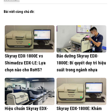
Bài viết cùng chủ đề:
Skyray EDX-1800E vs
Bảo dưỡng Skyray EDX-
Shimadzu EDX-LE: Lựa
1800E: Bí quyết duy trì hiệu
chọn nào cho RoHS?
suất trong ngành nhựa
Hiệu chuẩn Skyray EDX-
Skyray EDX-1800E: Khám