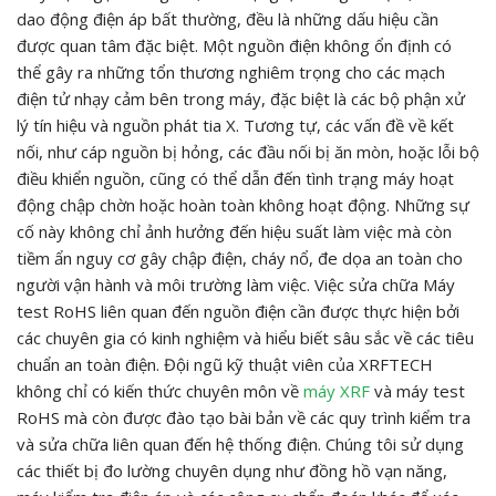
dao động điện áp bất thường, đều là những dấu hiệu cần
được quan tâm đặc biệt. Một nguồn điện không ổn định có
thể gây ra những tổn thương nghiêm trọng cho các mạch
điện tử nhạy cảm bên trong máy, đặc biệt là các bộ phận xử
lý tín hiệu và nguồn phát tia X. Tương tự, các vấn đề về kết
nối, như cáp nguồn bị hỏng, các đầu nối bị ăn mòn, hoặc lỗi bộ
điều khiển nguồn, cũng có thể dẫn đến tình trạng máy hoạt
động chập chờn hoặc hoàn toàn không hoạt động. Những sự
cố này không chỉ ảnh hưởng đến hiệu suất làm việc mà còn
tiềm ẩn nguy cơ gây chập điện, cháy nổ, đe dọa an toàn cho
người vận hành và môi trường làm việc. Việc sửa chữa Máy
test RoHS liên quan đến nguồn điện cần được thực hiện bởi
các chuyên gia có kinh nghiệm và hiểu biết sâu sắc về các tiêu
chuẩn an toàn điện. Đội ngũ kỹ thuật viên của XRFTECH
không chỉ có kiến thức chuyên môn về
máy XRF
và máy test
RoHS mà còn được đào tạo bài bản về các quy trình kiểm tra
và sửa chữa liên quan đến hệ thống điện. Chúng tôi sử dụng
các thiết bị đo lường chuyên dụng như đồng hồ vạn năng,