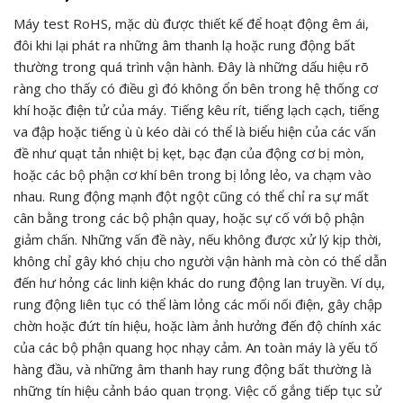
Máy test RoHS, mặc dù được thiết kế để hoạt động êm ái,
đôi khi lại phát ra những âm thanh lạ hoặc rung động bất
thường trong quá trình vận hành. Đây là những dấu hiệu rõ
ràng cho thấy có điều gì đó không ổn bên trong hệ thống cơ
khí hoặc điện tử của máy. Tiếng kêu rít, tiếng lạch cạch, tiếng
va đập hoặc tiếng ù ù kéo dài có thể là biểu hiện của các vấn
đề như quạt tản nhiệt bị kẹt, bạc đạn của động cơ bị mòn,
hoặc các bộ phận cơ khí bên trong bị lỏng lẻo, va chạm vào
nhau. Rung động mạnh đột ngột cũng có thể chỉ ra sự mất
cân bằng trong các bộ phận quay, hoặc sự cố với bộ phận
giảm chấn. Những vấn đề này, nếu không được xử lý kịp thời,
không chỉ gây khó chịu cho người vận hành mà còn có thể dẫn
đến hư hỏng các linh kiện khác do rung động lan truyền. Ví dụ,
rung động liên tục có thể làm lỏng các mối nối điện, gây chập
chờn hoặc đứt tín hiệu, hoặc làm ảnh hưởng đến độ chính xác
của các bộ phận quang học nhạy cảm. An toàn máy là yếu tố
hàng đầu, và những âm thanh hay rung động bất thường là
những tín hiệu cảnh báo quan trọng. Việc cố gắng tiếp tục sử