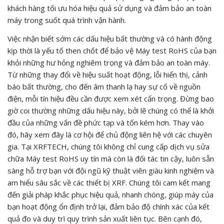
khách hàng tối ưu hóa hiệu quả sử dụng và đảm bảo an toàn
máy trong suốt quá trình vận hành.
Việc nhận biết sớm các dấu hiệu bất thường và có hành động
kịp thời là yếu tố then chốt để bảo vệ Máy test RoHS của bạn
khỏi những hư hỏng nghiêm trọng và đảm bảo an toàn máy.
Từ những thay đổi về hiệu suất hoạt động, lỗi hiển thị, cảnh
báo bất thường, cho đến âm thanh lạ hay sự cố về nguồn
điện, mỗi tín hiệu đều cần được xem xét cẩn trọng. Đừng bao
giờ coi thường những dấu hiệu này, bởi lẽ chúng có thể là khởi
đầu của những vấn đề phức tạp và tốn kém hơn. Thay vào
đó, hãy xem đây là cơ hội để chủ động liên hệ với các chuyên
gia. Tại XRFTECH, chúng tôi không chỉ cung cấp dịch vụ sửa
chữa Máy test RoHS uy tín mà còn là đối tác tin cậy, luôn sẵn
sàng hỗ trợ bạn với đội ngũ kỹ thuật viên giàu kinh nghiệm và
am hiểu sâu sắc về các thiết bị XRF. Chúng tôi cam kết mang
đến giải pháp khắc phục hiệu quả, nhanh chóng, giúp máy của
bạn hoạt động ổn định trở lại, đảm bảo độ chính xác của kết
quả đo và duy trì quy trình sản xuất liên tục. Bên cạnh đó,