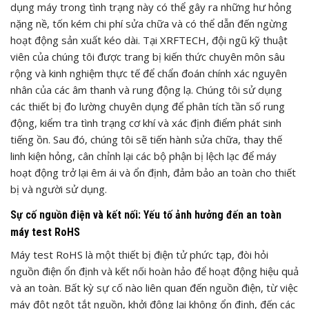
dụng máy trong tình trạng này có thể gây ra những hư hỏng
nặng nề, tốn kém chi phí sửa chữa và có thể dẫn đến ngừng
hoạt động sản xuất kéo dài. Tại XRFTECH, đội ngũ kỹ thuật
viên của chúng tôi được trang bị kiến thức chuyên môn sâu
rộng và kinh nghiệm thực tế để chẩn đoán chính xác nguyên
nhân của các âm thanh và rung động lạ. Chúng tôi sử dụng
các thiết bị đo lường chuyên dụng để phân tích tần số rung
động, kiểm tra tình trạng cơ khí và xác định điểm phát sinh
tiếng ồn. Sau đó, chúng tôi sẽ tiến hành sửa chữa, thay thế
linh kiện hỏng, cân chỉnh lại các bộ phận bị lệch lạc để máy
hoạt động trở lại êm ái và ổn định, đảm bảo an toàn cho thiết
bị và người sử dụng.
Sự cố nguồn điện và kết nối: Yếu tố ảnh hưởng đến an toàn
máy test RoHS
Máy test RoHS là một thiết bị điện tử phức tạp, đòi hỏi
nguồn điện ổn định và kết nối hoàn hảo để hoạt động hiệu quả
và an toàn. Bất kỳ sự cố nào liên quan đến nguồn điện, từ việc
máy đột ngột tắt nguồn, khởi động lại không ổn định, đến các