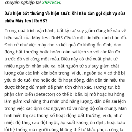
chuyên nghiệp tại
XRFTECH
.
Dấu hiệu bất thường về hiệu suất: Khi nào cần gọi dịch vụ sửa
chữa Máy test RoHS?
Trong quá trình vận hành, bất kỳ sự suy giảm đáng kể nào về
hiệu suất của Máy test RoHS đều là một tín hiệu cảnh báo đỏ.
Đơn cử như việc máy cho ra kết quả đo không ổn định, dao
động bất thường hoặc hoàn toàn sai lệch so với các lần đo
trước đó với cùng một mẫu. Điều này có thể xuất phát từ
nhiều nguyên nhân sâu xa, bắt nguồn từ sự suy giảm chất
lượng của các linh kiện bên trong. Ví dụ, nguồn tia X có thể bị
yếu đi do tuổi thọ hoặc do lỗi hoạt động, dẫn đến tín hiệu thu
được không đủ mạnh để phân tích chính xác. Tương tự, bộ
phận cảm biến (detector) có thể bị bẩn, bị mờ hoặc hư hỏng,
làm giảm khả năng thu nhận phổ năng lượng, dẫn đến sai lệch
trong việc xác định các nguyên tố và nồng độ của chúng. Màn
hình hiển thị các thông số hoạt động bất thường, ví dụ như
nhiệt độ tăng cao đột ngột, áp suất không ổn định, hoặc báo
lỗi hệ thống mà người dùng không thể tự khắc phục, cũng là