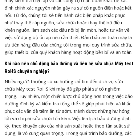
máy kiểm tra điện áp và các công cụ chẩn đoán khác để xác
định chính xác nguyên nhân gây ra sự cố nguồn điện hoặc kết
nối. Từ đó, chúng tôi sẽ tiến hành các biện pháp khắc phục
như thay thế cáp nguồn, sửa chữa hoặc thay thế bộ điều
khiển nguồn, làm sạch các đầu nối bị ăn mòn, hoặc tư vấn về
việc sử dụng bộ ổn áp nếu cần thiết. Đảm bảo an toàn máy là
ưu tiên hàng đầu của chúng tôi trong mọi quy trình sửa chữa,
giúp thiết bị của quý khách hàng hoạt động bền bỉ và an toàn.
Khi nào nên chủ động bảo dưỡng và liên hệ sửa chữa Máy test
RoHS chuyên nghiệp?
Nhiều người thường có xu hướng chỉ tìm đến dịch vụ sửa
chữa Máy test RoHS khi máy đã gặp phải sự cố nghiêm
trọng. Tuy nhiên, một chiến lược chủ động hơn trong việc bảo
dưỡng định kỳ và kiểm tra tổng thể sẽ giúp phát hiện và khắc
phục các vấn đề tiềm ẩn từ sớm, tránh được những hư hỏng
lớn và chi phí sửa chữa tốn kém. Việc lên lịch bảo dưỡng định
kỳ, theo khuyến cáo của nhà sản xuất hoặc theo tần suất sử
dụng, là vô cùng quan trọng. Trong quá trình bảo dưỡng, các