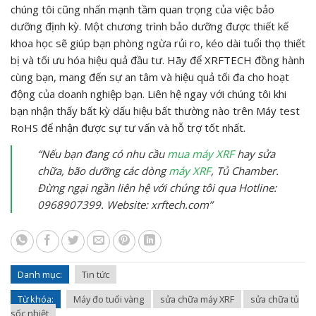
chúng tôi cũng nhấn mạnh tầm quan trọng của việc bảo
dưỡng định kỳ. Một chương trình bảo dưỡng được thiết kế
khoa học sẽ giúp bạn phòng ngừa rủi ro, kéo dài tuổi thọ thiết
bị và tối ưu hóa hiệu quả đầu tư. Hãy để XRFTECH đồng hành
cùng bạn, mang đến sự an tâm và hiệu quả tối đa cho hoạt
động của doanh nghiệp bạn. Liên hệ ngay với chúng tôi khi
bạn nhận thấy bất kỳ dấu hiệu bất thường nào trên Máy test
RoHS để nhận được sự tư vấn và hỗ trợ tốt nhất.
“Nếu bạn đang có nhu cầu
mua máy XRF
hay sửa
chữa, bão dưỡng các dòng
máy XRF
, Tủ Chamber.
Đừng ngại ngần liên hệ với chúng tôi qua Hotline:
0968907399. Website: xrftech.com”
Danh mục:
Tin tức
Từ khóa:
Máy đo tuổi vàng
sửa chữa máy XRF
sửa chữa tủ
sốc nhiệt