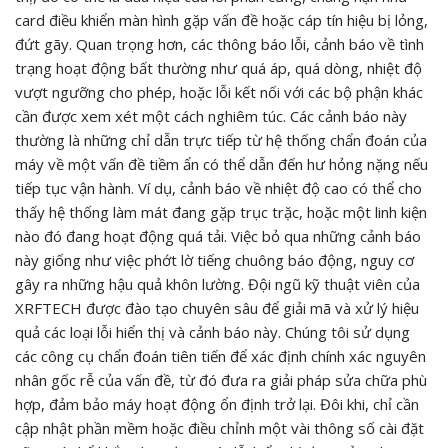
card điều khiển màn hình gặp vấn đề hoặc cáp tín hiệu bị lỏng,
đứt gãy. Quan trọng hơn, các thông báo lỗi, cảnh báo về tình
trạng hoạt động bất thường như quá áp, quá dòng, nhiệt độ
vượt ngưỡng cho phép, hoặc lỗi kết nối với các bộ phận khác
cần được xem xét một cách nghiêm túc. Các cảnh báo này
thường là những chỉ dẫn trực tiếp từ hệ thống chẩn đoán của
máy về một vấn đề tiềm ẩn có thể dẫn đến hư hỏng nặng nếu
tiếp tục vận hành. Ví dụ, cảnh báo về nhiệt độ cao có thể cho
thấy hệ thống làm mát đang gặp trục trặc, hoặc một linh kiện
nào đó đang hoạt động quá tải. Việc bỏ qua những cảnh báo
này giống như việc phớt lờ tiếng chuông báo động, nguy cơ
gây ra những hậu quả khôn lường. Đội ngũ kỹ thuật viên của
XRFTECH được đào tạo chuyên sâu để giải mã và xử lý hiệu
quả các loại lỗi hiển thị và cảnh báo này. Chúng tôi sử dụng
các công cụ chẩn đoán tiên tiến để xác định chính xác nguyên
nhân gốc rễ của vấn đề, từ đó đưa ra giải pháp sửa chữa phù
hợp, đảm bảo máy hoạt động ổn định trở lại. Đôi khi, chỉ cần
cập nhật phần mềm hoặc điều chỉnh một vài thông số cài đặt