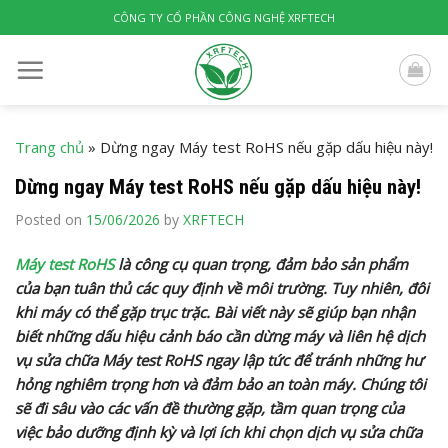
Skip
CÔNG TY CỔ PHẦN CÔNG NGHỆ XRFTECH
to
content
Trang chủ
»
Dừng ngay Máy test RoHS nếu gặp dấu hiệu này!
Dừng ngay Máy test RoHS nếu gặp dấu hiệu này!
Posted on
15/06/2026
by
XRFTECH
Máy test RoHS
là công cụ quan trọng, đảm bảo sản phẩm
của bạn tuân thủ các quy định về môi trường. Tuy nhiên, đôi
khi máy có thể gặp trục trặc. Bài viết này sẽ giúp bạn nhận
biết những dấu hiệu cảnh báo cần dừng máy và liên hệ dịch
vụ sửa chữa Máy test RoHS ngay lập tức để tránh những hư
hỏng nghiêm trọng hơn và đảm bảo an toàn máy. Chúng tôi
sẽ đi sâu vào các vấn đề thường gặp, tầm quan trọng của
việc bảo dưỡng định kỳ và lợi ích khi chọn dịch vụ sửa chữa