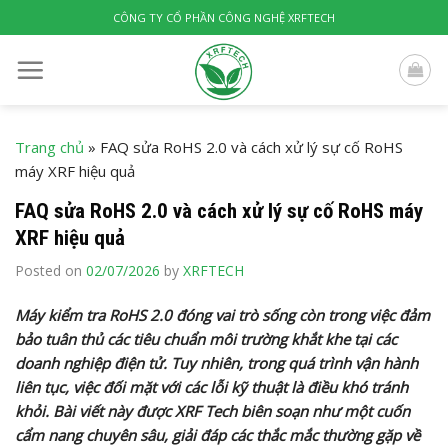
Skip
CÔNG TY CỔ PHẦN CÔNG NGHỆ XRFTECH
to
content
Trang chủ
»
FAQ sửa RoHS 2.0 và cách xử lý sự cố RoHS
máy XRF hiệu quả
FAQ sửa RoHS 2.0 và cách xử lý sự cố RoHS máy
XRF hiệu quả
Posted on
02/07/2026
by
XRFTECH
Máy kiểm tra RoHS 2.0 đóng vai trò sống còn trong việc đảm
bảo tuân thủ các tiêu chuẩn môi trường khắt khe tại các
doanh nghiệp điện tử. Tuy nhiên, trong quá trình vận hành
liên tục, việc đối mặt với các lỗi kỹ thuật là điều khó tránh
khỏi. Bài viết này được XRF Tech biên soạn như một cuốn
cẩm nang chuyên sâu, giải đáp các thắc mắc thường gặp về