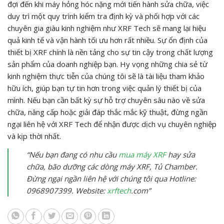
đợi đến khi máy hỏng hóc nặng mới tiến hành sửa chữa, việc
duy trì một quy trình kiểm tra định kỳ và phối hợp với các
chuyên gia giàu kinh nghiệm như XRF Tech sẽ mang lại hiệu
quả kinh tế và vận hành tối ưu hơn rất nhiều. Sự ổn định của
thiết bị XRF chính là nền tảng cho sự tin cậy trong chất lượng
sản phẩm của doanh nghiệp bạn. Hy vọng những chia sẻ từ
kinh nghiệm thực tiễn của chúng tôi sẽ là tài liệu tham khảo
hữu ích, giúp bạn tự tin hơn trong việc quản lý thiết bị của
mình. Nếu bạn cần bất kỳ sự hỗ trợ chuyên sâu nào về sửa
chữa, nâng cấp hoặc giải đáp thắc mắc kỹ thuật, đừng ngần
ngại liên hệ với XRF Tech để nhận được dịch vụ chuyên nghiệp
và kịp thời nhất.
“Nếu bạn đang có nhu cầu
mua máy XRF
hay sửa
chữa, bão dưỡng các dòng máy XRF, Tủ Chamber.
Đừng ngại ngần liên hệ với chúng tôi qua Hotline:
0968907399. Website:
xrftech
.com”