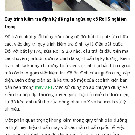
Quy trình kiểm tra định kỳ để ngăn ngừa sự cố RoHS nghiêm
trọng
Để tránh những lỗi hỏng hóc nặng nề đòi hỏi chi phí sửa chữa
cao, việc duy trì quy trình kiểm tra định kỳ là điều bắt buộc.
Đối với bất kỳ FAQ sửa RoHS 2.0 nào, câu trả lời đầu tiên mà
các chuyên gia luôn đưa ra chính là sự chuẩn bị kỹ lưỡng. Kiểm
tra định kỳ không chỉ dừng lại ở việc vệ sinh bụi bẩn bên ngoài
mà còn bao gồm việc kiểm tra độ ổn định của nguồn cung cấp
điện. Biến động điện áp là kẻ thù số một của các linh kiện bán
dẫn bên trong
máy XRF
. Việc sử dụng ổn áp chuyên dụng và
kiểm tra tiếp địa thường xuyên giúp loại bỏ nhiễu từ lưới điện,
từ đó kéo dài tuổi thọ của bóng phát tia X và bo mạch xử lý
tín hiệu.
Một phần quan trọng không kém trong quy trình bảo dưỡng
là thực hiện hiệu chuẩn máy với các mẫu chuẩn quốc tế. Việc
này giúp xác định xem độ chính xác của máy có còn nằm