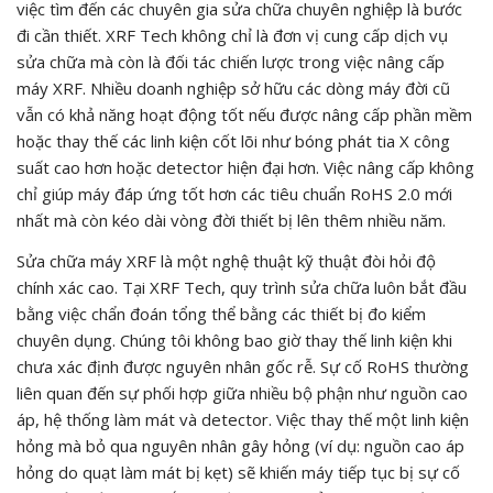
việc tìm đến các chuyên gia sửa chữa chuyên nghiệp là bước
đi cần thiết. XRF Tech không chỉ là đơn vị cung cấp dịch vụ
sửa chữa mà còn là đối tác chiến lược trong việc nâng cấp
máy XRF. Nhiều doanh nghiệp sở hữu các dòng máy đời cũ
vẫn có khả năng hoạt động tốt nếu được nâng cấp phần mềm
hoặc thay thế các linh kiện cốt lõi như bóng phát tia X công
suất cao hơn hoặc detector hiện đại hơn. Việc nâng cấp không
chỉ giúp máy đáp ứng tốt hơn các tiêu chuẩn RoHS 2.0 mới
nhất mà còn kéo dài vòng đời thiết bị lên thêm nhiều năm.
Sửa chữa máy XRF là một nghệ thuật kỹ thuật đòi hỏi độ
chính xác cao. Tại XRF Tech, quy trình sửa chữa luôn bắt đầu
bằng việc chẩn đoán tổng thể bằng các thiết bị đo kiểm
chuyên dụng. Chúng tôi không bao giờ thay thế linh kiện khi
chưa xác định được nguyên nhân gốc rễ. Sự cố RoHS thường
liên quan đến sự phối hợp giữa nhiều bộ phận như nguồn cao
áp, hệ thống làm mát và detector. Việc thay thế một linh kiện
hỏng mà bỏ qua nguyên nhân gây hỏng (ví dụ: nguồn cao áp
hỏng do quạt làm mát bị kẹt) sẽ khiến máy tiếp tục bị sự cố