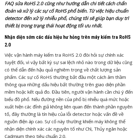
FAQ sửa RoHS 2.0 cũng như hướng dẫn chi tiết cách chẩn
đoán và xử lý các sự cố RoHS phổ biến. Từ việc hiệu chuẩn
detector đến xử lý nhiễu phổ, chúng tôi sẽ giúp bạn duy trì
thiết bị trong trạng thái hoạt động tối ưu nhất.
Nhận diện sớm các dấu hiệu hư hỏng trên máy kiểm tra RoHS
2.0
Việc vận hành máy kiểm tra RoHS 2.0 đòi hỏi sự chính xác
tuyệt đối, vì vậy bất kỳ sự sai lệch nhỏ nào trong dữ liệu cũng
có thể dẫn đến hậu quả nghiêm trọng về chất lượng sản
phẩm. Các sự cố RoHS thường bắt đầu một cách âm thầm
thông qua những dấu hiệu bất thường trên giao diện phần
mềm hoặc kết quả đo. Đầu tiên, người vận hành cần chú ý đến
biểu đồ phổ. Nếu đường nền của phổ bị nhiễu quá mức hoặc
xuất hiện các đỉnh giả không liên quan đến thành phần nguyên
tố, đây thường là tín hiệu của lỗi detector hoặc vấn đề về
nguồn điện áp cao. Sự cố này thường khiến máy không thể
nhận diện chính xác các nguyên tố như Chì, Thủy ngân hoặc
Cadmium theo tiêu chuẩn 2.0.