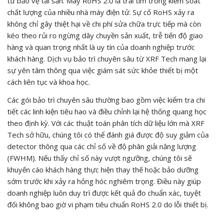
tư bảo vệ tài sản. Máy RoHS 2.0 là trái tim trong kiểm soát
chất lượng của nhiều nhà máy điện tử. Sự cố RoHS xảy ra
không chỉ gây thiệt hại về chi phí sửa chữa trực tiếp mà còn
kéo theo rủi ro ngừng dây chuyền sản xuất, trễ tiến độ giao
hàng và quan trọng nhất là uy tín của doanh nghiệp trước
khách hàng. Dịch vụ bảo trì chuyên sâu từ XRF Tech mang lại
sự yên tâm thông qua việc giám sát sức khỏe thiết bị một
cách liên tục và khoa học.
Các gói bảo trì chuyên sâu thường bao gồm việc kiểm tra chi
tiết các linh kiện tiêu hao và điều chỉnh lại hệ thống quang học
theo định kỳ. Với các thuật toán phân tích dữ liệu lớn mà XRF
Tech sở hữu, chúng tôi có thể đánh giá được độ suy giảm của
detector thông qua các chỉ số về độ phân giải năng lượng
(FWHM). Nếu thấy chỉ số này vượt ngưỡng, chúng tôi sẽ
khuyến cáo khách hàng thực hiện thay thế hoặc bảo dưỡng
sớm trước khi xảy ra hỏng hóc nghiêm trọng. Điều này giúp
doanh nghiệp luôn duy trì được kết quả đo chuẩn xác, tuyệt
đối không bao giờ vi phạm tiêu chuẩn RoHS 2.0 do lỗi thiết bị.