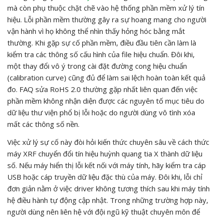
mà còn phụ thuộc chặt chẽ vào hệ thống phần mềm xử lý tín
hiệu. Lỗi phần mềm thường gây ra sự hoang mang cho người
vận hành vì họ không thể nhìn thấy hỏng hóc bằng mắt
thường. Khi gặp sự cố phần mềm, điều đầu tiên cần làm là
kiểm tra các thông số cấu hình của file hiệu chuẩn. Đôi khi,
một thay đổi vô ý trong cài đặt đường cong hiệu chuẩn
(calibration curve) cũng đủ để làm sai lệch hoàn toàn kết quả
đo. FAQ sửa RoHS 2.0 thường gặp nhất liên quan đến việc
phần mềm không nhận diện được các nguyên tố mục tiêu do
dữ liệu thư viện phổ bị lỗi hoặc do người dùng vô tình xóa
mất các thông số nền.
Việc xử lý sự cố này đòi hỏi kiến thức chuyên sâu về cách thức
máy XRF chuyển đổi tín hiệu huỳnh quang tia X thành dữ liệu
số. Nếu máy hiển thị lỗi kết nối với máy tính, hãy kiểm tra cáp
USB hoặc cáp truyền dữ liệu đặc thù của máy. Đôi khi, lỗi chỉ
đơn giản nằm ở việc driver không tương thích sau khi máy tính
hệ điều hành tự động cập nhật. Trong những trường hợp này,
người dùng nên liên hệ với đội ngũ kỹ thuật chuyên môn để