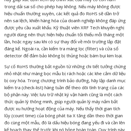
trong dải sai số cho phép hay không. Nếu máy không được
hiệu chuẩn thường xuyên, các kết quả đo RoHS sẽ dần trở
nên sai lệch, khiến hàng hóa của doanh nghiệp không đáp ứng
được yêu cầu xuất khẩu. Kỹ thuật viên XRF Tech khuyến nghị
người dùng nên thực hiện hiệu chuẩn tối thiểu mỗi tháng một
lần, hoặc ngay sau khi có sự thay đổi về môi trường lắp đặt
đáng kể. Ngoài ra, cần kiểm tra màng lọc (filter) và cửa sổ
detector để đảm bảo không bị thủng hoặc bám bụi kim loại.
Sự cố RoHS thường bắt nguồn từ những chi tiết tưởng chừng
nhỏ nhặt như màng bọc mẫu bị rách hoặc các khe cắm dữ liệu
bị oxy hóa. Trong chương trình bảo dưỡng, hãy lập danh mục
kiểm tra (check-list) hàng tuần để theo dõi tình trạng của các
bộ phận này. Việc lưu trữ nhật ký vận hành cũng là một cách
thức quản lý thông minh, giúp người quản lý máy nắm bắt
được xu hướng hoạt động của máy. Nếu thấy thời gian tích
lũy (count time) của bóng phát tia X tăng dần theo thời gian
đo cùng một mẫu, đó là dấu hiệu bóng đang yếu đi và cần lên
kế hoạch thay thế trước khi nó hỏng hoàn toàn. Quy trình này