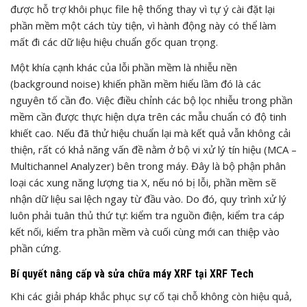
được hỗ trợ khôi phục file hệ thống thay vì tự ý cài đặt lại
phần mềm một cách tùy tiện, vì hành động này có thể làm
mất đi các dữ liệu hiệu chuẩn gốc quan trọng.
Một khía cạnh khác của lỗi phần mềm là nhiễu nền
(background noise) khiến phần mềm hiểu lầm đó là các
nguyên tố cần đo. Việc điều chỉnh các bộ lọc nhiễu trong phần
mềm cần được thực hiện dựa trên các mẫu chuẩn có độ tinh
khiết cao. Nếu đã thử hiệu chuẩn lại mà kết quả vẫn không cải
thiện, rất có khả năng vấn đề nằm ở bộ vi xử lý tín hiệu (MCA –
Multichannel Analyzer) bên trong máy. Đây là bộ phận phân
loại các xung năng lượng tia X, nếu nó bị lỗi, phần mềm sẽ
nhận dữ liệu sai lệch ngay từ đầu vào. Do đó, quy trình xử lý
luôn phải tuân thủ thứ tự: kiểm tra nguồn điện, kiểm tra cáp
kết nối, kiểm tra phần mềm và cuối cùng mới can thiệp vào
phần cứng.
Bí quyết nâng cấp và sửa chữa máy XRF tại XRF Tech
Khi các giải pháp khắc phục sự cố tại chỗ không còn hiệu quả,