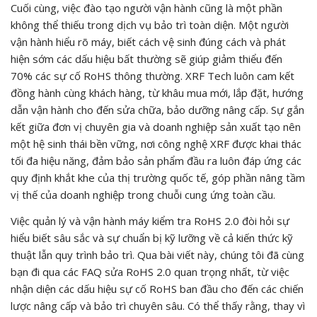
Cuối cùng, việc đào tạo người vận hành cũng là một phần
không thể thiếu trong dịch vụ bảo trì toàn diện. Một người
vận hành hiểu rõ máy, biết cách vệ sinh đúng cách và phát
hiện sớm các dấu hiệu bất thường sẽ giúp giảm thiểu đến
70% các sự cố RoHS thông thường. XRF Tech luôn cam kết
đồng hành cùng khách hàng, từ khâu mua mới, lắp đặt, hướng
dẫn vận hành cho đến sửa chữa, bảo dưỡng nâng cấp. Sự gắn
kết giữa đơn vị chuyên gia và doanh nghiệp sản xuất tạo nên
một hệ sinh thái bền vững, nơi công nghệ XRF được khai thác
tối đa hiệu năng, đảm bảo sản phẩm đầu ra luôn đáp ứng các
quy định khắt khe của thị trường quốc tế, góp phần nâng tầm
vị thế của doanh nghiệp trong chuỗi cung ứng toàn cầu.
Việc quản lý và vận hành máy kiểm tra RoHS 2.0 đòi hỏi sự
hiểu biết sâu sắc và sự chuẩn bị kỹ lưỡng về cả kiến thức kỹ
thuật lẫn quy trình bảo trì. Qua bài viết này, chúng tôi đã cùng
bạn đi qua các FAQ sửa RoHS 2.0 quan trọng nhất, từ việc
nhận diện các dấu hiệu sự cố RoHS ban đầu cho đến các chiến
lược nâng cấp và bảo trì chuyên sâu. Có thể thấy rằng, thay vì