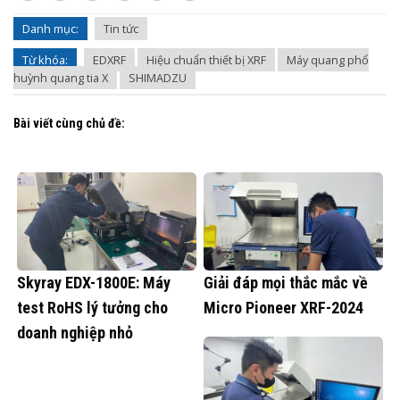
Danh mục:
Tin tức
Từ khóa:
EDXRF
Hiệu chuẩn thiết bị XRF
Máy quang phổ
huỳnh quang tia X
SHIMADZU
Bài viết cùng chủ đề:
Skyray EDX-1800E: Máy
Giải đáp mọi thắc mắc về
test RoHS lý tưởng cho
Micro Pioneer XRF-2024
doanh nghiệp nhỏ