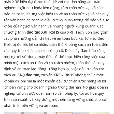
máy XRF hiện đại được thiết kế với các tính năng an toàn
nghiêm ngặt như khóa liên động, tấm chắn bức xạ, và cảnh
báo an toàn, nhưng việc hiểu rõ về an toàn bức xạ và các quy
tắc vận hành an toàn là điều cực kỳ quan trọng để bảo vệ sức
khỏe của người vận hành và những người xung quanh. Các
chương trình
đào tạo XRF RoHS
của XRF Tech luôn bao gồm
các phần hướng dẫn chi tiết về an toàn bức xạ, từ việc đeo
thiết bị đo liều kế cá nhân, tuân thủ khoảng cách an toàn, đến
các quy trình khẩn cấp khi có sự cố. Điều này đảm bảo rằng
mọi người sử dụng máy đều có thể thực hiện công việc của
mình một cách an toàn và có trách nhiệm, tuân thủ các quy
định về an toàn lao động. Tổng hợp lại, việc đầu tư vào các
dịch vụ
FAQ đào tạo, tư vấn XRF – RoHS
không chỉ là một
khoản chi phí mà là một khoản đầu tư chiến lược mang lại lợi
ích bền vững cho doanh nghiệp trong dài hạn. Nó giúp doanh
nghiệp tự tin vượt qua mọi rào cản pháp lý, tối ưu hóa quy
trình sản xuất, và xây dựng một nền tảng vững chắc cho sự
phát triển bền vững và an toàn.