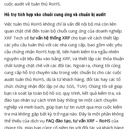
cuộc audit về tuân thủ RoHS.
Hỗ trợ tích hợp vào chuỗi cung ứng và chuẩn bị audit
Việc tuân thủ RoHS không chỉ là vấn đề nội bộ mà còn liên
quan chặt chẽ đến toàn bộ chuỗi cung ứng của doanh nghiệp.
XRF Tech sẽ
tư vấn hệ thống XRF
cho bạn về cách thiết lập
các yêu cầu tuân thủ với các nhà cung cấp, bao gồm việc yêu
cầu chứng nhận RoHS hợp lệ, tiến hành kiểm tra ngẫu nhiên
nguyên vật liệu đầu vào bằng XRF, và thiết lập các thỏa thuận
chất lượng chặt chẽ với các đối tác. Ngoài ra, chúng tôi cũng
cung cấp hỗ trợ chuyên sâu trong việc chuẩn bị cho các cuộc
audit tuân thủ RoHS, dù là từ khách hàng, đối tác hay các tổ
chức chứng nhận độc lập (ví dụ: SGS, TUV). Chúng tôi sẽ giúp
bạn rà soát lại toàn bộ hồ sơ, quy trình, kết quả kiểm tra, và
đào tạo nhân sự cách trình bày thông tin một cách chuyên
nghiệp và minh bạch, giúp bạn tự tin vượt qua mọi cuộc kiểm
tra mà không gặp bất kỳ trở ngại nào. Đây là một phần không
thể thiếu của dịch vụ
FAQ đào tạo, tư vấn XRF – RoHS
của
chúng tôi, giúp bạn củng cố niềm tin với đối tác và khách hàng.