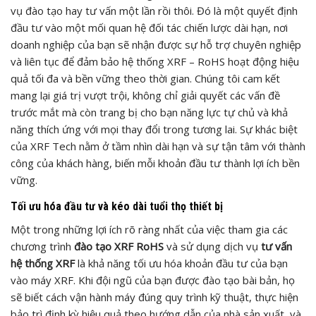
vụ đào tạo hay tư vấn một lần rồi thôi. Đó là một quyết định
đầu tư vào một mối quan hệ đối tác chiến lược dài hạn, nơi
doanh nghiệp của bạn sẽ nhận được sự hỗ trợ chuyên nghiệp
và liên tục để đảm bảo hệ thống XRF – RoHS hoạt động hiệu
quả tối đa và bền vững theo thời gian. Chúng tôi cam kết
mang lại giá trị vượt trội, không chỉ giải quyết các vấn đề
trước mắt mà còn trang bị cho bạn năng lực tự chủ và khả
năng thích ứng với mọi thay đổi trong tương lai. Sự khác biệt
của XRF Tech nằm ở tầm nhìn dài hạn và sự tận tâm với thành
công của khách hàng, biến mỗi khoản đầu tư thành lợi ích bền
vững.
Tối ưu hóa đầu tư và kéo dài tuổi thọ thiết bị
Một trong những lợi ích rõ ràng nhất của việc tham gia các
chương trình
đào tạo XRF RoHS
và sử dụng dịch vụ
tư vấn
hệ thống XRF
là khả năng tối ưu hóa khoản đầu tư của bạn
vào máy XRF. Khi đội ngũ của bạn được đào tạo bài bản, họ
sẽ biết cách vận hành máy đúng quy trình kỹ thuật, thực hiện
bảo trì định kỳ hiệu quả theo hướng dẫn của nhà sản xuất, và