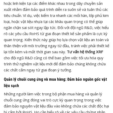
hoặc linh kiện tại các điểm khác nhau trong dây chuyền sản
xuất nhằm đảm bảo quá trình diễn ra suôn sẻ và tuân thủ các
tiêu chuẩn. Ví dụ, việc kiểm tra nhanh các mối hàn, lớp phủ kim
loại, hoặc vật liệu nhựa tại các khâu quan trọng có thể giúp
ngăn chặn sai sót ngay lập tức. Đối với đội ngũ R&D, việc hiểu
rõ các yêu cầu RoHS từ giai đoạn thiết kế sản phẩm là cực kỳ
quan trọng. Kiến thức này giúp họ lựa chọn vật liệu an toàn và
thân thiện với môi trường ngay từ đầu, tránh việc phải thiết kế
lại tốn kém và mất thời gian sau này.
Tư vấn hệ thống XRF
cho đội ngũ R&D cũng có thể bao gồm việc tối ưu hóa quy
trình thử nghiệm vật liệu mới để đảm bảo chúng không chứa
các chất cấm ngay từ giai đoạn ý tưởng.
Quản lý chuỗi cung ứng và mua hàng: Đảm bảo nguồn gốc vật
liệu sạch
Những người làm việc trong bộ phận mua hàng và quản lý
chuỗi cung ứng đóng vai trò cực kỳ quan trọng trong việc
đảm bảo nguyên vật liệu đầu vào không chứa các chất độc hại
bị cấm bởi RoHS. Họ cần hiểu rõ về các yêu cầu chứng nhận