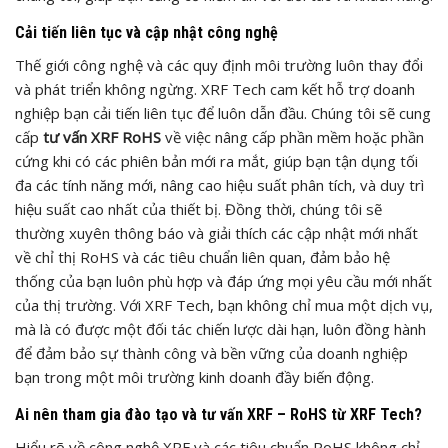
Cải tiến liên tục và cập nhật công nghệ
Thế giới công nghệ và các quy định môi trường luôn thay đổi
và phát triển không ngừng. XRF Tech cam kết hỗ trợ doanh
nghiệp bạn cải tiến liên tục để luôn dẫn đầu. Chúng tôi sẽ cung
cấp
tư vấn XRF RoHS
về việc nâng cấp phần mềm hoặc phần
cứng khi có các phiên bản mới ra mắt, giúp bạn tận dụng tối
đa các tính năng mới, nâng cao hiệu suất phân tích, và duy trì
hiệu suất cao nhất của thiết bị. Đồng thời, chúng tôi sẽ
thường xuyên thông báo và giải thích các cập nhật mới nhất
về chỉ thị RoHS và các tiêu chuẩn liên quan, đảm bảo hệ
thống của bạn luôn phù hợp và đáp ứng mọi yêu cầu mới nhất
của thị trường. Với XRF Tech, bạn không chỉ mua một dịch vụ,
mà là có được một đối tác chiến lược dài hạn, luôn đồng hành
để đảm bảo sự thành công và bền vững của doanh nghiệp
bạn trong một môi trường kinh doanh đầy biến động.
Ai nên tham gia đào tạo và tư vấn XRF – RoHS từ XRF Tech?
Hiểu rõ về công nghệ XRF và các tiêu chuẩn RoHS không chỉ