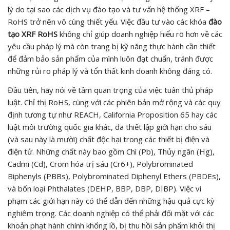
lý do tại sao các dịch vụ đào tạo và tư vấn hệ thống XRF –
RoHS trở nên vô cùng thiết yếu. Việc đầu tư vào các khóa
đào
tạo XRF RoHS
không chỉ giúp doanh nghiệp hiểu rõ hơn về các
yêu cầu pháp lý mà còn trang bị kỹ năng thực hành cần thiết
để đảm bảo sản phẩm của mình luôn đạt chuẩn, tránh được
những rủi ro pháp lý và tổn thất kinh doanh không đáng có.
Đầu tiên, hãy nói về tầm quan trọng của việc tuân thủ pháp
luật. Chỉ thị RoHS, cùng với các phiên bản mở rộng và các quy
định tương tự như REACH, California Proposition 65 hay các
luật môi trường quốc gia khác, đã thiết lập giới hạn cho sáu
(và sau này là mười) chất độc hại trong các thiết bị điện và
điện tử. Những chất này bao gồm Chì (Pb), Thủy ngân (Hg),
Cadmi (Cd), Crom hóa trị sáu (Cr6+), Polybrominated
Biphenyls (PBBs), Polybrominated Diphenyl Ethers (PBDEs),
và bốn loại Phthalates (DEHP, BBP, DBP, DIBP). Việc vi
phạm các giới hạn này có thể dẫn đến những hậu quả cực kỳ
nghiêm trọng. Các doanh nghiệp có thể phải đối mặt với các
khoản phạt hành chính khổng lồ, bị thu hồi sản phẩm khỏi thị