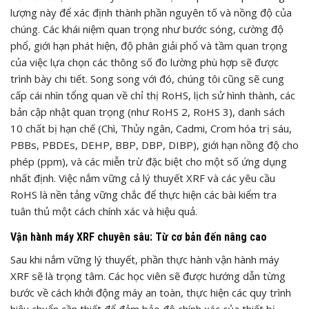
lượng này để xác định thành phần nguyên tố và nồng độ của
chúng. Các khái niệm quan trọng như bước sóng, cường độ
phổ, giới hạn phát hiện, độ phân giải phổ và tầm quan trọng
của việc lựa chọn các thông số đo lường phù hợp sẽ được
trình bày chi tiết. Song song với đó, chúng tôi cũng sẽ cung
cấp cái nhìn tổng quan về chỉ thị RoHS, lịch sử hình thành, các
bản cập nhật quan trọng (như RoHS 2, RoHS 3), danh sách
10 chất bị hạn chế (Chì, Thủy ngân, Cadmi, Crom hóa trị sáu,
PBBs, PBDEs, DEHP, BBP, DBP, DIBP), giới hạn nồng độ cho
phép (ppm), và các miễn trừ đặc biệt cho một số ứng dụng
nhất định. Việc nắm vững cả lý thuyết XRF và các yêu cầu
RoHS là nền tảng vững chắc để thực hiện các bài kiểm tra
tuân thủ một cách chính xác và hiệu quả.
Vận hành máy XRF chuyên sâu: Từ cơ bản đến nâng cao
Sau khi nắm vững lý thuyết, phần thực hành vận hành máy
XRF sẽ là trọng tâm. Các học viên sẽ được hướng dẫn từng
bước về cách khởi động máy an toàn, thực hiện các quy trình