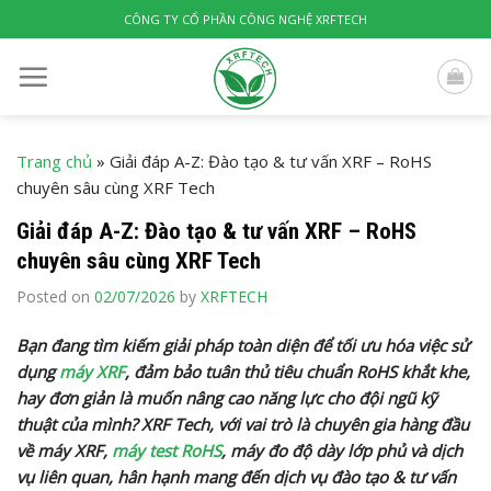
Skip
CÔNG TY CỔ PHẦN CÔNG NGHỆ XRFTECH
to
content
Trang chủ
»
Giải đáp A-Z: Đào tạo & tư vấn XRF – RoHS
chuyên sâu cùng XRF Tech
Giải đáp A-Z: Đào tạo & tư vấn XRF – RoHS
chuyên sâu cùng XRF Tech
Posted on
02/07/2026
by
XRFTECH
Bạn đang tìm kiếm giải pháp toàn diện để tối ưu hóa việc sử
dụng
máy XRF
, đảm bảo tuân thủ tiêu chuẩn RoHS khắt khe,
hay đơn giản là muốn nâng cao năng lực cho đội ngũ kỹ
thuật của mình? XRF Tech, với vai trò là chuyên gia hàng đầu
về máy XRF,
máy test RoHS
, máy đo độ dày lớp phủ và dịch
vụ liên quan, hân hạnh mang đến dịch vụ đào tạo & tư vấn