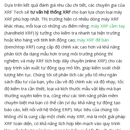
Dựa trên kết quả đánh giá nhu cầu chi tiết, các chuyên gia của
XRF Tech sẽ
tư vấn hệ thống XRF
cho bạn lựa chọn loại máy
XRF phù hợp nhất. Thị trường hiện có nhiều dòng máy XRF
khác nhau, mỗi loại có những ưu điểm riêng:
máy XRF cầm tay
(handheld XRF) lý tưởng cho kiểm tra nhanh tại hiện trường
hoặc kho hàng với tính linh động cao;
máy XRF để bàn
(benchtop XRF) cung cấp độ chính xác cao hơn và khả năng
phân tích đa dạng mẫu hơn trong môi trường phòng thí
nghiệm; và máy XRF tích hợp dây chuyền (inline XRF) cho các
quy trình sản xuất tự động quy mô lớn, giúp kiểm soát chất
lượng liên tục. Chúng tôi sẽ phân tích các yếu tố như ngân
sách đầu tư của bạn, yêu cầu về độ chính xác và độ nhạy, tốc
độ kiểm tra cần thiết, loại và kích thước mẫu vật liệu mà bạn
thường xuyên kiểm tra, cũng như các tính năng phần mềm
chuyên biệt mà bạn có thể cần (ví dụ: khả năng tự động tạo
báo cáo, kết nối với hệ thống ERP). Mục tiêu của chúng tôi
không chỉ là cung cấp một chiếc máy XRF, mà là một giải pháp
XRF toàn diện, có khả năng tích hợp liền mạch vào quy trình