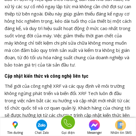
xử lý các sự cố nhỏ ngay lập tức mà không cần chờ đợi sự can
thiệp từ bên ngoài. Điều này giúp giảm thiểu đáng kể nguy cơ
hỏng hóc nghiêm trọng, kéo dài tuổi thọ của thiết bị một cách
đáng kể, và duy trì hiệu suất hoạt động ở mức cao nhất trong
suốt vòng đời của máy. Việc giảm thiểu thời gian chết của
máy không chỉ tiết kiệm chi phí sửa chữa không mong muốn
mà còn đảm bảo quy trình sản xuất và kiểm tra không bị gián
đoạn, từ đó tối ưu hóa năng suất chung của doanh nghiệp và
bảo toàn giá trị của tài sản đầu tư.
Cập nhật kiến thức và công nghệ liên tục
Thế giới của công nghệ XRF và các quy định về môi trường
không ngừng phát triển và biến đổi. XRF Tech luôn đi đầu
trong việc nắm bắt các xu hướng và cập nhật mới nhất từ các
tổ chức quốc tế và cơ quan quản lý. Khách hàng của chúng tôi
sẽ được hưởng lợi từ các chương trình cập nhật kiến thức liên
tục thông qua các khóa học nâng cao định kỳ, hội thảo chuyên
đề về các chủ đề nóng, và các bản tin kỹ thuật chi tiết. Chúng
Tìm đường
Chat Zalo
Gọi điện
Messenger
Nhắn tin SMS