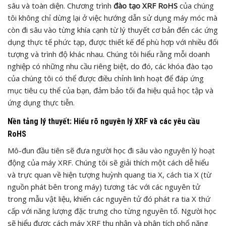
sâu và toàn diện. Chương trình
đào tạo XRF RoHS
của chúng
tôi không chỉ dừng lại ở việc hướng dẫn sử dụng máy móc mà
còn đi sâu vào từng khía cạnh từ lý thuyết cơ bản đến các ứng
dụng thực tế phức tạp, được thiết kế để phù hợp với nhiều đối
tượng và trình độ khác nhau. Chúng tôi hiểu rằng mỗi doanh
nghiệp có những nhu cầu riêng biệt, do đó, các khóa đào tạo
của chúng tôi có thể được điều chỉnh linh hoạt để đáp ứng
mục tiêu cụ thể của bạn, đảm bảo tối đa hiệu quả học tập và
ứng dụng thực tiễn.
Nền tảng lý thuyết: Hiểu rõ nguyên lý XRF và các yêu cầu
RoHS
Mô-đun đầu tiên sẽ đưa người học đi sâu vào nguyên lý hoạt
động của máy XRF. Chúng tôi sẽ giải thích một cách dễ hiểu
và trực quan về hiện tượng huỳnh quang tia X, cách tia X (từ
nguồn phát bên trong máy) tương tác với các nguyên tử
trong mẫu vật liệu, khiến các nguyên tử đó phát ra tia X thứ
cấp với năng lượng đặc trưng cho từng nguyên tố. Người học
sẽ hiểu được cách máy XRF thu nhận và phân tích phổ năng