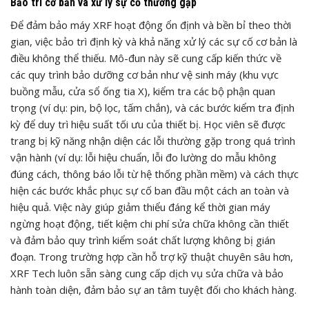
Bảo trì cơ bản và xử lý sự cố thường gặp
Để đảm bảo máy XRF hoạt động ổn định và bền bỉ theo thời
gian, việc bảo trì định kỳ và khả năng xử lý các sự cố cơ bản là
điều không thể thiếu. Mô-đun này sẽ cung cấp kiến thức về
các quy trình bảo dưỡng cơ bản như vệ sinh máy (khu vực
buồng mẫu, cửa sổ ống tia X), kiểm tra các bộ phận quan
trọng (ví dụ: pin, bộ lọc, tấm chắn), và các bước kiểm tra định
kỳ để duy trì hiệu suất tối ưu của thiết bị. Học viên sẽ được
trang bị kỹ năng nhận diện các lỗi thường gặp trong quá trình
vận hành (ví dụ: lỗi hiệu chuẩn, lỗi đo lường do mẫu không
đúng cách, thông báo lỗi từ hệ thống phần mềm) và cách thực
hiện các bước khắc phục sự cố ban đầu một cách an toàn và
hiệu quả. Việc này giúp giảm thiểu đáng kể thời gian máy
ngừng hoạt động, tiết kiệm chi phí sửa chữa không cần thiết
và đảm bảo quy trình kiểm soát chất lượng không bị gián
đoạn. Trong trường hợp cần hỗ trợ kỹ thuật chuyên sâu hơn,
XRF Tech luôn sẵn sàng cung cấp dịch vụ sửa chữa và bảo
hành toàn diện, đảm bảo sự an tâm tuyệt đối cho khách hàng.