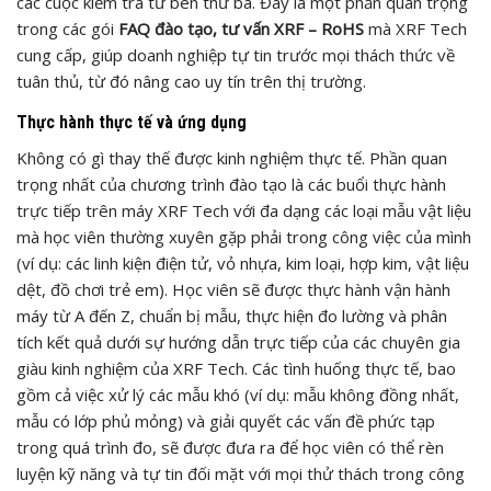
các cuộc kiểm tra từ bên thứ ba. Đây là một phần quan trọng
trong các gói
FAQ đào tạo, tư vấn XRF – RoHS
mà XRF Tech
cung cấp, giúp doanh nghiệp tự tin trước mọi thách thức về
tuân thủ, từ đó nâng cao uy tín trên thị trường.
Thực hành thực tế và ứng dụng
Không có gì thay thế được kinh nghiệm thực tế. Phần quan
trọng nhất của chương trình đào tạo là các buổi thực hành
trực tiếp trên máy XRF Tech với đa dạng các loại mẫu vật liệu
mà học viên thường xuyên gặp phải trong công việc của mình
(ví dụ: các linh kiện điện tử, vỏ nhựa, kim loại, hợp kim, vật liệu
dệt, đồ chơi trẻ em). Học viên sẽ được thực hành vận hành
máy từ A đến Z, chuẩn bị mẫu, thực hiện đo lường và phân
tích kết quả dưới sự hướng dẫn trực tiếp của các chuyên gia
giàu kinh nghiệm của XRF Tech. Các tình huống thực tế, bao
gồm cả việc xử lý các mẫu khó (ví dụ: mẫu không đồng nhất,
mẫu có lớp phủ mỏng) và giải quyết các vấn đề phức tạp
trong quá trình đo, sẽ được đưa ra để học viên có thể rèn
luyện kỹ năng và tự tin đối mặt với mọi thử thách trong công