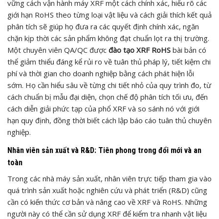
vững cách vận hành máy XRF một cách chính xác, hiểu rõ các
giới hạn RoHS theo từng loại vật liệu và cách giải thích kết quả
phân tích sẽ giúp họ đưa ra các quyết định chính xác, ngăn
chặn kịp thời các sản phẩm không đạt chuẩn lọt ra thị trường.
Một chuyên viên QA/QC được
đào tạo XRF RoHS
bài bản có
thể giảm thiểu đáng kể rủi ro về tuân thủ pháp lý, tiết kiệm chi
phí và thời gian cho doanh nghiệp bằng cách phát hiện lỗi
sớm. Họ cần hiểu sâu về từng chi tiết nhỏ của quy trình đo, từ
cách chuẩn bị mẫu đại diện, chọn chế độ phân tích tối ưu, đến
cách diễn giải phức tạp của phổ XRF và so sánh nó với giới
hạn quy định, đồng thời biết cách lập báo cáo tuân thủ chuyên
nghiệp.
Nhân viên sản xuất và R&D: Tiên phong trong đổi mới và an
toàn
Trong các nhà máy sản xuất, nhân viên trực tiếp tham gia vào
quá trình sản xuất hoặc nghiên cứu và phát triển (R&D) cũng
cần có kiến thức cơ bản và nâng cao về XRF và RoHS. Những
người này có thể cần sử dụng XRF để kiểm tra nhanh vật liệu