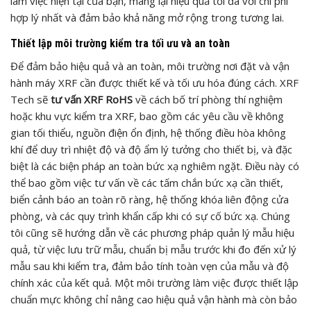
làm việc hiện tại của bạn, mang lại hiệu quả tối đa với chi phí
hợp lý nhất và đảm bảo khả năng mở rộng trong tương lai.
Thiết lập môi trường kiểm tra tối ưu và an toàn
Để đảm bảo hiệu quả và an toàn, môi trường nơi đặt và vận
hành máy XRF cần được thiết kế và tối ưu hóa đúng cách. XRF
Tech sẽ
tư vấn XRF RoHS
về cách bố trí phòng thí nghiệm
hoặc khu vực kiểm tra XRF, bao gồm các yêu cầu về không
gian tối thiểu, nguồn điện ổn định, hệ thống điều hòa không
khí để duy trì nhiệt độ và độ ẩm lý tưởng cho thiết bị, và đặc
biệt là các biện pháp an toàn bức xạ nghiêm ngặt. Điều này có
thể bao gồm việc tư vấn về các tấm chắn bức xạ cần thiết,
biển cảnh báo an toàn rõ ràng, hệ thống khóa liên động cửa
phòng, và các quy trình khẩn cấp khi có sự cố bức xạ. Chúng
tôi cũng sẽ hướng dẫn về các phương pháp quản lý mẫu hiệu
quả, từ việc lưu trữ mẫu, chuẩn bị mẫu trước khi đo đến xử lý
mẫu sau khi kiểm tra, đảm bảo tính toàn vẹn của mẫu và độ
chính xác của kết quả. Một môi trường làm việc được thiết lập
chuẩn mực không chỉ nâng cao hiệu quả vận hành mà còn bảo