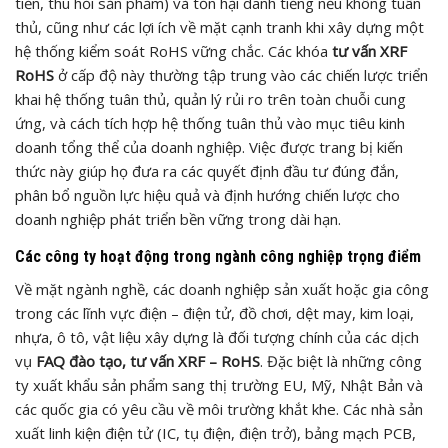
tiền, thu hồi sản phẩm) và tổn hại danh tiếng nếu không tuân
thủ, cũng như các lợi ích về mặt cạnh tranh khi xây dựng một
hệ thống kiểm soát RoHS vững chắc. Các khóa
tư vấn XRF
RoHS
ở cấp độ này thường tập trung vào các chiến lược triển
khai hệ thống tuân thủ, quản lý rủi ro trên toàn chuỗi cung
ứng, và cách tích hợp hệ thống tuân thủ vào mục tiêu kinh
doanh tổng thể của doanh nghiệp. Việc được trang bị kiến
thức này giúp họ đưa ra các quyết định đầu tư đúng đắn,
phân bổ nguồn lực hiệu quả và định hướng chiến lược cho
doanh nghiệp phát triển bền vững trong dài hạn.
Các công ty hoạt động trong ngành công nghiệp trọng điểm
Về mặt ngành nghề, các doanh nghiệp sản xuất hoặc gia công
trong các lĩnh vực điện – điện tử, đồ chơi, dệt may, kim loại,
nhựa, ô tô, vật liệu xây dựng là đối tượng chính của các dịch
vụ
FAQ đào tạo, tư vấn XRF – RoHS
. Đặc biệt là những công
ty xuất khẩu sản phẩm sang thị trường EU, Mỹ, Nhật Bản và
các quốc gia có yêu cầu về môi trường khắt khe. Các nhà sản
xuất linh kiện điện tử (IC, tụ điện, điện trở), bảng mạch PCB,