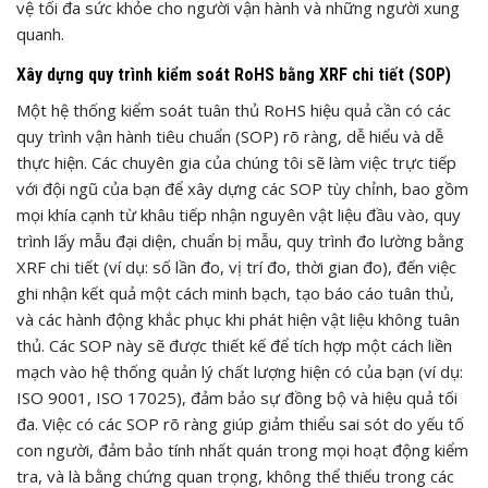
vệ tối đa sức khỏe cho người vận hành và những người xung
quanh.
Xây dựng quy trình kiểm soát RoHS bằng XRF chi tiết (SOP)
Một hệ thống kiểm soát tuân thủ RoHS hiệu quả cần có các
quy trình vận hành tiêu chuẩn (SOP) rõ ràng, dễ hiểu và dễ
thực hiện. Các chuyên gia của chúng tôi sẽ làm việc trực tiếp
với đội ngũ của bạn để xây dựng các SOP tùy chỉnh, bao gồm
mọi khía cạnh từ khâu tiếp nhận nguyên vật liệu đầu vào, quy
trình lấy mẫu đại diện, chuẩn bị mẫu, quy trình đo lường bằng
XRF chi tiết (ví dụ: số lần đo, vị trí đo, thời gian đo), đến việc
ghi nhận kết quả một cách minh bạch, tạo báo cáo tuân thủ,
và các hành động khắc phục khi phát hiện vật liệu không tuân
thủ. Các SOP này sẽ được thiết kế để tích hợp một cách liền
mạch vào hệ thống quản lý chất lượng hiện có của bạn (ví dụ:
ISO 9001, ISO 17025), đảm bảo sự đồng bộ và hiệu quả tối
đa. Việc có các SOP rõ ràng giúp giảm thiểu sai sót do yếu tố
con người, đảm bảo tính nhất quán trong mọi hoạt động kiểm
tra, và là bằng chứng quan trọng, không thể thiếu trong các