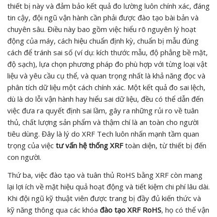
thiết bị này và đảm bảo kết quả đo lường luôn chính xác, đáng
tin cậy, đội ngũ vận hành cần phải được đào tạo bài bản và
chuyên sâu. Điều này bao gồm việc hiểu rõ nguyên lý hoạt
động của máy, cách hiệu chuẩn định kỳ, chuẩn bị mẫu đúng
cách để tránh sai số (ví dụ: kích thước mẫu, độ phẳng bề mặt,
độ sạch), lựa chọn phương pháp đo phù hợp với từng loại vật
liệu và yêu cầu cụ thể, và quan trọng nhất là khả năng đọc và
phân tích dữ liệu một cách chính xác. Một kết quả đo sai lệch,
dù là do lỗi vận hành hay hiểu sai dữ liệu, đều có thể dẫn đến
việc đưa ra quyết định sai lầm, gây ra những rủi ro về tuân
thủ, chất lượng sản phẩm và thậm chí là an toàn cho người
tiêu dùng. Đây là lý do XRF Tech luôn nhấn mạnh tầm quan
trọng của việc
tư vấn hệ thống XRF
toàn diện, từ thiết bị đến
con người.
Thứ ba, việc đào tạo và tuân thủ RoHS bằng XRF còn mang
lại lợi ích về mặt hiệu quả hoạt động và tiết kiệm chi phí lâu dài.
Khi đội ngũ kỹ thuật viên được trang bị đầy đủ kiến thức và
kỹ năng thông qua các khóa
đào tạo XRF RoHS
, họ có thể vận