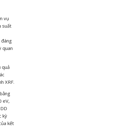
ệm vụ
u suất
n đáng
kỳ quan
u quả
các
nh XRF.
 bằng
0 eV,
 SDD
c kỳ
của kết