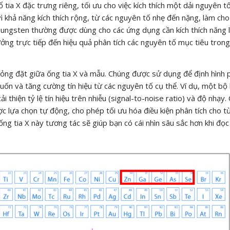
 tia X đặc trưng riêng, tối ưu cho việc kích thích một dải nguyên t
 khả năng kích thích rộng, từ các nguyên tố nhẹ đến nặng, làm cho
 Tungsten thường được dùng cho các ứng dụng cần kích thích năng
ưởng trực tiếp đến hiệu quả phân tích các nguyên tố mục tiêu tron
ại mỏng đặt giữa ống tia X và mẫu. Chúng được sử dụng để định hình 
ốn và tăng cường tín hiệu từ các nguyên tố cụ thể. Ví dụ, một bộ 
 thiện tỷ lệ tín hiệu trên nhiễu (signal-to-noise ratio) và độ nhạy.
c lựa chọn tự động, cho phép tối ưu hóa điều kiện phân tích cho t
ống tia X này tương tác sẽ giúp bạn có cái nhìn sâu sắc hơn khi đọ