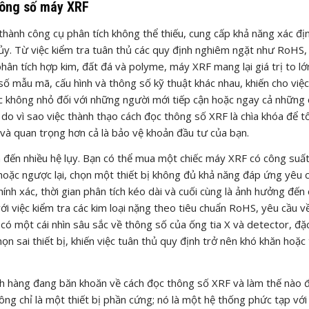
hông số máy XRF
hành công cụ phân tích không thể thiếu, cung cấp khả năng xác đị
y. Từ việc kiểm tra tuân thủ các quy định nghiêm ngặt như RoHS,
hân tích hợp kim, đất đá và polyme, máy XRF mang lại giá trị to lớ
ố mẫu mã, cấu hình và thông số kỹ thuật khác nhau, khiến cho việc
c không nhỏ đối với những người mới tiếp cận hoặc ngay cả những
 do vì sao việc thành thạo cách đọc thông số XRF là chìa khóa để t
 và quan trọng hơn cả là bảo vệ khoản đầu tư của bạn.
ẫn đến nhiều hệ lụy. Bạn có thể mua một chiếc máy XRF có công suấ
, hoặc ngược lại, chọn một thiết bị không đủ khả năng đáp ứng yêu 
ính xác, thời gian phân tích kéo dài và cuối cùng là ảnh hưởng đến
ới việc kiểm tra các kim loại nặng theo tiêu chuẩn RoHS, yêu cầu v
 có một cái nhìn sâu sắc về thông số của ống tia X và detector, đặc
ọn sai thiết bị, khiến việc tuân thủ quy định trở nên khó khăn hoặc
h hàng đang băn khoăn về cách đọc thông số XRF và làm thế nào 
ng chỉ là một thiết bị phần cứng; nó là một hệ thống phức tạp với