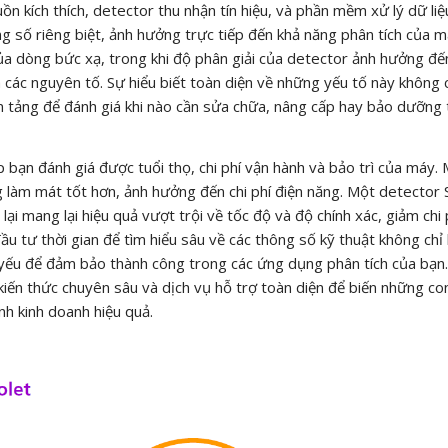
ồn kích thích, detector thu nhận tín hiệu, và phần mềm xử lý dữ liệ
g số riêng biệt, ảnh hưởng trực tiếp đến khả năng phân tích của má
ủa dòng bức xạ, trong khi độ phân giải của detector ảnh hưởng đế
a các nguyên tố. Sự hiểu biết toàn diện về những yếu tố này không 
tảng để đánh giá khi nào cần sửa chữa, nâng cấp hay bảo dưỡng t
bạn đánh giá được tuổi thọ, chi phí vận hành và bảo trì của máy.
ng làm mát tốt hơn, ảnh hưởng đến chi phí điện năng. Một detector
ại mang lại hiệu quả vượt trội về tốc độ và độ chính xác, giảm chi 
 đầu tư thời gian để tìm hiểu sâu về các thông số kỹ thuật không chỉ
 yếu để đảm bảo thành công trong các ứng dụng phân tích của bạn
iến thức chuyên sâu và dịch vụ hỗ trợ toàn diện để biến những co
h kinh doanh hiệu quả.