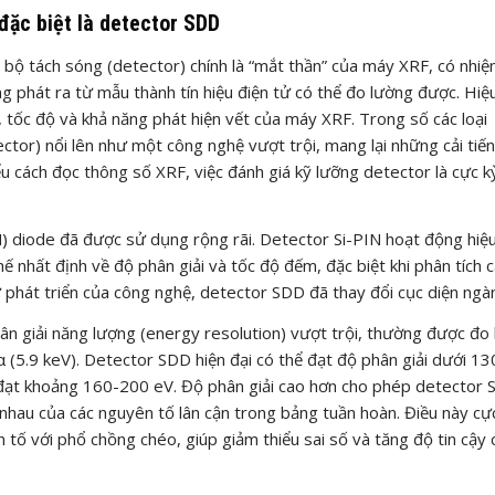
 đặc biệt là detector SDD
hì bộ tách sóng (detector) chính là “mắt thần” của máy XRF, có nhi
g phát ra từ mẫu thành tín hiệu điện tử có thể đo lường được. Hiệ
 tốc độ và khả năng phát hiện vết của máy XRF. Trong số các loại
ector) nổi lên như một công nghệ vượt trội, mang lại những cải tiế
iểu cách đọc thông số XRF, việc đánh giá kỹ lưỡng detector là cực 
iN) diode đã được sử dụng rộng rãi. Detector Si-PIN hoạt động hiệ
 nhất định về độ phân giải và tốc độ đếm, đặc biệt khi phân tích 
 phát triển của công nghệ, detector SDD đã thay đổi cục diện ngà
ân giải năng lượng (energy resolution) vượt trội, thường được đo
(5.9 keV). Detector SDD hiện đại có thể đạt độ phân giải dưới 13
ỉ đạt khoảng 160-200 eV. Độ phân giải cao hơn cho phép detector
 nhau của các nguyên tố lân cận trong bảng tuần hoàn. Điều này cự
 tố với phổ chồng chéo, giúp giảm thiểu sai số và tăng độ tin cậy 