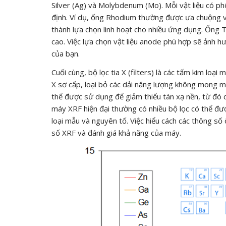
Silver (Ag) và Molybdenum (Mo). Mỗi vật liệu có phổ
định. Ví dụ, ống Rhodium thường được ưa chuộng vì
thành lựa chọn linh hoạt cho nhiều ứng dụng. Ống
cao. Việc lựa chọn vật liệu anode phù hợp sẽ ảnh h
của bạn.
Cuối cùng, bộ lọc tia X (filters) là các tấm kim lo
X sơ cấp, loại bỏ các dải năng lượng không mong mu
thể được sử dụng để giảm thiểu tán xạ nền, từ đó cải
máy XRF hiện đại thường có nhiều bộ lọc có thể đượ
loại mẫu và nguyên tố. Việc hiểu cách các thông số 
số XRF và đánh giá khả năng của máy.