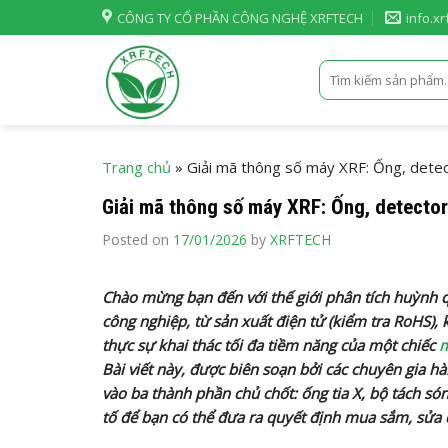
Skip
CÔNG TY CỔ PHẦN CÔNG NGHỆ XRFTECH
info.x
to
content
Tìm
kiếm:
Trang chủ
»
Giải mã thông số máy XRF: Ống, detec
Giải mã thông số máy XRF: Ống, detector
Posted on
17/01/2026
by
XRFTECH
Chào mừng bạn đến với thế giới phân tích huỳnh q
công nghiệp, từ sản xuất điện tử (kiểm tra RoHS), 
thực sự khai thác tối đa tiềm năng của một chiếc
m
Bài viết này, được biên soạn bởi các chuyên gia h
vào ba thành phần chủ chốt: ống tia X, bộ tách són
tố để bạn có thể đưa ra quyết định mua sắm, sửa