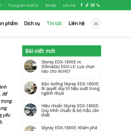
H
Trung tâm thiết bị
Tin tức
Liên hệ
ản phẩm
Dịch vụ
Tin tức
Liên hệ
Bài viết mới
Skyray EDX-1800E vs
Shimadzu EDX-LE: Lựa chọn
nào cho RoHS?
Bảo dưỡng Skyray EDX-1800E:
gành
Bí quyết duy trì hiệu suất trong
ngành nhựa
, để
 trọng.
Hiệu chuẩn Skyray EDX-1800E:
rung
Quy trình chuẩn & bộ mẫu cần
g yếu
thiết
t.
Skyray EDX-1800E: Khám phá