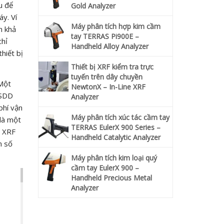
u để
Gold Analyzer
y. Ví
Máy phân tích hợp kim cầm
n khả
tay TERRAS Pi900E –
chỉ
Handheld Alloy Analyzer
hiết bị
Thiết bị XRF kiểm tra trực
tuyến trên dây chuyền
 Một
NewtonX – In-Line XRF
 SDD
Analyzer
phí vận
Máy phân tích xúc tác cầm tay
 là một
TERRAS EulerX 900 Series –
. XRF
Handheld Catalytic Analyzer
n số
Máy phân tích kim loại quý
cầm tay EulerX 900 –
Handheld Precious Metal
Analyzer