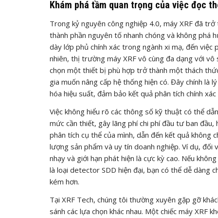
Khám phá tầm quan trọng của việc đọc t
Trong kỷ nguyên công nghiệp 4.0, máy XRF đã trở t
thành phần nguyên tố nhanh chóng và không phá hủ
dày lớp phủ chính xác trong ngành xi mạ, đến việc p
nhiên, thị trường máy XRF vô cùng đa dạng với vô s
chọn một thiết bị phù hợp trở thành một thách thứ
gia muốn nâng cấp hệ thống hiện có. Đây chính là lý
hóa hiệu suất, đảm bảo kết quả phân tích chính xác
Việc không hiểu rõ các thông số kỹ thuật có thể d
mức cần thiết, gây lãng phí chi phí đầu tư ban đầu
phân tích cụ thể của mình, dẫn đến kết quả không ch
lượng sản phẩm và uy tín doanh nghiệp. Ví dụ, đối v
nhạy và giới hạn phát hiện là cực kỳ cao. Nếu không
là loại detector SDD hiện đại, bạn có thể dễ dàng ch
kém hơn.
Tại XRF Tech, chúng tôi thường xuyên gặp gỡ khác
sánh các lựa chọn khác nhau. Một chiếc máy XRF khô