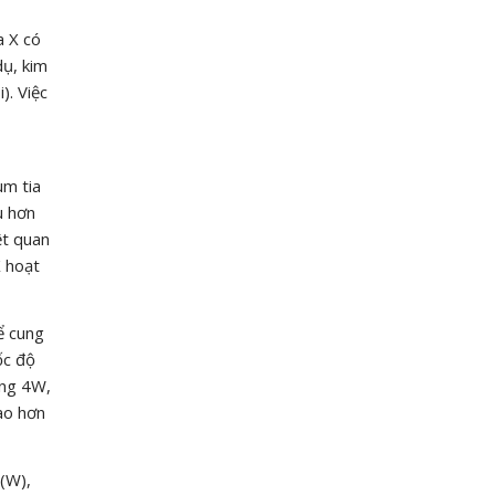
a X có
dụ, kim
). Việc
ùm tia
u hơn
ệt quan
X hoạt
ể cung
ốc độ
ống 4W,
ao hơn
 (W),