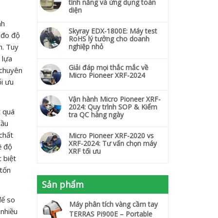
tính năng và ứng dụng toàn
diện
nh
Skyray EDX-1800E: Máy test
 đo độ
RoHS lý tưởng cho doanh
n. Tuy
nghiệp nhỏ
 lựa
Giải đáp mọi thắc mắc về
 chuyên
Micro Pioneer XRF-2024
ối ưu
Vận hành Micro Pioneer XRF-
2024: Quy trình SOP & Kiểm
t quá
tra QC hàng ngày
cầu
 chất
Micro Pioneer XRF-2020 vs
XRF-2024: Tư vấn chọn máy
ề độ
XRF tối ưu
 biệt
 tốn
Sản phẩm
để so
Máy phân tích vàng cầm tay
 nhiều
TERRAS Pi900E – Portable