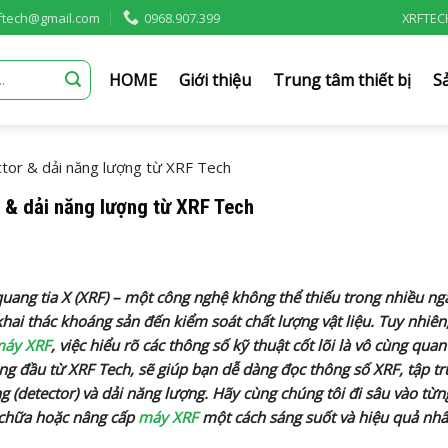
rftech@gmail.com
0968.907.399
XRFTEC
HOME
Giới thiệu
Trung tâm thiết bị
S
tor & dải năng lượng từ XRF Tech
 & dải năng lượng từ XRF Tech
uang tia X (XRF) – một công nghệ không thể thiếu trong nhiều n
khai thác khoáng sản đến kiểm soát chất lượng vật liệu. Tuy nhiên
áy XRF
, việc hiểu rõ các thông số kỹ thuật cốt lõi là vô cùng quan
àng đầu từ XRF Tech, sẽ giúp bạn dễ dàng đọc thông số XRF, tập t
g (detector) và dải năng lượng. Hãy cùng chúng tôi đi sâu vào từn
 chữa hoặc nâng cấp
máy XRF
một cách sáng suốt và hiệu quả nhấ