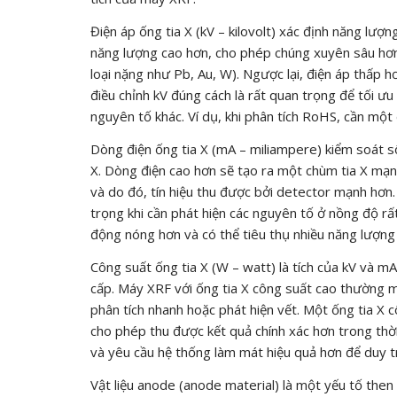
Điện áp ống tia X (kV – kilovolt) xác định năng lượn
năng lượng cao hơn, cho phép chúng xuyên sâu hơn 
loại nặng như Pb, Au, W). Ngược lại, điện áp thấp hơ
điều chỉnh kV đúng cách là rất quan trọng để tối ưu
nguyên tố khác. Ví dụ, khi phân tích RoHS, cần một 
Dòng điện ống tia X (mA – miliampere) kiểm soát s
X. Dòng điện cao hơn sẽ tạo ra một chùm tia X mạ
và do đó, tín hiệu thu được bởi detector mạnh hơn. 
trọng khi cần phát hiện các nguyên tố ở nồng độ rấ
động nóng hơn và có thể tiêu thụ nhiều năng lượng
Công suất ống tia X (W – watt) là tích của kV và mA
cấp. Máy XRF với ống tia X công suất cao thường ma
phân tích nhanh hoặc phát hiện vết. Một ống tia X
cho phép thu được kết quả chính xác hơn trong thời
và yêu cầu hệ thống làm mát hiệu quả hơn để duy tr
Vật liệu anode (anode material) là một yếu tố then