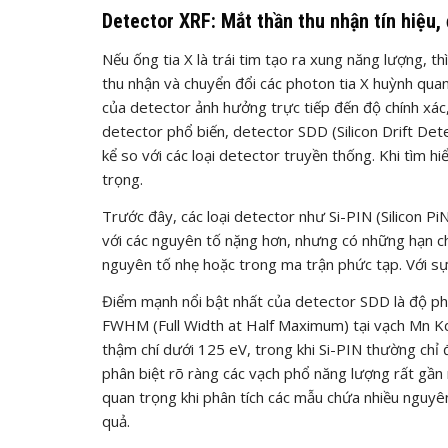
Detector XRF: Mắt thần thu nhận tín hiệu,
Nếu ống tia X là trái tim tạo ra xung năng lượng, t
thu nhận và chuyển đổi các photon tia X huỳnh quan
của detector ảnh hưởng trực tiếp đến độ chính xác,
detector phổ biến, detector SDD (Silicon Drift Det
kể so với các loại detector truyền thống. Khi tìm h
trọng.
Trước đây, các loại detector như Si-PIN (Silicon P
với các nguyên tố nặng hơn, nhưng có những hạn chế
nguyên tố nhẹ hoặc trong ma trận phức tạp. Với sự
Điểm mạnh nổi bật nhất của detector SDD là độ ph
FWHM (Full Width at Half Maximum) tại vạch Mn Kα 
thậm chí dưới 125 eV, trong khi Si-PIN thường ch
phân biệt rõ ràng các vạch phổ năng lượng rất gần
quan trọng khi phân tích các mẫu chứa nhiều nguyên
quả.