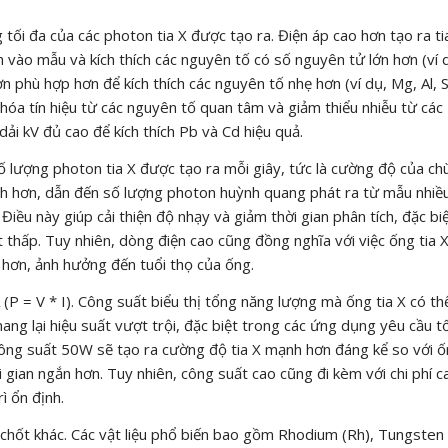
g tối đa của các photon tia X được tạo ra. Điện áp cao hơn tạo ra ti
vào mẫu và kích thích các nguyên tố có số nguyên tử lớn hơn (ví 
n phù hợp hơn để kích thích các nguyên tố nhẹ hơn (ví dụ, Mg, Al, Si
 hóa tín hiệu từ các nguyên tố quan tâm và giảm thiểu nhiễu từ các
dải kV đủ cao để kích thích Pb và Cd hiệu quả.
ố lượng photon tia X được tạo ra mỗi giây, tức là cường độ của ch
nh hơn, dẫn đến số lượng photon huỳnh quang phát ra từ mẫu nhiề
Điều này giúp cải thiện độ nhạy và giảm thời gian phân tích, đặc bi
t thấp. Tuy nhiên, dòng điện cao cũng đồng nghĩa với việc ống tia 
 hơn, ảnh hưởng đến tuổi thọ của ống.
 (P = V * I). Công suất biểu thị tổng năng lượng mà ống tia X có th
ng lại hiệu suất vượt trội, đặc biệt trong các ứng dụng yêu cầu t
 công suất 50W sẽ tạo ra cường độ tia X mạnh hơn đáng kể so với 
 gian ngắn hơn. Tuy nhiên, công suất cao cũng đi kèm với chi phí c
ì ổn định.
 chốt khác. Các vật liệu phổ biến bao gồm Rhodium (Rh), Tungsten