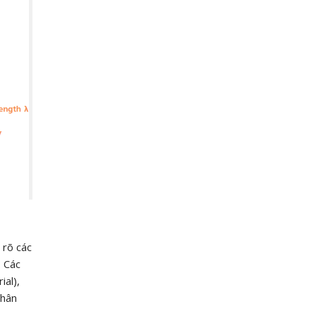
 rõ các
. Các
ial),
phân