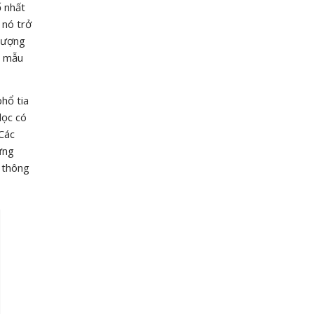
ố nhất
 nó trở
 lượng
g mẫu
phổ tia
lọc có
 Các
ừng
c thông