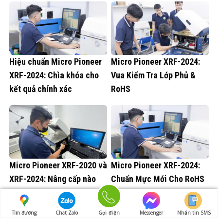
Hiệu chuẩn Micro Pioneer
Micro Pioneer XRF-2024:
XRF-2024: Chìa khóa cho
Vua Kiểm Tra Lớp Phủ &
kết quả chính xác
RoHS
Micro Pioneer XRF-2020 và
Micro Pioneer XRF-2024:
XRF-2024: Nâng cấp nào
Chuẩn Mực Mới Cho RoHS
đáng chú ý?
& Hợp Kim
Tìm đường
Chat Zalo
Gọi điện
Messenger
Nhắn tin SMS