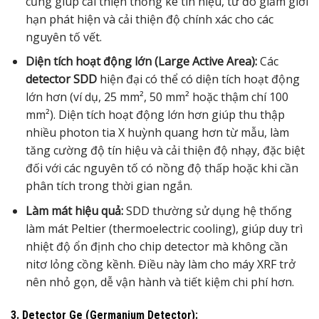
cũng giúp cải thiện thống kê tín hiệu, từ đó giảm giới
hạn phát hiện và cải thiện độ chính xác cho các
nguyên tố vết.
Diện tích hoạt động lớn (Large Active Area):
Các
detector SDD
hiện đại có thể có diện tích hoạt động
lớn hơn (ví dụ, 25 mm², 50 mm² hoặc thậm chí 100
mm²). Diện tích hoạt động lớn hơn giúp thu thập
nhiều photon tia X huỳnh quang hơn từ mẫu, làm
tăng cường độ tín hiệu và cải thiện độ nhạy, đặc biệt
đối với các nguyên tố có nồng độ thấp hoặc khi cần
phân tích trong thời gian ngắn.
Làm mát hiệu quả:
SDD thường sử dụng hệ thống
làm mát Peltier (thermoelectric cooling), giúp duy trì
nhiệt độ ổn định cho chip detector mà không cần
nitơ lỏng cồng kềnh. Điều này làm cho máy XRF trở
nên nhỏ gọn, dễ vận hành và tiết kiệm chi phí hơn.
3. Detector Ge (Germanium Detector):