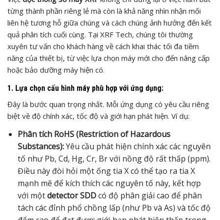
từng thành phần riêng lẻ mà còn là khả năng nhìn nhận mối
liên hệ tương hỗ giữa chúng và cách chúng ảnh hưởng đến kết
quả phân tích cuối cùng. Tại XRF Tech, chúng tôi thường
xuyên tư vấn cho khách hàng về cách khai thác tối đa tiềm
năng của thiết bị, từ việc lựa chọn máy mới cho đến nâng cấp
hoặc bảo dưỡng máy hiện có.
1. Lựa chọn cấu hình máy phù hợp với ứng dụng:
Đây là bước quan trọng nhất. Mỗi ứng dụng có yêu cầu riêng
biệt về độ chính xác, tốc độ và giới hạn phát hiện. Ví dụ:
Phân tích RoHS (Restriction of Hazardous
Substances):
Yêu cầu phát hiện chính xác các nguyên
tố như Pb, Cd, Hg, Cr, Br với nồng độ rất thấp (ppm).
Điều này đòi hỏi một ống tia X có thể tạo ra tia X
mạnh mẽ để kích thích các nguyên tố này, kết hợp
với một
detector SDD
có độ phân giải cao để phân
tách các đỉnh phổ chồng lấp (như Pb và As) và tốc độ
đếm cao để đạt được giới hạn phát hiện thấp trong