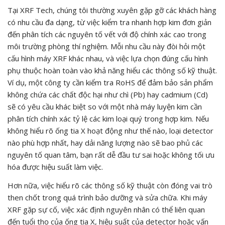
Tại XRF Tech, chúng tôi thường xuyên gặp gỡ các khách hàng
có nhu cầu đa dạng, từ việc kiểm tra nhanh hợp kim đơn giản
đến phân tích các nguyên tố vết với độ chính xác cao trong
môi trường phòng thí nghiệm. Mỗi nhu cầu này đòi hỏi một
cấu hình máy XRF khác nhau, và việc lựa chọn đúng cấu hình
phụ thuộc hoàn toàn vào khả năng hiểu các thông số kỹ thuật.
Ví dụ, một công ty cần kiểm tra RoHS để đảm bảo sản phẩm
không chứa các chất độc hại như chì (Pb) hay cadmium (Cd)
sẽ có yêu cầu khác biệt so với một nhà máy luyện kim cần
phân tích chính xác tỷ lệ các kim loại quý trong hợp kim. Nếu
không hiểu rõ ống tia X hoạt động như thế nào, loại detector
nào phù hợp nhất, hay dải năng lượng nào sẽ bao phủ các
nguyên tố quan tâm, bạn rất dễ đầu tư sai hoặc không tối ưu
hóa được hiệu suất làm việc.
Hơn nữa, việc hiểu rõ các thông số kỹ thuật còn đóng vai trò
then chốt trong quá trình bảo dưỡng và sửa chữa. Khi máy
XRF gặp sự cố, việc xác định nguyên nhân có thể liên quan
đến tuổi thọ của ống tia X, hiệu suất của detector hoặc vấn