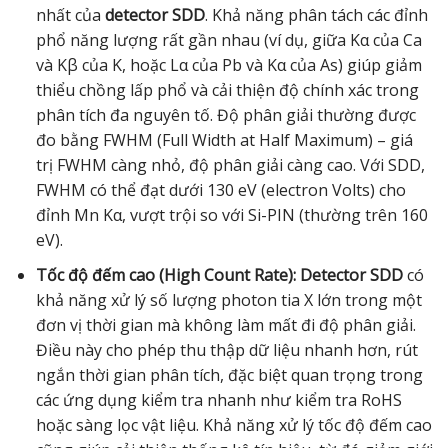
nhất của
detector SDD
. Khả năng phân tách các đỉnh
phổ năng lượng rất gần nhau (ví dụ, giữa Kα của Ca
và Kβ của K, hoặc Lα của Pb và Kα của As) giúp giảm
thiểu chồng lấp phổ và cải thiện độ chính xác trong
phân tích đa nguyên tố. Độ phân giải thường được
đo bằng FWHM (Full Width at Half Maximum) – giá
trị FWHM càng nhỏ, độ phân giải càng cao. Với SDD,
FWHM có thể đạt dưới 130 eV (electron Volts) cho
đỉnh Mn Kα, vượt trội so với Si-PIN (thường trên 160
eV).
Tốc độ đếm cao (High Count Rate):
Detector SDD
có
khả năng xử lý số lượng photon tia X lớn trong một
đơn vị thời gian mà không làm mất đi độ phân giải.
Điều này cho phép thu thập dữ liệu nhanh hơn, rút
ngắn thời gian phân tích, đặc biệt quan trọng trong
các ứng dụng kiểm tra nhanh như kiểm tra RoHS
hoặc sàng lọc vật liệu. Khả năng xử lý tốc độ đếm cao