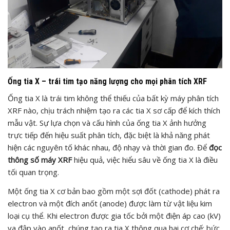
Ống tia X – trái tim tạo năng lượng cho mọi phân tích XRF
Ống tia X là trái tim không thể thiếu của bất kỳ máy phân tích
XRF nào, chịu trách nhiệm tạo ra các tia X sơ cấp để kích thích
mẫu vật. Sự lựa chọn và cấu hình của ống tia X ảnh hưởng
trực tiếp đến hiệu suất phân tích, đặc biệt là khả năng phát
hiện các nguyên tố khác nhau, độ nhạy và thời gian đo. Để
đọc
thông số máy XRF
hiệu quả, việc hiểu sâu về ống tia X là điều
tối quan trọng.
Một ống tia X cơ bản bao gồm một sợi đốt (cathode) phát ra
electron và một đích anốt (anode) được làm từ vật liệu kim
loại cụ thể. Khi electron được gia tốc bởi một điện áp cao (kV)
va đập vào anốt, chúng tạo ra tia X thông qua hai cơ chế: bức