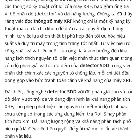
các thông số kỹ thuật cốt lõi của máy XRF, bao gồm ống tia
X, bộ phận dò (detector) và dải năng lượng. Chúng ta đã thấy
rằng việc
đọc thông số máy XRF
không chỉ là một kỹ năng kỹ
thuật mà còn là chìa khóa để đưa ra các quyết định thông
minh, từ việc lựa chọn thiết bị phù hợp đến tối ưu hóa hiệu
suất và duy trì máy trong tình trạng tốt nhất. Từ việc hiểu rõ
công suất và vật liệu anốt của ống tia X ảnh hưởng đến khả
năng kích thích nguyên tố, đến việc nhận thức tầm quan trọng
của độ phân giải và tốc độ đếm của
detector SDD
trong việc
phân tích chính xác các nguyên tố chồng lấp, mỗi chi tiết đều
đóng góp vào bức tranh toàn cảnh về khả năng của máy XRF.
Đặc biệt, công nghệ
detector SDD
với độ phân giải cao và tốc
độ đếm vượt trội đã và đang định hình lại khả năng phân tích
XRF, cho phép phát hiện các nguyên tố vết với độ chính xác
chưa từng có trong các ứng dụng kiểm tra RoHS hay phân
tích hợp kim. Dải năng lượng rộng và khả năng phân tách phổ
hiệu quả là điều kiện tiên quyết để giải mã mọi bí ẩn về thành
phần vật liệu.