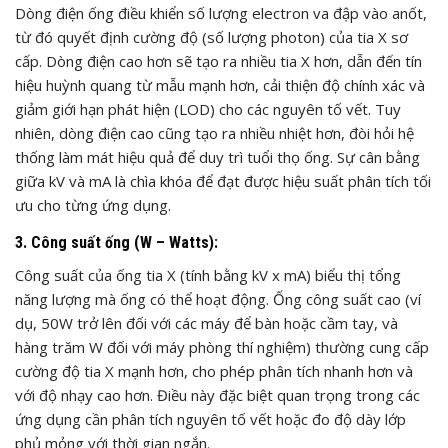
Dòng điện ống điều khiển số lượng electron va đập vào anốt,
từ đó quyết định cường độ (số lượng photon) của tia X sơ
cấp. Dòng điện cao hơn sẽ tạo ra nhiều tia X hơn, dẫn đến tín
hiệu huỳnh quang từ mẫu mạnh hơn, cải thiện độ chính xác và
giảm giới hạn phát hiện (LOD) cho các nguyên tố vết. Tuy
nhiên, dòng điện cao cũng tạo ra nhiều nhiệt hơn, đòi hỏi hệ
thống làm mát hiệu quả để duy trì tuổi thọ ống. Sự cân bằng
giữa kV và mA là chìa khóa để đạt được hiệu suất phân tích tối
ưu cho từng ứng dụng.
3. Công suất ống (W – Watts):
Công suất của ống tia X (tính bằng kV x mA) biểu thị tổng
năng lượng mà ống có thể hoạt động. Ống công suất cao (ví
dụ, 50W trở lên đối với các máy để bàn hoặc cầm tay, và
hàng trăm W đối với máy phòng thí nghiệm) thường cung cấp
cường độ tia X mạnh hơn, cho phép phân tích nhanh hơn và
với độ nhạy cao hơn. Điều này đặc biệt quan trọng trong các
ứng dụng cần phân tích nguyên tố vết hoặc đo độ dày lớp
phủ mỏng với thời gian ngắn.