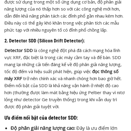
được sử dụng trong một số ứng dụng cơ bản, độ phân giải
năng lượng của nó thấp hơn so với các công nghệ mới hơn,
dẫn đến khả năng phân tách các đỉnh phổ gần nhau kém hơn.
Điều này có thể gây khó khăn trong việc phân tích các mẫu
phức tạp với nhiều nguyên tố có đỉnh phổ chồng lấp.
2. Detector SDD (Silicon Drift Detector):
Detector SDD
là công nghệ đột phá đã cách mạng hóa lĩnh
vực XRF, đặc biệt là trong các máy cầm tay và để bàn. SDD
mang lại những cải tiến đáng kể về độ phân giải năng lượng,
tốc độ đếm và hiệu suất phát hiện, giúp việc
đọc thông số
máy XRF
trở nên chính xác và nhanh chóng hơn bao giờ hết.
Điểm nổi bật của SDD là khả năng vận hành ở nhiệt độ cao
hơn (thường được làm mát bằng hiệu ứng Peltier thay vì nitơ
lỏng như detector Ge truyền thống) trong khi vẫn duy trì
được độ phân giải tuyệt vời.
Ưu điểm nổi bật của detector SDD:
Độ phân giải năng lượng cao:
Đây là ưu điểm lớn