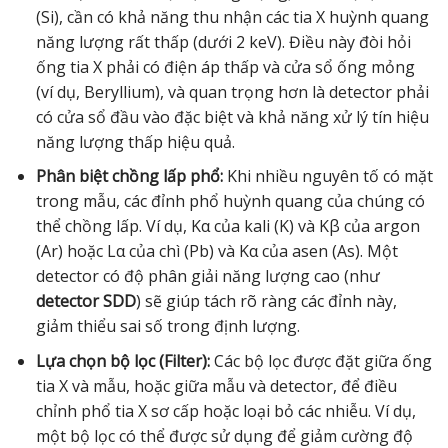
(Si), cần có khả năng thu nhận các tia X huỳnh quang
năng lượng rất thấp (dưới 2 keV). Điều này đòi hỏi
ống tia X phải có điện áp thấp và cửa sổ ống mỏng
(ví dụ, Beryllium), và quan trọng hơn là detector phải
có cửa sổ đầu vào đặc biệt và khả năng xử lý tín hiệu
năng lượng thấp hiệu quả.
Phân biệt chồng lấp phổ:
Khi nhiều nguyên tố có mặt
trong mẫu, các đỉnh phổ huỳnh quang của chúng có
thể chồng lấp. Ví dụ, Kα của kali (K) và Kβ của argon
(Ar) hoặc Lα của chì (Pb) và Kα của asen (As). Một
detector có độ phân giải năng lượng cao (như
detector SDD
) sẽ giúp tách rõ ràng các đỉnh này,
giảm thiểu sai số trong định lượng.
Lựa chọn bộ lọc (Filter):
Các bộ lọc được đặt giữa ống
tia X và mẫu, hoặc giữa mẫu và detector, để điều
chỉnh phổ tia X sơ cấp hoặc loại bỏ các nhiễu. Ví dụ,
một bộ lọc có thể được sử dụng để giảm cường độ