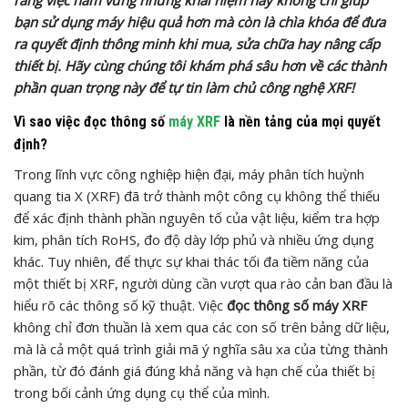
bạn sử dụng máy hiệu quả hơn mà còn là chìa khóa để đưa
ra quyết định thông minh khi mua, sửa chữa hay nâng cấp
thiết bị. Hãy cùng chúng tôi khám phá sâu hơn về các thành
phần quan trọng này để tự tin làm chủ công nghệ XRF!
Vì sao việc đọc thông số
máy XRF
là nền tảng của mọi quyết
định?
Trong lĩnh vực công nghiệp hiện đại, máy phân tích huỳnh
quang tia X (XRF) đã trở thành một công cụ không thể thiếu
để xác định thành phần nguyên tố của vật liệu, kiểm tra hợp
kim, phân tích RoHS, đo độ dày lớp phủ và nhiều ứng dụng
khác. Tuy nhiên, để thực sự khai thác tối đa tiềm năng của
một thiết bị XRF, người dùng cần vượt qua rào cản ban đầu là
hiểu rõ các thông số kỹ thuật. Việc
đọc thông số máy XRF
không chỉ đơn thuần là xem qua các con số trên bảng dữ liệu,
mà là cả một quá trình giải mã ý nghĩa sâu xa của từng thành
phần, từ đó đánh giá đúng khả năng và hạn chế của thiết bị
trong bối cảnh ứng dụng cụ thể của mình.