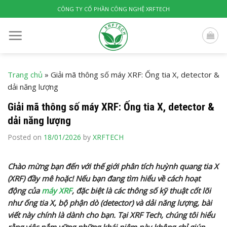
Skip
CÔNG TY CỔ PHẦN CÔNG NGHỆ XRFTECH
to
content
Trang chủ
»
Giải mã thông số máy XRF: Ống tia X, detector &
dải năng lượng
Giải mã thông số máy XRF: Ống tia X, detector &
dải năng lượng
Posted on
18/01/2026
by
XRFTECH
Chào mừng bạn đến với thế giới phân tích huỳnh quang tia X
(XRF) đầy mê hoặc! Nếu bạn đang tìm hiểu về cách hoạt
động của
máy XRF
, đặc biệt là các thông số kỹ thuật cốt lõi
như ống tia X, bộ phận dò (detector) và dải năng lượng, bài
viết này chính là dành cho bạn. Tại XRF Tech, chúng tôi hiểu
rằng việc nắm vững những khái niệm này không chỉ giúp