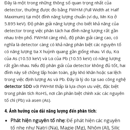
Đây là một trong những thông số quan trọng nhất của
detector, thường được đo bằng FWHM (Full Width at Half
Maximum) tại một đỉnh năng lượng chuẩn (ví dụ, Mn Kα ở
5.895 keV). Độ phân giải năng lượng cho biết khả năng của
detector trong việc phân tách hai đỉnh năng lượng rất gần
nhau trên phổ. FWHM càng nhỏ, độ phân giải càng cao, có
nghĩa là detector càng có khả năng phân biệt các nguyên tố
có năng lượng tia X huỳnh quang gần giống nhau. Ví dụ, Kα
của As (10.53 keV) và Lα của Pb (10.55 keV) có năng lượng
rất gần nhau. Nếu độ phân giải của detector không đủ tốt, hai
đỉnh này sẽ chồng lấp hoàn toàn, gây khó khăn hoặc sai lệch
trong việc định lượng As và Pb. Đây là lý do tại sao công nghệ
detector SDD
với FWHM thấp là lựa chọn ưu việt, đặc biệt
trong phân tích RoHS, nơi cần phân biệt chính xác các nguyên
tố chì (Pb) và asen (As).
4. Ảnh hưởng của dải năng lượng đến phân tích:
Phát hiện nguyên tố nhẹ:
Để phát hiện các nguyên
tố nhẹ như Natri (Na), Magie (Mg), Nhôm (Al), Silic