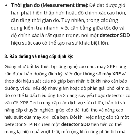
Thời gian đo (Measurement time):
Để đạt được giới
hạn phát hiện thấp hơn hoặc độ chính xác cao hơn,
cần tăng thời gian đo. Tuy nhiên, trong các ứng
dụng kiểm tra nhanh, việc cân bằng giữa tốc độ và
độ chính xác là rất quan trọng, nơi một
detector SDD
hiệu suất cao có thể tạo ra sự khác biệt lớn.
3. Bảo dưỡng và nâng cấp định kỳ:
Giống như bất kỳ thiết bị công nghệ cao nào, máy XRF cũng
cần được bảo dưỡng định kỳ. Việc
đọc thông số máy XRF
và
theo dõi hiệu suất của nó giúp bạn nhận biết khi nào cần bảo
dưỡng. Ví dụ, nếu độ nhạy giảm hoặc độ phân giải phổ kém đi,
đó có thể là dấu hiệu ống tia X đang suy yếu hoặc detector có
vấn đề. XRF Tech cung cấp các dịch vụ sửa chữa, bảo trì và
nâng cấp chuyên nghiệp, giúp kéo dài tuổi thọ và nâng cao
hiệu suất của máy XRF của bạn. Đôi khi, việc nâng cấp từ một
detector Si-PIN cũ lên một
detector SDD
tiên tiến có thể
mang lại hiệu quả vượt trội, mở rộng khả năng phân tích mà