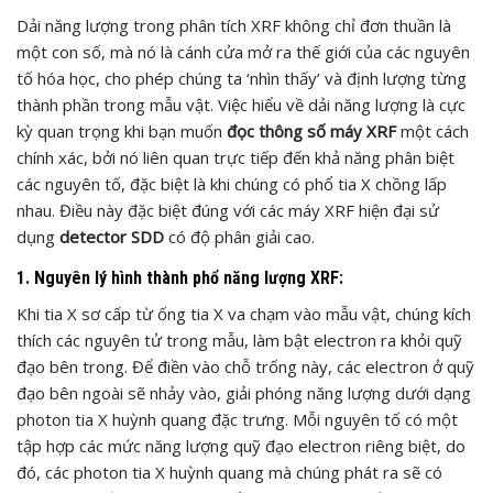
Dải năng lượng trong phân tích XRF không chỉ đơn thuần là
một con số, mà nó là cánh cửa mở ra thế giới của các nguyên
tố hóa học, cho phép chúng ta ‘nhìn thấy’ và định lượng từng
thành phần trong mẫu vật. Việc hiểu về dải năng lượng là cực
kỳ quan trọng khi bạn muốn
đọc thông số máy XRF
một cách
chính xác, bởi nó liên quan trực tiếp đến khả năng phân biệt
các nguyên tố, đặc biệt là khi chúng có phổ tia X chồng lấp
nhau. Điều này đặc biệt đúng với các máy XRF hiện đại sử
dụng
detector SDD
có độ phân giải cao.
1. Nguyên lý hình thành phổ năng lượng XRF:
Khi tia X sơ cấp từ ống tia X va chạm vào mẫu vật, chúng kích
thích các nguyên tử trong mẫu, làm bật electron ra khỏi quỹ
đạo bên trong. Để điền vào chỗ trống này, các electron ở quỹ
đạo bên ngoài sẽ nhảy vào, giải phóng năng lượng dưới dạng
photon tia X huỳnh quang đặc trưng. Mỗi nguyên tố có một
tập hợp các mức năng lượng quỹ đạo electron riêng biệt, do
đó, các photon tia X huỳnh quang mà chúng phát ra sẽ có