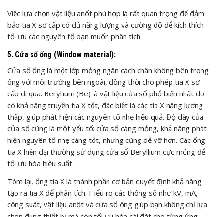
Việc lựa chọn vật liệu anốt phù hợp là rất quan trọng để đảm
bảo tia X sơ cấp có đủ năng lượng và cường độ để kích thích
tối ưu các nguyên tố bạn muốn phân tích.
5. Cửa sổ ống (Window material):
Cửa sổ ống là một lớp mỏng ngăn cách chân không bên trong
ống với môi trường bên ngoài, đồng thời cho phép tia X sơ
cấp đi qua. Beryllium (Be) là vật liệu cửa sổ phổ biến nhất do
có khả năng truyền tia X tốt, đặc biệt là các tia X năng lượng
thấp, giúp phát hiện các nguyên tố nhẹ hiệu quả. Độ dày của
cửa sổ cũng là một yếu tố: cửa sổ càng mỏng, khả năng phát
hiện nguyên tố nhẹ càng tốt, nhưng cũng dễ vỡ hơn. Các ống
tia X hiện đại thường sử dụng cửa sổ Beryllium cực mỏng để
tối ưu hóa hiệu suất.
Tóm lại, ống tia X là thành phần cơ bản quyết định khả năng
tạo ra tia X để phân tích. Hiểu rõ các thông số như kV, mA,
công suất, vật liệu anốt và cửa sổ ống giúp bạn không chỉ lựa
chọn đúng thiết bị mà còn tối ưu hóa cài đặt cho từng ứng