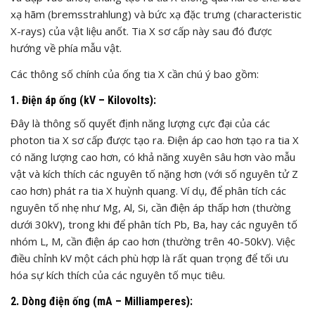
xạ hãm (bremsstrahlung) và bức xạ đặc trưng (characteristic
X-rays) của vật liệu anốt. Tia X sơ cấp này sau đó được
hướng về phía mẫu vật.
Các thông số chính của ống tia X cần chú ý bao gồm:
1. Điện áp ống (kV – Kilovolts):
Đây là thông số quyết định năng lượng cực đại của các
photon tia X sơ cấp được tạo ra. Điện áp cao hơn tạo ra tia X
có năng lượng cao hơn, có khả năng xuyên sâu hơn vào mẫu
vật và kích thích các nguyên tố nặng hơn (với số nguyên tử Z
cao hơn) phát ra tia X huỳnh quang. Ví dụ, để phân tích các
nguyên tố nhẹ như Mg, Al, Si, cần điện áp thấp hơn (thường
dưới 30kV), trong khi để phân tích Pb, Ba, hay các nguyên tố
nhóm L, M, cần điện áp cao hơn (thường trên 40-50kV). Việc
điều chỉnh kV một cách phù hợp là rất quan trọng để tối ưu
hóa sự kích thích của các nguyên tố mục tiêu.
2. Dòng điện ống (mA – Milliamperes):