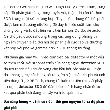
Detector Germanium (HPGe – High Purity Germanium) cung
cấp độ phân giải năng lượng tuyệt vời, thậm chí còn tốt hơn
SDD trong một số trường hợp. Tuy nhiên, chúng đòi hỏi phải
được làm mát bằng nitơ lỏng để duy trì hiệu suất, làm cho
chúng cồng kềnh, đắt tiền và ít tiện lợi hơn. Do đó, detector
Ge chủ yếu được sử dụng trong các ứng dụng phòng thí
nghiệm chuyên biệt, đòi hỏi độ phân giải cực cao và thường
kết hợp với phổ kế gamma hơn là XRF thông thường.
Khi đánh giá máy XRF, việc xem xét loại detector là một yếu
tố then chốt. Với sự phát triển của công nghệ,
detector SDD
đã trở thành tiêu chuẩn vàng cho hầu hết các máy XRF hiện
đại, mang lại sự cân bằng tối ưu giữa hiệu suất, chi phí và tính
tiện dụng. Tại XRF Tech, chúng tôi luôn ưu tiên các giải pháp
sử dụng
detector SDD
để đảm bảo khách hàng nhận được
kết quả phân tích đáng tin cậy và hiệu quả nhất.
Dải năng lượng – cánh cửa đến thế giới nguyên tố và độ phân
giải phổ