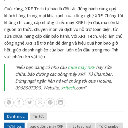
Cuối cùng, XRF Tech tự hào là đối tác đồng hành cùng quý
khách hàng trong mọi khía cạnh của công nghệ XRF. Chúng tôi
không chỉ cung cấp những chiếc máy XRF hiện đại, mà còn là
nguồn tri thức, chuyên môn và dịch vụ hỗ trợ toàn diện, từ
sửa chữa, nâng cấp đến bảo hành. Với XRF Tech, việc làm chủ
công nghệ XRF sẽ trở nên dễ dàng và hiệu quả hơn bao giờ
hết, giúp doanh nghiệp của bạn luôn dẫn đầu trong mọi lĩnh
vực phân tích vật liệu.
“Nếu bạn đang có nhu cầu
mua máy XRF
hay sửa
chữa, bão dưỡng các dòng máy XRF, Tủ Chamber.
Đừng ngại ngần liên hệ với chúng tôi qua Hotline:
0968907399. Website:
xrftech
.com”
Danh mục:
Tin tức
Từ khóa:
bảo dưỡng máy XRF
máy test rosh
Tủ Chamber