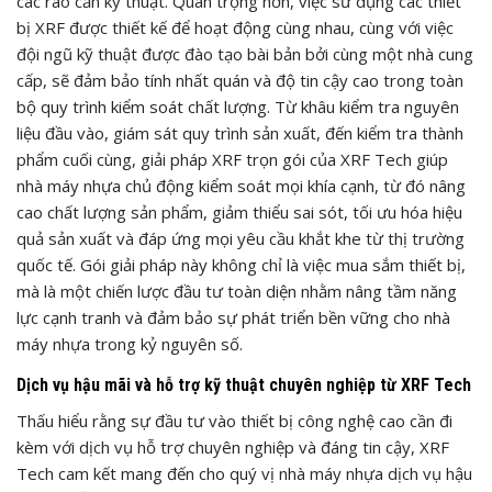
các rào cản kỹ thuật. Quan trọng hơn, việc sử dụng các thiết
bị XRF được thiết kế để hoạt động cùng nhau, cùng với việc
đội ngũ kỹ thuật được đào tạo bài bản bởi cùng một nhà cung
cấp, sẽ đảm bảo tính nhất quán và độ tin cậy cao trong toàn
bộ quy trình kiểm soát chất lượng. Từ khâu kiểm tra nguyên
liệu đầu vào, giám sát quy trình sản xuất, đến kiểm tra thành
phẩm cuối cùng, giải pháp XRF trọn gói của XRF Tech giúp
nhà máy nhựa chủ động kiểm soát mọi khía cạnh, từ đó nâng
cao chất lượng sản phẩm, giảm thiểu sai sót, tối ưu hóa hiệu
quả sản xuất và đáp ứng mọi yêu cầu khắt khe từ thị trường
quốc tế. Gói giải pháp này không chỉ là việc mua sắm thiết bị,
mà là một chiến lược đầu tư toàn diện nhằm nâng tầm năng
lực cạnh tranh và đảm bảo sự phát triển bền vững cho nhà
máy nhựa trong kỷ nguyên số.
Dịch vụ hậu mãi và hỗ trợ kỹ thuật chuyên nghiệp từ XRF Tech
Thấu hiểu rằng sự đầu tư vào thiết bị công nghệ cao cần đi
kèm với dịch vụ hỗ trợ chuyên nghiệp và đáng tin cậy, XRF
Tech cam kết mang đến cho quý vị nhà máy nhựa dịch vụ hậu