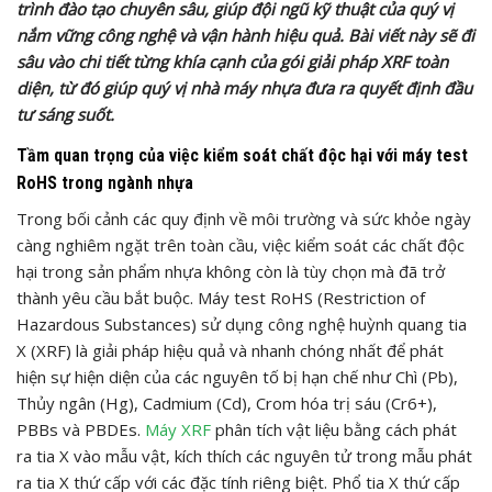
trình đào tạo chuyên sâu, giúp đội ngũ kỹ thuật của quý vị
nắm vững công nghệ và vận hành hiệu quả. Bài viết này sẽ đi
sâu vào chi tiết từng khía cạnh của gói giải pháp XRF toàn
diện, từ đó giúp quý vị nhà máy nhựa đưa ra quyết định đầu
tư sáng suốt.
Tầm quan trọng của việc kiểm soát chất độc hại với máy test
RoHS trong ngành nhựa
Trong bối cảnh các quy định về môi trường và sức khỏe ngày
càng nghiêm ngặt trên toàn cầu, việc kiểm soát các chất độc
hại trong sản phẩm nhựa không còn là tùy chọn mà đã trở
thành yêu cầu bắt buộc. Máy test RoHS (Restriction of
Hazardous Substances) sử dụng công nghệ huỳnh quang tia
X (XRF) là giải pháp hiệu quả và nhanh chóng nhất để phát
hiện sự hiện diện của các nguyên tố bị hạn chế như Chì (Pb),
Thủy ngân (Hg), Cadmium (Cd), Crom hóa trị sáu (Cr6+),
PBBs và PBDEs.
Máy XRF
phân tích vật liệu bằng cách phát
ra tia X vào mẫu vật, kích thích các nguyên tử trong mẫu phát
ra tia X thứ cấp với các đặc tính riêng biệt. Phổ tia X thứ cấp