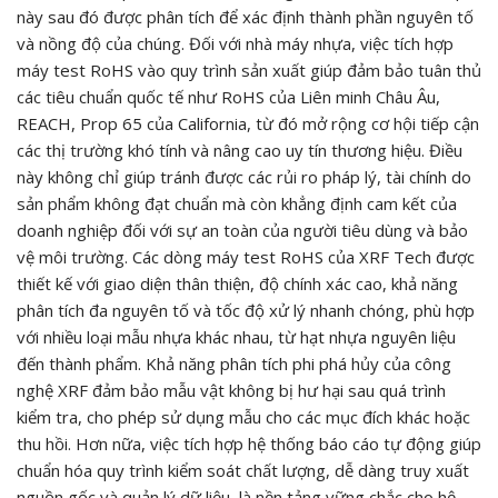
này sau đó được phân tích để xác định thành phần nguyên tố
và nồng độ của chúng. Đối với nhà máy nhựa, việc tích hợp
máy test RoHS vào quy trình sản xuất giúp đảm bảo tuân thủ
các tiêu chuẩn quốc tế như RoHS của Liên minh Châu Âu,
REACH, Prop 65 của California, từ đó mở rộng cơ hội tiếp cận
các thị trường khó tính và nâng cao uy tín thương hiệu. Điều
này không chỉ giúp tránh được các rủi ro pháp lý, tài chính do
sản phẩm không đạt chuẩn mà còn khẳng định cam kết của
doanh nghiệp đối với sự an toàn của người tiêu dùng và bảo
vệ môi trường. Các dòng máy test RoHS của XRF Tech được
thiết kế với giao diện thân thiện, độ chính xác cao, khả năng
phân tích đa nguyên tố và tốc độ xử lý nhanh chóng, phù hợp
với nhiều loại mẫu nhựa khác nhau, từ hạt nhựa nguyên liệu
đến thành phẩm. Khả năng phân tích phi phá hủy của công
nghệ XRF đảm bảo mẫu vật không bị hư hại sau quá trình
kiểm tra, cho phép sử dụng mẫu cho các mục đích khác hoặc
thu hồi. Hơn nữa, việc tích hợp hệ thống báo cáo tự động giúp
chuẩn hóa quy trình kiểm soát chất lượng, dễ dàng truy xuất
nguồn gốc và quản lý dữ liệu, là nền tảng vững chắc cho hệ