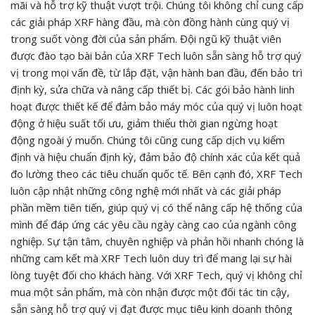
mãi và hỗ trợ kỹ thuật vượt trội. Chúng tôi không chỉ cung cấp
các giải pháp XRF hàng đầu, mà còn đồng hành cùng quý vị
trong suốt vòng đời của sản phẩm. Đội ngũ kỹ thuật viên
được đào tạo bài bản của XRF Tech luôn sẵn sàng hỗ trợ quý
vị trong mọi vấn đề, từ lắp đặt, vận hành ban đầu, đến bảo trì
định kỳ, sửa chữa và nâng cấp thiết bị. Các gói bảo hành linh
hoạt được thiết kế để đảm bảo máy móc của quý vị luôn hoạt
động ở hiệu suất tối ưu, giảm thiểu thời gian ngừng hoạt
động ngoài ý muốn. Chúng tôi cũng cung cấp dịch vụ kiểm
định và hiệu chuẩn định kỳ, đảm bảo độ chính xác của kết quả
đo lường theo các tiêu chuẩn quốc tế. Bên cạnh đó, XRF Tech
luôn cập nhật những công nghệ mới nhất và các giải pháp
phần mềm tiên tiến, giúp quý vị có thể nâng cấp hệ thống của
mình để đáp ứng các yêu cầu ngày càng cao của ngành công
nghiệp. Sự tận tâm, chuyên nghiệp và phản hồi nhanh chóng là
những cam kết mà XRF Tech luôn duy trì để mang lại sự hài
lòng tuyệt đối cho khách hàng. Với XRF Tech, quý vị không chỉ
mua một sản phẩm, mà còn nhận được một đối tác tin cậy,
sẵn sàng hỗ trợ quý vị đạt được mục tiêu kinh doanh thông