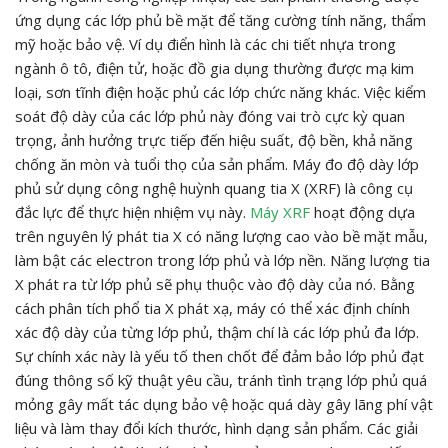
ứng dụng các lớp phủ bề mặt để tăng cường tính năng, thẩm
mỹ hoặc bảo vệ. Ví dụ điển hình là các chi tiết nhựa trong
ngành ô tô, điện tử, hoặc đồ gia dụng thường được mạ kim
loại, sơn tĩnh điện hoặc phủ các lớp chức năng khác. Việc kiểm
soát độ dày của các lớp phủ này đóng vai trò cực kỳ quan
trọng, ảnh hưởng trực tiếp đến hiệu suất, độ bền, khả năng
chống ăn mòn và tuổi thọ của sản phẩm. Máy đo độ dày lớp
phủ sử dụng công nghệ huỳnh quang tia X (XRF) là công cụ
đắc lực để thực hiện nhiệm vụ này.
Máy XRF
hoạt động dựa
trên nguyên lý phát tia X có năng lượng cao vào bề mặt mẫu,
làm bật các electron trong lớp phủ và lớp nền. Năng lượng tia
X phát ra từ lớp phủ sẽ phụ thuộc vào độ dày của nó. Bằng
cách phân tích phổ tia X phát xạ, máy có thể xác định chính
xác độ dày của từng lớp phủ, thậm chí là các lớp phủ đa lớp.
Sự chính xác này là yếu tố then chốt để đảm bảo lớp phủ đạt
đúng thông số kỹ thuật yêu cầu, tránh tình trạng lớp phủ quá
mỏng gây mất tác dụng bảo vệ hoặc quá dày gây lãng phí vật
liệu và làm thay đổi kích thước, hình dạng sản phẩm. Các giải