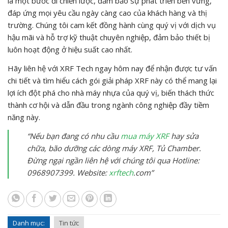
là một bước đi chiến lược, đảm bảo sự phát triển bền vững,
đáp ứng mọi yêu cầu ngày càng cao của khách hàng và thị
trường. Chúng tôi cam kết đồng hành cùng quý vị với dịch vụ
hậu mãi và hỗ trợ kỹ thuật chuyên nghiệp, đảm bảo thiết bị
luôn hoạt động ở hiệu suất cao nhất.
Hãy liên hệ với XRF Tech ngay hôm nay để nhận được tư vấn
chi tiết và tìm hiểu cách gói giải pháp XRF này có thể mang lại
lợi ích đột phá cho nhà máy nhựa của quý vị, biến thách thức
thành cơ hội và dẫn đầu trong ngành công nghiệp đầy tiềm
năng này.
“Nếu bạn đang có nhu cầu
mua máy XRF
hay sửa
chữa, bão dưỡng các dòng máy XRF, Tủ Chamber.
Đừng ngại ngần liên hệ với chúng tôi qua Hotline:
0968907399. Website:
xrftech
.com”
Danh mục:
Tin tức