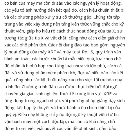
cơ bản của máy mà còn đi sâu vào các nguyên lý hoạt động,
các yếu tố ảnh hưởng đến kết quả đo, cách hiệu chuẩn thiết bị,
và các phương pháp xử lý sự cố thường gặp. Chúng tôi tập
trung vào việc xây dựng nền tảng kiến thức vững chắc cho kỹ
thuật viên, giúp họ hiểu rõ cách thức hoạt động của tia X, sự
tương tác giữa tia X và vật chất, cũng như cách diễn giải chính
xác các phổ phân tích. Các nội dung đào tạo bao gồm: nguyên
lý hoạt động của máy XRF và máy test RoHS, quy trình vận
hành an toàn, các bước chuẩn bị mẫu hiệu quả, lựa chọn chế
độ phân tích phù hợp cho từng loại nhựa và lớp phủ, cách cài
đặt và sử dụng phần mềm phân tích, đọc và hiểu báo cáo kết
quả, cũng như các kỹ thuật nâng cao cho việc tối ưu hóa quy
trình đo. Chương trình đào tạo được thực hiện bởi đội ngũ
chuyên gia giàu kinh nghiệm thực tế trong lĩnh vực XRF và
ứng dụng trong ngành nhựa, với phương pháp giảng dạy sinh
động, kết hợp lý thuyết và thực hành trên chính thiết bị của
quý vị. Điều này không chỉ giúp đội ngũ kỹ thuật viên tự tin
vận hành máy một cách độc lập, mà còn có khả năng chủ
động trong việc giải quyết các vấn đề phát sinh, đảm bảo