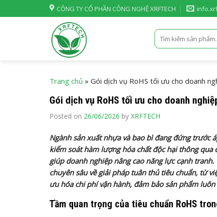
Skip
CÔNG TY CỔ PHẦN CÔNG NGHỆ XRFTECH
info.x
to
content
Tìm
kiếm:
Trang chủ
»
Gói dịch vụ RoHS tối ưu cho doanh ng
Gói dịch vụ RoHS tối ưu cho doanh nghiệ
Posted on
26/06/2026
by
XRFTECH
Ngành sản xuất nhựa và bao bì đang đứng trước áp 
kiểm soát hàm lượng hóa chất độc hại thông qua d
giúp doanh nghiệp nâng cao năng lực cạnh tranh. 
chuyên sâu về giải pháp tuân thủ tiêu chuẩn, từ vi
ưu hóa chi phí vận hành, đảm bảo sản phẩm luôn 
Tầm quan trọng của tiêu chuẩn RoHS tro