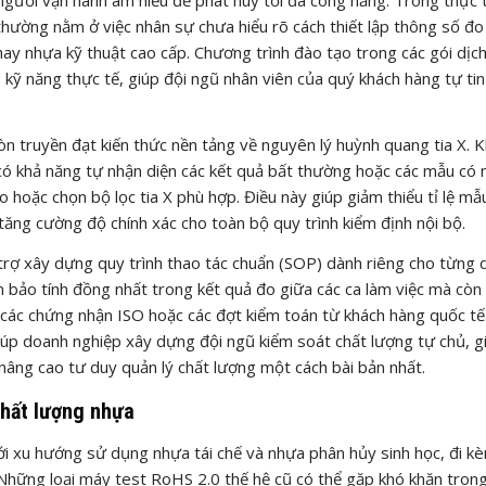
thường nằm ở việc nhân sự chưa hiểu rõ cách thiết lập thông số đo
hay nhựa kỹ thuật cao cấp. Chương trình đào tạo trong các gói dịc
kỹ năng thực tế, giúp đội ngũ nhân viên của quý khách hàng tự tin
 truyền đạt kiến thức nền tảng về nguyên lý huỳnh quang tia X. Kh
sẽ có khả năng tự nhận diện các kết quả bất thường hoặc các mẫu có
 hoặc chọn bộ lọc tia X phù hợp. Điều này giúp giảm thiểu tỉ lệ mẫ
i tăng cường độ chính xác cho toàn bộ quy trình kiểm định nội bộ.
trợ xây dựng quy trình thao tác chuẩn (SOP) dành riêng cho từng
m bảo tính đồng nhất trong kết quả đo giữa các ca làm việc mà còn 
 các chứng nhận ISO hoặc các đợt kiểm toán từ khách hàng quốc tế
giúp doanh nghiệp xây dựng đội ngũ kiểm soát chất lượng tự chủ, 
nâng cao tư duy quản lý chất lượng một cách bài bản nhất.
chất lượng nhựa
ới xu hướng sử dụng nhựa tái chế và nhựa phân hủy sinh học, đi k
 Những loại máy test RoHS 2.0 thế hệ cũ có thể gặp khó khăn trong