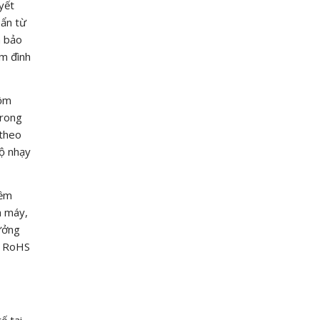
yết
bẩn từ
h bảo
àm đình
gồm
trong
 theo
độ nhạy
mềm
a máy,
hưởng
về RoHS
ế tại