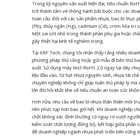
Trong kỷ nguyên sản xuất hiện đại, tiêu chuẩn RoH
trở thành tấm vé thông hành bắt buộc cho các doa
toàn cầu. Đối với các sản phẩm nhựa, bao bì thực ph
(Pb), thủy ngân (Hg), cadmium (Cd), crom hóa trị 
Một sai sót nhỏ trong thành phần phụ gia hoặc chất
gây thiệt hại kinh tế nghiêm trọng.
Tại XRF Tech, chúng tôi nhận thấy rằng nhiều doan
phương pháp thủ công hoặc gửi mẫu đi bên thứ ba, 
xuất. Sử dụng máy test RoHS 2.0 ngay tại dây chu
liệu đầu vào, từ hạt nhựa nguyên sinh, nhựa tái chế
chuyên nghiệp không chỉ giúp tuân thủ pháp lý mà c
lớn đòi hỏi khắt khe về tiêu chuẩn an toàn sức khỏ
Hơn nữa, nhu cầu về bao bì nhựa thân thiện môi trư
nên phức tạp hơn bao giờ hết. Khi doanh nghiệp chu
chất không xác định thường có nguy cơ vượt ngưỡn
kiểm soát chất lượng đồng bộ, kết hợp giữa phần cứn
để doanh nghiệp ngành nhựa phát triển bền vững tr