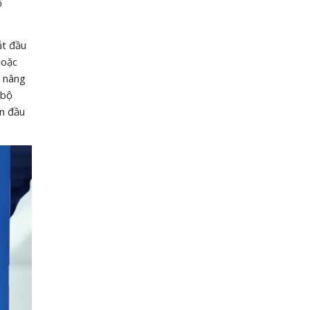
ộ
ắt đầu
hoặc
g nâng
 bộ
an đầu