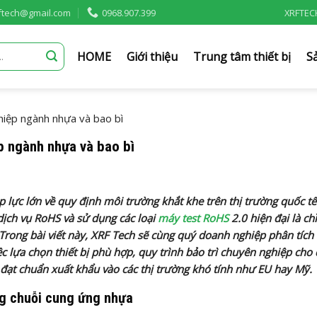
rftech@gmail.com
0968.907.399
XRFTEC
HOME
Giới thiệu
Trung tâm thiết bị
S
hiệp ngành nhựa và bao bì
p ngành nhựa và bao bì
lực lớn về quy định môi trường khắt khe trên thị trường quốc tế.
ịch vụ RoHS và sử dụng các loại
máy test RoHS
2.0 hiện đại là ch
Trong bài viết này, XRF Tech sẽ cùng quý doanh nghiệp phân tích
ệc lựa chọn thiết bị phù hợp, quy trình bảo trì chuyên nghiệp cho 
đạt chuẩn xuất khẩu vào các thị trường khó tính như EU hay Mỹ.
ng chuỗi cung ứng nhựa