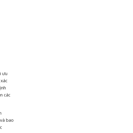
i ưu
 xác
ịnh
ện các
m
 và bao
ợc