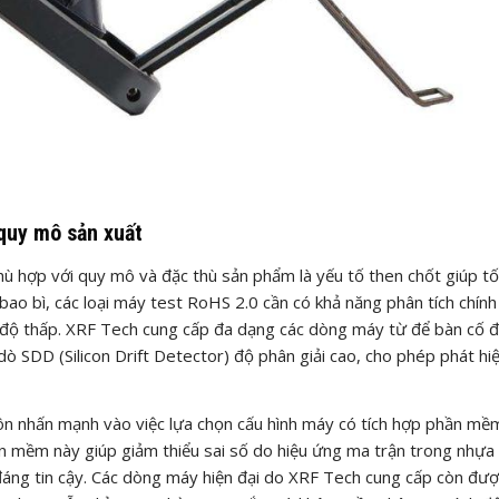
quy mô sản xuất
phù hợp với quy mô và đặc thù sản phẩm là yếu tố then chốt giúp tố
bao bì, các loại máy test RoHS 2.0 cần có khả năng phân tích chính
độ thấp. XRF Tech cung cấp đa dạng các dòng máy từ để bàn cố đ
 dò SDD (Silicon Drift Detector) độ phân giải cao, cho phép phát hi
uôn nhấn mạnh vào việc lựa chọn cấu hình máy có tích hợp phần mề
n mềm này giúp giảm thiểu sai số do hiệu ứng ma trận trong nhựa
 đáng tin cậy. Các dòng máy hiện đại do XRF Tech cung cấp còn đư