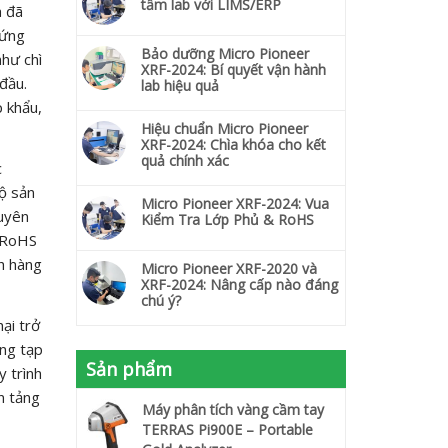
tầm lab với LIMS/ERP
à đã
 ứng
Bảo dưỡng Micro Pioneer
như chì
XRF-2024: Bí quyết vận hành
đầu.
lab hiệu quả
p khẩu,
Hiệu chuẩn Micro Pioneer
XRF-2024: Chìa khóa cho kết
quả chính xác
c
ộ sản
Micro Pioneer XRF-2024: Vua
guyên
Kiểm Tra Lớp Phủ & RoHS
ụ RoHS
ch hàng
Micro Pioneer XRF-2020 và
XRF-2024: Nâng cấp nào đáng
chú ý?
ại trở
ợng tạp
Sản phẩm
 trình
n tảng
Máy phân tích vàng cầm tay
TERRAS Pi900E – Portable