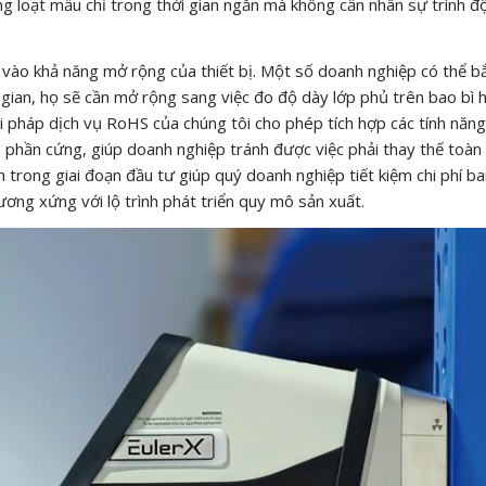
ng loạt mẫu chỉ trong thời gian ngắn mà không cần nhân sự trình đ
g vào khả năng mở rộng của thiết bị. Một số doanh nghiệp có thể b
 gian, họ sẽ cần mở rộng sang việc đo độ dày lớp phủ trên bao bì 
ải pháp dịch vụ RoHS của chúng tôi cho phép tích hợp các tính năn
phần cứng, giúp doanh nghiệp tránh được việc phải thay thế toàn
h trong giai đoạn đầu tư giúp quý doanh nghiệp tiết kiệm chi phí b
ơng xứng với lộ trình phát triển quy mô sản xuất.