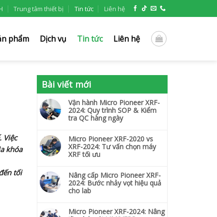
H
Trung tâm thiết bị
Tin tức
Liên hệ
ản phẩm
Dịch vụ
Tin tức
Liên hệ
Bài viết mới
Vận hành Micro Pioneer XRF-
2024: Quy trình SOP & Kiểm
tra QC hàng ngày
 Việc
Micro Pioneer XRF-2020 vs
XRF-2024: Tư vấn chọn máy
ìa khóa
XRF tối ưu
đến tối
Nâng cấp Micro Pioneer XRF-
2024: Bước nhảy vọt hiệu quả
cho lab
Micro Pioneer XRF-2024: Nâng