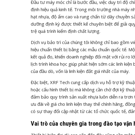
Đầu tư máy móc chỉ là bước đầu, việc duy trì độ ch
định hiệu quả kinh tế. Trong môi trường nhà máy n
hạt nhựa, độ ẩm cao và rung chấn từ dây chuyền s
dưỡng định kỳ được thiết kế chuyên biệt để giải qu
trệ quá trình kiểm định chất lượng.
Dịch vụ bảo trì của chúng tôi không chỉ bao gồm v
hiệu chuẩn thiết bị bằng các mẫu chuẩn quốc tế. M
kết quả đo, khiến doanh nghiệp đối mặt với rủi ro lớ
lịch trình khoa học giúp phát hiện sớm các linh kiện
của đầu dò, vốn là linh kiện đắt giá nhất của máy.
Đặc biệt, XRF Tech cung cấp dịch vụ hỗ trợ kỹ thu
hoặc cấu hình thiết bị mà không cần chờ đợi kỹ thuậ
đảm bảo quy trình sản xuất nhựa luôn diễn ra trơn 
ưu đãi về giá cho linh kiện thay thế chính hãng, đ
có sự thay đổi cập nhật từ các tổ chức quốc tế, đả
Vai trò của chuyên gia trong đào tạo vận
Thiết bị hiện đại dù cao cấp đến đâu cũng cần một 