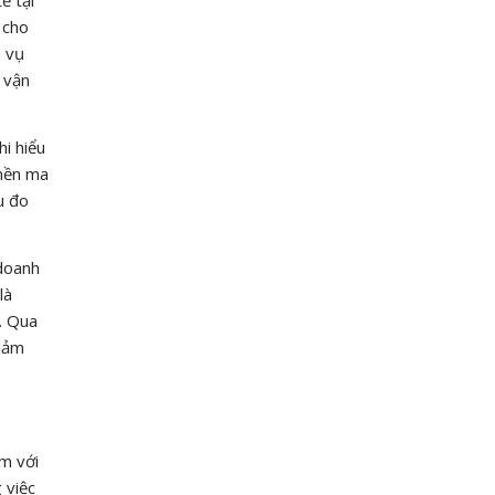
 cho
h vụ
 vận
i hiểu
 nền ma
u đo
 doanh
là
. Qua
giảm
èm với
 việc