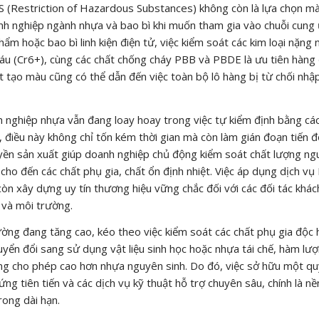
S (Restriction of Hazardous Substances) không còn là lựa chọn m
nh nghiệp ngành nhựa và bao bì khi muốn tham gia vào chuỗi cung
ẩm hoặc bao bì linh kiện điện tử, việc kiểm soát các kim loại nặng 
sáu (Cr6+), cùng các chất chống cháy PBB và PBDE là ưu tiên hàng 
 tạo màu cũng có thể dẫn đến việc toàn bộ lô hàng bị từ chối nhậ
h nghiệp nhựa vẫn đang loay hoay trong việc tự kiểm định bằng cá
điều này không chỉ tốn kém thời gian mà còn làm gián đoạn tiến đ
yền sản xuất giúp doanh nghiệp chủ động kiểm soát chất lượng n
 cho đến các chất phụ gia, chất ổn định nhiệt. Việc áp dụng dịch v
òn xây dựng uy tín thương hiệu vững chắc đối với các đối tác khá
e và môi trường.
ờng đang tăng cao, kéo theo việc kiểm soát các chất phụ gia độc h
yển đổi sang sử dụng vật liệu sinh học hoặc nhựa tái chế, hàm lư
g cho phép cao hơn nhựa nguyên sinh. Do đó, việc sở hữu một quy
g tiên tiến và các dịch vụ kỹ thuật hỗ trợ chuyên sâu, chính là nề
ong dài hạn.