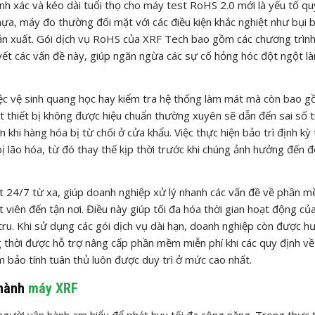
ính xác và kéo dài tuổi thọ cho máy test RoHS 2.0 mới là yếu tố qu
hựa, máy đo thường đối mặt với các điều kiện khắc nghiệt như bụi 
ản xuất. Gói dịch vụ RoHS của XRF Tech bao gồm các chương trìn
yết các vấn đề này, giúp ngăn ngừa các sự cố hỏng hóc đột ngột l
iệc vệ sinh quang học hay kiểm tra hệ thống làm mát mà còn bao 
ột thiết bị không được hiệu chuẩn thường xuyên sẽ dẫn đến sai số 
n khi hàng hóa bị từ chối ở cửa khẩu. Việc thực hiện bảo trì định kỳ
 bị lão hóa, từ đó thay thế kịp thời trước khi chúng ảnh hưởng đến 
ật 24/7 từ xa, giúp doanh nghiệp xử lý nhanh các vấn đề về phần 
t viên đến tận nơi. Điều này giúp tối đa hóa thời gian hoạt động củ
tru. Khi sử dụng các gói dịch vụ dài hạn, doanh nghiệp còn được 
ồng thời được hỗ trợ nâng cấp phần mềm miễn phí khi các quy định 
m bảo tính tuân thủ luôn được duy trì ở mức cao nhất.
 hành
máy XRF
người vận hành am hiểu để phát huy tối đa công năng. Trong thực t