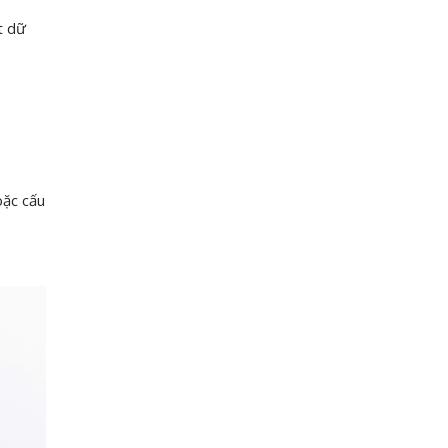
t dữ
oặc cấu