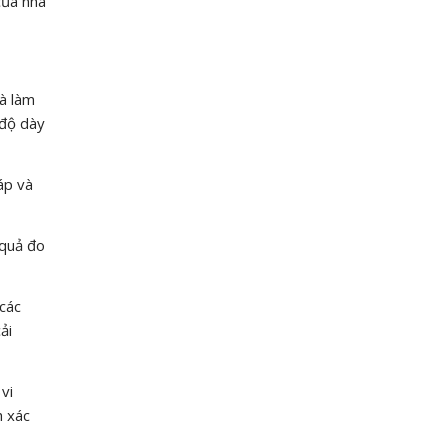
của nhà
và làm
 độ dày
áp và
 quả đo
 các
ải
vi
h xác