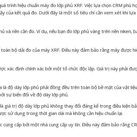
quá trình hiệu chuẩn máy đo lớp phủ XRF. Việc lựa chọn CRM phù hợ
ậy của kết quả đo. Dưới đây là một số tiêu chí cần xem xét khi lựa
hủ và nền cần đo. Ví dụ, nếu bạn đo lớp phủ vàng trên nền niken, b
ủ toàn bộ dải đo của máy XRF. Điều này đảm bảo rằng máy được hi
ợc xác định chính xác bởi một tổ chức độc lập. Giá trị này phải đư
là độ dày lớp phủ phải đồng đều trên toàn bộ bề mặt của vật liệu
i sự biến đổi về độ dày lớp phủ.
là giá trị độ dày lớp phủ không thay đổi đáng kể trong điều kiện b
c sử dụng trong thời gian dài mà không cần hiệu chuẩn lại.
 cung cấp bởi một nhà cung cấp uy tín. Điều này đảm bảo rằng C