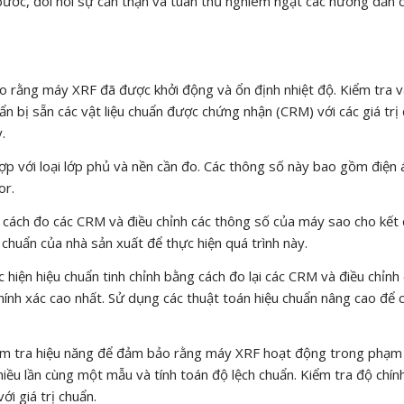
 bước, đòi hỏi sự cẩn thận và tuân thủ nghiêm ngặt các hướng dẫn 
ảo rằng máy XRF đã được khởi động và ổn định nhiệt độ. Kiểm tra 
n bị sẵn các vật liệu chuẩn được chứng nhận (CRM) với các giá trị
.
hợp với loại lớp phủ và nền cần đo. Các thông số này bao gồm điện 
or.
 cách đo các CRM và điều chỉnh các thông số của máy sao cho kết
chuẩn của nhà sản xuất để thực hiện quá trình này.
c hiện hiệu chuẩn tinh chỉnh bằng cách đo lại các CRM và điều chỉnh
ính xác cao nhất. Sử dụng các thuật toán hiệu chuẩn nâng cao để c
 kiểm tra hiệu năng để đảm bảo rằng máy XRF hoạt động trong phạm 
hiều lần cùng một mẫu và tính toán độ lệch chuẩn. Kiểm tra độ chín
i giá trị chuẩn.