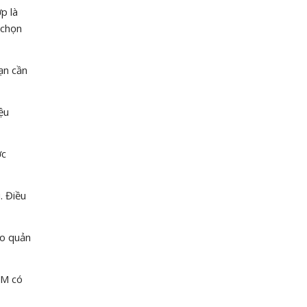
p là
 chọn
ạn cần
ệu
ợc
. Điều
ảo quản
RM có