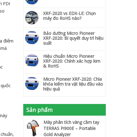
ẩn FDI
 so
XRF-2020 vs EDX-LE: Chọn
máy đo RoHS nào?
Bảo dưỡng Micro Pioneer
XRF-2020: Bí quyết duy trì hiệu
ịa điểm
suất
p mà
Hiệu chuẩn Micro Pioneer
XRF-2020: Chính xác hợp kim
& RoHS
ác
Micro Pioneer XRF-2020: Chìa
khóa kiểm tra vật liệu đầu vào
 quốc
hiệu quả
Sản phẩm
 này
Máy phân tích vàng cầm tay
TERRAS Pi900E – Portable
 chuẩn,
Gold Analyzer