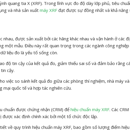
uỳnh quang tia X (XRF). Trong lĩnh vực đo độ dày lớp phủ, tiêu chu
dụng và nhà sản xuất
máy XRF
đạt được sự đồng nhất và khả năng
 nhau, được sản xuất bởi các hãng khác nhau và vận hành ở các đ
ùng một mẫu. Điều này rất quan trọng trong các ngành công nghiệ
dữ liệu đo là yếu tố sống còn.
cao độ tin cậy của kết quả đo, giảm thiểu sai số và đảm bảo rằng c
tin cậy.
ho việc so sánh kết quả đo giữa các phòng thí nghiệm, nhà máy và
g mại quốc tế và hợp tác nghiên cứu.
 liệu chuẩn được chứng nhận (CRM) để
hiệu chuẩn máy XRF
. Các CRM
rị được xác định chính xác bởi một tổ chức độc lập.
 tiết về quy trình hiệu chuẩn máy XRF, bao gồm số lượng điểm hiệu