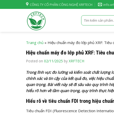
Skip
CÔNG TY CỔ PHẦN CÔNG NGHỆ XRFTECH
info.x
to
content
Tìm
kiếm:
Trang chủ
»
Hiệu chuẩn máy đo lớp phủ XRF: Tiêu c
Hiệu chuẩn máy đo lớp phủ XRF: Tiêu chuẩ
Posted on
02/11/2025
by
XRFTECH
Trong lĩnh vực đo lường và kiểm soát chất lượng 
chính xác và tin cậy của kết quả đo, việc hiệu chu
quan trọng. Bài viết này sẽ đi sâu vào quy trình 
hiểu rõ hơn về tầm quan trọng, quy trình thực hiện
Hiểu rõ về tiêu chuẩn FDI trong hiệu chuẩ
Tiêu chuẩn FDI (Fluorescence Detection Internatio