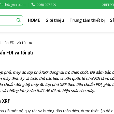
rftech@gmail.com
0968.907.399
XRFTEC
HOME
Giới thiệu
Trung tâm thiết bị
S
huẩn FDI và tối ưu
n FDI và tối ưu
lớp phủ, máy đo lớp phủ XRF đóng vai trò then chốt. Để đảm bảo 
ẩn máy định kỳ và tuân thủ các tiêu chuẩn quốc tế như FDI là vô c
hiệu chuẩn đồng bộ máy đo lớp phủ XRF theo tiêu chuẩn FDI, giúp 
 và những lưu ý cần thiết để tối ưu hiệu suất của máy.
n XRF
nal) là một bộ quy tắc và hướng dẫn toàn diện, được thiết lập để 