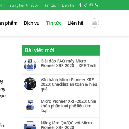
H
Trung tâm thiết bị
Tin tức
Liên hệ
ản phẩm
Dịch vụ
Tin tức
Liên hệ
Bài viết mới
Giải đáp FAQ máy Micro
Pioneer XRF-2020 – XRF Tech
Vận hành Micro Pioneer XRF-
độ
2020: Checklist an toàn & hiệu
ùng
quả
bạn
Micro Pioneer XRF-2020: Chìa
khóa phân loại phế liệu kim
loại
Nâng tầm QA/QC với Micro
đảm
Pioneer XRF-2020