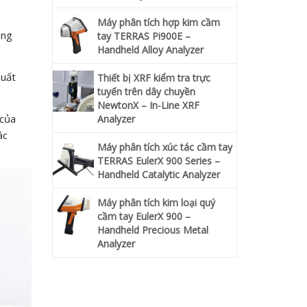
Máy phân tích hợp kim cầm
ong
tay TERRAS Pi900E –
Handheld Alloy Analyzer
suất
Thiết bị XRF kiểm tra trực
tuyến trên dây chuyền
NewtonX – In-Line XRF
 của
Analyzer
ác
Máy phân tích xúc tác cầm tay
TERRAS EulerX 900 Series –
Handheld Catalytic Analyzer
Máy phân tích kim loại quý
cầm tay EulerX 900 –
Handheld Precious Metal
Analyzer