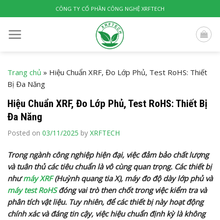
Skip
CÔNG TY CỔ PHẦN CÔNG NGHỆ XRFTECH
to
content
Trang chủ
»
Hiệu Chuẩn XRF, Đo Lớp Phủ, Test RoHS: Thiết
Bị Đa Năng
Hiệu Chuẩn XRF, Đo Lớp Phủ, Test RoHS: Thiết Bị
Đa Năng
Posted on
03/11/2025
by
XRFTECH
Trong ngành công nghiệp hiện đại, việc đảm bảo chất lượng
và tuân thủ các tiêu chuẩn là vô cùng quan trọng. Các thiết bị
như
máy XRF
(Huỳnh quang tia X), máy đo độ dày lớp phủ và
máy test RoHS
đóng vai trò then chốt trong việc kiểm tra và
phân tích vật liệu. Tuy nhiên, để các thiết bị này hoạt động
chính xác và đáng tin cậy, việc hiệu chuẩn định kỳ là không