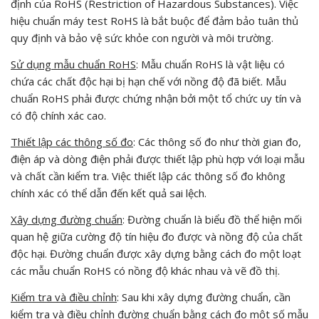
định của RoHS (Restriction of Hazardous Substances). Việc
hiệu chuẩn máy test RoHS là bắt buộc để đảm bảo tuân thủ
quy định và bảo vệ sức khỏe con người và môi trường.
Sử dụng mẫu chuẩn RoHS
: Mẫu chuẩn RoHS là vật liệu có
chứa các chất độc hại bị hạn chế với nồng độ đã biết. Mẫu
chuẩn RoHS phải được chứng nhận bởi một tổ chức uy tín và
có độ chính xác cao.
Thiết lập các thông số đo
: Các thông số đo như thời gian đo,
điện áp và dòng điện phải được thiết lập phù hợp với loại mẫu
và chất cần kiểm tra. Việc thiết lập các thông số đo không
chính xác có thể dẫn đến kết quả sai lệch.
Xây dựng đường chuẩn
: Đường chuẩn là biểu đồ thể hiện mối
quan hệ giữa cường độ tín hiệu đo được và nồng độ của chất
độc hại. Đường chuẩn được xây dựng bằng cách đo một loạt
các mẫu chuẩn RoHS có nồng độ khác nhau và vẽ đồ thị.
Kiểm tra và điều chỉnh
: Sau khi xây dựng đường chuẩn, cần
kiểm tra và điều chỉnh đường chuẩn bằng cách đo một số mẫu