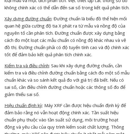
loại mẫu và mục đích phân tích. Việc thiết lập các thông số đo
không chính xác có thể dẫn đến sai số trong kết quả phân tích.
Xây dựng đường chuẩn
: Đường chuẩn là biểu đồ thể hiện mối
quan hệ giữa cường độ tia X phát ra từ mẫu và nồng độ của
nguyên tố cần phân tích. Đường chuẩn được xây dựng bằng
cách đo một loạt các mẫu chuẩn có nồng độ khác nhau và vẽ
đồ thị. Đường chuẩn phải có độ tuyến tính cao và độ chính xác
tốt để đảm bảo kết quả phân tích chính xác.
Kiểm tra và điều chỉnh
: Sau khi xây dựng đường chuẩn, cần
kiểm tra và điều chỉnh đường chuẩn bằng cách đo một số mẫu
chuẩn khác và so sánh kết quả đo với giá trị đã biết. Nếu có
sai số, cần điều chỉnh đường chuẩn hoặc các thông số đo để
giảm thiểu sai số.
Hiệu chuẩn định kỳ
: Máy XRF cần được hiệu chuẩn định kỳ để
đảm bảo rằng nó vẫn hoạt động chính xác. Tần suất hiệu
chuẩn phụ thuộc vào tần suất sử dụng, môi trường hoạt
động và yêu cầu của quy trình kiểm soát chất lượng. Thông