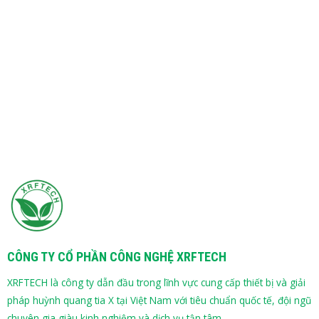
CÔNG TY CỔ PHẦN CÔNG NGHỆ XRFTECH
XRFTECH là công ty dẫn đầu trong lĩnh vực cung cấp thiết bị và giải
pháp huỳnh quang tia X tại Việt Nam với tiêu chuẩn quốc tế, đội ngũ
chuyên gia giàu kinh nghiệm và dịch vụ tận tâm. .