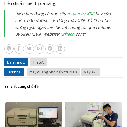
hiệu chuẩn thiết bị đa năng.
“Nếu bạn đang có nhu cầu
mua máy XRF
hay sửa
chữa, bão dưỡng các dòng máy XRF, Tủ Chamber.
Đừng ngại ngần liên hệ với chúng tôi qua Hotline:
0968907399. Website:
xrftech
.com”
Danh mục:
Tin tức
Từ khóa:
máy quang phổ hấp thụ tia X
Máy XRF
Bài viết cùng chủ đề: