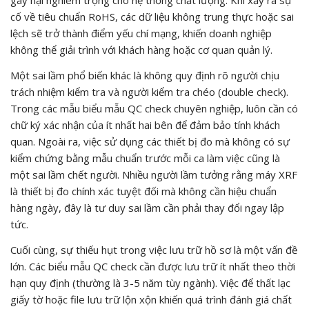
cố về tiêu chuẩn RoHS, các dữ liệu không trung thực hoặc sai
lệch sẽ trở thành điểm yếu chí mạng, khiến doanh nghiệp
không thể giải trình với khách hàng hoặc cơ quan quản lý.
Một sai lầm phổ biến khác là không quy định rõ người chịu
trách nhiệm kiểm tra và người kiểm tra chéo (double check).
Trong các mẫu biểu mẫu QC check chuyên nghiệp, luôn cần có
chữ ký xác nhận của ít nhất hai bên để đảm bảo tính khách
quan. Ngoài ra, việc sử dụng các thiết bị đo mà không có sự
kiểm chứng bằng mẫu chuẩn trước mỗi ca làm việc cũng là
một sai lầm chết người. Nhiều người lầm tưởng rằng máy XRF
là thiết bị đo chính xác tuyệt đối mà không cần hiệu chuẩn
hàng ngày, đây là tư duy sai lầm cần phải thay đổi ngay lập
tức.
Cuối cùng, sự thiếu hụt trong việc lưu trữ hồ sơ là một vấn đề
lớn. Các biểu mẫu QC check cần được lưu trữ ít nhất theo thời
hạn quy định (thường là 3-5 năm tùy ngành). Việc để thất lạc
giấy tờ hoặc file lưu trữ lộn xộn khiến quá trình đánh giá chất