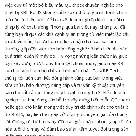
Việc duy trì một bộ biểu mẫu QC check chuyên nghiệp cho
thiết bị XRF RoHS không chỉ là tuân thủ quy trình hành chính
mà còn là chiến lược để bảo vệ doanh nghiệp khỏi các rủi ro
pháp lý và chất lượng. Thông qua bài viết này, chúng tôi đã
cùng bạn đi qua các khía cạnh quan trọng từ việc thiết lập cấu
trúc biểu mẫu, tối ưu hóa dữ liệu, nhận diện các sai lầm
thường gặp đến việc tích hợp công nghệ số hóa hiện đại vào
quá trình quản lý máy đo. Hy vọng những kiến thức này giúp
bạn xây dựng được quy trình QC chuẩn mực, giúp máy XRF
của bạn vận hành bền bỉ và chính xác nhất. Tại XRF Tech,
chúng tôi luôn cam kết đồng hành cùng các bạn trong việc
sửa chữa, bảo dưỡng, nâng cấp và tư vấn kỹ thuật chuyên
sâu cho tất cả các dòng máy huỳnh quang tia X. Nếu doanh
nghiệp của bạn đang cần hỗ trợ xây dựng biểu mẫu QC check
hoặc gặp khó khăn trong việc duy trì độ chính xác cho thiết bị
đo RoHS, hãy liên hệ ngay với đội ngũ chuyên gia của chúng
tôi. Chúng tôi tự tin mang đến các giải pháp tối ưu, giúp tối đa
hóa tuổi thọ máy và đảm bảo sự an tâm tuyệt đối trong sản
xuất kinh doanh của bạn.