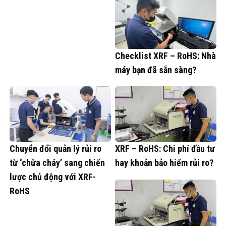
Checklist XRF – RoHS: Nhà
máy bạn đã sẵn sàng?
Chuyển đổi quản lý rủi ro
XRF – RoHS: Chi phí đầu tư
từ ‘chữa cháy’ sang chiến
hay khoản bảo hiểm rủi ro?
lược chủ động với XRF-
RoHS