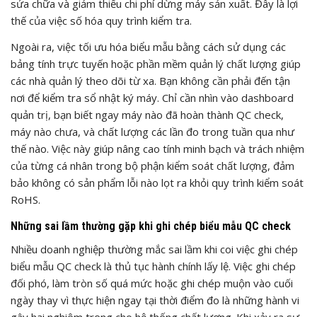
sửa chữa và giảm thiểu chi phí dừng máy sản xuất. Đây là lợi
thế của việc số hóa quy trình kiểm tra.
Ngoài ra, việc tối ưu hóa biểu mẫu bằng cách sử dụng các
bảng tính trực tuyến hoặc phần mềm quản lý chất lượng giúp
các nhà quản lý theo dõi từ xa. Bạn không cần phải đến tận
nơi để kiểm tra sổ nhật ký máy. Chỉ cần nhìn vào dashboard
quản trị, bạn biết ngay máy nào đã hoàn thành QC check,
máy nào chưa, và chất lượng các lần đo trong tuần qua như
thế nào. Việc này giúp nâng cao tính minh bạch và trách nhiệm
của từng cá nhân trong bộ phận kiểm soát chất lượng, đảm
bảo không có sản phẩm lỗi nào lọt ra khỏi quy trình kiểm soát
RoHS.
Những sai lầm thường gặp khi ghi chép biểu mẫu QC check
Nhiều doanh nghiệp thường mắc sai lầm khi coi việc ghi chép
biểu mẫu QC check là thủ tục hành chính lấy lệ. Việc ghi chép
đối phó, làm tròn số quá mức hoặc ghi chép muộn vào cuối
ngày thay vì thực hiện ngay tại thời điểm đo là những hành vi
gây hại nghiêm trọng cho hệ thống chất lượng. Khi xảy ra sự