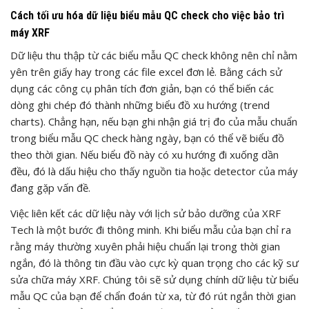
Cách tối ưu hóa dữ liệu biểu mẫu QC check cho việc bảo trì
máy XRF
Dữ liệu thu thập từ các biểu mẫu QC check không nên chỉ nằm
yên trên giấy hay trong các file excel đơn lẻ. Bằng cách sử
dụng các công cụ phân tích đơn giản, bạn có thể biến các
dòng ghi chép đó thành những biểu đồ xu hướng (trend
charts). Chẳng hạn, nếu bạn ghi nhận giá trị đo của mẫu chuẩn
trong biểu mẫu QC check hàng ngày, bạn có thể vẽ biểu đồ
theo thời gian. Nếu biểu đồ này có xu hướng đi xuống dần
đều, đó là dấu hiệu cho thấy nguồn tia hoặc detector của máy
đang gặp vấn đề.
Việc liên kết các dữ liệu này với lịch sử bảo dưỡng của XRF
Tech là một bước đi thông minh. Khi biểu mẫu của bạn chỉ ra
rằng máy thường xuyên phải hiệu chuẩn lại trong thời gian
ngắn, đó là thông tin đầu vào cực kỳ quan trọng cho các kỹ sư
sửa chữa máy XRF. Chúng tôi sẽ sử dụng chính dữ liệu từ biểu
mẫu QC của bạn để chẩn đoán từ xa, từ đó rút ngắn thời gian