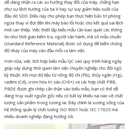
dễ dàng nhận ra các xu hướng thay đổi của máy, chẳng hạn
như sự lệch hướng của tia X hay sự suy giảm hiệu suất của
đầu dò SDD. Điều này cho phép bạn thực hiện bảo trì phòng
ngừa thay vì đợi đến khi máy báo lỗi hoặc cho kết quả sai lệch
mới can thiệp. Việc thiết lập biểu mẫu cần bao quát các thông
tin như thời gian kiểm tra, người vận hành, mã số mẫu chuẩn
(Standard Reference Material) được sử dụng để kiểm chứng
độ nhạy của máy vào đầu mỗi ca làm việc.
Hơn nữa, việc tích hợp biểu mẫu QC vào quy trình hàng ngày
giúp xây dựng thói quen làm việc chuyên nghiệp cho đội ngũ
kỹ thuật. Khi mọi dữ liệu từ nồng độ chì (Pb), thủy ngân (Hg),
cadimi (Cd), crom hóa trị sáu (Cr6+) và các hợp chất PBB,
PBDE được ghi chép cẩn thận vào biểu mẫu, bạn có thể dễ
dàng truy xuất nguồn gốc nếu có bất kỳ khiếu nại nào về chất
lượng sản phẩm trong tương lai. Đây chính là xương sống của
hệ thống quản lý chất lượng ISO 9001 hoặc IEC 17025 mà
nhiều doanh nghiệp đang hướng tới.