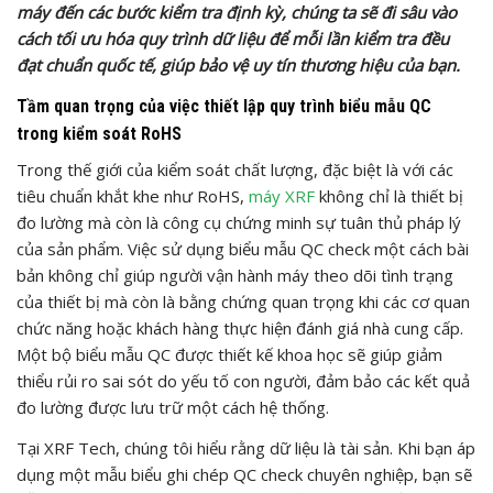
máy đến các bước kiểm tra định kỳ, chúng ta sẽ đi sâu vào
cách tối ưu hóa quy trình dữ liệu để mỗi lần kiểm tra đều
đạt chuẩn quốc tế, giúp bảo vệ uy tín thương hiệu của bạn.
Tầm quan trọng của việc thiết lập quy trình biểu mẫu QC
trong kiểm soát RoHS
Trong thế giới của kiểm soát chất lượng, đặc biệt là với các
tiêu chuẩn khắt khe như RoHS,
máy XRF
không chỉ là thiết bị
đo lường mà còn là công cụ chứng minh sự tuân thủ pháp lý
của sản phẩm. Việc sử dụng biểu mẫu QC check một cách bài
bản không chỉ giúp người vận hành máy theo dõi tình trạng
của thiết bị mà còn là bằng chứng quan trọng khi các cơ quan
chức năng hoặc khách hàng thực hiện đánh giá nhà cung cấp.
Một bộ biểu mẫu QC được thiết kế khoa học sẽ giúp giảm
thiểu rủi ro sai sót do yếu tố con người, đảm bảo các kết quả
đo lường được lưu trữ một cách hệ thống.
Tại XRF Tech, chúng tôi hiểu rằng dữ liệu là tài sản. Khi bạn áp
dụng một mẫu biểu ghi chép QC check chuyên nghiệp, bạn sẽ