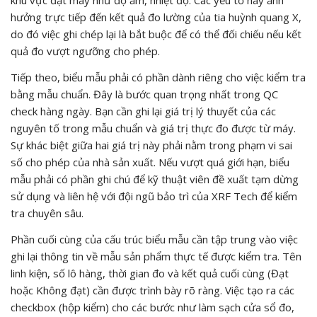
khu vực đặt máy như độ ẩm, nhiệt độ. Các yếu tố này ảnh
hưởng trực tiếp đến kết quả đo lường của tia huỳnh quang X,
do đó việc ghi chép lại là bắt buộc để có thể đối chiếu nếu kết
quả đo vượt ngưỡng cho phép.
Tiếp theo, biểu mẫu phải có phần dành riêng cho việc kiểm tra
bằng mẫu chuẩn. Đây là bước quan trọng nhất trong QC
check hàng ngày. Bạn cần ghi lại giá trị lý thuyết của các
nguyên tố trong mẫu chuẩn và giá trị thực đo được từ máy.
Sự khác biệt giữa hai giá trị này phải nằm trong phạm vi sai
số cho phép của nhà sản xuất. Nếu vượt quá giới hạn, biểu
mẫu phải có phần ghi chú để kỹ thuật viên đề xuất tạm dừng
sử dụng và liên hệ với đội ngũ bảo trì của XRF Tech để kiểm
tra chuyên sâu.
Phần cuối cùng của cấu trúc biểu mẫu cần tập trung vào việc
ghi lại thông tin về mẫu sản phẩm thực tế được kiểm tra. Tên
linh kiện, số lô hàng, thời gian đo và kết quả cuối cùng (Đạt
hoặc Không đạt) cần được trình bày rõ ràng. Việc tạo ra các
checkbox (hộp kiểm) cho các bước như làm sạch cửa sổ đo,