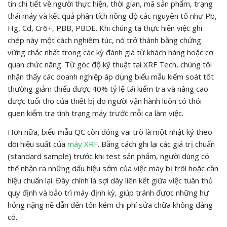
tin chi tiết về người thực hiện, thời gian, mã sản phẩm, trạng
thái máy và kết quả phân tích nồng độ các nguyên tố như Pb,
Hg, Cd, Cr6+, PBB, PBDE. Khi chúng ta thực hiện việc ghi
chép này một cách nghiêm túc, nó trở thành bằng chứng
vững chắc nhất trong các kỳ đánh giá từ khách hàng hoặc cơ
quan chức năng. Từ góc độ kỹ thuật tại XRF Tech, chúng tôi
nhận thấy các doanh nghiệp áp dụng biểu mẫu kiểm soát tốt
thường giảm thiểu được 40% tỷ lệ tái kiểm tra và nâng cao
được tuổi thọ của thiết bị do người vận hành luôn có thói
quen kiểm tra tình trạng máy trước mỗi ca làm việc.
Hơn nữa, biểu mẫu QC còn đóng vai trò là một nhật ký theo
dõi hiệu suất của
máy XRF
. Bằng cách ghi lại các giá trị chuẩn
(standard sample) trước khi test sản phẩm, người dùng có
thể nhận ra những dấu hiệu sớm của việc máy bị trôi hoặc cần
hiệu chuẩn lại. Đây chính là sợi dây liên kết giữa việc tuân thủ
quy định và bảo trì máy định kỳ, giúp tránh được những hư
hỏng nặng nề dẫn đến tốn kém chi phí sửa chữa không đáng
có.