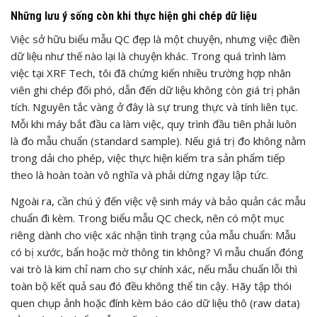
Những lưu ý sống còn khi thực hiện ghi chép dữ liệu
Việc sở hữu biểu mẫu QC đẹp là một chuyện, nhưng việc điền
dữ liệu như thế nào lại là chuyện khác. Trong quá trình làm
việc tại XRF Tech, tôi đã chứng kiến nhiều trường hợp nhân
viên ghi chép đối phó, dẫn đến dữ liệu không còn giá trị phân
tích. Nguyên tắc vàng ở đây là sự trung thực và tính liên tục.
Mỗi khi máy bắt đầu ca làm việc, quy trình đầu tiên phải luôn
là đo mẫu chuẩn (standard sample). Nếu giá trị đo không nằm
trong dải cho phép, việc thực hiện kiểm tra sản phẩm tiếp
theo là hoàn toàn vô nghĩa và phải dừng ngay lập tức.
Ngoài ra, cần chú ý đến việc vệ sinh máy và bảo quản các mẫu
chuẩn đi kèm. Trong biểu mẫu QC check, nên có một mục
riêng dành cho việc xác nhận tình trạng của mẫu chuẩn: Mẫu
có bị xước, bẩn hoặc mờ thông tin không? Vì mẫu chuẩn đóng
vai trò là kim chỉ nam cho sự chính xác, nếu mẫu chuẩn lỗi thì
toàn bộ kết quả sau đó đều không thể tin cậy. Hãy tập thói
quen chụp ảnh hoặc đính kèm báo cáo dữ liệu thô (raw data)