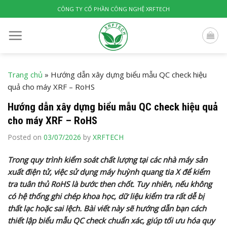
Skip
CÔNG TY CỔ PHẦN CÔNG NGHỆ XRFTECH
to
content
Trang chủ
»
Hướng dẫn xây dựng biểu mẫu QC check hiệu
quả cho máy XRF – RoHS
Hướng dẫn xây dựng biểu mẫu QC check hiệu quả
cho máy XRF – RoHS
Posted on
03/07/2026
by
XRFTECH
Trong quy trình kiểm soát chất lượng tại các nhà máy sản
xuất điện tử, việc sử dụng máy huỳnh quang tia X để kiểm
tra tuân thủ RoHS là bước then chốt. Tuy nhiên, nếu không
có hệ thống ghi chép khoa học, dữ liệu kiểm tra rất dễ bị
thất lạc hoặc sai lệch. Bài viết này sẽ hướng dẫn bạn cách
thiết lập biểu mẫu QC check chuẩn xác, giúp tối ưu hóa quy