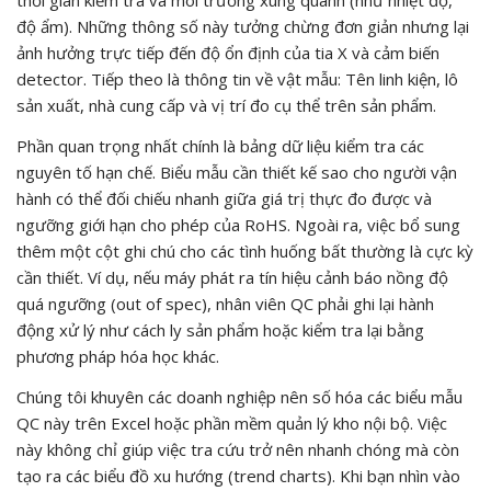
thời gian kiểm tra và môi trường xung quanh (như nhiệt độ,
độ ẩm). Những thông số này tưởng chừng đơn giản nhưng lại
ảnh hưởng trực tiếp đến độ ổn định của tia X và cảm biến
detector. Tiếp theo là thông tin về vật mẫu: Tên linh kiện, lô
sản xuất, nhà cung cấp và vị trí đo cụ thể trên sản phẩm.
Phần quan trọng nhất chính là bảng dữ liệu kiểm tra các
nguyên tố hạn chế. Biểu mẫu cần thiết kế sao cho người vận
hành có thể đối chiếu nhanh giữa giá trị thực đo được và
ngưỡng giới hạn cho phép của RoHS. Ngoài ra, việc bổ sung
thêm một cột ghi chú cho các tình huống bất thường là cực kỳ
cần thiết. Ví dụ, nếu máy phát ra tín hiệu cảnh báo nồng độ
quá ngưỡng (out of spec), nhân viên QC phải ghi lại hành
động xử lý như cách ly sản phẩm hoặc kiểm tra lại bằng
phương pháp hóa học khác.
Chúng tôi khuyên các doanh nghiệp nên số hóa các biểu mẫu
QC này trên Excel hoặc phần mềm quản lý kho nội bộ. Việc
này không chỉ giúp việc tra cứu trở nên nhanh chóng mà còn
tạo ra các biểu đồ xu hướng (trend charts). Khi bạn nhìn vào