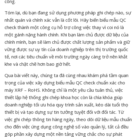
công.
Tóm lại, dù bạn đang sử dụng phương pháp ghi chép nào, sự
nhất quán và chính xác vẫn là cốt lõi. Hãy biến biểu mẫu QC
check thành một công cụ hỗ trợ công việc thay vì coi nó là
một gánh nặng hành chính. Khi bạn làm chủ được dữ liệu của
chính mình, bạn sẽ làm chủ được chất lượng sản phẩm và giữ
vững được sự uy tín của doanh nghiệp trên thị trường quốc
tế, nơi các tiêu chuẩn về môi trường ngày càng trở nên khắt
khe và chặt chẽ hơn bao giờ hết.
Qua bài viết này, chúng ta đã cùng nhau khám phá tầm quan
trọng của việc xây dựng biểu mẫu QC check chuẩn xác cho
máy XRF – RoHS. Không chỉ là một yêu cầu tuân thủ, việc
thiết lập hệ thống ghi chép khoa học còn là chìa khóa giúp
doanh nghiệp tối ưu hóa quy trình sản xuất, kéo dài tuổi thọ
thiết bị và tạo dựng sự tin tưởng tuyệt đối với đối tác. Từ
việc ghi chép thông tin hàng ngày, theo dõi dữ liệu mẫu chuẩn
cho đến việc ứng dụng công nghệ số vào quản lý, tất cả đều
góp phần xây dựng một nền tảng vững chắc cho sự phát