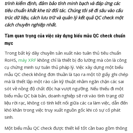
trình kiểm định, đảm bảo tính minh bạch và đáp ứng các
tiêu chuẩn khắt khe từ đối tác. Chúng tôi sẽ đi sâu vào cấu
trúc dữ liệu, cách lưu trữ và quản lý kết quả QC check một
cách chuyên nghiệp nhất.
Tầm quan trọng của việc xây dựng biểu mẫu QC check chuẩn
mực
Trong bất kỳ dây chuyền sản xuất nào tuân thủ tiêu chuẩn
RoHS,
máy XRF
không chỉ là thiết bị đo lường mà còn là công
cụ chứng minh sự tuân thủ pháp lý. Việc xây dựng một biểu
mẫu QC check không đơn thuần là tạo ra một tờ giấy ghi chép
mà là thiết lập một rào cản kỹ thuật nhằm ngăn chặn các sai
sót về nồng độ chất độc hại vượt ngưỡng. Nếu thiếu đi một
biểu mẫu QC bài bản, doanh nghiệp sẽ rơi vào tình trạng dữ
liệu rời rạc, không có tính kết nối giữa các ca làm việc, dẫn đến
khó khăn trong việc truy xuất nguồn gốc khi có sự cố phát
sinh.
Một biểu mẫu QC check được thiết kế tốt cần bao gồm thông