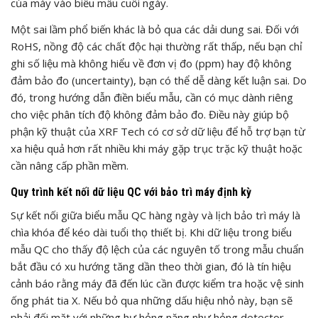
của máy vào biểu mẫu cuối ngày.
Một sai lầm phổ biến khác là bỏ qua các dải dung sai. Đối với
RoHS, nồng độ các chất độc hại thường rất thấp, nếu bạn chỉ
ghi số liệu mà không hiểu về đơn vị đo (ppm) hay độ không
đảm bảo đo (uncertainty), bạn có thể dễ dàng kết luận sai. Do
đó, trong hướng dẫn điền biểu mẫu, cần có mục dành riêng
cho việc phân tích độ không đảm bảo đo. Điều này giúp bộ
phận kỹ thuật của XRF Tech có cơ sở dữ liệu để hỗ trợ bạn từ
xa hiệu quả hơn rất nhiều khi máy gặp trục trặc kỹ thuật hoặc
cần nâng cấp phần mềm.
Quy trình kết nối dữ liệu QC với bảo trì máy định kỳ
Sự kết nối giữa biểu mẫu QC hàng ngày và lịch bảo trì máy là
chìa khóa để kéo dài tuổi thọ thiết bị. Khi dữ liệu trong biểu
mẫu QC cho thấy độ lệch của các nguyên tố trong mẫu chuẩn
bắt đầu có xu hướng tăng dần theo thời gian, đó là tín hiệu
cảnh báo rằng máy đã đến lúc cần được kiểm tra hoặc vệ sinh
ống phát tia X. Nếu bỏ qua những dấu hiệu nhỏ này, bạn sẽ
phải đối mặt với những hư hỏng nặng như hỏng detector