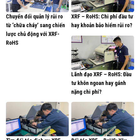
Chuyển đổi quản lý rủi ro
XRF – RoHS: Chi phí đầu tư
từ ‘chữa cháy’ sang chiến
hay khoản bảo hiểm rủi ro?
lược chủ động với XRF-
RoHS
Lãnh đạo XRF – RoHS: Đầu
tư khôn ngoan hay gánh
nặng chi phí?