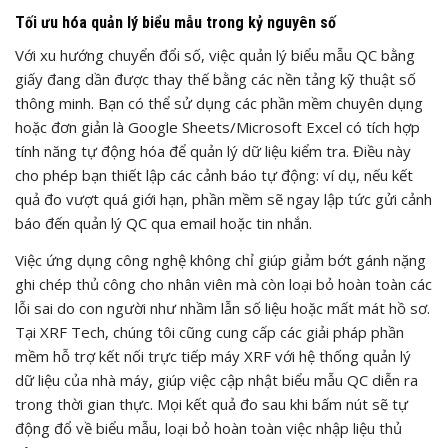
Tối ưu hóa quản lý biểu mẫu trong kỷ nguyên số
Với xu hướng chuyển đổi số, việc quản lý biểu mẫu QC bằng
giấy đang dần được thay thế bằng các nền tảng kỹ thuật số
thông minh. Bạn có thể sử dụng các phần mềm chuyên dụng
hoặc đơn giản là Google Sheets/Microsoft Excel có tích hợp
tính năng tự động hóa để quản lý dữ liệu kiểm tra. Điều này
cho phép bạn thiết lập các cảnh báo tự động: ví dụ, nếu kết
quả đo vượt quá giới hạn, phần mềm sẽ ngay lập tức gửi cảnh
báo đến quản lý QC qua email hoặc tin nhắn.
Việc ứng dụng công nghệ không chỉ giúp giảm bớt gánh nặng
ghi chép thủ công cho nhân viên mà còn loại bỏ hoàn toàn các
lỗi sai do con người như nhầm lẫn số liệu hoặc mất mát hồ sơ.
Tại XRF Tech, chúng tôi cũng cung cấp các giải pháp phần
mềm hỗ trợ kết nối trực tiếp máy XRF với hệ thống quản lý
dữ liệu của nhà máy, giúp việc cập nhật biểu mẫu QC diễn ra
trong thời gian thực. Mọi kết quả đo sau khi bấm nút sẽ tự
động đổ về biểu mẫu, loại bỏ hoàn toàn việc nhập liệu thủ