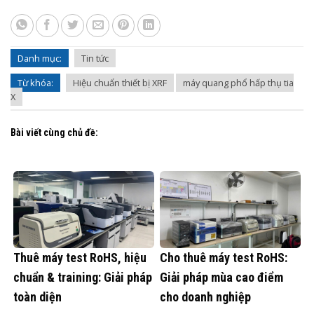
Danh mục:
Tin tức
Từ khóa:
Hiệu chuẩn thiết bị XRF
máy quang phổ hấp thụ tia
X
Bài viết cùng chủ đề:
Thuê máy test RoHS, hiệu
Cho thuê máy test RoHS:
chuẩn & training: Giải pháp
Giải pháp mùa cao điểm
toàn diện
cho doanh nghiệp