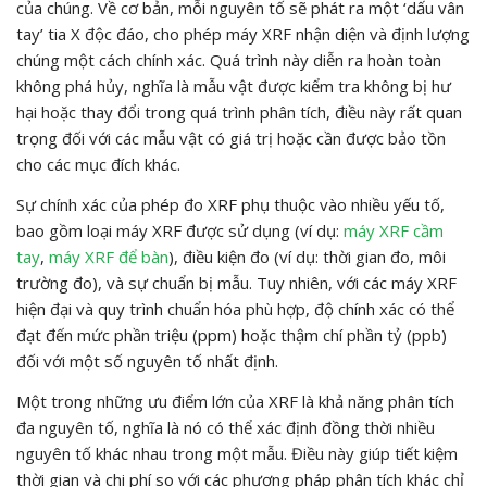
của chúng. Về cơ bản, mỗi nguyên tố sẽ phát ra một ‘dấu vân
tay’ tia X độc đáo, cho phép máy XRF nhận diện và định lượng
chúng một cách chính xác. Quá trình này diễn ra hoàn toàn
không phá hủy, nghĩa là mẫu vật được kiểm tra không bị hư
hại hoặc thay đổi trong quá trình phân tích, điều này rất quan
trọng đối với các mẫu vật có giá trị hoặc cần được bảo tồn
cho các mục đích khác.
Sự chính xác của phép đo XRF phụ thuộc vào nhiều yếu tố,
bao gồm loại máy XRF được sử dụng (ví dụ:
máy XRF cầm
tay
,
máy XRF để bàn
), điều kiện đo (ví dụ: thời gian đo, môi
trường đo), và sự chuẩn bị mẫu. Tuy nhiên, với các máy XRF
hiện đại và quy trình chuẩn hóa phù hợp, độ chính xác có thể
đạt đến mức phần triệu (ppm) hoặc thậm chí phần tỷ (ppb)
đối với một số nguyên tố nhất định.
Một trong những ưu điểm lớn của XRF là khả năng phân tích
đa nguyên tố, nghĩa là nó có thể xác định đồng thời nhiều
nguyên tố khác nhau trong một mẫu. Điều này giúp tiết kiệm
thời gian và chi phí so với các phương pháp phân tích khác chỉ