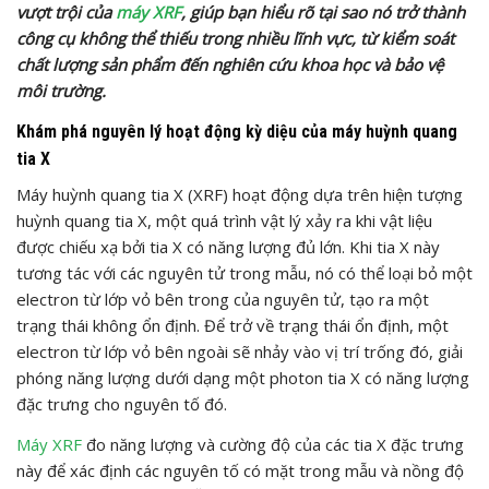
vượt trội của
máy XRF
, giúp bạn hiểu rõ tại sao nó trở thành
công cụ không thể thiếu trong nhiều lĩnh vực, từ kiểm soát
chất lượng sản phẩm đến nghiên cứu khoa học và bảo vệ
môi trường.
Khám phá nguyên lý hoạt động kỳ diệu của máy huỳnh quang
tia X
Máy huỳnh quang tia X (XRF) hoạt động dựa trên hiện tượng
huỳnh quang tia X, một quá trình vật lý xảy ra khi vật liệu
được chiếu xạ bởi tia X có năng lượng đủ lớn. Khi tia X này
tương tác với các nguyên tử trong mẫu, nó có thể loại bỏ một
electron từ lớp vỏ bên trong của nguyên tử, tạo ra một
trạng thái không ổn định. Để trở về trạng thái ổn định, một
electron từ lớp vỏ bên ngoài sẽ nhảy vào vị trí trống đó, giải
phóng năng lượng dưới dạng một photon tia X có năng lượng
đặc trưng cho nguyên tố đó.
Máy XRF
đo năng lượng và cường độ của các tia X đặc trưng
này để xác định các nguyên tố có mặt trong mẫu và nồng độ