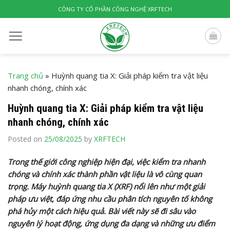
Skip
CÔNG TY CỔ PHẦN CÔNG NGHỆ XRFTECH
to
content
Trang chủ
»
Huỳnh quang tia X: Giải pháp kiểm tra vật liệu
nhanh chóng, chính xác
Huỳnh quang tia X: Giải pháp kiểm tra vật liệu
nhanh chóng, chính xác
Posted on
25/08/2025
by
XRFTECH
Trong thế giới công nghiệp hiện đại, việc kiểm tra nhanh
chóng và chính xác thành phần vật liệu là vô cùng quan
trọng. Máy huỳnh quang tia X (XRF) nổi lên như một giải
pháp ưu việt, đáp ứng nhu cầu phân tích nguyên tố không
phá hủy một cách hiệu quả. Bài viết này sẽ đi sâu vào
nguyên lý hoạt động, ứng dụng đa dạng và những ưu điểm