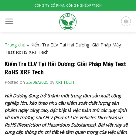
Skip
CÔNG TY CỔ PHẦN CÔNG NGHỆ XRFTECH
to
content
Trang chủ
»
Kiểm Tra ELV Tại Hải Dương: Giải Pháp Máy
Test RoHS XRF Tech
Kiểm Tra ELV Tại Hải Dương: Giải Pháp Máy Test
RoHS XRF Tech
Posted on
26/08/2025
by
XRFTECH
Hải Dương đang trở thành một trung tâm sản xuất công
nghiệp lớn, kéo theo nhu cầu kiểm soát chất lượng sản
phẩm ngày càng cao, đặc biệt là việc tuân thủ các quy định
về môi trường như ELV (End-of-Life Vehicles Directive) và
RoHS (Restriction of Hazardous Substances). Bài viết này sẽ
cung cấp thông tin chi tiết về tầm quan trọng của việc kiểm