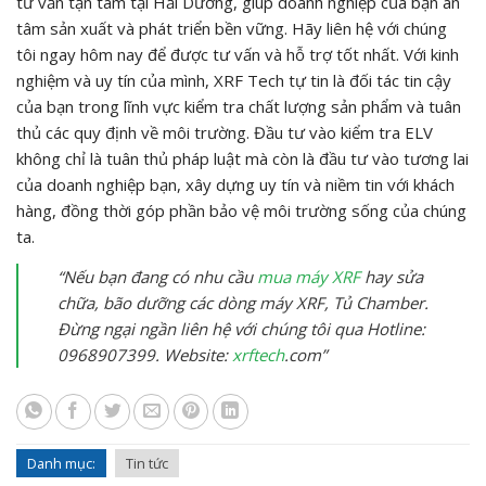
tư vấn tận tâm tại Hải Dương, giúp doanh nghiệp của bạn an
tâm sản xuất và phát triển bền vững. Hãy liên hệ với chúng
tôi ngay hôm nay để được tư vấn và hỗ trợ tốt nhất. Với kinh
nghiệm và uy tín của mình, XRF Tech tự tin là đối tác tin cậy
của bạn trong lĩnh vực kiểm tra chất lượng sản phẩm và tuân
thủ các quy định về môi trường. Đầu tư vào kiểm tra ELV
không chỉ là tuân thủ pháp luật mà còn là đầu tư vào tương lai
của doanh nghiệp bạn, xây dựng uy tín và niềm tin với khách
hàng, đồng thời góp phần bảo vệ môi trường sống của chúng
ta.
“Nếu bạn đang có nhu cầu
mua máy XRF
hay sửa
chữa, bão dưỡng các dòng máy XRF, Tủ Chamber.
Đừng ngại ngần liên hệ với chúng tôi qua Hotline:
0968907399. Website:
xrftech
.com”
Danh mục:
Tin tức