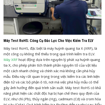
Máy Test RoHS: Công Cụ Đắc Lực Cho Việc Kiểm Tra ELV
Máy test RoHS, đặc biệt là máy huỳnh quang tia X (XRF), là
một công cụ không thể thiếu trong quá trình kiểm tra ELV.
Máy XRF
hoạt động dựa trên nguyên lý phát xạ huỳnh quang
tia X, cho phép phân tích thành phần nguyên tố của vật liệu
một cách nhanh chóng và chính xác mà không cần phá hủy
mẫu. Điều này rất quan trọng trong việc kiểm tra các linh kiện
điện tử và các bộ phận ô tô, nơi mà việc phá hủy mẫu có thể
gây ảnh hưởng đến quá trình sản xuất. Máy test RoHS có khả
năng phát hiện các chất độc hại bị hạn chế theo quy định của
ELV, như chì (Pb), thủy ngân (Hg), cadmium (Cd) và crom hóa
trị sáu (Cr6+). Quá trình kiểm tra thường diễn ra như sau: Mẫu