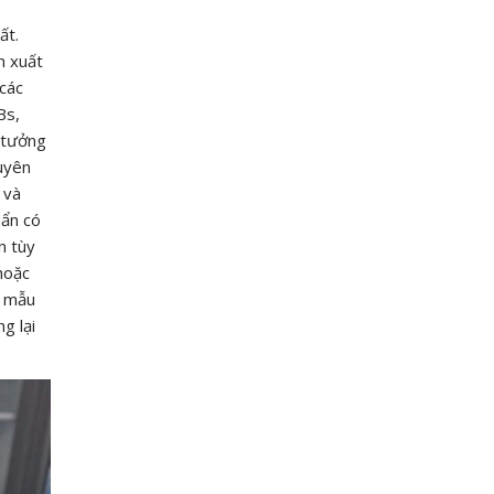
ất.
n xuất
 các
Bs,
 tưởng
guyên
 và
uẩn có
n tùy
hoặc
o mẫu
g lại