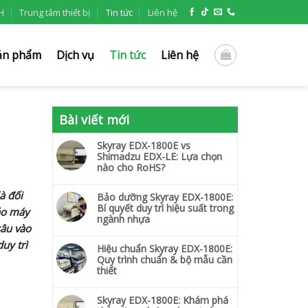
H
Trung tâm thiết bị
Tin tức
Liên hệ
ản phẩm
Dịch vụ
Tin tức
Liên hệ
Bài viết mới
Skyray EDX-1800E vs
Shimadzu EDX-LE: Lựa chọn
nào cho RoHS?
à đối
Bảo dưỡng Skyray EDX-1800E:
Bí quyết duy trì hiệu suất trong
ảo máy
ngành nhựa
sâu vào
uy trì
Hiệu chuẩn Skyray EDX-1800E:
Quy trình chuẩn & bộ mẫu cần
thiết
Skyray EDX-1800E: Khám phá