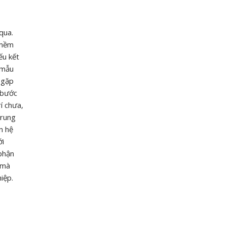
qua.
 mềm
ếu kết
 mẫu
 gặp
 bước
í chưa,
 rung
n hệ
ới
 phận
o mà
iệp.