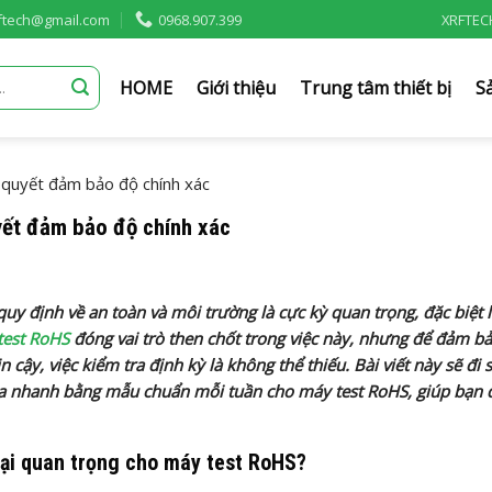
rftech@gmail.com
0968.907.399
XRFTEC
HOME
Giới thiệu
Trung tâm thiết bị
S
 quyết đảm bảo độ chính xác
yết đảm bảo độ chính xác
 quy định về an toàn và môi trường là cực kỳ quan trọng, đặc biệt l
test RoHS
đóng vai trò then chốt trong việc này, nhưng để đảm b
 cậy, việc kiểm tra định kỳ là không thể thiếu. Bài viết này sẽ đi 
tra nhanh bằng mẫu chuẩn mỗi tuần cho máy test RoHS, giúp bạn d
lại quan trọng cho máy test RoHS?