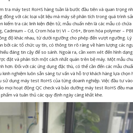
m tra máy test RoHS hàng tuần là bước đầu tiên và quan trọng nh
 đồng với các loại vật liệu mà máy sẽ phân tích trong quá trình sả
kiểm tra các linh kiện điện tử, mẫu chuẩn nên là các mẫu có chứa
Hg, Cadmium – Cd, Crom hóa trị VI – Cr6+, Brom hóa polymer – PB
ồng độ khác nhau, từ dưới ngưỡng cho phép đến vượt ngưỡng. Lý
 bởi các tổ chức uy tín, có thông tin rõ ràng về hàm lượng các n
iếu đáng tin cậy để so sánh. Ngoài ra, cần xem xét đến hình dạng
ợc đặt và phân tích một cách nhất quán trên bệ máy. Một mẫu ch
nh hơn. Đối với các ứng dụng đặc thù, có thể cần đến các mẫu chuẩ
u kinh nghiệm luôn sẵn sàng tư vấn và hỗ trợ khách hàng lựa chọn 
cầu sử dụng máy test RoHS của từng doanh nghiệp. Việc đầu tư và
 bảo mọi hoạt động QC check và bảo dưỡng máy test RoHS đều man
n phẩm và tuân thủ các quy định ngày càng khắt khe.