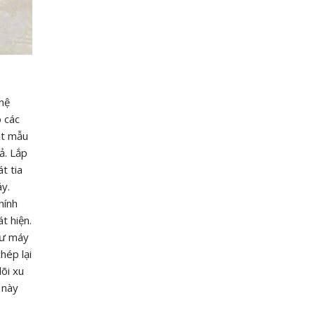
hệ
 các
ặt mẫu
ả. Lắp
t tia
áy.
hính
t hiện.
hư máy
hép lại
õi xu
 này