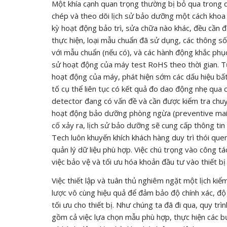
Một khía cạnh quan trọng thường bị bỏ qua trong q
chép và theo dõi lịch sử bảo dưỡng một cách khoa 
kỳ hoạt động bảo trì, sửa chữa nào khác, đều cần đư
thực hiện, loại mẫu chuẩn đã sử dụng, các thông số
với mẫu chuẩn (nếu có), và các hành động khắc phục 
sử hoạt động của máy test RoHS theo thời gian. Từ
hoạt động của máy, phát hiện sớm các dấu hiệu bấ
tố cụ thể liên tục có kết quả đo dao động nhẹ qua c
detector đang có vấn đề và cần được kiểm tra chuy
hoạt động bảo dưỡng phòng ngừa (preventive maint
cố xảy ra, lịch sử bảo dưỡng sẽ cung cấp thông tin
Tech luôn khuyến khích khách hàng duy trì thói qu
quản lý dữ liệu phù hợp. Việc chú trọng vào công 
việc bảo vệ và tối ưu hóa khoản đầu tư vào thiết b
Việc thiết lập và tuân thủ nghiêm ngặt một lịch k
lược vô cùng hiệu quả để đảm bảo độ chính xác, độ t
tối ưu cho thiết bị. Như chúng ta đã đi qua, quy t
gồm cả việc lựa chọn mẫu phù hợp, thực hiện các b