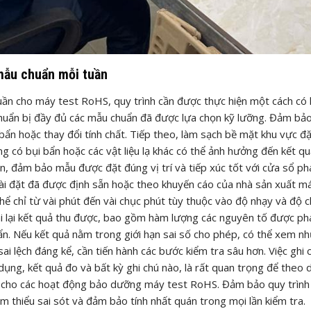
mẫu chuẩn mỗi tuần
uần cho máy test RoHS, quy trình cần được thực hiện một cách có 
chuẩn bị đầy đủ các mẫu chuẩn đã được lựa chọn kỹ lưỡng. Đảm bảo
ẩn hoặc thay đổi tính chất. Tiếp theo, làm sạch bề mặt khu vực đ
g có bụi bẩn hoặc các vật liệu lạ khác có thể ảnh hưởng đến kết qu
, đảm bảo mẫu được đặt đúng vị trí và tiếp xúc tốt với cửa sổ phá
cài đặt đã được định sẵn hoặc theo khuyến cáo của nhà sản xuất m
ể chỉ từ vài phút đến vài chục phút tùy thuộc vào độ nhạy và độ c
ghi lại kết quả thu được, bao gồm hàm lượng các nguyên tố được phá
uẩn. Nếu kết quả nằm trong giới hạn sai số cho phép, có thể xem n
i lệch đáng kể, cần tiến hành các bước kiểm tra sâu hơn. Việc ghi c
ụng, kết quả đo và bất kỳ ghi chú nào, là rất quan trọng để theo d
ợ cho các hoạt động bảo dưỡng máy test RoHS. Đảm bảo quy trình
m thiểu sai sót và đảm bảo tính nhất quán trong mọi lần kiểm tra.