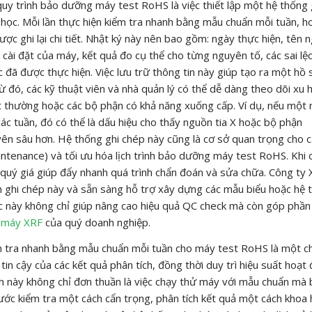
uy trình bảo dưỡng máy test RoHS là việc thiết lập một hệ thống 
học. Mỗi lần thực hiện kiểm tra nhanh bằng mẫu chuẩn mỗi tuần, h
ợc ghi lại chi tiết. Nhật ký này nên bao gồm: ngày thực hiện, tên 
 cài đặt của máy, kết quả đo cụ thể cho từng nguyên tố, các sai lệ
đã được thực hiện. Việc lưu trữ thông tin này giúp tạo ra một hồ s
 đó, các kỹ thuật viên và nhà quản lý có thể dễ dàng theo dõi xu
t thường hoặc các bộ phận có khả năng xuống cấp. Ví dụ, nếu một
ác tuần, đó có thể là dấu hiệu cho thấy nguồn tia X hoặc bộ phận
ên sâu hơn. Hệ thống ghi chép này cũng là cơ sở quan trọng cho c
enance) và tối ưu hóa lịch trình bảo dưỡng máy test RoHS. Khi 
 quý giá giúp đẩy nhanh quá trình chẩn đoán và sửa chữa. Công ty
en ghi chép này và sẵn sàng hỗ trợ xây dựng các mẫu biểu hoặc hệ 
tác này không chỉ giúp nâng cao hiệu quả QC check mà còn góp phần
ị
máy XRF
của quý doanh nghiệp.
iểm tra nhanh bằng mẫu chuẩn mỗi tuần cho máy test RoHS là một c
in cậy của các kết quả phân tích, đồng thời duy trì hiệu suất hoạt
rình này không chỉ đơn thuần là việc chạy thử máy với mẫu chuẩn mà
ước kiểm tra một cách cẩn trọng, phân tích kết quả một cách khoa 