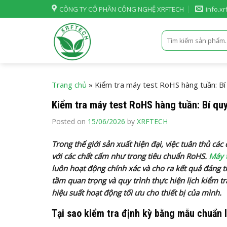
Skip
CÔNG TY CỔ PHẦN CÔNG NGHỆ XRFTECH
info.x
to
content
Tìm
kiếm:
Trang chủ
»
Kiểm tra máy test RoHS hàng tuần: Bí
Kiểm tra máy test RoHS hàng tuần: Bí qu
Posted on
15/06/2026
by
XRFTECH
Trong thế giới sản xuất hiện đại, việc tuân thủ các
với các chất cấm như trong tiêu chuẩn RoHS.
Máy 
luôn hoạt động chính xác và cho ra kết quả đáng tin
tầm quan trọng và quy trình thực hiện lịch kiểm 
hiệu suất hoạt động tối ưu cho thiết bị của mình.
Tại sao kiểm tra định kỳ bằng mẫu chuẩn 