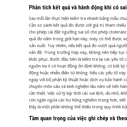
Phân tích kết quả và hành động khi có sai
Sau mỗi lần thực hiện kiểm tra nhanh bằng mẫu chuẩ
Cần so sánh kết quả đo được với giá trị tham chi
cho phép cài đặt ngưỡng sai số cho phép (toleranc
quả đo nằm trong giới hạn này, máy có thể được x
sản xuất. Tuy nhiên, nếu kết quả đo vượt quá ngưỡ
vấn đề. Trong trường hợp này, không nên tiếp tục
khắc phục. Bước đầu tiên là kiểm tra lại các yếu tố
nguồn tia X có hoạt động ổn định không, có bất kỳ
động hoặc nhiễu điện từ không. Nếu các yếu tố này 
ngay với bộ phận kỹ thuật hoặc dịch vụ bảo hành củ
chuyên môn sâu và kinh nghiệm lâu năm sẽ tiến hành
cần thiết. Việc xử lý kịp thời các sai lệch, dù nhỏ,
còn ngăn ngừa các hư hỏng nghiêm trọng hơn, tiết 
Đây là một phần không thể thiếu trong quy trình 
Tầm quan trọng của việc ghi chép và theo