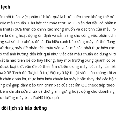
 lệch
n mỗi tuần, việc phân tích kết quả là bước tiếp theo không thể bỏ 
ếu của mẫu chuẩn. Hầu hết các máy test RoHS hiện đại đều có phần
e limits) dựa trên độ chính xác mong muốn và đặc tính của mẫu. N
em là đang hoạt động ổn định và sẵn sàng cho công việc phân tích
ng sai số cho phép, đó là dấu hiệu cảnh báo rằng máy có thể đang
 sử dụng máy để phân tích mẫu sản xuất mà cần phải thực hiện các
 có thể ảnh hưởng đến kết quả như: việc đặt mẫu chuẩn đã đúng vị tr
 vật lạ nào trên bệ đo hay không, hay môi trường xung quanh có bị
được loại trừ, vấn đề có thể nằm ở bên trong máy. Lúc này, cần liê
a XRF Tech để được hỗ trợ. Đội ngũ kỹ thuật viên của chúng tôi v
 chẩn đoán lỗi, thực hiện hiệu chuẩn lại máy hoặc thay thế các bộ
 không chỉ giúp đảm bảo tính chính xác của các lần QC check tiếp the
kiệm chi phí sửa chữa và thời gian ngừng hoạt động cho doanh ngh
bảo dưỡng máy test RoHS hiệu quả.
 dõi lịch sử bảo dưỡng