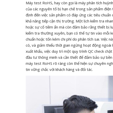
Máy test RoHS, hay còn gọi là máy phân tích huỳnh 
của các nguyên tố bị hạn chế trong sản phẩm điện t
định đến việc sản phẩm có đáp ứng các tiêu chuẩn 
khả năng tiếp cận thị trường. Một lịch kiểm tra nh
hoặc sự cố tiềm ẩn mà còn đảm bảo rằng thiết bị lu
kiểm tra thường xuyên, bạn có thể tự tin vào mỗi kế
chuẩn hoặc tốn kém chi phí do phân tích sai. Việc 
có, và giảm thiểu thời gian ngừng hoạt động ngoài 
xuất khẩu, việc duy trì một quy trình QC check ch
đầu tư thông minh và cần thiết để đảm bảo sự bền v
máy test RoHS rõ ràng còn thể hiện sự chuyên ngh
tin vững chắc với khách hàng và đối tác.