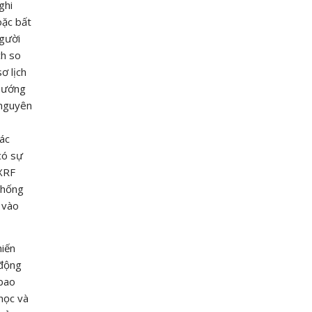
ghi
oặc bất
người
ch so
ơ lịch
 hướng
 nguyên
ác
có sự
 XRF
thống
 vào
hiến
 động
 bao
học và