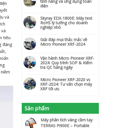
tính năng và ứng dụng toàn
diện
diện
uyết
ệu và
Skyray EDX-1800E: Máy test
RoHS lý tưởng cho doanh
ệch
nghiệp nhỏ
 và
m tiêu
Giải đáp mọi thắc mắc về
ng đáng
Micro Pioneer XRF-2024
uất,
khoản
Vận hành Micro Pioneer XRF-
2024: Quy trình SOP & Kiểm
ỡng
tra QC hàng ngày
 niềm
Micro Pioneer XRF-2020 vs
XRF-2024: Tư vấn chọn máy
XRF tối ưu
Sản phẩm
Máy phân tích vàng cầm tay
TERRAS Pi900E – Portable