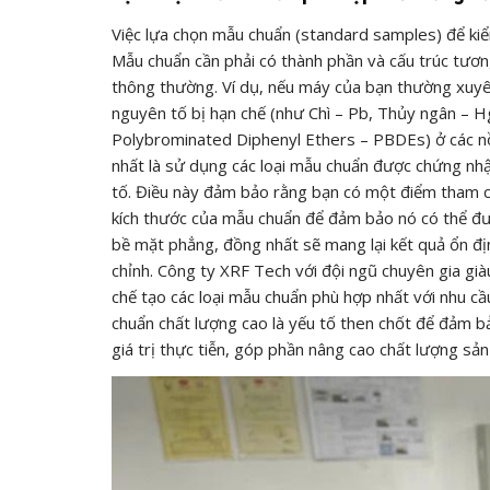
Việc lựa chọn mẫu chuẩn (standard samples) để kiể
Mẫu chuẩn cần phải có thành phần và cấu trúc tương
thông thường. Ví dụ, nếu máy của bạn thường xuyên 
nguyên tố bị hạn chế (như Chì – Pb, Thủy ngân – 
Polybrominated Diphenyl Ethers – PBDEs) ở các n
nhất là sử dụng các loại mẫu chuẩn được chứng nhận
tố. Điều này đảm bảo rằng bạn có một điểm tham ch
kích thước của mẫu chuẩn để đảm bảo nó có thể đư
bề mặt phẳng, đồng nhất sẽ mang lại kết quả ổn đị
chỉnh. Công ty XRF Tech với đội ngũ chuyên gia già
chế tạo các loại mẫu chuẩn phù hợp nhất với nhu 
chuẩn chất lượng cao là yếu tố then chốt để đảm
giá trị thực tiễn, góp phần nâng cao chất lượng sả