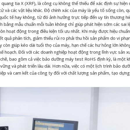
quang tia X (XRF), là công cụ không thể thiếu để xác định sự hiện 
ử và các vật liệu khác. Độ chính xác của máy là yếu tố sống còn, q
quốc tế hay không, từ đó ảnh hưởng trực tiếp đến uy tín thương hi
anh bằng mẫu chuẩn mỗi tuần không chỉ giúp phát hiện sớm các sai l
ôn hoạt động trong điều kiện tối ưu nhất. Khi máy được hiệu chuẩn
t quả phân tích, giảm thiểu rủi ro phải thu hồi sản phẩm do vi phạ
này còn giúp kéo dài tuổi thọ của máy, hạn chế các hư hỏng lớn khô
kế hoạch. Đối với các doanh nghiệp hoạt động trong lĩnh vực sản x
ặt chẽ, bao gồm cả việc bảo dưỡng máy test RoHS định kỳ, là một 
ững và phát triển lâu dài. Hơn nữa, việc có một lịch trình bảo dư
iệp và cam kết của công ty đối với chất lượng sản phẩm, tạo dựng