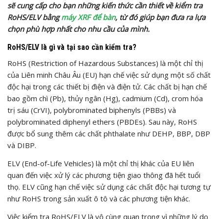
sẽ cung cấp cho bạn những kiến thức cần thiết về kiểm tra
RoHS/ELV bằng
máy XRF để bàn
, từ đó giúp bạn đưa ra lựa
chọn phù hợp nhất cho nhu cầu của mình.
RoHS/ELV là gì và tại sao cần kiểm tra?
RoHS (Restriction of Hazardous Substances) là một chỉ thị
của Liên minh Châu Âu (EU) hạn chế việc sử dụng một số chất
độc hại trong các thiết bị điện và điện tử. Các chất bị hạn chế
bao gồm chì (Pb), thủy ngân (Hg), cadmium (Cd), crom hóa
trị sáu (CrVI), polybrominated biphenyls (PBBs) và
polybrominated diphenyl ethers (PBDEs). Sau này, RoHS
được bổ sung thêm các chất phthalate như DEHP, BBP, DBP
và DIBP.
ELV (End-of-Life Vehicles) là một chỉ thị khác của EU liên
quan đến việc xử lý các phương tiện giao thông đã hết tuổi
thọ. ELV cũng hạn chế việc sử dụng các chất độc hại tương tự
như RoHS trong sản xuất ô tô và các phương tiện khác.
Việc kiểm tra RoHS/ELV là vô cùng quan trọng vì những lý do