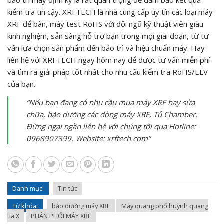
bảo trì máy định kỳ là rất quan trọng để đảm bảo kết quả
kiểm tra tin cậy. XRFTECH là nhà cung cấp uy tín các loại máy
XRF để bàn, máy test RoHS với đội ngũ kỹ thuật viên giàu
kinh nghiệm, sẵn sàng hỗ trợ bạn trong mọi giai đoạn, từ tư
vấn lựa chọn sản phẩm đến bảo trì và hiệu chuẩn máy. Hãy
liên hệ với XRFTECH ngay hôm nay để được tư vấn miễn phí
và tìm ra giải pháp tốt nhất cho nhu cầu kiểm tra RoHS/ELV
của bạn.
“Nếu bạn đang có nhu cầu mua máy XRF hay sửa
chữa, bão dưỡng các dòng máy XRF, Tủ Chamber.
Đừng ngại ngần liên hệ với chúng tôi qua Hotline:
0968907399. Website: xrftech.com”
Danh mục:
Tin tức
Từ khóa:
bảo dưỡng máy XRF
Máy quang phổ huỳnh quang
tia X
PHÂN PHỐI MÁY XRF