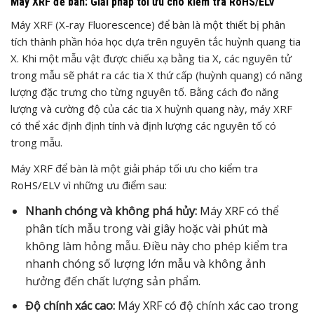
Máy XRF để bàn: Giải pháp tối ưu cho kiểm tra RoHS/ELV
Máy XRF (X-ray Fluorescence) để bàn là một thiết bị phân
tích thành phần hóa học dựa trên nguyên tắc huỳnh quang tia
X. Khi một mẫu vật được chiếu xạ bằng tia X, các nguyên tử
trong mẫu sẽ phát ra các tia X thứ cấp (huỳnh quang) có năng
lượng đặc trưng cho từng nguyên tố. Bằng cách đo năng
lượng và cường độ của các tia X huỳnh quang này, máy XRF
có thể xác định định tính và định lượng các nguyên tố có
trong mẫu.
Máy XRF để bàn là một giải pháp tối ưu cho kiểm tra
RoHS/ELV vì những ưu điểm sau:
Nhanh chóng và không phá hủy:
Máy XRF có thể
phân tích mẫu trong vài giây hoặc vài phút mà
không làm hỏng mẫu. Điều này cho phép kiểm tra
nhanh chóng số lượng lớn mẫu và không ảnh
hưởng đến chất lượng sản phẩm.
Độ chính xác cao:
Máy XRF có độ chính xác cao trong