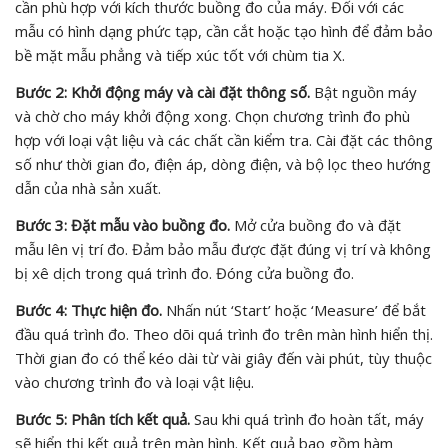
cần phù hợp với kích thước buồng đo của máy. Đối với các
mẫu có hình dạng phức tạp, cần cắt hoặc tạo hình để đảm bảo
bề mặt mẫu phẳng và tiếp xúc tốt với chùm tia X.
Bước 2: Khởi động máy và cài đặt thông số.
Bật nguồn máy
và chờ cho máy khởi động xong. Chọn chương trình đo phù
hợp với loại vật liệu và các chất cần kiểm tra. Cài đặt các thông
số như thời gian đo, điện áp, dòng điện, và bộ lọc theo hướng
dẫn của nhà sản xuất.
Bước 3: Đặt mẫu vào buồng đo.
Mở cửa buồng đo và đặt
mẫu lên vị trí đo. Đảm bảo mẫu được đặt đúng vị trí và không
bị xê dịch trong quá trình đo. Đóng cửa buồng đo.
Bước 4: Thực hiện đo.
Nhấn nút ‘Start’ hoặc ‘Measure’ để bắt
đầu quá trình đo. Theo dõi quá trình đo trên màn hình hiển thị.
Thời gian đo có thể kéo dài từ vài giây đến vài phút, tùy thuộc
vào chương trình đo và loại vật liệu.
Bước 5: Phân tích kết quả.
Sau khi quá trình đo hoàn tất, máy
sẽ hiển thị kết quả trên màn hình. Kết quả bao gồm hàm