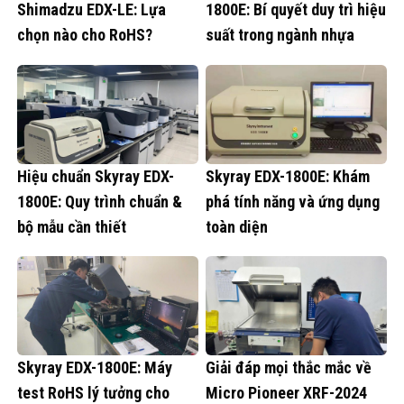
Shimadzu EDX-LE: Lựa
1800E: Bí quyết duy trì hiệu
chọn nào cho RoHS?
suất trong ngành nhựa
Hiệu chuẩn Skyray EDX-
Skyray EDX-1800E: Khám
1800E: Quy trình chuẩn &
phá tính năng và ứng dụng
bộ mẫu cần thiết
toàn diện
Skyray EDX-1800E: Máy
Giải đáp mọi thắc mắc về
test RoHS lý tưởng cho
Micro Pioneer XRF-2024