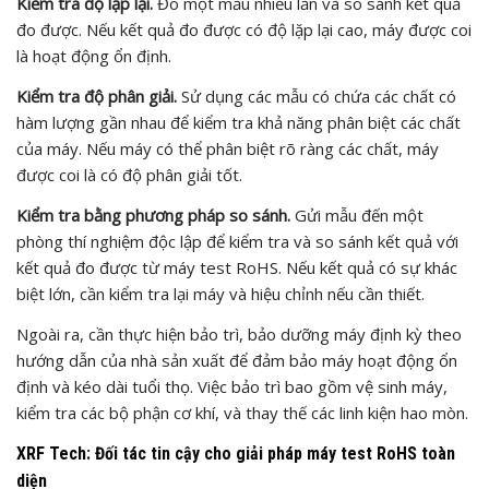
Kiểm tra độ lặp lại.
Đo một mẫu nhiều lần và so sánh kết quả
đo được. Nếu kết quả đo được có độ lặp lại cao, máy được coi
là hoạt động ổn định.
Kiểm tra độ phân giải.
Sử dụng các mẫu có chứa các chất có
hàm lượng gần nhau để kiểm tra khả năng phân biệt các chất
của máy. Nếu máy có thể phân biệt rõ ràng các chất, máy
được coi là có độ phân giải tốt.
Kiểm tra bằng phương pháp so sánh.
Gửi mẫu đến một
phòng thí nghiệm độc lập để kiểm tra và so sánh kết quả với
kết quả đo được từ máy test RoHS. Nếu kết quả có sự khác
biệt lớn, cần kiểm tra lại máy và hiệu chỉnh nếu cần thiết.
Ngoài ra, cần thực hiện bảo trì, bảo dưỡng máy định kỳ theo
hướng dẫn của nhà sản xuất để đảm bảo máy hoạt động ổn
định và kéo dài tuổi thọ. Việc bảo trì bao gồm vệ sinh máy,
kiểm tra các bộ phận cơ khí, và thay thế các linh kiện hao mòn.
XRF Tech: Đối tác tin cậy cho giải pháp máy test RoHS toàn
diện