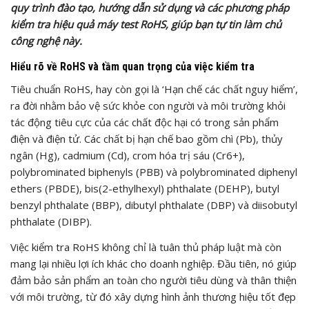
quy trình đào tạo, hướng dẫn sử dụng và các phương pháp
kiểm tra hiệu quả máy test RoHS, giúp bạn tự tin làm chủ
công nghệ này.
Hiểu rõ về RoHS và tầm quan trọng của việc kiểm tra
Tiêu chuẩn RoHS, hay còn gọi là ‘Hạn chế các chất nguy hiểm’,
ra đời nhằm bảo vệ sức khỏe con người và môi trường khỏi
tác động tiêu cực của các chất độc hại có trong sản phẩm
điện và điện tử. Các chất bị hạn chế bao gồm chì (Pb), thủy
ngân (Hg), cadmium (Cd), crom hóa trị sáu (Cr6+),
polybrominated biphenyls (PBB) và polybrominated diphenyl
ethers (PBDE), bis(2-ethylhexyl) phthalate (DEHP), butyl
benzyl phthalate (BBP), dibutyl phthalate (DBP) và diisobutyl
phthalate (DIBP).
Việc kiểm tra RoHS không chỉ là tuân thủ pháp luật mà còn
mang lại nhiều lợi ích khác cho doanh nghiệp. Đầu tiên, nó giúp
đảm bảo sản phẩm an toàn cho người tiêu dùng và thân thiện
với môi trường, từ đó xây dựng hình ảnh thương hiệu tốt đẹp