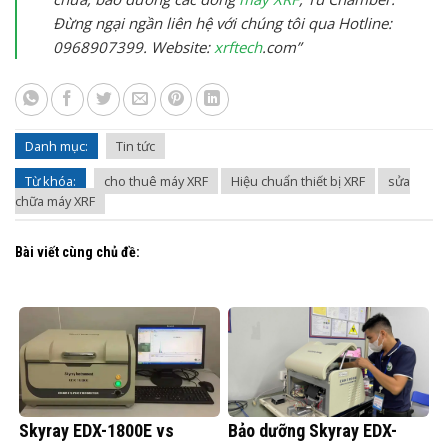
Đừng ngại ngần liên hệ với chúng tôi qua Hotline:
0968907399. Website:
xrftech
.com”
Danh mục:
Tin tức
Từ khóa:
cho thuê máy XRF
Hiệu chuẩn thiết bị XRF
sửa
chữa máy XRF
Bài viết cùng chủ đề:
Skyray EDX-1800E vs
Bảo dưỡng Skyray EDX-