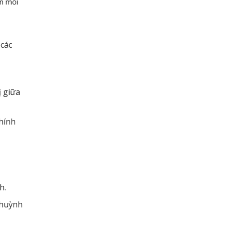
ễn mối
các
 giữa
hính
h.
 huỳnh