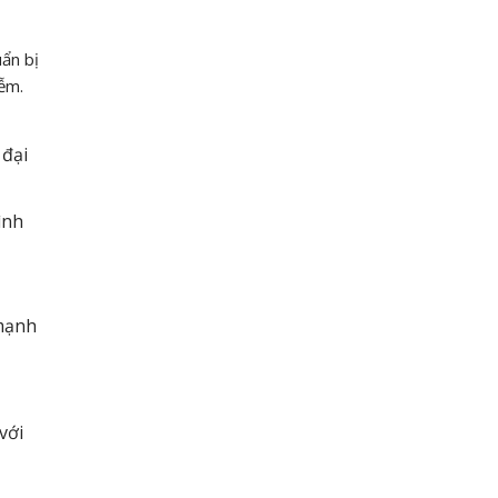
uẩn bị
ễm.
 đại
ình
 mạnh
với