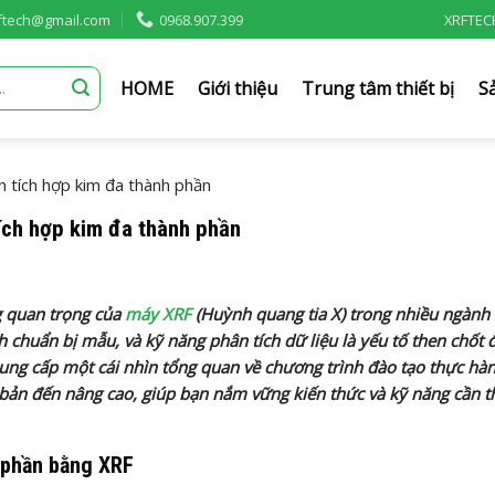
rftech@gmail.com
0968.907.399
XRFTEC
HOME
Giới thiệu
Trung tâm thiết bị
S
 tích hợp kim đa thành phần
ích hợp kim đa thành phần
g quan trọng của
máy XRF
(Huỳnh quang tia X) trong nhiều ngành
h chuẩn bị mẫu, và kỹ năng phân tích dữ liệu là yếu tố then chốt 
ẽ cung cấp một cái nhìn tổng quan về chương trình đào tạo thực hà
bản đến nâng cao, giúp bạn nắm vững kiến thức và kỹ năng cần th
 phần bằng XRF