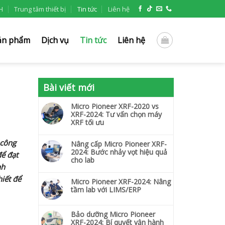
H
Trung tâm thiết bị
Tin tức
Liên hệ
ản phẩm
Dịch vụ
Tin tức
Liên hệ
Bài viết mới
Micro Pioneer XRF-2020 vs
XRF-2024: Tư vấn chọn máy
XRF tối ưu
 công
Nâng cấp Micro Pioneer XRF-
2024: Bước nhảy vọt hiệu quả
để đạt
cho lab
nh
iết để
Micro Pioneer XRF-2024: Nâng
tầm lab với LIMS/ERP
Bảo dưỡng Micro Pioneer
XRF-2024: Bí quyết vận hành