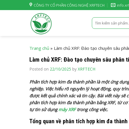
Skip
CÔNG TY CỔ PHẦN CÔNG NGHỆ XRFTECH
info.x
to
content
Tìm
kiếm:
Trang chủ
»
Làm chủ XRF: Đào tạo chuyên sâu phân
Làm chủ XRF: Đào tạo chuyên sâu phân t
Posted on
22/10/2025
by
XRFTECH
Phân tích hợp kim đa thành phần là một ứng dụn
nghiệp. Việc hiểu rõ nguyên lý hoạt động, quy trìn
được kết quả chính xác và tin cậy. Bài viết này s
phân tích hợp kim đa thành phần bằng XRF, từ cơ 
tự tin sử dụng
máy XRF
trong công việc.
Tổng quan về phân tích hợp kim đa thành