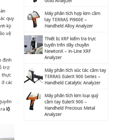
Gold Analyzer
oàn
Máy phân tích hợp kim cầm
các quy
tay TERRAS Pi900E –
ịnh kỳ
Handheld Alloy Analyzer
bảo vệ
Thiết bị XRF kiểm tra trực
tuyến trên dây chuyền
NewtonX – In-Line XRF
Analyzer
o định
ỗ trợ
Máy phân tích xúc tác cầm tay
i thực
TERRAS EulerX 900 Series –
 ở các
Handheld Catalytic Analyzer
Máy phân tích kim loại quý
nguyên
cầm tay EulerX 900 –
Handheld Precious Metal
 ra
lộ
Analyzer