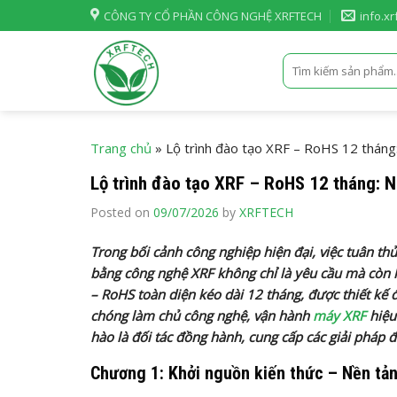
Skip
CÔNG TY CỔ PHẦN CÔNG NGHỆ XRFTECH
info.x
to
content
Tìm
kiếm:
Trang chủ
»
Lộ trình đào tạo XRF – RoHS 12 tháng
Lộ trình đào tạo XRF – RoHS 12 tháng: 
Posted on
09/07/2026
by
XRFTECH
Trong bối cảnh công nghiệp hiện đại, việc tuân t
bằng công nghệ XRF không chỉ là yêu cầu mà còn là 
– RoHS toàn diện kéo dài 12 tháng, được thiết kế
chóng làm chủ công nghệ, vận hành
máy XRF
hiệu
hào là đối tác đồng hành, cung cấp các giải pháp
Chương 1: Khởi nguồn kiến thức – Nền tả