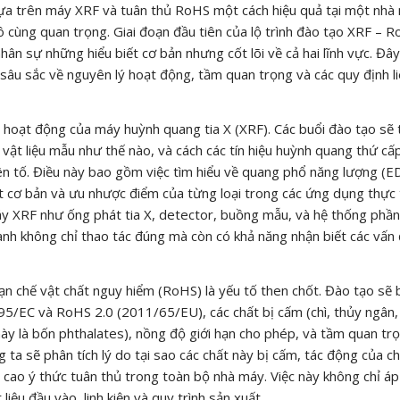
ựa trên máy XRF và tuân thủ RoHS một cách hiệu quả tại một nhà
ô cùng quan trọng. Giai đoạn đầu tiên của lộ trình đào tạo XRF – 
hân sự những hiểu biết cơ bản nhưng cốt lõi về cả hai lĩnh vực. Đâ
ểu sâu sắc về nguyên lý hoạt động, tầm quan trọng và các quy định l
 hoạt động của máy huỳnh quang tia X (XRF). Các buổi đào tạo sẽ 
ới vật liệu mẫu như thế nào, và cách các tín hiệu huỳnh quang thứ c
ên tố. Điều này bao gồm việc tìm hiểu về quang phổ năng lượng (
cơ bản và ưu nhược điểm của từng loại trong các ứng dụng thực 
máy XRF như ống phát tia X, detector, buồng mẫu, và hệ thống ph
 hành không chỉ thao tác đúng mà còn có khả năng nhận biết các vấn
ạn chế vật chất nguy hiểm (RoHS) là yếu tố then chốt. Đào tạo sẽ
95/EC và RoHS 2.0 (2011/65/EU), các chất bị cấm (chì, thủy ngân,
y là bốn phthalates), nồng độ giới hạn cho phép, và tầm quan tr
g ta sẽ phân tích lý do tại sao các chất này bị cấm, tác động của c
cao ý thức tuân thủ trong toàn bộ nhà máy. Việc này không chỉ á
ệu đầu vào, linh kiện và quy trình sản xuất.