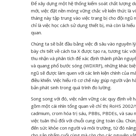
Để xây dựng một hệ thống kiểm soát chất lượng d
mới, việc đặt nền móng vững chắc về kiến thức là v
tháng này tập trung vào việc trang bị cho đội ngũ n
chỉ là việc học cách sử dụng thiết bị, mà còn là hi
quan.
Chúng ta sẽ bắt đầu bằng việc đi sâu vào nguyên lý
bày chi tiết về cách tia X được tạo ra, tương tác v
thu nhận và phân tích để xác định thành phần nguy
và quang phổ bước sóng (WDXRF), những khác biệt 
ngũ sẽ được làm quen với các linh kiện chính của 
điều khiển. Việc hiểu rõ cơ chế này giúp người vận
bản phát sinh trong quá trình đo lường.
Song song với đó, việc nắm vững các quy định về h
gồm một cái nhìn tổng quan về chỉ thị RoHS 2002/
cadmium, crom hóa trị sáu, PBBs, PBDEs, và sau nà
việc tuân thủ đối với chuỗi cung ứng toàn cầu. Chún
đến sức khỏe con người và môi trường, từ đó nâng 
cho sản phẩm cuối cùng mà còn cho các nguyên vật li