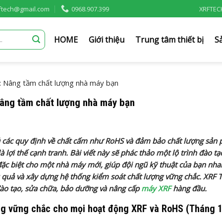
rftech@gmail.com
0968.907.399
XRFTEC
HOME
Giới thiệu
Trung tâm thiết bị
S
: Nâng tầm chất lượng nhà máy bạn
Nâng tầm chất lượng nhà máy bạn
hủ các quy định về chất cấm như RoHS và đảm bảo chất lượng sản
lợi thế cạnh tranh. Bài viết này sẽ phác thảo một lộ trình đào t
 đặc biệt cho một nhà máy mới, giúp đội ngũ kỹ thuật của bạn nh
 quả và xây dựng hệ thống kiểm soát chất lượng vững chắc. XRF T
 đào tạo, sửa chữa, bảo dưỡng và nâng cấp
máy XRF
hàng đầu.
ng vững chắc cho mọi hoạt động XRF và RoHS (Tháng 1