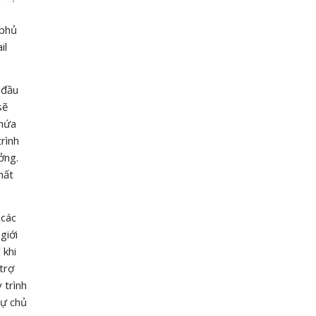
 phủ
il
 đầu
sẽ
chứa
rình
ởng.
hất
 các
giới
 khi
trợ
 trình
tự chủ