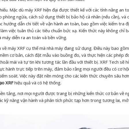
iếu. Mặc dù máy XRF hiện đại được thiết kế với các tính năng an t
háp phòng ngừa, cách sử dụng thiết bị bảo hộ cá nhân (nếu cần), và 
ác hướng dẫn chi tiết về vận hành an toàn, bao gồm việc kiểm tra đ
àm việc tuân thủ các tiêu chuẩn bức xạ. Kiến thức này không chỉ 
 máy diễn ra an toàn và bền vững.
uan về máy XRF cụ thể mà nhà máy đang sử dụng. Điều này bao gồm
n mềm cơ bản, cách đặt mẫu vào buồng đo, và thực hiện các phép đ
hoải mái và tự tin khi tương tác lần đầu với thiết bị. XRF Tech sẽ h
hực hành trực tiếp trên máy, đảm bảo rằng mọi người đều có cơ hộ
iểm soát. Việc này đặt nền móng cho các kiến thức chuyên sâu hơn
tạo XRF
hiệu quả và có hệ thống.
n nền tảng, nơi mọi người được trang bị những kiến thức cơ bản về 
các kỹ năng vận hành và phân tích phức tạp hơn trong tương lai, mở