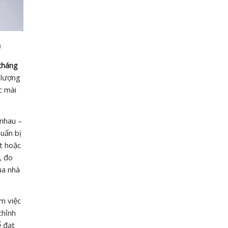
)
tháng
 lượng
c mài
 nhau –
uẩn bị
t hoặc
, đo
ủa nhà
m việc
chỉnh
ể đạt