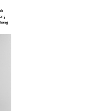
nh
đồng
 hàng