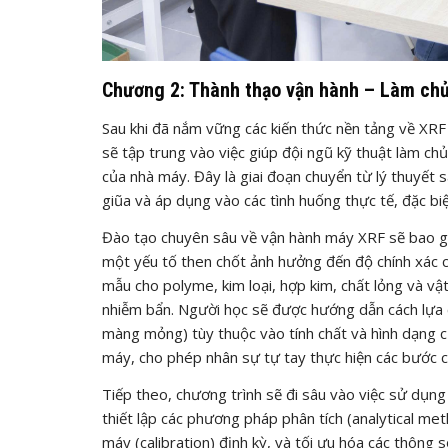
Chương 2: Thành thạo vận hành – Làm chủ 
Sau khi đã nắm vững các kiến thức nền tảng về XRF
sẽ tập trung vào việc giúp đội ngũ kỹ thuật làm chủ
của nhà máy. Đây là giai đoạn chuyển từ lý thuyết
giũa và áp dụng vào các tình huống thực tế, đặc bi
Đào tạo chuyên sâu về vận hành máy XRF sẽ bao gồm
một yếu tố then chốt ảnh hưởng đến độ chính xác c
mẫu cho polyme, kim loại, hợp kim, chất lỏng và vậ
nhiễm bẩn. Người học sẽ được hướng dẫn cách lựa c
màng mỏng) tùy thuộc vào tính chất và hình dạng c
máy, cho phép nhân sự tự tay thực hiện các bước c
Tiếp theo, chương trình sẽ đi sâu vào việc sử dụ
thiết lập các phương pháp phân tích (analytical met
máy (calibration) định kỳ, và tối ưu hóa các thông