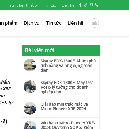
H
Trung tâm thiết bị
Tin tức
Liên hệ
ản phẩm
Dịch vụ
Tin tức
Liên hệ
Bài viết mới
Skyray EDX-1800E: Khám phá
tính năng và ứng dụng toàn
diện
 phẩm
Skyray EDX-1800E: Máy test
RoHS lý tưởng cho doanh
ạo XRF
nghiệp nhỏ
anh
ech tự
Giải đáp mọi thắc mắc về
Micro Pioneer XRF-2024
-2)
Vận hành Micro Pioneer XRF-
2024: Quy trình SOP & Kiểm