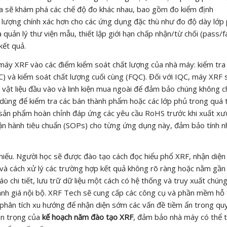
a sẽ khám phá các chế độ đo khác nhau, bao gồm đo kiểm định
h lượng chính xác hơn cho các ứng dụng đặc thù như đo độ dày lớp
 quản lý thư viện mẫu, thiết lập giới hạn chấp nhận/từ chối (pass/fa
kết quả.
 máy XRF vào các điểm kiểm soát chất lượng của nhà máy: kiểm tra
C) và kiểm soát chất lượng cuối cùng (FQC). Đối với IQC, máy XRF 
vật liệu đầu vào và linh kiện mua ngoài để đảm bảo chúng không 
ùng để kiểm tra các bán thành phẩm hoặc các lớp phủ trong quá t
h sản phẩm hoàn chỉnh đáp ứng các yêu cầu RoHS trước khi xuất xư
vận hành tiêu chuẩn (SOPs) cho từng ứng dụng này, đảm bảo tính n
 thiếu. Người học sẽ được đào tạo cách đọc hiểu phổ XRF, nhận diện
 và cách xử lý các trường hợp kết quả không rõ ràng hoặc nằm gần 
 chi tiết, lưu trữ dữ liệu một cách có hệ thống và truy xuất chúng
ánh giá nội bộ. XRF Tech sẽ cung cấp các công cụ và phần mềm hỗ 
 phân tích xu hướng để nhận diện sớm các vấn đề tiềm ẩn trong quy
an trọng của
kế hoạch năm đào tạo XRF
, đảm bảo nhà máy có thể 