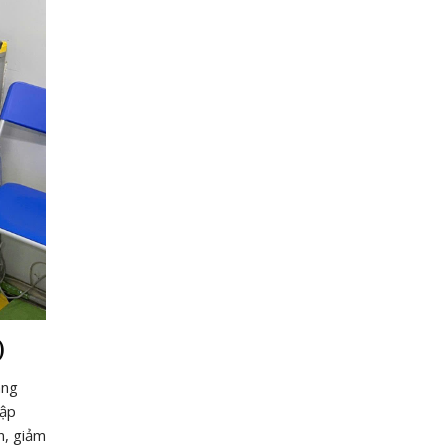
)
áng
tập
n, giảm