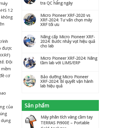
 máy
tra QC hàng ngày
RoHS 12
Micro Pioneer XRF-2020 vs
y không
XRF-2024: Tư vấn chọn máy
iên
XRF tối ưu
Nâng cấp Micro Pioneer XRF-
trình
2024: Bước nhảy vọt hiệu quả
cho lab
ấp được
EDXRF)
Micro Pioneer XRF-2024: Nâng
tế. Đội
tầm lab với LIMS/ERP
ần mềm
 đề cơ
Bảo dưỡng Micro Pioneer
XRF-2024: Bí quyết vận hành
lab hiệu quả
 bao
Sản phẩm
ọng của
húng
Máy phân tích vàng cầm tay
p dụng
TERRAS Pi900E – Portable