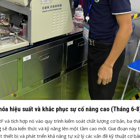
hóa hiệu suất và khắc phục sự cố nâng cao (Tháng 6-8
F và tích hợp nó vào quy trình kiểm soát chất lượng cơ bản, ba th
g
sẽ đưa kiến thức và kỹ năng lên một tầm cao mới. Giai đoạn này 
t thiết bị và phát triển khả năng tự xử lý các vấn đề kỹ thuật cơ bả