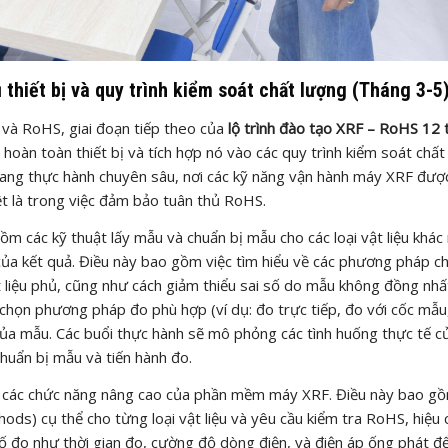
thiết bị và quy trình kiểm soát chất lượng (Tháng 3-5
 và RoHS, giai đoạn tiếp theo của
lộ trình đào tạo XRF – RoHS 12 
 hoàn toàn thiết bị và tích hợp nó vào các quy trình kiểm soát chất
 sang thực hành chuyên sâu, nơi các kỹ năng vận hành máy XRF đượ
ệt là trong việc đảm bảo tuân thủ RoHS.
 các kỹ thuật lấy mẫu và chuẩn bị mẫu cho các loại vật liệu khác
ủa kết quả. Điều này bao gồm việc tìm hiểu về các phương pháp ch
t liệu phủ, cũng như cách giảm thiểu sai số do mẫu không đồng nhấ
họn phương pháp đo phù hợp (ví dụ: đo trực tiếp, đo với cốc mẫu
ủa mẫu. Các buổi thực hành sẽ mô phỏng các tình huống thực tế c
huẩn bị mẫu và tiến hành đo.
ng các chức năng nâng cao của phần mềm máy XRF. Điều này bao gồ
hods) cụ thể cho từng loại vật liệu và yêu cầu kiểm tra RoHS, hiệu 
 số đo như thời gian đo, cường độ dòng điện, và điện áp ống phát đ