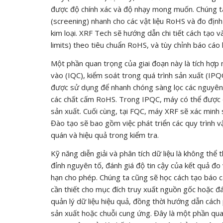
được độ chính xác và độ nhạy mong muốn. Chúng t
(screening) nhanh cho các vật liệu RoHS và đo địn
kim loại. XRF Tech sẽ hướng dẫn chi tiết cách tạo và
limits) theo tiêu chuẩn RoHS, và tùy chỉnh báo cáo 
Một phần quan trọng của giai đoạn này là tích hợp
vào (IQC), kiểm soát trong quá trình sản xuất (IPQ
được sử dụng để nhanh chóng sàng lọc các nguyên 
các chất cấm RoHS. Trong IPQC, máy có thể được d
sản xuất. Cuối cùng, tại FQC, máy XRF sẽ xác min
Đào tạo sẽ bao gồm việc phát triển các quy trình 
quán và hiệu quả trong kiểm tra.
Kỹ năng diễn giải và phân tích dữ liệu là không thể
đỉnh nguyên tố, đánh giá độ tin cậy của kết quả đo
hạn cho phép. Chúng ta cũng sẽ học cách tạo báo cáo
cần thiết cho mục đích truy xuất nguồn gốc hoặc đ
quản lý dữ liệu hiệu quả, đồng thời hướng dẫn cách
sản xuất hoặc chuỗi cung ứng. Đây là một phần qu