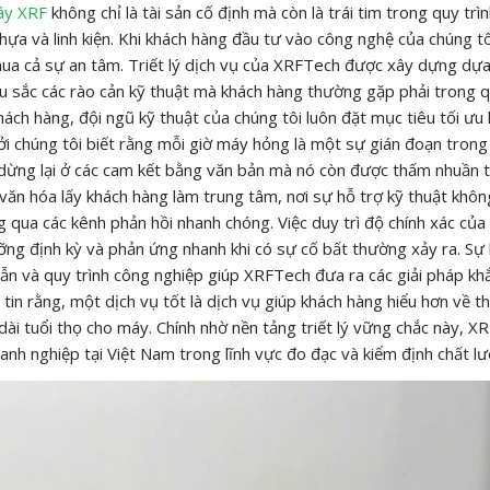
áy XRF
không chỉ là tài sản cố định mà còn là trái tim trong quy trì
hựa và linh kiện. Khi khách hàng đầu tư vào công nghệ của chúng tô
a cả sự an tâm. Triết lý dịch vụ của XRFTech được xây dựng dựa
sâu sắc các rào cản kỹ thuật mà khách hàng thường gặp phải trong 
hách hàng, đội ngũ kỹ thuật của chúng tôi luôn đặt mục tiêu tối ưu
i chúng tôi biết rằng mỗi giờ máy hỏng là một sự gián đoạn trong
dừng lại ở các cam kết bằng văn bản mà nó còn được thấm nhuần 
ăn hóa lấy khách hàng làm trung tâm, nơi sự hỗ trợ kỹ thuật khôn
 qua các kênh phản hồi nhanh chóng. Việc duy trì độ chính xác của 
ỡng định kỳ và phản ứng nhanh khi có sự cố bất thường xảy ra. Sự 
 dẫn và quy trình công nghiệp giúp XRFTech đưa ra các giải pháp kh
 tin rằng, một dịch vụ tốt là dịch vụ giúp khách hàng hiểu hơn về th
ài tuổi thọ cho máy. Chính nhờ nền tảng triết lý vững chắc này, X
nh nghiệp tại Việt Nam trong lĩnh vực đo đạc và kiểm định chất lư