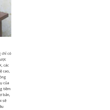
 chỉ có
được
X, các
ệ cao,
dòng
vụ của
ng tiềm
ơ bản,
i sẽ
sâu