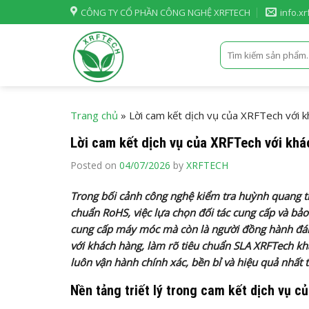
Skip
CÔNG TY CỔ PHẦN CÔNG NGHỆ XRFTECH
info.x
to
content
Tìm
kiếm:
Trang chủ
»
Lời cam kết dịch vụ của XRFTech với 
Lời cam kết dịch vụ của XRFTech với kh
Posted on
04/07/2026
by
XRFTECH
Trong bối cảnh công nghệ kiểm tra huỳnh quang tia
chuẩn RoHS, việc lựa chọn đối tác cung cấp và bảo t
cung cấp máy móc mà còn là người đồng hành đáng t
với khách hàng, làm rõ tiêu chuẩn SLA XRFTech k
luôn vận hành chính xác, bền bỉ và hiệu quả nhất 
Nền tảng triết lý trong cam kết dịch vụ 