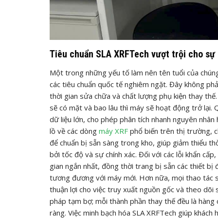
Tiêu chuẩn SLA XRFTech vượt trội cho sự 
Một trong những yếu tố làm nên tên tuổi của chúng
các tiêu chuẩn quốc tế nghiêm ngặt. Đây không phải 
thời gian sửa chữa và chất lượng phụ kiện thay thế.
sẽ có mặt và bao lâu thì máy sẽ hoạt động trở lại.
dữ liệu lớn, cho phép phân tích nhanh nguyên nhân 
lồ về các dòng
máy XRF
phổ biến trên thị trường, 
để chuẩn bị sẵn sàng trong kho, giúp giảm thiểu th
bởi tốc độ và sự chính xác. Đối với các lỗi khẩn cấ
gian ngắn nhất, đồng thời trang bị sẵn các thiết b
tương đương với máy mới. Hơn nữa, mọi thao tác sử
thuận lợi cho việc truy xuất nguồn gốc và theo dõi 
pháp tạm bợ; mỗi thành phần thay thế đều là hàng
ràng. Việc minh bạch hóa SLA XRFTech giúp khách h