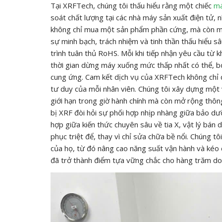
Tại XRFTech, chúng tôi thấu hiểu rằng một chiếc
m
soát chất lượng tại các nhà máy sản xuất điện tử, n
không chỉ mua một sản phẩm phần cứng, mà còn mu
sự minh bạch, trách nhiệm và tinh thần thấu hiểu 
trình tuân thủ RoHS. Mỗi khi tiếp nhận yêu cầu từ k
thời gian dừng máy xuống mức thấp nhất có thể, bở
cung ứng. Cam kết dịch vụ của XRFTech không chỉ 
tư duy của mỗi nhân viên. Chúng tôi xây dựng một v
giới hạn trong giờ hành chính mà còn mở rộng thông
bị XRF đòi hỏi sự phối hợp nhịp nhàng giữa bảo dư
hợp giữa kiến thức chuyên sâu về tia X, vật lý bán
phục triệt để, thay vì chỉ sửa chữa bề nổi. Chúng tôi
của họ, từ đó nâng cao năng suất vận hành và kéo d
đã trở thành điểm tựa vững chắc cho hàng trăm doa