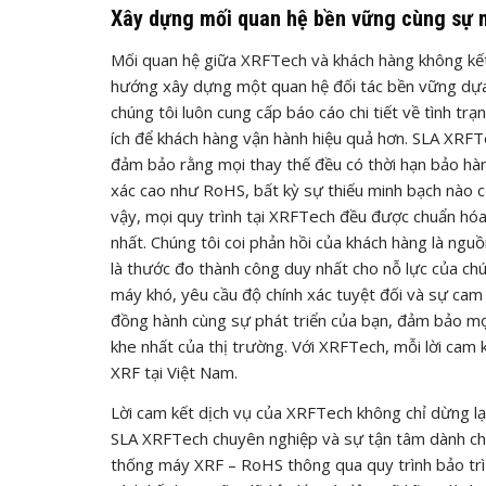
Xây dựng mối quan hệ bền vững cùng sự m
Mối quan hệ giữa XRFTech và khách hàng không kết 
hướng xây dựng một quan hệ đối tác bền vững dựa 
chúng tôi luôn cung cấp báo cáo chi tiết về tình t
ích để khách hàng vận hành hiệu quả hơn. SLA XRF
đảm bảo rằng mọi thay thế đều có thời hạn bảo hành
xác cao như RoHS, bất kỳ sự thiếu minh bạch nào c
vậy, mọi quy trình tại XRFTech đều được chuẩn hó
nhất. Chúng tôi coi phản hồi của khách hàng là nguồ
là thước đo thành công duy nhất cho nỗ lực của ch
máy khó, yêu cầu độ chính xác tuyệt đối và sự cam k
đồng hành cùng sự phát triển của bạn, đảm bảo mọ
khe nhất của thị trường. Với XRFTech, mỗi lời cam k
XRF tại Việt Nam.
Lời cam kết dịch vụ của XRFTech không chỉ dừng lạ
SLA XRFTech chuyên nghiệp và sự tận tâm dành cho 
thống máy XRF – RoHS thông qua quy trình bảo trì