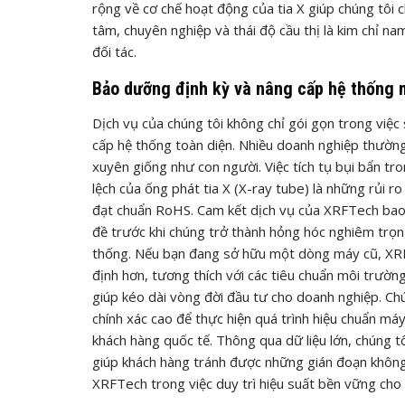
rộng về cơ chế hoạt động của tia X giúp chúng tôi c
tâm, chuyên nghiệp và thái độ cầu thị là kim chỉ na
đối tác.
Bảo dưỡng định kỳ và nâng cấp hệ thống
Dịch vụ của chúng tôi không chỉ gói gọn trong việ
cấp hệ thống toàn diện. Nhiều doanh nghiệp thườn
xuyên giống như con người. Việc tích tụ bụi bẩn tr
lệch của ống phát tia X (X-ray tube) là những rủi r
đạt chuẩn RoHS. Cam kết dịch vụ của XRFTech bao g
đề trước khi chúng trở thành hỏng hóc nghiêm trọng
thống. Nếu bạn đang sở hữu một dòng máy cũ, XR
định hơn, tương thích với các tiêu chuẩn môi trườn
giúp kéo dài vòng đời đầu tư cho doanh nghiệp. Ch
chính xác cao để thực hiện quá trình hiệu chuẩn m
khách hàng quốc tế. Thông qua dữ liệu lớn, chúng tô
giúp khách hàng tránh được những gián đoạn không
XRFTech trong việc duy trì hiệu suất bền vững cho