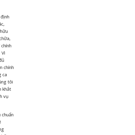
 định
ác,
 hữu
chữa,
 chính
 Vì
đủ
n chính
g ca
úng tôi
n khắt
ch vụ
u chuẩn
ệ
ng