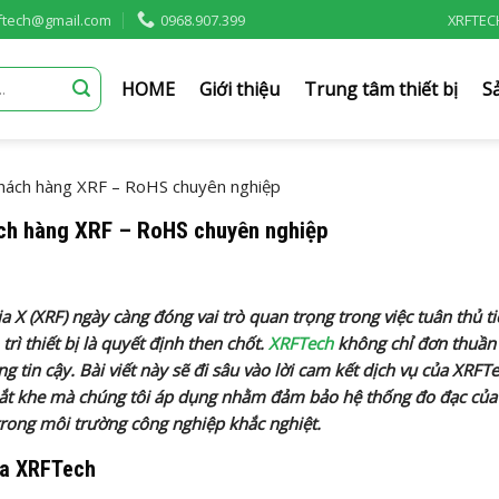
rftech@gmail.com
0968.907.399
XRFTEC
HOME
Giới thiệu
Trung tâm thiết bị
S
khách hàng XRF – RoHS chuyên nghiệp
ách hàng XRF – RoHS chuyên nghiệp
 X (XRF) ngày càng đóng vai trò quan trọng trong việc tuân thủ t
rì thiết bị là quyết định then chốt.
XRFTech
không chỉ đơn thuần 
in cậy. Bài viết này sẽ đi sâu vào lời cam kết dịch vụ của XRFTe
hắt khe mà chúng tôi áp dụng nhằm đảm bảo hệ thống đo đạc của
trong môi trường công nghiệp khắc nghiệt.
của XRFTech