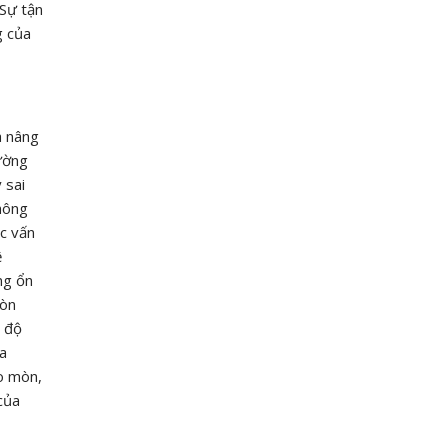
 Sự tận
g của
à nâng
ường
 sai
không
c vấn
ệ
ng ổn
còn
i độ
ủa
ao mòn,
của