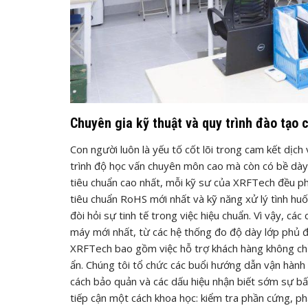
Chuyên gia kỹ thuật và quy trình đào tạo 
Con người luôn là yếu tố cốt lõi trong cam kết dịc
trình độ học vấn chuyên môn cao mà còn có bề dày 
tiêu chuẩn cao nhất, mỗi kỹ sư của XRFTech đều phả
tiêu chuẩn RoHS mới nhất và kỹ năng xử lý tình huốn
đòi hỏi sự tinh tế trong việc hiệu chuẩn. Vì vậy, c
máy mới nhất, từ các hệ thống đo độ dày lớp phủ đ
XRFTech bao gồm việc hỗ trợ khách hàng không chỉ
ẩn. Chúng tôi tổ chức các buổi hướng dẫn vận hành
cách bảo quản và các dấu hiệu nhận biết sớm sự bất
tiếp cận một cách khoa học: kiểm tra phần cứng, ph