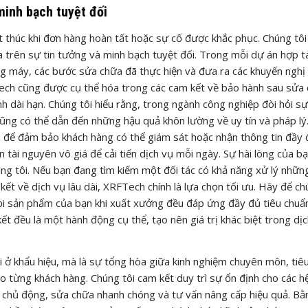
inh bạch tuyệt đối
thúc khi đơn hàng hoàn tất hoặc sự cố được khắc phục. Chúng tôi
trên sự tin tưởng và minh bạch tuyệt đối. Trong mỗi dự án hợp t
rạng máy, các bước sửa chữa đã thực hiện và đưa ra các khuyến nghị
Tech cũng được cụ thể hóa trong các cam kết về bảo hành sau sửa 
 dài hạn. Chúng tôi hiểu rằng, trong ngành công nghiệp đòi hỏi sự
ũng có thể dẫn đến những hậu quả khôn lường về uy tín và pháp lý.
a để đảm bảo khách hàng có thể giám sát hoặc nhận thông tin đầy 
n tài nguyên vô giá để cải tiến dịch vụ mỗi ngày. Sự hài lòng của bạ
úng tôi. Nếu bạn đang tìm kiếm một đối tác có khả năng xử lý nhữn
ết về dịch vụ lâu dài, XRFTech chính là lựa chọn tối ưu. Hãy để ch
i sản phẩm của bạn khi xuất xưởng đều đáp ứng đầy đủ tiêu chuẩ
ết đều là một hành động cụ thể, tạo nên giá trị khác biệt trong dị
i ở khẩu hiệu, mà là sự tổng hòa giữa kinh nghiệm chuyên môn, tiê
từng khách hàng. Chúng tôi cam kết duy trì sự ổn định cho các h
 chủ động, sửa chữa nhanh chóng và tư vấn nâng cấp hiệu quả. Bằ