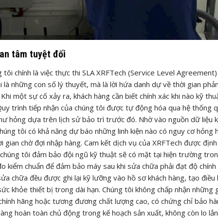
an tâm tuyệt đối
 tôi chính là việc thực thi SLA XRFTech (Service Level Agreement)
là những con số lý thuyết, mà là lời hứa danh dự về thời gian phản
 Khi một sự cố xảy ra, khách hàng cần biết chính xác khi nào kỹ thu
 Quy trình tiếp nhận của chúng tôi được tự động hóa qua hệ thống q
hư hỏng dựa trên lịch sử bảo trì trước đó. Nhờ vào nguồn dữ liệu 
chúng tôi có khả năng dự báo những linh kiện nào có nguy cơ hỏng 
ời gian chờ đợi nhập hàng. Cam kết dịch vụ của XRFTech được định
p, chúng tôi đảm bảo đội ngũ kỹ thuật sẽ có mặt tại hiện trường tron
ị đo kiểm chuẩn để đảm bảo máy sau khi sửa chữa phải đạt độ chính
a chữa đều được ghi lại kỹ lưỡng vào hồ sơ khách hàng, tạo điều 
sức khỏe thiết bị trong dài hạn. Chúng tôi không chấp nhận những g
 chính hãng hoặc tương đương chất lượng cao, có chứng chỉ bảo hà
àng hoàn toàn chủ động trong kế hoạch sản xuất, không còn lo lắ