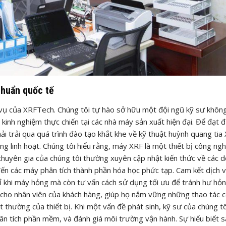
chuẩn quốc tế
h vụ của XRFTech. Chúng tôi tự hào sở hữu một đội ngũ kỹ sư không
kinh nghiệm thực chiến tại các nhà máy sản xuất hiện đại. Để đạt 
i trải qua quá trình đào tạo khắt khe về kỹ thuật huỳnh quang tia 
g linh hoạt. Chúng tôi hiểu rằng, máy XRF là một thiết bị công ngh
ác chuyên gia của chúng tôi thường xuyên cập nhật kiến thức về các 
ến các máy phân tích thành phần hóa học phức tạp. Cam kết dịch 
 khi máy hỏng mà còn tư vấn cách sử dụng tối ưu để tránh hư hỏ
 cho nhân viên của khách hàng, giúp họ nắm vững những thao tác c
 thường của thiết bị. Khi một vấn đề phát sinh, kỹ sư của chúng tô
ân tích phần mềm, và đánh giá môi trường vận hành. Sự hiểu biết 