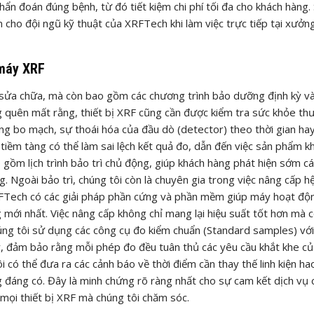
hẩn đoán đúng bệnh, từ đó tiết kiệm chi phí tối đa cho khách hàng.
m cho đội ngũ kỹ thuật của XRFTech khi làm việc trực tiếp tại xưởn
 máy XRF
c sửa chữa, mà còn bao gồm các chương trình bảo dưỡng định kỳ v
g quên mất rằng, thiết bị XRF cũng cần được kiểm tra sức khỏe th
ong bo mạch, sự thoái hóa của đầu dò (detector) theo thời gian hay
o tiềm tàng có thể làm sai lệch kết quả đo, dẫn đến việc sản phẩm 
ồm lịch trình bảo trì chủ động, giúp khách hàng phát hiện sớm cá
. Ngoài bảo trì, chúng tôi còn là chuyên gia trong việc nâng cấp h
FTech có các giải pháp phần cứng và phần mềm giúp máy hoạt độ
g mới nhất. Việc nâng cấp không chỉ mang lại hiệu suất tốt hơn mà 
úng tôi sử dụng các công cụ đo kiểm chuẩn (Standard samples) vớ
áy, đảm bảo rằng mỗi phép đo đều tuân thủ các yêu cầu khắt khe c
i có thể đưa ra các cảnh báo về thời điểm cần thay thế linh kiện h
 đáng có. Đây là minh chứng rõ ràng nhất cho sự cam kết dịch vụ 
 mọi thiết bị XRF mà chúng tôi chăm sóc.