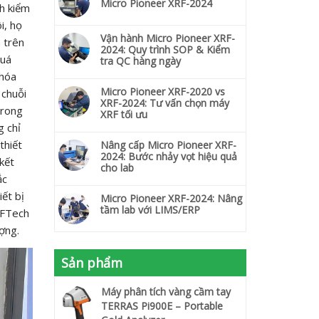
Micro Pioneer XRF-2024
nh kiểm
i, họ
Vận hành Micro Pioneer XRF-
 trên
2024: Quy trình SOP & Kiểm
quá
tra QC hàng ngày
 hóa
Micro Pioneer XRF-2020 vs
 chuỗi
XRF-2024: Tư vấn chọn máy
trong
XRF tối ưu
g chỉ
thiết
Nâng cấp Micro Pioneer XRF-
2024: Bước nhảy vọt hiệu quả
kết
cho lab
ắc
iết bị
Micro Pioneer XRF-2024: Nâng
tầm lab với LIMS/ERP
RFTech
ợng.
Sản phẩm
Máy phân tích vàng cầm tay
TERRAS Pi900E – Portable