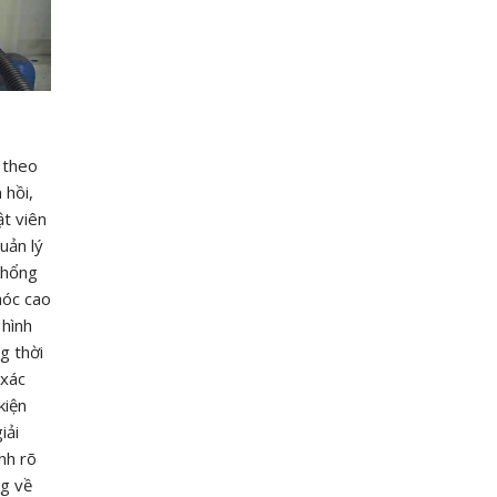
 theo
 hồi,
ật viên
uản lý
khổng
hóc cao
 hình
g thời
 xác
kiện
iải
nh rõ
ng về