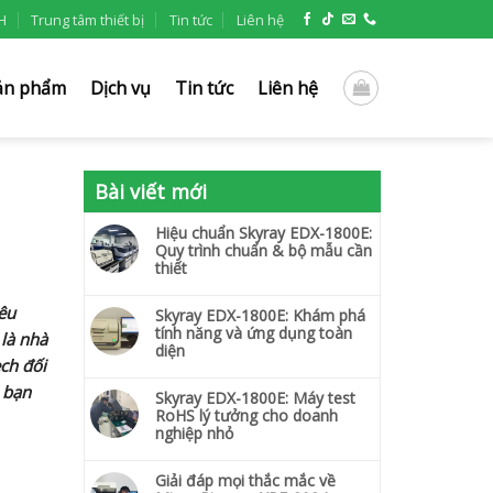
H
Trung tâm thiết bị
Tin tức
Liên hệ
ản phẩm
Dịch vụ
Tin tức
Liên hệ
Bài viết mới
Hiệu chuẩn Skyray EDX-1800E:
Quy trình chuẩn & bộ mẫu cần
thiết
iêu
Skyray EDX-1800E: Khám phá
tính năng và ứng dụng toàn
là nhà
diện
ch đối
 bạn
Skyray EDX-1800E: Máy test
RoHS lý tưởng cho doanh
nghiệp nhỏ
Giải đáp mọi thắc mắc về