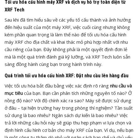
Tối ưu hóa cấu hình máy XRF và dịch vụ hỗ trợ toàn diện từ
XRF Tech
Sau khi đã tìm hiểu sâu về các yếu tố cấu thành và ảnh hưởng
đến hiệu suất của một máy XRF, việc cuối cùng nhưng không
kém phần quan trọng là làm thế nào để tối ưu hóa cấu hình
máy XRF cho địa chất và khai thác mỏ phù hợp nhất với nhu
cầu riêng của bạn. Đây không phải là một quyết định đơn lẻ
mà là một quá trình đánh giá kỹ lưỡng, và XRF Tech luôn sẵn
sàng đồng hành cùng bạn trong hành trình này.
Quá trình tối ưu hóa cấu hình XRF: Đặt nhu cầu lên hàng đầu
Việc tối ưu hóa bắt đầu bằng việc xác định rõ ràng
nhu cầu và
mục tiêu
của bạn. Bạn cần phân tích những nguyên tố nào? Ở
nồng độ nào? Với độ chính xác ra sao? Máy sẽ được sử dụng
ở đâu – tại hiện trường hay trong phòng thí nghiệm? Tần suất
sử dụng là bao nhiêu? Ngân sách dự kiến là bao nhiêu? Việc
trả lời những câu hỏi này sẽ giúp thu hẹp phạm vi lựa chọn và
định hình cấu hình cơ bản cho máy XRF của bạn. Ví dụ, nếu bạn
là một công ty thăm dò nhỏ với ngân sách hạn chế và chủ yếu