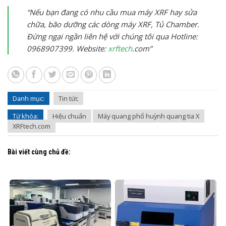
“Nếu bạn đang có nhu cầu mua máy XRF hay sửa
chữa, bão dưỡng các dòng máy XRF, Tủ Chamber.
Đừng ngại ngần liên hệ với chúng tôi qua Hotline:
0968907399. Website:
xrftech
.com”
Danh mục:
Tin tức
Từ khóa:
Hiệu chuẩn
Máy quang phổ huỳnh quang tia X
XRFtech.com
Bài viết cùng chủ đề: