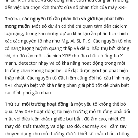
đến việc lựa chọn kích thước cửa sổ phân tích của máy XRF.
Thứ ba,
các nguyên tố cần phân tích và giới hạn phát hiện
mong muốn
. Một số dự án có thể chỉ quan tâm đến các kim
loại nặng, trong khi những dự án khác lại cần phân tích chính
xác các nguyên tố nhẹ như Mg, Al, Si, P, S. Các nguyên tố nhẹ
có năng lượng huỳnh quang thấp và dễ bị hấp thụ bởi không
khí, do đó cần một cấu hình XRF cho địa chất có ống tia X
mạnh, detector nhạy và có khả năng hoạt động trong môi
trường chân không hoặc heli để đạt được giới hạn phát hiện
thấp nhất. Các nguyên tố đất hiếm cũng đòi hỏi cấu hình máy
XRF chuyên biệt với khả năng phân giải phổ tốt để phân biệt
các đỉnh phổ gần nhau.
Thứ tư,
môi trường hoạt động
là một yếu tố không thể bỏ
qua. Máy XRF hoạt động tại hiện trường mỏ thường phải đối
mặt với điều kiện khắc nghiệt: bụi bẩn, độ ẩm cao, nhiệt độ
thay đổi thất thường, va đập. Do đó, các máy XRF cầm tay
chuyên dụng cho mỏ thường được thiết kế chắc chắn, chống