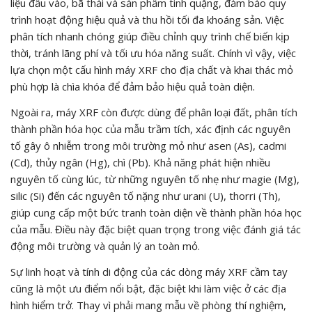
liệu đầu vào, bã thải và sản phẩm tinh quặng, đảm bảo quy
trình hoạt động hiệu quả và thu hồi tối đa khoáng sản. Việc
phân tích nhanh chóng giúp điều chỉnh quy trình chế biến kịp
thời, tránh lãng phí và tối ưu hóa năng suất. Chính vì vậy, việc
lựa chọn một cấu hình máy XRF cho địa chất và khai thác mỏ
phù hợp là chìa khóa để đảm bảo hiệu quả toàn diện.
Ngoài ra, máy XRF còn được dùng để phân loại đất, phân tích
thành phần hóa học của mẫu trầm tích, xác định các nguyên
tố gây ô nhiễm trong môi trường mỏ như asen (As), cadmi
(Cd), thủy ngân (Hg), chì (Pb). Khả năng phát hiện nhiều
nguyên tố cùng lúc, từ những nguyên tố nhẹ như magie (Mg),
silic (Si) đến các nguyên tố nặng như urani (U), thorri (Th),
giúp cung cấp một bức tranh toàn diện về thành phần hóa học
của mẫu. Điều này đặc biệt quan trọng trong việc đánh giá tác
động môi trường và quản lý an toàn mỏ.
Sự linh hoạt và tính di động của các dòng máy XRF cầm tay
cũng là một ưu điểm nổi bật, đặc biệt khi làm việc ở các địa
hình hiểm trở. Thay vì phải mang mẫu về phòng thí nghiệm,