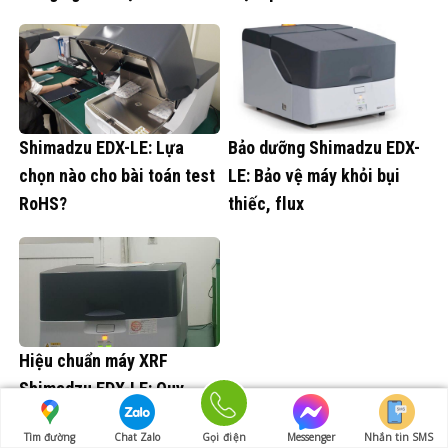
Shimadzu EDX-LE: Lựa
Bảo dưỡng Shimadzu EDX-
chọn nào cho bài toán test
LE: Bảo vệ máy khỏi bụi
RoHS?
thiếc, flux
Hiệu chuẩn máy XRF
Shimadzu EDX-LE: Quy
trình & Bộ chuẩn
Tìm đường
Chat Zalo
Gọi điện
Messenger
Nhắn tin SMS