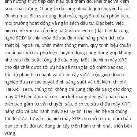
ảnh hưởng trực tiếp đến hiệu quả thăm dò, khai thác và kiểm
soát chất lượng. Chúng ta đã cùng nhau đi qua các yếu tố cốt
lõi như mục đích sử dụng, loại mẫu, nguyên tố cần phân tích,
môi trường hoạt động và ngân sách đầu tư. Đặc biệt, việc
hiểu rõ về vai trò của ống tia X và detector (đặc biệt là công
nghệ SDD) là chìa khóa để xác định khả năng phân tích của
thiết bị. Ngoài ra, phần mềm thông minh, quy trình hiệu chuẩn
chuẩn xác và các phụ kiện chuyên dụng cũng đóng góp không
nhỏ vào hiệu suất tổng thể của máy. Một cấu hình máy XRF
cho địa chất được tối ưu hóa sẽ mang lại độ chính xác cao,
tốc độ phân tích nhanh và độ tin cậy vượt trội, giúp doanh
nghiệp đưa ra các quyết định sáng suốt và tiết kiệm chi phí.
Tại XRF Tech, chúng tôi không chỉ cung cấp đa dạng các dòng
máy XRF hiện đại, mà còn cam kết mang đến giải pháp toàn
diện bao gồm tư vấn chuyên sâu, dịch vụ sửa chữa máy XRF,
nâng cấp và bảo hành máy XRF uy tín. Hãy liên hệ với chúng
tôi để được tư vấn cấu hình máy XRF cho mỏ tối ưu, đảm bảo
bạn có một đối tác đáng tin cậy trên hành trình phát triển bền
vững.