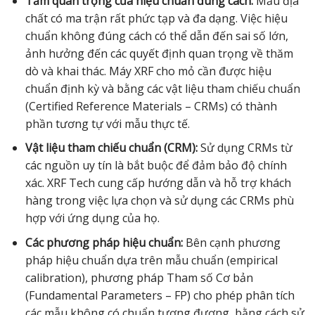
Tầm quan trọng của hiệu chuẩn đúng cách:
Mẫu địa
chất có ma trận rất phức tạp và đa dạng. Việc hiệu
chuẩn không đúng cách có thể dẫn đến sai số lớn,
ảnh hưởng đến các quyết định quan trọng về thăm
dò và khai thác. Máy XRF cho mỏ cần được hiệu
chuẩn định kỳ và bằng các vật liệu tham chiếu chuẩn
(Certified Reference Materials – CRMs) có thành
phần tương tự với mẫu thực tế.
Vật liệu tham chiếu chuẩn (CRM):
Sử dụng CRMs từ
các nguồn uy tín là bắt buộc để đảm bảo độ chính
xác. XRF Tech cung cấp hướng dẫn và hỗ trợ khách
hàng trong việc lựa chọn và sử dụng các CRMs phù
hợp với ứng dụng của họ.
Các phương pháp hiệu chuẩn:
Bên cạnh phương
pháp hiệu chuẩn dựa trên mẫu chuẩn (empirical
calibration), phương pháp Tham số Cơ bản
(Fundamental Parameters – FP) cho phép phân tích
các mẫu không có chuẩn tương đương, bằng cách sử