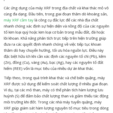
Các ứng dụng của máy XRF trong địa chất và khai thác mỏ vô
cùng đa dạng. Đầu tiên, trong giai đoạn thăm dò khoáng sản,
máy XRF cầm tay
là công cụ đắc lực để các nhà địa chất
nhanh chóng xác định sự hiện diện và nồng độ của các nguyên
tố kim loại quý hoặc kim loại cơ bản trong mẫu đất, đá hoặc
lõi khoan. Khả năng phân tích trực tiếp trên hiện trường giúp
đưa ra các quyết định nhanh chóng về việc tiếp tục khoan
thăm dò hay chuyển hướng, tối ưu hóa nguồn lực. Điều này
đặc biệt hữu ích khi cần xác định các nguyên tố chì (Pb), kẽm
(Zn), đồng (Cu), vàng (Au), bạc (Ag), hay các nguyên tố đất
hiếm (REE) vốn là mục tiêu của nhiều dự án khai thác.
Tiếp theo, trong quá trình khai thác và chế biến quặng, máy
XRF được sử dụng để kiểm soát chất lượng ở nhiều giai đoạn.
Ví dụ, tại các mỏ than, máy có thể phân tích hàm lượng lưu
huỳnh (S) để đảm bảo chất lượng than và giảm thiểu tác động
môi trường khi đốt. Trong các nhà máy tuyển quặng, máy
XRF giúp giám sát hàm lượng nguyên tố mục tiêu trong dòng