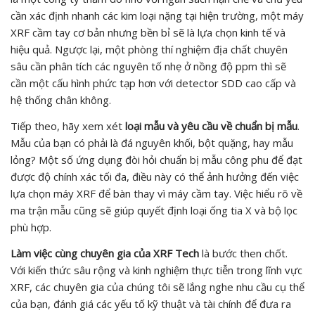
cần xác định nhanh các kim loại nặng tại hiện trường, một máy
XRF cầm tay cơ bản nhưng bền bỉ sẽ là lựa chọn kinh tế và
hiệu quả. Ngược lại, một phòng thí nghiệm địa chất chuyên
sâu cần phân tích các nguyên tố nhẹ ở nồng độ ppm thì sẽ
cần một cấu hình phức tạp hơn với detector SDD cao cấp và
hệ thống chân không.
Tiếp theo, hãy xem xét
loại mẫu và yêu cầu về chuẩn bị mẫu
.
Mẫu của bạn có phải là đá nguyên khối, bột quặng, hay mẫu
lỏng? Một số ứng dụng đòi hỏi chuẩn bị mẫu công phu để đạt
được độ chính xác tối đa, điều này có thể ảnh hưởng đến việc
lựa chọn máy XRF để bàn thay vì máy cầm tay. Việc hiểu rõ về
ma trận mẫu cũng sẽ giúp quyết định loại ống tia X và bộ lọc
phù hợp.
Làm việc cùng chuyên gia của XRF Tech
là bước then chốt.
Với kiến thức sâu rộng và kinh nghiệm thực tiễn trong lĩnh vực
XRF, các chuyên gia của chúng tôi sẽ lắng nghe nhu cầu cụ thể
của bạn, đánh giá các yếu tố kỹ thuật và tài chính để đưa ra