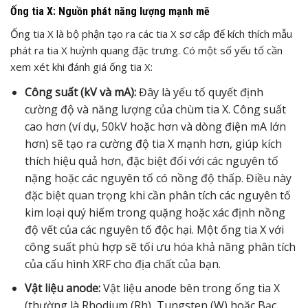
Ống tia X: Nguồn phát năng lượng mạnh mẽ
Ống tia X là bộ phận tạo ra các tia X sơ cấp để kích thích mẫu
phát ra tia X huỳnh quang đặc trưng. Có một số yếu tố cần
xem xét khi đánh giá ống tia X:
Công suất (kV và mA):
Đây là yếu tố quyết định
cường độ và năng lượng của chùm tia X. Công suất
cao hơn (ví dụ, 50kV hoặc hơn và dòng điện mA lớn
hơn) sẽ tạo ra cường độ tia X mạnh hơn, giúp kích
thích hiệu quả hơn, đặc biệt đối với các nguyên tố
nặng hoặc các nguyên tố có nồng độ thấp. Điều này
đặc biệt quan trọng khi cần phân tích các nguyên tố
kim loại quý hiếm trong quặng hoặc xác định nồng
độ vết của các nguyên tố độc hại. Một ống tia X với
công suất phù hợp sẽ tối ưu hóa khả năng phân tích
của cấu hình XRF cho địa chất của bạn.
Vật liệu anode:
Vật liệu anode bên trong ống tia X
(thường là Rhodium (Rh), Tungsten (W) hoặc Bạc