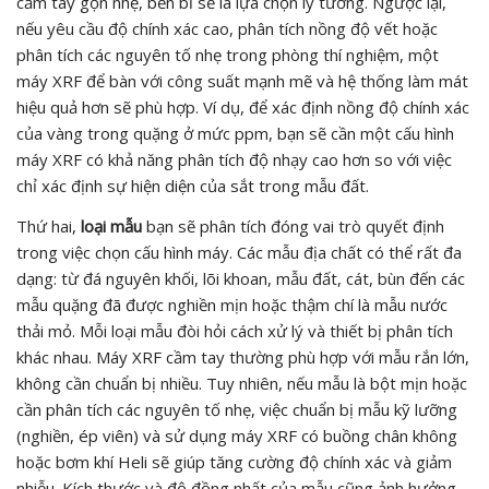
cầm tay gọn nhẹ, bền bỉ sẽ là lựa chọn lý tưởng. Ngược lại,
nếu yêu cầu độ chính xác cao, phân tích nồng độ vết hoặc
phân tích các nguyên tố nhẹ trong phòng thí nghiệm, một
máy XRF để bàn với công suất mạnh mẽ và hệ thống làm mát
hiệu quả hơn sẽ phù hợp. Ví dụ, để xác định nồng độ chính xác
của vàng trong quặng ở mức ppm, bạn sẽ cần một cấu hình
máy XRF có khả năng phân tích độ nhạy cao hơn so với việc
chỉ xác định sự hiện diện của sắt trong mẫu đất.
Thứ hai,
loại mẫu
bạn sẽ phân tích đóng vai trò quyết định
trong việc chọn cấu hình máy. Các mẫu địa chất có thể rất đa
dạng: từ đá nguyên khối, lõi khoan, mẫu đất, cát, bùn đến các
mẫu quặng đã được nghiền mịn hoặc thậm chí là mẫu nước
thải mỏ. Mỗi loại mẫu đòi hỏi cách xử lý và thiết bị phân tích
khác nhau. Máy XRF cầm tay thường phù hợp với mẫu rắn lớn,
không cần chuẩn bị nhiều. Tuy nhiên, nếu mẫu là bột mịn hoặc
cần phân tích các nguyên tố nhẹ, việc chuẩn bị mẫu kỹ lưỡng
(nghiền, ép viên) và sử dụng máy XRF có buồng chân không
hoặc bơm khí Heli sẽ giúp tăng cường độ chính xác và giảm
nhiễu. Kích thước và độ đồng nhất của mẫu cũng ảnh hưởng