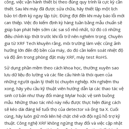
công, việc vận hành thiết bị theo đúng quy trình là cực kỳ cần
thiết. Sau khi máy đã được sửa chữa, hãy thiết lập một lịch
bảo trì định kỳ ngay lập tức. Đừng đợi đến khi máy báo lỗi mới
can thiệp. Việc đo kiểm định kỳ hàng tuần bằng mẫu chuẩn sẽ
giúp bạn phát hiện sớm các sai số nhỏ nhất, từ đó có những
điều chỉnh kịp thời trước khi lỗi trở nên nghiêm trọng. Chuyên
gia từ XRF Tech khuyên rằng, môi trường làm việc cũng ảnh
hưởng lớn đến độ bền của máy, do đó cần kiểm soát nhiệt độ
và độ ẩm trong phòng đặt máy XRF, máy test RoHS.
Sử dụng phần mềm theo cách khoa học, thường xuyên sao
lưu dữ liệu đo lường và các file cấu hình là thói quen của
những người quản lý thiết bị chuyên nghiệp. Khi nghiệm thu
xong, hãy yêu cầu kỹ thuật viên hướng dẫn lại các thao tác vệ
sinh cơ bản như thay đổi màng Mylar hoặc vệ sinh buồng
mẫu. Những thao tác nhỏ này nếu được thực hiện đúng cách
sẽ kéo dài đáng kể tuổi thọ của detector và ống tia X. Cuối
cùng, hãy luôn giữ mối liên hệ chặt chẽ với đội ngũ hỗ trợ kỹ
thuật. Công nghệ XRF không ngừng thay đổi và việc cập nhật