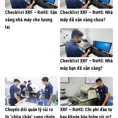
Checklist XRF – RoHS: Sẵn
Checklist XRF – RoHS: Nhà
sàng nhà máy cho tương
máy đã sẵn sàng chưa?
lai
Checklist XRF – RoHS: Nhà
máy bạn đã sẵn sàng?
Chuyển đổi quản lý rủi ro
XRF – RoHS: Chi phí đầu tư
từ ‘chữa cháy’ sang chiến
hay khoản bảo hiểm rủi ro?