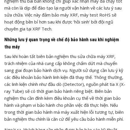
nghiệm thu bài bản không chỉ giúp xác nhận máy đã chạy tốt
mà còn là dịp để đào tạo lại người vận hành về các lưu ý sau
sửa chữa. Việc này đảm bảo máy XRF, máy test RoHS sẽ
hoạt động bền bỉ hơn sau khi được ‘hồi sinh’ bởi đội ngũ
chuyên gia tại XRF Tech.
Những lưu ý quan trọng về chế độ bảo hành sau khi nghiệm
thu máy
Sau khi hoàn tất biên bản nghiệm thu sửa chữa máy XRF,
trách nhiệm của nhà cung cấp không chấm dứt mà chuyển
sang giai đoạn bảo hành dịch vụ. Người sử dụng cần lưu ý kỹ
các điều khoản bảo hành linh kiện đã thay thế. Thông thường,
các linh kiện chính như đầu dò (Detector), nguồn phát tia X (X-
ray Tube) sẽ có thời gian bảo hành riêng biệt. Biên bản
nghiệm thu cần đính kèm điều khoản cụ thể về thời gian bảo
hành và phạm vi bảo hành cho phần việc đã thực hiện. Nếu
trong thời gian bảo hành mà máy xuất hiện lỗi tương tự, biên
bản nghiệm thu chính là căn cứ để yêu cầu bảo hành miễn phí.
Ngoài ra, khách hàng cần nhận được bản báo cáo kỹ thuật