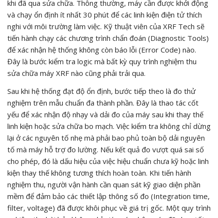
khi đã qua sửa chữa. Thông thường, máy cần được khởi động
và chạy ổn định ít nhất 30 phút để các linh kiện điện tử thích
nghi với môi trường làm việc. Kỹ thuật viên của XRF Tech sẽ
tiến hành chạy các chương trình chẩn đoán (Diagnostic Tools)
để xác nhận hệ thống không còn báo lỗi (Error Code) nào.
Đây là bước kiểm tra logic mà bất kỳ quy trình nghiệm thu
sửa chữa máy XRF nào cũng phải trải qua.
Sau khi hệ thống đạt độ ổn định, bước tiếp theo là đo thử
nghiệm trên mẫu chuẩn đa thành phần. Đây là thao tác cốt
yếu để xác nhận độ nhạy và dải đo của máy sau khi thay thế
linh kiện hoặc sửa chữa bo mạch. Việc kiểm tra không chỉ dừng
lại ở các nguyên tố nhẹ mà phải bao phủ toàn bộ dải nguyên
tố mà máy hỗ trợ đo lường. Nếu kết quả đo vượt quá sai số
cho phép, đó là dấu hiệu của việc hiệu chuẩn chưa kỹ hoặc linh
kiện thay thế không tương thích hoàn toàn. Khi tiến hành
nghiệm thu, người vận hành cần quan sát kỹ giao diện phần
mềm để đảm bảo các thiết lập thông số đo (Integration time,
filter, voltage) đã được khôi phục về giá trị gốc. Một quy trình