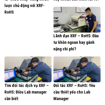
lược chủ động với XRF-
RoHS
Lãnh đạo XRF – RoHS: Đầu
tư khôn ngoan hay gánh
nặng chi phí?
Tìm đối tác dịch vụ XRF –
Đối tác XRF – RoHS: Yêu
RoHS: Điều Lab manager
cầu thiết yếu cho Lab
cần biết
Manager