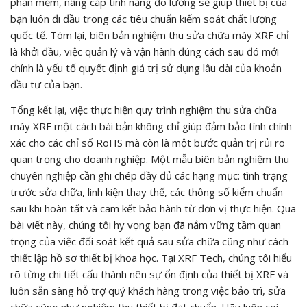
phần mềm, nâng cấp tính năng đo lường sẽ giúp thiết bị của
bạn luôn đi đầu trong các tiêu chuẩn kiểm soát chất lượng
quốc tế. Tóm lại, biên bản nghiệm thu sửa chữa máy XRF chỉ
là khởi đầu, việc quản lý và vận hành đúng cách sau đó mới
chính là yếu tố quyết định giá trị sử dụng lâu dài của khoản
đầu tư của bạn.
Tổng kết lại, việc thực hiện quy trình nghiệm thu sửa chữa
máy XRF một cách bài bản không chỉ giúp đảm bảo tính chính
xác cho các chỉ số RoHS mà còn là một bước quản trị rủi ro
quan trọng cho doanh nghiệp. Một mẫu biên bản nghiệm thu
chuyên nghiệp cần ghi chép đầy đủ các hạng mục: tình trạng
trước sửa chữa, linh kiện thay thế, các thông số kiểm chuẩn
sau khi hoàn tất và cam kết bảo hành từ đơn vị thực hiện. Qua
bài viết này, chúng tôi hy vọng bạn đã nắm vững tầm quan
trọng của việc đối soát kết quả sau sửa chữa cũng như cách
thiết lập hồ sơ thiết bị khoa học. Tại XRF Tech, chúng tôi hiểu
rõ từng chi tiết cấu thành nên sự ổn định của thiết bị XRF và
luôn sẵn sàng hỗ trợ quý khách hàng trong việc bảo trì, sửa