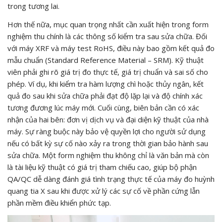
trong tương lai.
Hơn thế nữa, mục quan trọng nhất cần xuất hiện trong form
nghiệm thu chính là các thông số kiểm tra sau sửa chữa. Đối
với máy XRF và máy test RoHS, điều này bao gồm kết quả đo
mẫu chuẩn (Standard Reference Material – SRM). Kỹ thuật
viên phải ghi rõ giá trị đo thực tế, giá trị chuẩn và sai số cho
phép. Ví dụ, khi kiểm tra hàm lượng chì hoặc thủy ngân, kết
quả đo sau khi sửa chữa phải đạt độ lặp lại và độ chính xác
tương đương lúc máy mới. Cuối cùng, biên bản cần có xác
nhận của hai bên: đơn vị dịch vụ và đại diện kỹ thuật của nhà
máy. Sự ràng buộc này bảo vệ quyền lợi cho người sử dụng
nếu có bất kỳ sự cố nào xảy ra trong thời gian bảo hành sau
sửa chữa. Một form nghiệm thu không chỉ là văn bản mà còn
là tài liệu kỹ thuật có giá trị tham chiếu cao, giúp bộ phận
QA/QC dễ dàng đánh giá tình trạng thực tế của máy đo huỳnh
quang tia X sau khi được xử lý các sự cố về phần cứng lẫn
phần mềm điều khiển phức tạp.