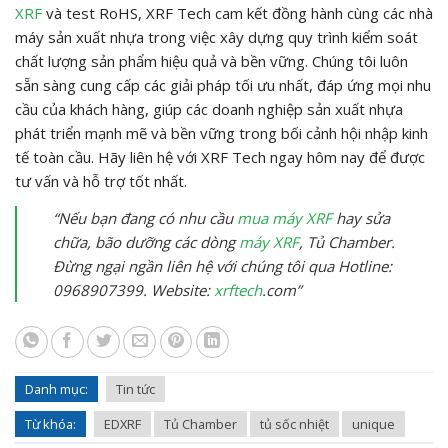
XRF
và test RoHS, XRF Tech cam kết đồng hành cùng các nhà
máy sản xuất nhựa trong việc xây dựng quy trình kiểm soát
chất lượng sản phẩm hiệu quả và bền vững. Chúng tôi luôn
sẵn sàng cung cấp các giải pháp tối ưu nhất, đáp ứng mọi nhu
cầu của khách hàng, giúp các doanh nghiệp sản xuất nhựa
phát triển mạnh mẽ và bền vững trong bối cảnh hội nhập kinh
tế toàn cầu. Hãy liên hệ với XRF Tech ngay hôm nay để được
tư vấn và hỗ trợ tốt nhất.
“Nếu bạn đang có nhu cầu
mua máy XRF
hay sửa
chữa, bão dưỡng các dòng
máy XRF
, Tủ Chamber.
Đừng ngại ngần liên hệ với chúng tôi qua Hotline:
0968907399. Website:
xrftech
.com”
Danh mục:
Tin tức
Từ khóa:
EDXRF
Tủ Chamber
tủ sốc nhiệt
unique