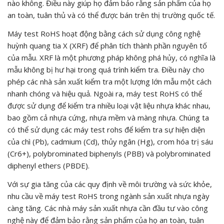
nào không. Điều này giúp họ đảm bảo rằng sản phẩm của họ
an toàn, tuân thủ và có thể được bán trên thị trường quốc tế.
Máy test RoHS hoạt động bằng cách sử dụng công nghệ
huỳnh quang tia X (XRF) để phân tích thành phần nguyên tố
của mẫu. XRF là một phương pháp không phá hủy, có nghĩa là
mẫu không bị hư hại trong quá trình kiểm tra. Điều này cho
phép các nhà sản xuất kiểm tra một lượng lớn mẫu một cách
nhanh chóng và hiệu quả. Ngoài ra, máy test RoHS có thể
được sử dụng để kiểm tra nhiều loại vật liệu nhựa khác nhau,
bao gồm cả nhựa cứng, nhựa mềm và màng nhựa. Chúng ta
có thể sử dụng các máy test rohs để kiểm tra sự hiện diện
của chì (Pb), cadmium (Cd), thủy ngân (Hg), crom hóa trị sáu
(Cr6+), polybrominated biphenyls (PBB) và polybrominated
diphenyl ethers (PBDE).
Với sự gia tăng của các quy định về môi trường và sức khỏe,
nhu cầu về máy test RoHS trong ngành sản xuất nhựa ngày
càng tăng. Các nhà máy sản xuất nhựa cần đầu tư vào công
nghệ này để đảm bảo rằng sản phẩm của họ an toàn, tuân