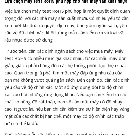
Lựa chọn máy test RoHS phù hợp cho nhà máy sản xuất nhựa
Việc lựa chọn máy test RoHS phù hợp là một quyết định quan
trọng đối với các nhà máy sản xuất nhựa. Có nhiều yếu tố cần
xem xét khi đưa ra quyết định này, bao gồm ngân sách, yêu
cầu về độ chính xác, khối lượng mẫu cần kiểm tra và loại vật
liệu nhựa được sử dụng.
Trước tiên, cần xác định ngân sách cho việc mua máy. Máy
test RoHS có nhiều mức giá khác nhau, từ các mẫu máy đơn
giản, giá cả phải chăng đến các hệ thống phức tạp, hiệu suất
cao. Quan trọng là phải tìm một máy đáp ứng nhu cầu của
bạn mà không vượt quá ngân sách. Bên cạnh đó, cần xác định
yêu cầu về độ chính xác. Một số ứng dụng đòi hỏi độ chính
xác cao hơn những ứng dụng khác. Nếu bạn cần kiểm tra các
chất có nồng độ rất thấp, bạn sẽ cần một máy có độ nhạy
cao. Ngược lại, nếu bạn chỉ cần kiểm tra sự hiện diện hay vắng
mặt của các chất bị hạn chế, một máy có độ chính xác thấp
hơn có thể là đủ.
Khối lượng mẫu cần kiểm tra cũng là một yếu tố quan trọng