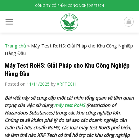
Skip
CÔNG TY CỔ PHẦN CÔNG NGHỆ XRFTECH
to
content
Trang chủ
»
Máy Test RoHS: Giải Pháp cho Khu Công Nghiệp
Hàng Đầu
Máy Test RoHS: Giải Pháp cho Khu Công Nghiệp
Hàng Đầu
Posted on
11/11/2025
by
XRFTECH
Bài viết này sẽ cung cấp một cái nhìn tổng quan về tầm quan
trọng của việc sử dụng
máy test RoHS
(Restriction of
Hazardous Substances) trong các khu công nghiệp lớn.
Chúng ta sẽ khám phá lý do tại sao các doanh nghiệp cần
tuân thủ tiêu chuẩn RoHS, các loại máy test RoHS phổ biến,
và làm thế nào XRF Tech có thể hỗ trợ các khu công nghiệp