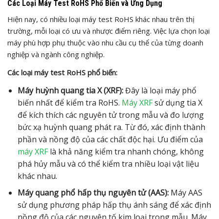
Các Loại Máy Test RoHS Phổ Biến và Ứng Dụng
Hiện nay, có nhiều loại máy test RoHS khác nhau trên thị
trường, mỗi loại có ưu và nhược điểm riêng. Việc lựa chọn loại
máy phù hợp phụ thuộc vào nhu cầu cụ thể của từng doanh
nghiệp và ngành công nghiệp.
Các loại máy test RoHS phổ biến:
Máy huỳnh quang tia X (XRF):
Đây là loại máy phổ
biến nhất để kiểm tra RoHS.
Máy XRF
sử dụng tia X
để kích thích các nguyên tử trong mẫu và đo lượng
bức xạ huỳnh quang phát ra. Từ đó, xác định thành
phần và nồng độ của các chất độc hại. Ưu điểm của
máy XRF
là khả năng kiểm tra nhanh chóng, không
phá hủy mẫu và có thể kiểm tra nhiều loại vật liệu
khác nhau.
Máy quang phổ hấp thụ nguyên tử (AAS):
Máy AAS
sử dụng phương pháp hấp thụ ánh sáng để xác định
nồng độ của các nguyên tố kim loại trong mẫu. Máy