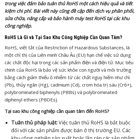
trong việc đảm bảo tuân thủ RoHS một cách hiệu quả và tiết
kiệm chi phí. Bài viết này cũng đề cập đến dịch vụ phân phối,
sửa chữa, nâng cấp và bảo hành máy test RoHS tại các khu
công nghiệp.
RoHS Là Gì và Tại Sao Khu Công Nghiệp Cần Quan Tâm?
RoHS, viết tắt của Restriction of Hazardous Substances, là
một chỉ thị của Liên minh Châu Âu (EU) hạn chế việc sử dụng
các chất độc hại trong các sản phẩm điện và điện tử. Mục tiêu
chính của RoHS là bảo vệ sức khỏe con người và môi trường
bằng cách giảm thiểu ô nhiễm từ các chất nguy hiểm như chì
(Pb), thủy ngân (Hg), cadmium (Cd), crom hóa trị sáu (Cr6+),
polybrominated biphenyls (PBBs) và polybrominated
diphenyl ethers (PBDEs).
Tại sao khu công nghiệp cần quan tâm đến RoHS?
Tuân thủ pháp luật:
Việc tuân thủ RoHS là bắt buộc
đối với các sản phẩm được bán ở thị trường EU. Các
khu công nghiệp sản xuất hoặc lắp ráp các sản phẩm