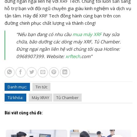
đừng ngần ngại liên hệ với XRF Tech. Chúng tôi luôn sẵn sàng
hỗ trợ bạn với đội ngũ chuyên gia giàu kinh nghiệm và dịch vụ
tận tâm. Hãy để XRF Tech đồng hành cùng bạn trên con
đường chinh phục chất lượng và thành công!
“Nếu bạn đang có nhu cầu
mua máy XRF
hay sửa
chữa, bão dưỡng các dòng máy XRF, Tủ Chamber.
Đừng ngại ngần liên hệ với chúng tôi qua Hotline:
0968907399. Website:
xrftech
.com”
Danh mục:
Tin tức
Từ khóa:
Máy XRAY
Tủ Chamber
Bài viết cùng chủ đề: