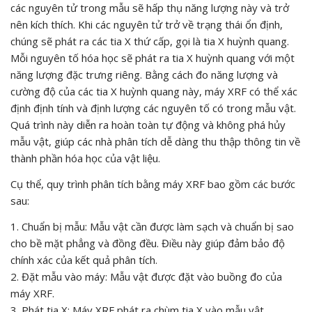
các nguyên tử trong mẫu sẽ hấp thụ năng lượng này và trở
nên kích thích. Khi các nguyên tử trở về trạng thái ổn định,
chúng sẽ phát ra các tia X thứ cấp, gọi là tia X huỳnh quang.
Mỗi nguyên tố hóa học sẽ phát ra tia X huỳnh quang với một
năng lượng đặc trưng riêng. Bằng cách đo năng lượng và
cường độ của các tia X huỳnh quang này, máy XRF có thể xác
định định tính và định lượng các nguyên tố có trong mẫu vật.
Quá trình này diễn ra hoàn toàn tự động và không phá hủy
mẫu vật, giúp các nhà phân tích dễ dàng thu thập thông tin về
thành phần hóa học của vật liệu.
Cụ thể, quy trình phân tích bằng máy XRF bao gồm các bước
sau:
1. Chuẩn bị mẫu: Mẫu vật cần được làm sạch và chuẩn bị sao
cho bề mặt phẳng và đồng đều. Điều này giúp đảm bảo độ
chính xác của kết quả phân tích.
2. Đặt mẫu vào máy: Mẫu vật được đặt vào buồng đo của
máy XRF.
3. Phát tia X: Máy XRF phát ra chùm tia X vào mẫu vật.