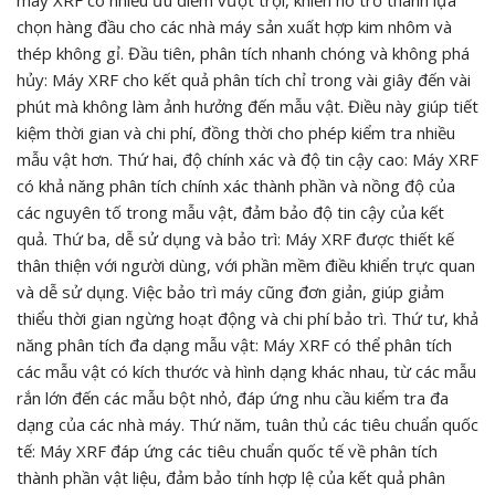
máy XRF có nhiều ưu điểm vượt trội, khiến nó trở thành lựa
chọn hàng đầu cho các nhà máy sản xuất hợp kim nhôm và
thép không gỉ. Đầu tiên, phân tích nhanh chóng và không phá
hủy: Máy XRF cho kết quả phân tích chỉ trong vài giây đến vài
phút mà không làm ảnh hưởng đến mẫu vật. Điều này giúp tiết
kiệm thời gian và chi phí, đồng thời cho phép kiểm tra nhiều
mẫu vật hơn. Thứ hai, độ chính xác và độ tin cậy cao: Máy XRF
có khả năng phân tích chính xác thành phần và nồng độ của
các nguyên tố trong mẫu vật, đảm bảo độ tin cậy của kết
quả. Thứ ba, dễ sử dụng và bảo trì: Máy XRF được thiết kế
thân thiện với người dùng, với phần mềm điều khiển trực quan
và dễ sử dụng. Việc bảo trì máy cũng đơn giản, giúp giảm
thiểu thời gian ngừng hoạt động và chi phí bảo trì. Thứ tư, khả
năng phân tích đa dạng mẫu vật: Máy XRF có thể phân tích
các mẫu vật có kích thước và hình dạng khác nhau, từ các mẫu
rắn lớn đến các mẫu bột nhỏ, đáp ứng nhu cầu kiểm tra đa
dạng của các nhà máy. Thứ năm, tuân thủ các tiêu chuẩn quốc
tế: Máy XRF đáp ứng các tiêu chuẩn quốc tế về phân tích
thành phần vật liệu, đảm bảo tính hợp lệ của kết quả phân