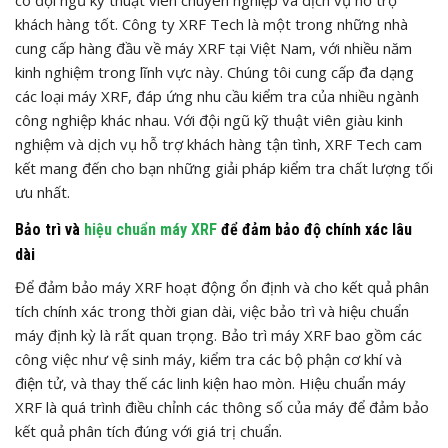
có đội ngũ kỹ thuật viên chuyên nghiệp và dịch vụ hỗ trợ
khách hàng tốt. Công ty XRF Tech là một trong những nhà
cung cấp hàng đầu về máy XRF tại Việt Nam, với nhiều năm
kinh nghiệm trong lĩnh vực này. Chúng tôi cung cấp đa dạng
các loại máy XRF, đáp ứng nhu cầu kiểm tra của nhiều ngành
công nghiệp khác nhau. Với đội ngũ kỹ thuật viên giàu kinh
nghiệm và dịch vụ hỗ trợ khách hàng tận tình, XRF Tech cam
kết mang đến cho bạn những giải pháp kiểm tra chất lượng tối
ưu nhất.
Bảo trì và
hiệu chuẩn máy XRF
để đảm bảo độ chính xác lâu
dài
Để đảm bảo máy XRF hoạt động ổn định và cho kết quả phân
tích chính xác trong thời gian dài, việc bảo trì và hiệu chuẩn
máy định kỳ là rất quan trọng. Bảo trì máy XRF bao gồm các
công việc như vệ sinh máy, kiểm tra các bộ phận cơ khí và
điện tử, và thay thế các linh kiện hao mòn. Hiệu chuẩn máy
XRF là quá trình điều chỉnh các thông số của máy để đảm bảo
kết quả phân tích đúng với giá trị chuẩn.