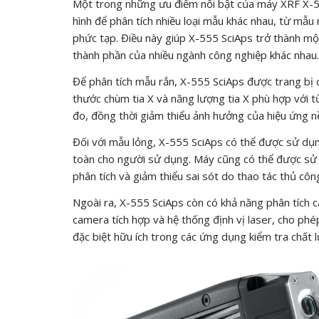
Một trong những ưu điểm nổi bật của máy XRF X-55
hình để phân tích nhiều loại mẫu khác nhau, từ m
phức tạp. Điều này giúp X-555 SciAps trở thành mộ
thành phần của nhiều ngành công nghiệp khác nhau.
Để phân tích mẫu rắn, X-555 SciAps được trang bị c
thước chùm tia X và năng lượng tia X phù hợp với t
đo, đồng thời giảm thiểu ảnh hưởng của hiệu ứng n
Đối với mẫu lỏng, X-555 SciAps có thể được sử dụn
toàn cho người sử dụng. Máy cũng có thể được sử d
phân tích và giảm thiểu sai sót do thao tác thủ côn
Ngoài ra, X-555 SciAps còn có khả năng phân tích 
camera tích hợp và hệ thống định vị laser, cho phép
đặc biệt hữu ích trong các ứng dụng kiểm tra chất 