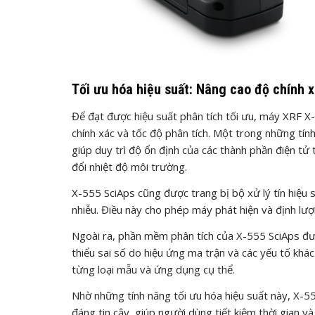
Tối ưu hóa hiệu suất: Nâng cao độ chính x
Để đạt được hiệu suất phân tích tối ưu, máy XRF X-
chính xác và tốc độ phân tích. Một trong những tín
giúp duy trì độ ổn định của các thành phần điện t
đổi nhiệt độ môi trường.
X-555 SciAps cũng được trang bị bộ xử lý tín hiệu s
nhiễu. Điều này cho phép máy phát hiện và định lư
Ngoài ra, phần mềm phân tích của X-555 SciAps được
thiểu sai số do hiệu ứng ma trận và các yếu tố khá
từng loại mẫu và ứng dụng cụ thể.
Nhờ những tính năng tối ưu hóa hiệu suất này, X-55
đáng tin cậy, giúp người dùng tiết kiệm thời gian và