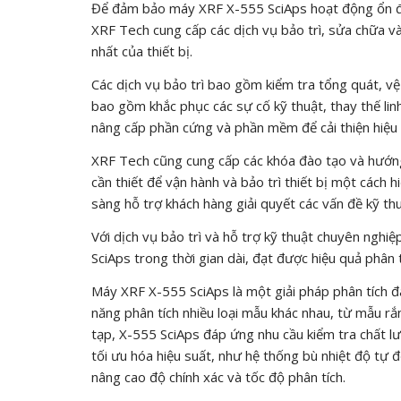
Để đảm bảo máy XRF X-555 SciAps hoạt động ổn định 
XRF Tech cung cấp các dịch vụ bảo trì, sửa chữa v
nhất của thiết bị.
Các dịch vụ bảo trì bao gồm kiểm tra tổng quát, vệ
bao gồm khắc phục các sự cố kỹ thuật, thay thế li
nâng cấp phần cứng và phần mềm để cải thiện hiệu
XRF Tech cũng cung cấp các khóa đào tạo và hướn
cần thiết để vận hành và bảo trì thiết bị một cách 
sàng hỗ trợ khách hàng giải quyết các vấn đề kỹ thu
Với dịch vụ bảo trì và hỗ trợ kỹ thuật chuyên ng
SciAps trong thời gian dài, đạt được hiệu quả phân t
Máy XRF X-555 SciAps là một giải pháp phân tích đa 
năng phân tích nhiều loại mẫu khác nhau, từ mẫu 
tạp, X-555 SciAps đáp ứng nhu cầu kiểm tra chất l
tối ưu hóa hiệu suất, như hệ thống bù nhiệt độ tự 
nâng cao độ chính xác và tốc độ phân tích.