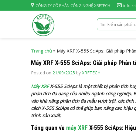
Skip
CÔNG TY CỔ PHẦN CÔNG NGHỆ XRFTECH
info.x
to
content
Tìm
kiếm:
Trang chủ
»
Máy XRF X-555 SciAps: Giải pháp Phân
Máy XRF X-555 SciAps: Giải pháp Phân t
Posted on
21/09/2025
by
XRFTECH
Máy XRF
X-555 SciAps là một thiết bị phân tích h
phân tích đa dạng của nhiều ngành công nghiệp. Bài
vào khả năng phân tích đa mẫu vượt trội, các tính
cách X-555 SciAps có thể giúp bạn nâng cao hiệu 
trình sản xuất.
Tổng quan về
máy XRF
X-555 SciAps: Hiệu 