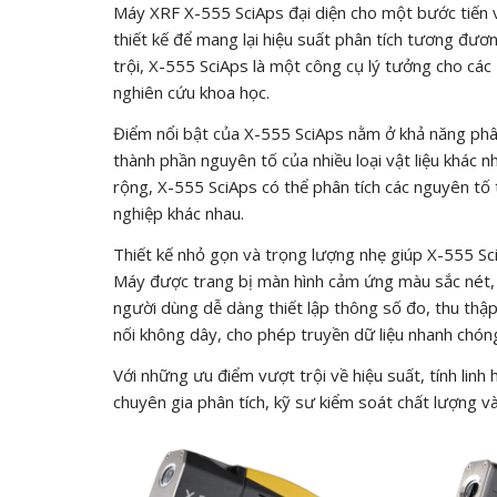
Máy XRF X-555 SciAps đại diện cho một bước tiến 
thiết kế để mang lại hiệu suất phân tích tương đươ
trội, X-555 SciAps là một công cụ lý tưởng cho các
nghiên cứu khoa học.
Điểm nổi bật của X-555 SciAps nằm ở khả năng phân
thành phần nguyên tố của nhiều loại vật liệu khác nh
rộng, X-555 SciAps có thể phân tích các nguyên tố
nghiệp khác nhau.
Thiết kế nhỏ gọn và trọng lượng nhẹ giúp X-555 S
Máy được trang bị màn hình cảm ứng màu sắc nét, 
người dùng dễ dàng thiết lập thông số đo, thu thập
nối không dây, cho phép truyền dữ liệu nhanh chóng
Với những ưu điểm vượt trội về hiệu suất, tính lin
chuyên gia phân tích, kỹ sư kiểm soát chất lượng v