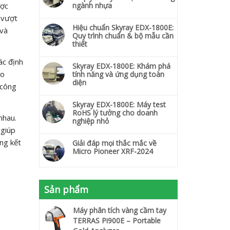
ược
ngành nhựa
g vượt
Hiệu chuẩn Skyray EDX-1800E:
 và
Quy trình chuẩn & bộ mẫu cần
thiết
ác định
Skyray EDX-1800E: Khám phá
đo
tính năng và ứng dụng toàn
diện
 công
Skyray EDX-1800E: Máy test
RoHS lý tưởng cho doanh
nhau.
nghiệp nhỏ
 giúp
ăng kết
Giải đáp mọi thắc mắc về
Micro Pioneer XRF-2024
Sản phẩm
Máy phân tích vàng cầm tay
TERRAS Pi900E – Portable