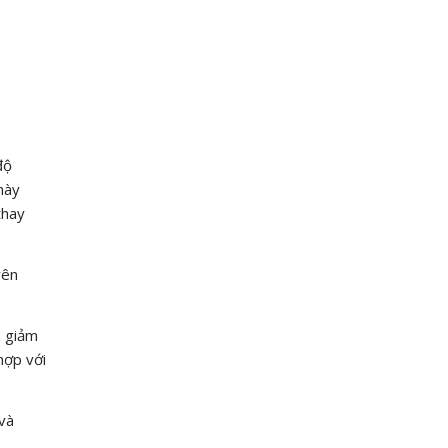
độ
này
thay
rên
p giảm
hợp với
 và