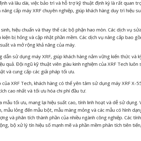
và lâu dài, việc bảo trì và hỗ trợ kỹ thuật định kỳ là rất quan tr
à nâng cấp máy XRF chuyên nghiệp, giúp khách hàng duy trì hiệu su
 sinh, hiệu chuẩn và thay thế các bộ phận hao mòn. Các dịch vụ sử
nh kiện bị hỏng và cập nhật phần mềm. Các dịch vụ nâng cấp bao g
 suất và mở rộng khả năng của máy.
g dẫn sử dụng máy XRF, giúp khách hàng nắm vững kiến thức và k
hiệu quả. Đội ngũ kỹ thuật viên giàu kinh nghiệm của XRF Tech luôn 
ật và cung cấp các giải pháp tối ưu.
hiệp của XRF Tech, khách hàng có thể yên tâm sử dụng máy XRF X-5
ích cao nhất và tối ưu hóa chi phí đầu tư.
mẫu tối ưu, mang lại hiệu suất cao, tính linh hoạt và dễ sử dụng. 
rắn, mẫu lỏng đến mẫu bột, mẫu màng mỏng và các mẫu có hình dạ
ượng và phân tích thành phần của nhiều ngành công nghiệp. Các tín
động, bộ xử lý tín hiệu số mạnh mẽ và phần mềm phân tích tiên tiến