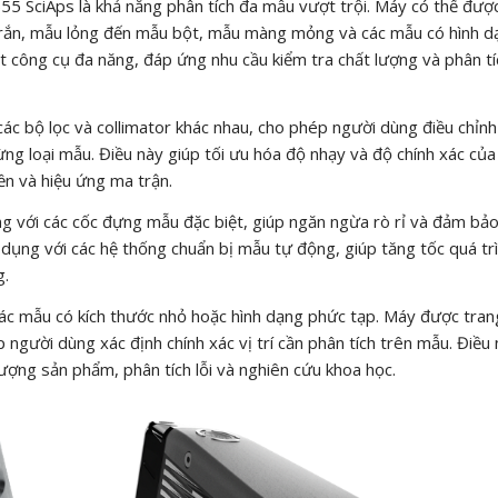
5 SciAps là khả năng phân tích đa mẫu vượt trội. Máy có thể đượ
ẫu rắn, mẫu lỏng đến mẫu bột, mẫu màng mỏng và các mẫu có hình d
t công cụ đa năng, đáp ứng nhu cầu kiểm tra chất lượng và phân tí
ác bộ lọc và collimator khác nhau, cho phép người dùng điều chỉnh
ừng loại mẫu. Điều này giúp tối ưu hóa độ nhạy và độ chính xác củ
ền và hiệu ứng ma trận.
g với các cốc đựng mẫu đặc biệt, giúp ngăn ngừa rò rỉ và đảm bảo
ụng với các hệ thống chuẩn bị mẫu tự động, giúp tăng tốc quá tr
g.
các mẫu có kích thước nhỏ hoặc hình dạng phức tạp. Máy được tran
 người dùng xác định chính xác vị trí cần phân tích trên mẫu. Điều
lượng sản phẩm, phân tích lỗi và nghiên cứu khoa học.