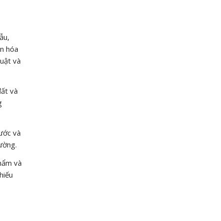
ẫu,
ần hóa
uật và
đất và
g
ước và
ường.
phẩm và
hiếu