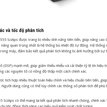
ác và tốc độ phân tích
555 SciAps được trang bị nhiều tính năng tiên tiến, giúp nâng cao 
h năng quan trọng nhất là hệ thống bù nhiệt độ tự động. Hệ thống 
ử trong máy, đảm bảo kết quả phân tích không bị ảnh hưởng bởi sự 
ố (DSP) mạnh mẽ, giúp giảm thiểu nhiễu và cải thiện tỷ lệ tín hiệu t
ợng các nguyên tố có nồng độ thấp một cách chính xác.
 tích hợp nhiều thuật toán hiệu chỉnh và hiệu chuẩn tiên tiến, giú
c. Người dùng cũng có thể tùy chỉnh các thông số phân tích để phù 
5 SciAps có thể mang lại kết quả phân tích nhanh chóng, chính xác
 chi phí, đồng thời nâng cao hiệu quả kiểm soát chất lượng.