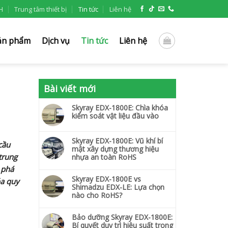
H
Trung tâm thiết bị
Tin tức
Liên hệ
ản phẩm
Dịch vụ
Tin tức
Liên hệ
Bài viết mới
Skyray EDX-1800E: Chìa khóa
kiểm soát vật liệu đầu vào
Skyray EDX-1800E: Vũ khí bí
cầu
mật xây dựng thương hiệu
trung
nhựa an toàn RoHS
 phá
Skyray EDX-1800E vs
óa quy
Shimadzu EDX-LE: Lựa chọn
nào cho RoHS?
Bảo dưỡng Skyray EDX-1800E:
Bí quyết duy trì hiệu suất trong