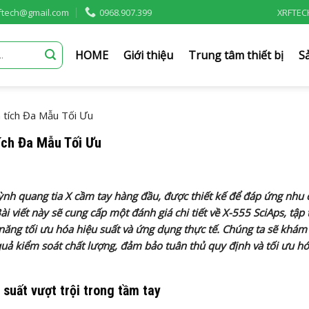
rftech@gmail.com
0968.907.399
XRFTEC
HOME
Giới thiệu
Trung tâm thiết bị
S
 tích Đa Mẫu Tối Ưu
ích Đa Mẫu Tối Ưu
uỳnh quang tia X cầm tay hàng đầu, được thiết kế để đáp ứng nhu 
 viết này sẽ cung cấp một đánh giá chi tiết về X-555 SciAps, tập 
 năng tối ưu hóa hiệu suất và ứng dụng thực tế. Chúng ta sẽ khám
quả kiểm soát chất lượng, đảm bảo tuân thủ quy định và tối ưu h
suất vượt trội trong tầm tay