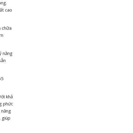
ọng.
ất cao
a chữa
ồm
ỹ năng
sẵn
55
Với khả
ng phức
h năng
, giúp