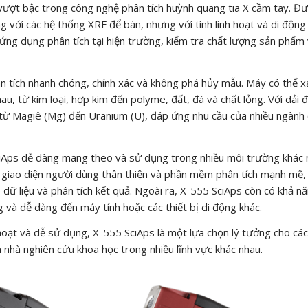
vượt bậc trong công nghệ phân tích huỳnh quang tia X cầm tay. Đ
ng với các hệ thống XRF để bàn, nhưng với tính linh hoạt và di độn
 ứng dụng phân tích tại hiện trường, kiểm tra chất lượng sản phẩm
 tích nhanh chóng, chính xác và không phá hủy mẫu. Máy có thể x
au, từ kim loại, hợp kim đến polyme, đất, đá và chất lỏng. Với dải 
 từ Magiê (Mg) đến Uranium (U), đáp ứng nhu cầu của nhiều ngành
ciAps dễ dàng mang theo và sử dụng trong nhiều môi trường khác 
giao diện người dùng thân thiện và phần mềm phân tích mạnh mẽ,
 dữ liệu và phân tích kết quả. Ngoài ra, X-555 SciAps còn có khả n
 và dễ dàng đến máy tính hoặc các thiết bị di động khác.
h hoạt và dễ sử dụng, X-555 SciAps là một lựa chọn lý tưởng cho các
à nhà nghiên cứu khoa học trong nhiều lĩnh vực khác nhau.