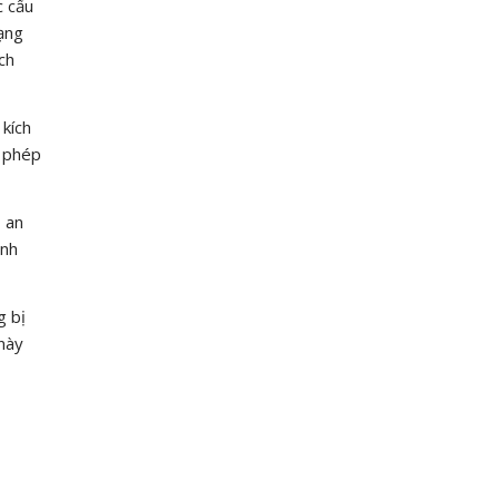
c cấu
ạng
ch
 kích
a phép
 an
ình
g bị
 này