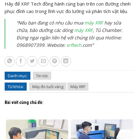
Hãy để XRF Tech đồng hành cùng bạn trên con đường chinh
phục đỉnh cao trong lĩnh vực đo lường và phân tích vật liệu.
“Nếu bạn đang có nhu cầu mua
máy XRF
hay sửa
chữa, bão dưỡng các dòng
máy XRF
, Tủ Chamber.
Đừng ngại ngần liên hệ với chúng tôi qua Hotline:
0968907399. Website:
xrftech
.com”
Danh mục:
Tin tức
Từ khóa:
Máy đo tuổi vàng
Máy XRF
Bài viết cùng chủ đề: