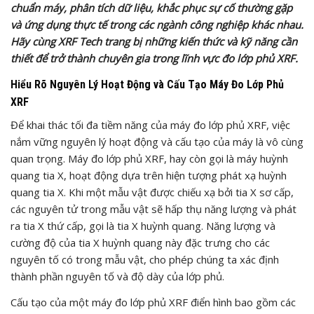
chuẩn máy, phân tích dữ liệu, khắc phục sự cố thường gặp
và ứng dụng thực tế trong các ngành công nghiệp khác nhau.
Hãy cùng XRF Tech trang bị những kiến thức và kỹ năng cần
thiết để trở thành chuyên gia trong lĩnh vực đo lớp phủ XRF.
Hiểu Rõ Nguyên Lý Hoạt Động và Cấu Tạo Máy Đo Lớp Phủ
XRF
Để khai thác tối đa tiềm năng của máy đo lớp phủ XRF, việc
nắm vững nguyên lý hoạt động và cấu tạo của máy là vô cùng
quan trọng. Máy đo lớp phủ XRF, hay còn gọi là máy huỳnh
quang tia X, hoạt động dựa trên hiện tượng phát xạ huỳnh
quang tia X. Khi một mẫu vật được chiếu xạ bởi tia X sơ cấp,
các nguyên tử trong mẫu vật sẽ hấp thụ năng lượng và phát
ra tia X thứ cấp, gọi là tia X huỳnh quang. Năng lượng và
cường độ của tia X huỳnh quang này đặc trưng cho các
nguyên tố có trong mẫu vật, cho phép chúng ta xác định
thành phần nguyên tố và độ dày của lớp phủ.
Cấu tạo của một máy đo lớp phủ XRF điển hình bao gồm các