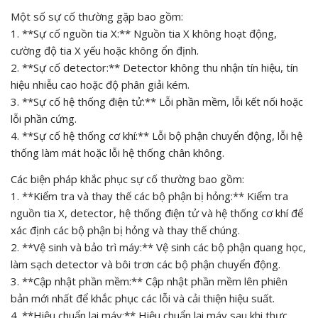
Một số sự cố thường gặp bao gồm:
1. **Sự cố nguồn tia X:** Nguồn tia X không hoạt động,
cường độ tia X yếu hoặc không ổn định.
2. **Sự cố detector:** Detector không thu nhận tín hiệu, tín
hiệu nhiễu cao hoặc độ phân giải kém.
3. **Sự cố hệ thống điện tử:** Lỗi phần mềm, lỗi kết nối hoặc
lỗi phần cứng.
4. **Sự cố hệ thống cơ khí:** Lỗi bộ phận chuyển động, lỗi hệ
thống làm mát hoặc lỗi hệ thống chân không.
Các biện pháp khắc phục sự cố thường bao gồm:
1. **Kiểm tra và thay thế các bộ phận bị hỏng:** Kiểm tra
nguồn tia X, detector, hệ thống điện tử và hệ thống cơ khí để
xác định các bộ phận bị hỏng và thay thế chúng.
2. **Vệ sinh và bảo trì máy:** Vệ sinh các bộ phận quang học,
làm sạch detector và bôi trơn các bộ phận chuyển động.
3. **Cập nhật phần mềm:** Cập nhật phần mềm lên phiên
bản mới nhất để khắc phục các lỗi và cải thiện hiệu suất.
4. **Hiệu chuẩn lại máy:** Hiệu chuẩn lại máy sau khi thực