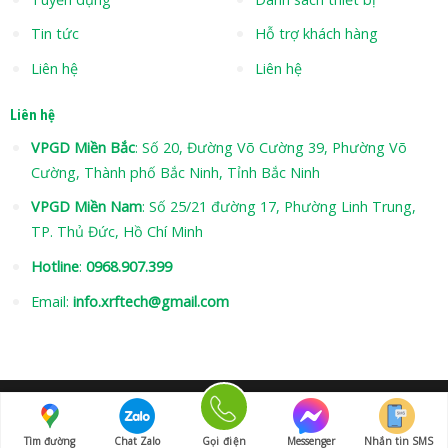
Tin tức
Hỗ trợ khách hàng
Liên hệ
Liên hệ
Liên hệ
VPGD Miền Bắc
: Số 20, Đường Võ Cường 39, Phường Võ
Cường, Thành phố Bắc Ninh, Tỉnh Bắc Ninh
VPGD Miền Nam
: Số 25/21 đường 17, Phường Linh Trung,
TP. Thủ Đức, Hồ Chí Minh
Hotline
:
0968.907.399
Email:
info.xrftech@gmail.com
Hotline: 0968 907 399
Copyright 2026 © XRFTECH.COM
Tìm đường
Chat Zalo
Gọi điện
Messenger
Nhắn tin SMS