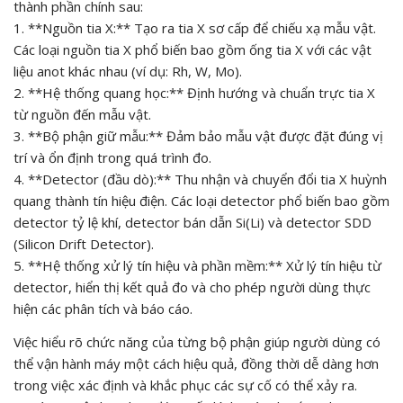
thành phần chính sau:
1. **Nguồn tia X:** Tạo ra tia X sơ cấp để chiếu xạ mẫu vật.
Các loại nguồn tia X phổ biến bao gồm ống tia X với các vật
liệu anot khác nhau (ví dụ: Rh, W, Mo).
2. **Hệ thống quang học:** Định hướng và chuẩn trực tia X
từ nguồn đến mẫu vật.
3. **Bộ phận giữ mẫu:** Đảm bảo mẫu vật được đặt đúng vị
trí và ổn định trong quá trình đo.
4. **Detector (đầu dò):** Thu nhận và chuyển đổi tia X huỳnh
quang thành tín hiệu điện. Các loại detector phổ biến bao gồm
detector tỷ lệ khí, detector bán dẫn Si(Li) và detector SDD
(Silicon Drift Detector).
5. **Hệ thống xử lý tín hiệu và phần mềm:** Xử lý tín hiệu từ
detector, hiển thị kết quả đo và cho phép người dùng thực
hiện các phân tích và báo cáo.
Việc hiểu rõ chức năng của từng bộ phận giúp người dùng có
thể vận hành máy một cách hiệu quả, đồng thời dễ dàng hơn
trong việc xác định và khắc phục các sự cố có thể xảy ra.