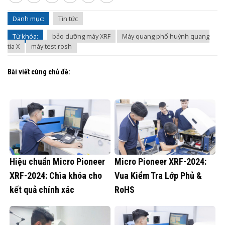
Danh mục:
Tin tức
Từ khóa:
bảo dưỡng máy XRF
Máy quang phổ huỳnh quang
tia X
máy test rosh
Bài viết cùng chủ đề:
Hiệu chuẩn Micro Pioneer
Micro Pioneer XRF-2024:
XRF-2024: Chìa khóa cho
Vua Kiểm Tra Lớp Phủ &
kết quả chính xác
RoHS