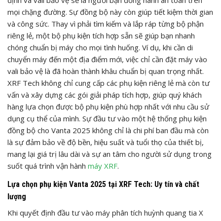
định và vali bảo vệ sẽ là người bạn đồng hành an toàn trên
mọi chặng đường. Sự đồng bộ này còn giúp tiết kiệm thời gian
và công sức. Thay vì phải tìm kiếm và lắp ráp từng bộ phận
riêng lẻ, một bộ phụ kiện tích hợp sẵn sẽ giúp bạn nhanh
chóng chuẩn bị máy cho mọi tình huống. Ví dụ, khi cần di
chuyển máy đến một địa điểm mới, việc chỉ cần đặt máy vào
vali bảo vệ là đã hoàn thành khâu chuẩn bị quan trọng nhất.
XRF Tech không chỉ cung cấp các phụ kiện riêng lẻ mà còn tư
vấn và xây dựng các gói giải pháp tích hợp, giúp quý khách
hàng lựa chọn được bộ phụ kiện phù hợp nhất với nhu cầu sử
dụng cụ thể của mình. Sự đầu tư vào một hệ thống phụ kiện
đồng bộ cho Vanta 2025 không chỉ là chi phí ban đầu mà còn
là sự đảm bảo về độ bền, hiệu suất và tuổi thọ của thiết bị,
mang lại giá trị lâu dài và sự an tâm cho người sử dụng trong
suốt quá trình vận hành
máy XRF
.
Lựa chọn phụ kiện Vanta 2025 tại XRF Tech: Uy tín và chất
lượng
Khi quyết định đầu tư vào máy phân tích huỳnh quang tia X